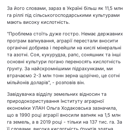
За його словами, зараз в Україні більш як 11,5 млн
Київ
Львів
га ріллі під сільськогосподарськими культурами
мають високу кислотність.
Дніпро
Харків
"Проблема стоїть дуже гостро. Немає державних
Одеса
програм вапнування, аграрії перестали вносити
органічні добрива і перейшли на кислі мінеральні
та азотні. Соя, кукурудза, рапс, соняшник та інші
основні культури погано переносять кислотність
Спорт
Наука
ґрунту. За найскромнішими підрахунками, ми
втрачаємо 2-3 млн тонн зерна щорічно, це сотні
Техно і зв'язок
Лайт
мільйонів доларів", - розповів він.
Зброя
Інциденти
Завідувачка відділу земельних відносин та
природокористування Інституту аграрної
Здоров'я
Туризм
економіки УЛАН Ольга Ходаковська зазначила,
що в 1990 році аграрії вносили вапняк на 1,5 млн
га земель, а в 2019 році - тільки на 137 тис. га. За
Цікавинки
Погода
її словами, висока кислотність ґрунтів здатна