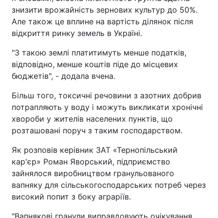
знизити врожайність зернових культур до 50%.
Відео з Youtube
Статті
Але також це вплине на вартість ділянок після
відкриття ринку земель в Україні.
Інтерв'ю
Думки
"З такою землі платитимуть менше податків,
Архів
Вакансії
відповідно, менше коштів піде до місцевих
бюджетів", - додала вчена.
Контакти
Більш того, токсичні речовини з азотних добрив
потрапляють у воду і можуть викликати хронічні
хвороби у жителів населених пунктів, що
ПОСЛУГИ
розташовані поруч з таким господарством.
Як розповів керівник ЗАТ «Тернопільський
Реклама на сайті
Фотобанк
кар'єр» Роман Яворський, підприємство
зайнялося виробництвом гранульованого
Моніторинг
Пресцентр
вапняку для сільськогосподарських потреб через
високий попит з боку аграріїв.
"Вапнякові гранули виправдовують очікування