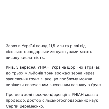
Зараз в Україні понад 11,5 млн га ріллі під
Головна
Війна
сільськогосподарськими культурами мають
високу кислотність.
Україна
Політика
Київ. 3 вересня. УНІАН. Україна щорічно втрачає
до трьох мільйонів тонн врожаю зерна через
Економіка
Світ
закислення ґрунтів, але цю проблему можна
вирішити своєчасним внесенням вапняку в ґрунт.
Екологія
Про це в ході прес-конференції в УНІАН сказав
професор, доктор сільськогосподарських наук
РЕГІОНИ
Сергій Веремеєнко.