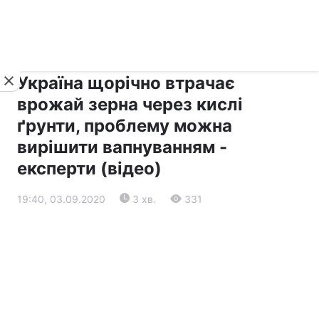
›
›
Новини
Прес-центр
Останні події
Україна щорічно втрачає
врожай зерна через кислі
ґрунти, проблему можна
вирішити вапнуванням -
експерти (відео)
19:40, 03.09.2020
3 хв.
331