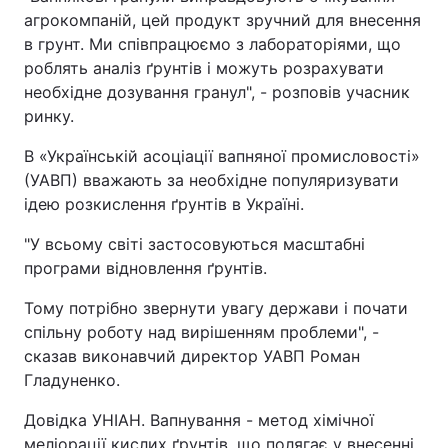
агрокомпаній, цей продукт зручний для внесення
в грунт. Ми співпрацюємо з лабораторіями, що
роблять аналіз ґрунтів і можуть розрахувати
необхідне дозування гранул", - розповів учасник
ринку.
В «Українській асоціації вапняної промисловості»
(УАВП) вважають за необхідне популяризувати
ідею розкислення ґрунтів в Україні.
"У всьому світі застосовуються масштабні
програми відновлення ґрунтів.
Тому потрібно звернути увагу держави і почати
спільну роботу над вирішенням проблеми", -
сказав виконавчий директор УАВП Роман
Гладуненко.
Довідка УНІАН. Вапнування - метод хімічної
меліорації кислих ґрунтів, що полягає у внесенні