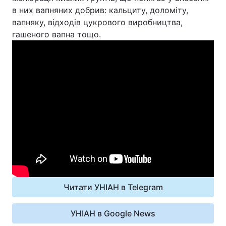
в них вапняних добрив: кальциту, доломіту,
вапняку, відходів цукрового виробництва,
гашеного вапна тощо.
Читати УНІАН в Telegram
УНІАН в Google News