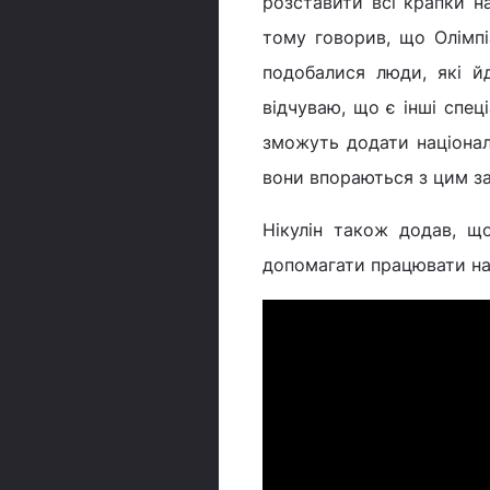
розставити всі крапки на
тому говорив, що Олімпі
подобалися люди, які й
відчуваю, що є інші спец
зможуть додати національ
вони впораються з цим зав
Нікулін також додав, щ
допомагати працювати на 