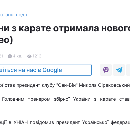
станні події
ни з карате отримала новог
ео)
21
4 хв.
1213
іться на нас в Google
ї став президент клубу "Сен-Бін" Микола Сіраковський
. Головним тренером збірної України з карате ста
ції в УНІАН повідомив президент Української федерац