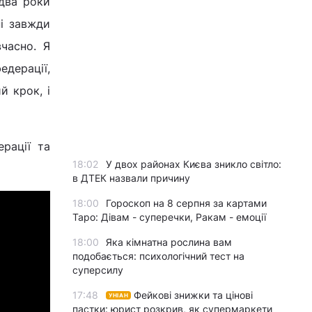
 два роки
ні завжди
часно. Я
едерації,
й крок, і
рації та
18:02
У двох районах Києва зникло світло:
в ДТЕК назвали причину
18:00
Гороскоп на 8 серпня за картами
Таро: Дівам - суперечки, Ракам - емоції
18:00
Яка кімнатна рослина вам
подобається: психологічний тест на
суперсилу
17:48
Фейкові знижки та цінові
УНІАН
пастки: юрист розкрив, як супермаркети