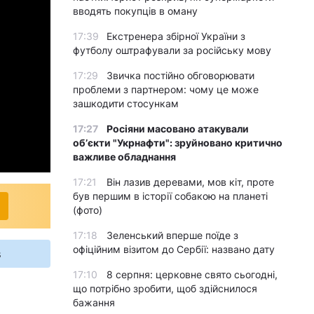
вводять покупців в оману
17:39
Екстренера збірної України з
футболу оштрафували за російську мову
17:29
Звичка постійно обговорювати
проблеми з партнером: чому це може
зашкодити стосункам
17:27
Росіяни масовано атакували
обʼєкти "Укрнафти": зруйновано критично
важливе обладнання
17:21
Він лазив деревами, мов кіт, проте
був першим в історії собакою на планеті
(фото)
17:18
Зеленський вперше поїде з
офіційним візитом до Сербії: названо дату
s
17:10
8 серпня: церковне свято сьогодні,
що потрібно зробити, щоб здійснилося
бажання