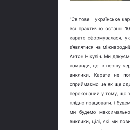
"Світове і українське к
всі практично останні 10
карате сформувалася, ук
з’являтися на міжнародн
Антон Нікулін. Ми дякуємо
команди, це, в першу чер
виклики. Карате не по
сприймаємо це як ще оди
переконаний у тому, що У
плідно працювати, і будем
ми будемо максимально
виклики, цілі, які ми по