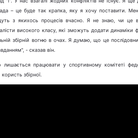
д "і". У нас взагалі жодних конфліктів не існує. Я ще
ада – це буде так крапка, яку я хочу поставити. Ме
дуть з якихось процесів вчасно. Я не знаю, чи це в
іалісти високого класу, які зможуть додати динаміки ф
ній збірній вогню в очах. Я думаю, що це послідовни
данням", - сказав він.
о лишається працювати у спортивному комітеті феде
користь збірної.