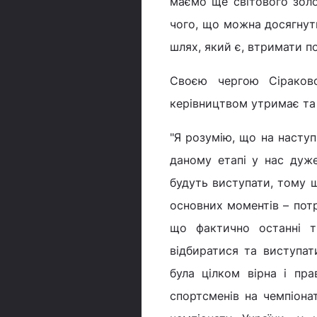
маємо ще світового золо
чого, що можна досягнут
шлях, який є, втримати по
Своєю чергою Сіраковс
керівництвом утримає та 
"Я розумію, що на наступ
даному етапі у нас дуже
будуть виступати, тому щ
основних моментів – пот
що фактично останні т
відбиратися та виступати
була цілком вірна і пра
спортсменів на чемпіонат