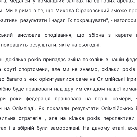
та, медалей у командних заліках на світових аренах.
и. Ми віримо в те, що Микола Сіраковський зможе п
зитивні результати і надалі їх покращувати", - наголосив
ький висловив сподівання, що збірна з карате 
покращить результати, які є на сьогодні.
ні декілька років припадає зміна поколінь в нашій феде
 круті спортсмени, але ми не знаємо, скільки рокі
о багато з них орієнтувалися саме на Олімпійські ігр
рібно буде працювати над другим складом нашої кома
ри роки федерація працювала на перші номери, 
 на Олімпіаді. Як показали результати Олімпійських 
вильна стратегія , але на кілька років перспектив
ах і в збірній були заморожені. На даному етапі, вж