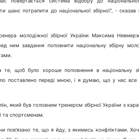
нас повертається система відбору до національної 
и шанс потрапити до національної збірної", - сказав
ренера молодіжної збірної України Максима Невмерж
ред ним завдання поповнити національну збірну мол
тами.
а те, щоб було хороше поповнення в національну зб
ло поставлено переді мною, і я думаю, що у нас все 
ін, який був головним тренером збірної України з кара
ї та спортсменам.
чи пов’язано те, що я йду, з якимись конфліктами. Хо