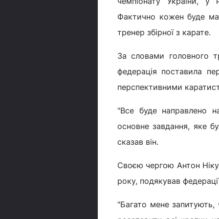
чемпіонату України, у 
Фактично кожен буде мат
тренер збірної з карате.
За словами головного т
федерація поставила пе
перспективними каратис
"Все буде направлено н
основне завдання, яке бу
сказав він.
Своєю чергою Антон Нікул
року, подякував федераці
"Багато мене запитують, 