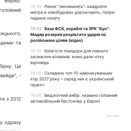
збірної.
18:38
Ринок "лихоманить": квадратні
 головний
метри в новобудовах дорожчають, попри
падіння попиту
18:33
База ФСБ, кораблі та ЗРК "Бук":
ицького,
Мадяр розкрив результати ударів по
російським цілям (відео)
одими та
18:20
Коли їсти помідори для повного
засвоєння вітамінів: вчені дали чітку
відповідь
ірну. Це
18:09
Складено топ-10 найочікуваніших
вийде", -
ігор 2027 року – серед них є український
проєкт
18:06
Бюджетний вибір: названо головний
те з 2012
автомобільний бестселер у Європі
Реклама
чу одразу