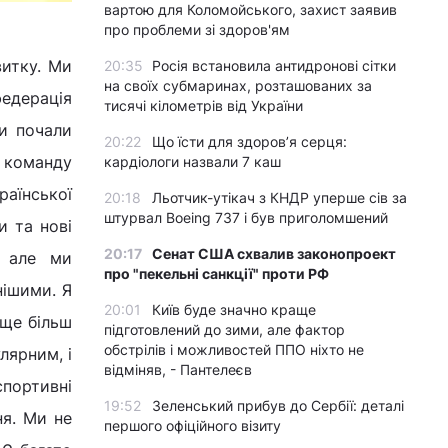
вартою для Коломойського, захист заявив
про проблеми зі здоров'ям
витку. Ми
20:35
Росія встановила антидронові сітки
на своїх субмаринах, розташованих за
федерація
тисячі кілометрів від України
ти почали
20:22
Що їсти для здоров’я серця:
в команду
кардіологи назвали 7 каш
раїнської
20:18
Льотчик-утікач з КНДР уперше сів за
штурвал Boeing 737 і був приголомшений
и та нові
20:17
Сенат США схвалив законопроект
, але ми
про "пекельні санкції" проти РФ
нішими. Я
20:01
Київ буде значно краще
 ще більш
підготовлений до зими, але фактор
обстрілів і можливостей ППО ніхто не
лярним, і
відміняв, - Пантелеєв
портивні
19:52
Зеленський прибув до Сербії: деталі
ня. Ми не
першого офіційного візиту