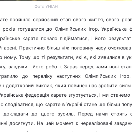
Фото УНІАН
арате пройшло серйозний етап свого життя, свого роз
 років готувалися до Олімпійських ігор. Українська 
раїнське карате почало підійматися, і його результа
ій арені. Практично більш ніж половину часу очолюва
 йому. Тому що ті результати, які є, які з’явилися в ук
гу, завдяки і його роботі. Зараз перед нами нові етап
трапило до переліку наступних Олімпійських ігор
н додатковий виклик, який повинен нас зробити силь
країнська федерація карате згуртується, і ми станемо
о сподіватися, що карате в Україні стане ще більш попу
 докладати до цього зусиль. Перед нами стоять с
винні досягнути. На цей момент є нереалізовані завдан