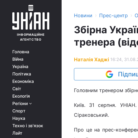
›
›
Новини
Прес-центр
О
Збірна Украї
ІНФОРМАЦІЙНЕ
тренера (від
АГЕНТСТВО
Головна
Наталія Хаджі
Війна
16:24, 31.08.
Україна
Підпиш
Політика
Економіка
Світ
Головним тренером збірно
Екологія
Регіони
Київ. 31 серпня. УНІАН
Спорт
Сіраковський.
Наука
Техно і зв'язок
Про це на прес-конферен
Лайт