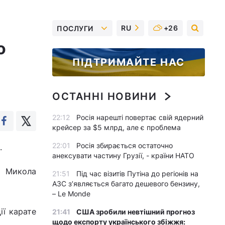
RU
+26
ПОСЛУГИ
о
ПІДТРИМАЙТЕ НАС
ОСТАННІ НОВИНИ
22:12
Росія нарешті повертає свій ядерний
крейсер за $5 млрд, але є проблема
22:01
Росія збирається остаточно
.
анексувати частину Грузії, - країни НАТО
в Микола
21:51
Під час візитів Путіна до регіонів на
АЗС з’являється багато дешевого бензину,
– Le Monde
ії карате
21:41
США зробили невтішний прогноз
щодо експорту українського збіжжя: