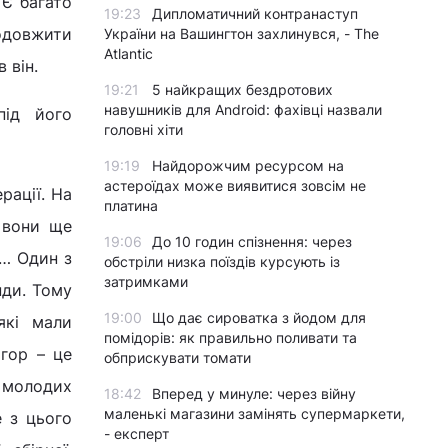
 Є багато
19:23
Дипломатичний контранаступ
родовжити
України на Вашингтон захлинувся, - The
Atlantic
 він.
19:21
5 найкращих бездротових
навушників для Android: фахівці назвали
під його
головні хіти
19:19
Найдорожчим ресурсом на
астероїдах може виявитися зовсім не
рації. На
платина
в вони ще
19:06
До 10 годин спізнення: через
и… Один з
обстріли низка поїздів курсують із
затримками
нди. Тому
19:00
Що дає сироватка з йодом для
які мали
помідорів: як правильно поливати та
ігор – це
обприскувати томати
и молодих
18:42
Вперед у минуле: через війну
маленькі магазини замінять супермаркети,
е з цього
- експерт