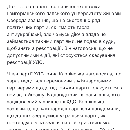
Доктор соціології, соціальної економіки
Григоріанського папського університету Зиновій
Свереда зазначив, що на сьогодні є ряд
політичних партій, які "мають гасла
антиукраїнські, але чомусь діюча влада не
займається такими партіями, не подає в суди,
щоб зняти з реєстрації". Він наголосив, що не
допустимими є дії, які стосуються скасування
реєстрації ХДС.
Член партії ХДС Ірина Карпінська наголосила, що
зараз ведуться перемовини з міжнародними
партнерами щодо підтримки партії і очікується їх
приїзд в Україну. Відповідаючи на запитання, хто
зацікавлений у зникненні ХДС, Карпінська
зазначила, що міжнародні партнери повідомили,
що до них звернулися українські партії, які
претендують на звання партій християнської
демократії і серед них "є "Самопоміч" і "Удар"