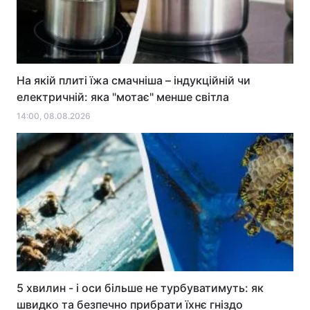
На якій плиті їжа смачніша – індукційній чи
електричній: яка "мотає" менше світла
14:00, 08.08.2026
5 хвилин - і оси більше не турбуватимуть: як
швидко та безпечно прибрати їхнє гніздо