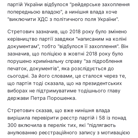
партій України відбулося "рейдерське захоплення
попередньою владою", а нинішня влада хоче
Київ
Львів
"виключити ХДС з політичного поля України".
Дніпро
Харків
Стретович зазначив, що 2018 року було змінено
керівництво партії завдяки "написаним на коліні
Одеса
документам", тобто "відбулося її захоплення". Він
зазначив, що поліцією в жовтні 2018 року було
порушено кримінальну справу "за підроблення
Спорт
Наука
печаток, документів", яка розслідується до
сьогодні. За його словами, це сталося через те,
Техно і зв'язок
Лайт
що партія тоді сказала, що на президентських
виборах не підтримуватиме тодішнього главу
Зброя
Інциденти
держави Петра Порошенка.
Стретович сказав, що вже нинішня влада
Здоров'я
Туризм
вирішила перевірити реєстр партій і 58 із понад
300 включила в перелік тих, які "підлягають
Цікавинки
Погода
анулюванню реєстраційного запису з мотивацією