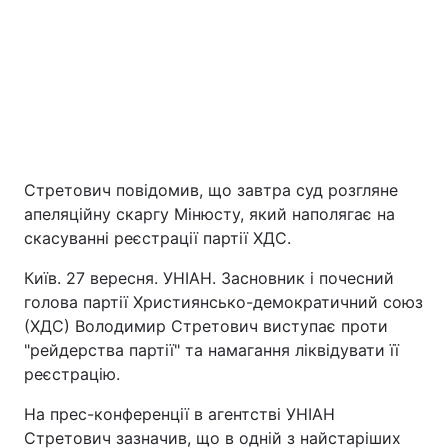
Стретович повідомив, що завтра суд розгляне
Головна
Війна
апеляційну скаргу Мінюсту, який наполягає на
скасуванні реєстрації партії ХДС.
Україна
Політика
Київ. 27 вересня. УНІАН. Засновник і почесний
голова партії Християнсько-демократичний союз
Економіка
Світ
(ХДС) Володимир Стретович виступає проти
"рейдерства партії" та намагання ліквідувати її
Екологія
реєстрацію.
На прес-конференції в агентстві УНІАН
РЕГІОНИ
Стретович зазначив, що в одній з найстаріших