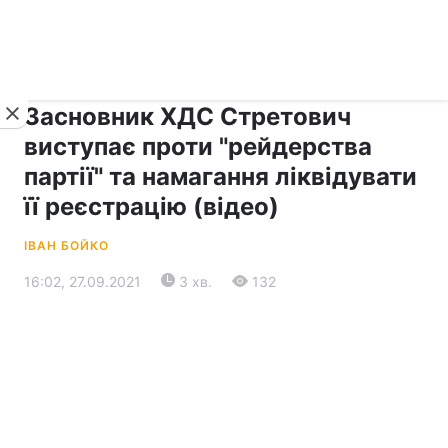
›
›
Новини
Прес-центр
Останні події
Засновник ХДС Стретович
виступає проти "рейдерства
партії" та намагання ліквідувати
її реєстрацію (відео)
ІВАН БОЙКО
16:02, 27.09.2021
3 хв.
132