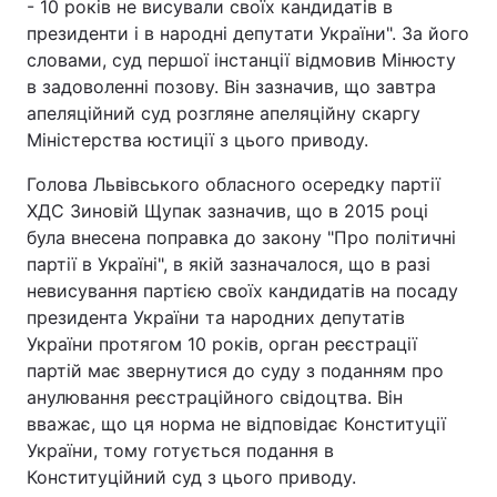
- 10 років не висували своїх кандидатів в
Відео з Youtube
Статті
президенти і в народні депутати України". За його
словами, суд першої інстанції відмовив Мінюсту
Інтерв'ю
Думки
в задоволенні позову. Він зазначив, що завтра
апеляційний суд розгляне апеляційну скаргу
Міністерства юстиції з цього приводу.
Архів
Вакансії
Голова Львівського обласного осередку партії
Контакти
ХДС Зиновій Щупак зазначив, що в 2015 році
була внесена поправка до закону "Про політичні
партії в Україні", в якій зазначалося, що в разі
ПОСЛУГИ
невисування партією своїх кандидатів на посаду
президента України та народних депутатів
України протягом 10 років, орган реєстрації
Реклама на сайті
Фотобанк
партій має звернутися до суду з поданням про
Моніторинг
Пресцентр
анулювання реєстраційного свідоцтва. Він
вважає, що ця норма не відповідає Конституції
України, тому готується подання в
Конституційний суд з цього приводу.