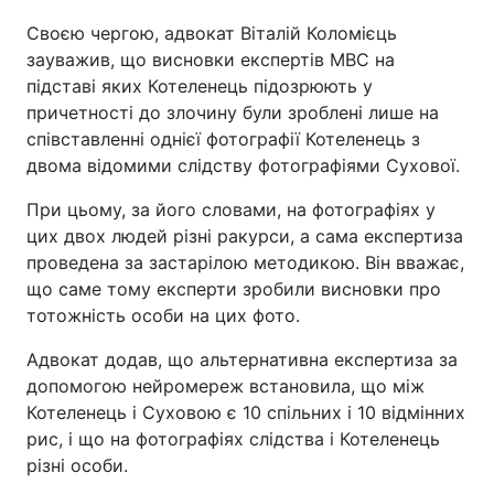
Своєю чергою, адвокат Віталій Коломієць
зауважив, що висновки експертів МВС на
підставі яких Котеленець підозрюють у
причетності до злочину були зроблені лише на
співставленні однієї фотографії Котеленець з
двома відомими слідству фотографіями Сухової.
При цьому, за його словами, на фотографіях у
цих двох людей різні ракурси, а сама експертиза
проведена за застарілою методикою. Він вважає,
що саме тому експерти зробили висновки про
тотожність особи на цих фото.
Адвокат додав, що альтернативна експертиза за
допомогою нейромереж встановила, що між
Котеленець і Суховою є 10 спільних і 10 відмінних
рис, і що на фотографіях слідства і Котеленець
різні особи.