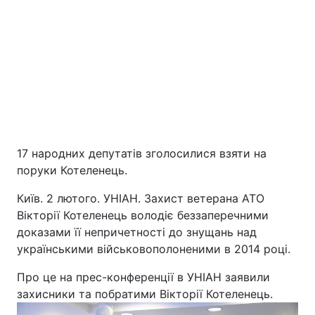
Головна
Війна
17 народних депутатів зголосилися взяти на
поруки Котеленець.
Україна
Політика
Київ. 2 лютого. УНІАН. Захист ветерана АТО
Вікторії Котеленець володіє беззаперечними
Економіка
Світ
доказами її непричетності до знущань над
українськими військовополоненими в 2014 році.
Екологія
Про це на прес-конференції в УНІАН заявили
захисники та побратими Вікторії Котеленець.
РЕГІОНИ