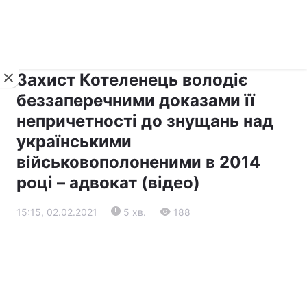
›
›
Новини
Прес-центр
Останні події
Захист Котеленець володіє
беззаперечними доказами її
непричетності до знущань над
українськими
військовополоненими в 2014
році – адвокат (відео)
15:15, 02.02.2021
5 хв.
188