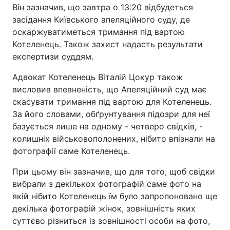
Він зазначив, що завтра о 13:20 відбудеться
засідання Київського апеляційного суду, де
оскаржуватиметься тримання під вартою
Котеленець. Також захист надасть результати
експертизи суддям.
Адвокат Котеленець Віталій Цокур також
висловив впевненість, що Апеляційний суд має
скасувати тримання під вартою для Котеленець.
За його словами, обґрунтування підозри для неї
базується лише на одному - четверо свідків, -
колишніх військовополонених, нібито впізнали на
фотографії саме Котеленець.
При цьому він зазначив, що для того, щоб свідки
вибрали з декількох фотографій саме фото на
якій нібито Котеленець їм було запропоновано ще
декілька фотографій жінок, зовнішність яких
суттєво різниться із зовнішності особи на фото,