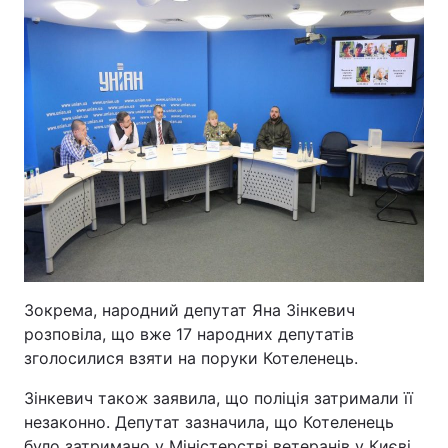
Київ
Львів
Дніпро
Харків
Одеса
Спорт
Наука
Техно і зв'язок
Лайт
Зокрема, народний депутат Яна Зінкевич
Зброя
Інциденти
розповіла, що вже 17 народних депутатів
зголосилися взяти на поруки Котеленець.
Здоров'я
Туризм
Зінкевич також заявила, що поліція затримали її
Цікавинки
Погода
незаконно. Депутат зазначила, що Котеленець
було затримано у Міністерстві ветеранів у Києві,