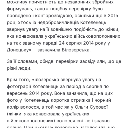
можливу причетність до незаконних збройних
формувань, також подібну перевірку було
проведено і контррозвідкою, оскільки ще в 2015
році хтось із недоброзичливців Котеленець
звернув увагу на її зовнішню подібність до жінки,
яка конвоювала українських військовополонених
на так званому параді 24 серпня 2014 року у
Донецьку», - зазначила Білозерська.
За її словами, обидві перевірки засвідчили, що це
різні люди.
Крім того, Білозерська звернула увагу на
фотографії Котеленець за період з серпня по
вересень 2014 року. Вона заначила, що на цих
фото у Котеленець коротка стрижка і чорний
колір волосся, в той час як у Ольги Сухової
(жінки, яка конвоювала українських
військовополонених) волосся світле і значно
довше. При цьому Білозерська наголосила, що