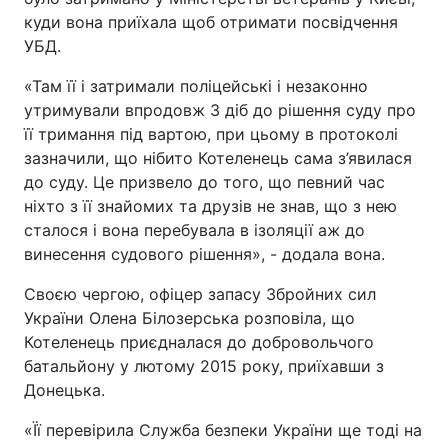
куди вона приїхала щоб отримати посвідчення
Відео з Youtube
Статті
УБД.
Інтерв'ю
Думки
«Там її і затримали поліцейські і незаконно
утримували впродовж 3 діб до рішення суду про
Архів
Вакансії
її тримання під вартою, при цьому в протоколі
зазначили, що нібито Котеленець сама з’явилася
Контакти
до суду. Це призвело до того, що певний час
ніхто з її знайомих та друзів не знав, що з нею
сталося і вона перебувала в ізоляції аж до
ПОСЛУГИ
винесення судового рішення», - додала вона.
Своєю чергою, офіцер запасу Збройних сил
Реклама на сайті
Фотобанк
України Олена Білозерська розповіла, що
Котеленець приєдналася до добровольчого
Моніторинг
Пресцентр
батальйону у лютому 2015 року, приїхавши з
Донецька.
«Її перевірила Служба безпеки України ще тоді на