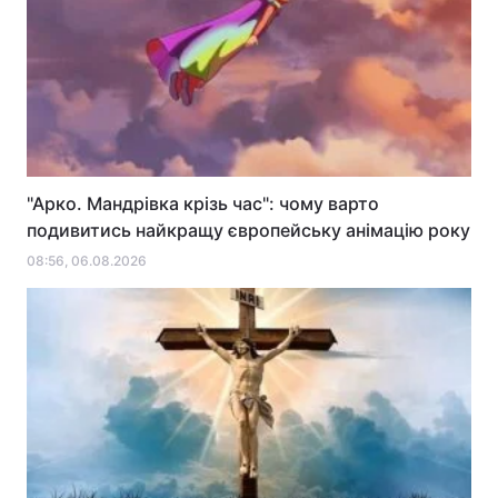
"Арко. Мандрівка крізь час": чому варто
подивитись найкращу європейську анімацію року
08:56, 06.08.2026