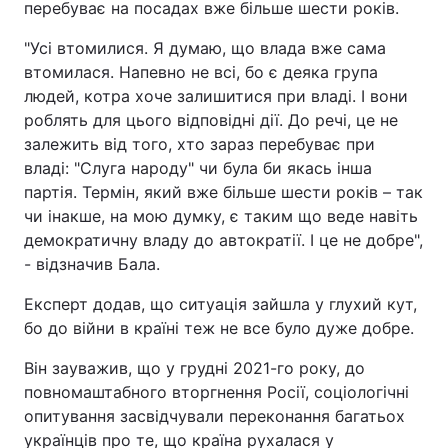
перебуває на посадах вже більше шести років.
Відео з Youtube
Статті
"Усі втомилися. Я думаю, що влада вже сама
втомилася. Напевно не всі, бо є деяка група
Інтерв'ю
Думки
людей, котра хоче залишитися при владі. І вони
роблять для цього відповідні дії. До речі, це не
Архів
Вакансії
залежить від того, хто зараз перебуває при
владі: "Слуга народу" чи була би якась інша
Контакти
партія. Термін, який вже більше шести років – так
чи інакше, на мою думку, є таким що веде навіть
демократичну владу до автократії. І це не добре",
ПОСЛУГИ
- відзначив Бала.
Експерт додав, що ситуація зайшла у глухий кут,
Реклама на сайті
Фотобанк
бо до війни в країні теж не все було дуже добре.
Моніторинг
Пресцентр
Він зауважив, що у грудні 2021-го року, до
повномаштабного вторгнення Росії, соціологічні
опитування засвідчували переконання багатьох
українців про те, що країна рухалася у