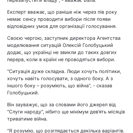
перезапустити владу
", - вважає Бала.
Експерт вважає, що раніше ніж через пів року
немає сенсу проводити вибори після появи
відповідних умов для організації голосування.
Своєю чергою, заступник директора Агентства
моделювання ситуацій Олексій Голобуцький
додає, що українці не звикли до таких довгих
перерв, коли в країні не проводяться вибори.
"
Ситуація дуже складна. Люди хочуть політики,
хочуть навіть голосувати, з одного боку. А з
іншого боку – розуміють, що війна", - сказав
Голобуцький.
Він зауважує, що за словами його джерел від
"Слуги народу", нібито ще мінімум дев’ять місяців
триватиме війна.
"
Я розумію, що розглядається декілька варіантів.