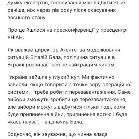
думку експертів, голосування має відбутися не
раніше, ніж через пів року після скасування
Київ
Львів
воєнного стану.
Дніпро
Харків
Про це йшлося на пресконференції у пресцентрі
УНІАН.
Одеса
Як вважає директор Агентства моделювання
ситуацій Віталій Бала, політична ситуація в
Україні розвивається не найкращим чином.
Спорт
Наука
"
Україна зайшла у глухий кут. Ми фактично
Техно і зв'язок
Лайт
зависли, якщо говорити з точки зору операційної
системи, і треба робити перезавантаження. Саме
Зброя
Інциденти
вибори зможуть зробити це перезавантаження,
але вибори можуть відбутися тільки тоді, коли
буде припинення війни, припинення вогню і буде
Здоров'я
Туризм
якась пауза", - відзначив Бала.
Цікавинки
Погода
Водночас, він зауважив, що чинна влада