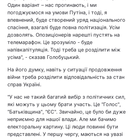
Один варіант – нас прогинають, і ми
погоджуємося на умови Путіна, і тоді, я
впевнений, буде створений уряд національного
спасіння, взагалі буде повна політизація. Усім
дозволять. Опозиціонерів нарешті пустять на
телемарафон. Це зрозуміло - буде
напівкапітуляція. Тоді треба це розділити між
усіма", - сказав Голобуцький.
На його думку, навіть у ситуації продовження
війни треба розділити відповідальність за стан
справ Україні.
"
У нас не такий багатий вибір з політичних сил,
які можуть у цьому брати участь. Це
"
Голос
"
,
"
Батьківщина
"
,
"
ЄС
"
. Звичайно, це було би дуже
неприємно для нашої влади. Але ми бачимо
електоральну картину. Ці люди повинні бути
представлені. У першу чергу, маються на увазі