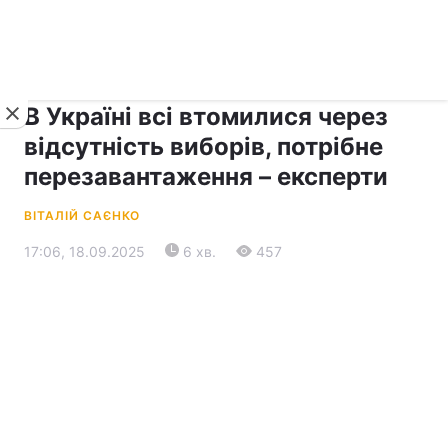
›
›
рус ›
Новини
Прес-центр
Останні події
В Україні всі втомилися через
відсутність виборів, потрібне
перезавантаження – експерти
ВІТАЛІЙ САЄНКО
17:06, 18.09.2025
6 хв.
457