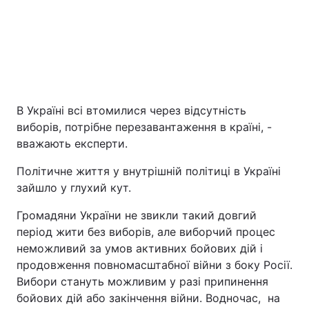
В Україні всі втомилися через відсутність
виборів, потрібне перезавантаження в країні, -
вважають експерти.
Головна
Війна
Політичне життя у внутрішній політиці в Україні
Україна
Політика
зайшло у глухий кут.
Громадяни України не звикли такий довгий
Економіка
Світ
період жити без виборів, але виборчий процес
неможливий за умов активних бойових дій і
Екологія
продовження повномасштабної війни з боку Росії.
Вибори стануть можливим у разі припинення
бойових дій або закінчення війни. Водночас, на
РЕГІОНИ