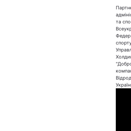
Партн
адміні
та спо
Всеукр
Федера
спорту
Управл
Холди
"Добро
компан
Відро
Україн