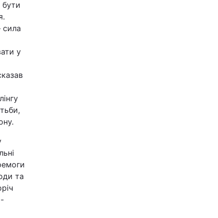
 бути
я.
– сила
вати у
сказав
лінгу
тьби,
ону.
у
льні
еремоги
оди та
оріч
-