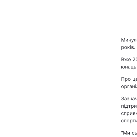
Минуло
років.
Вже 2
Головна
юнацьк
Про це
Україна
органі
Економіка
Зазнач
підтри
Екологія
сприян
спорти
РЕГІОНИ
"Ми сь