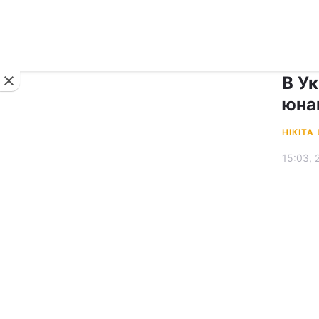
Новини
В Ук
юнац
НІКІТА
15:03, 