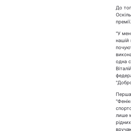
Відео з Youtube
До тог
Оскіль
премії
Інтерв'ю
"У мен
Архів
нашій 
почуют
Контакти
викона
одна с
Віталі
ПОСЛУГИ
федера
"Добр
Реклама на сайті
Перша
"Фенік
Моніторинг
спортс
лише м
рідних
вручаю