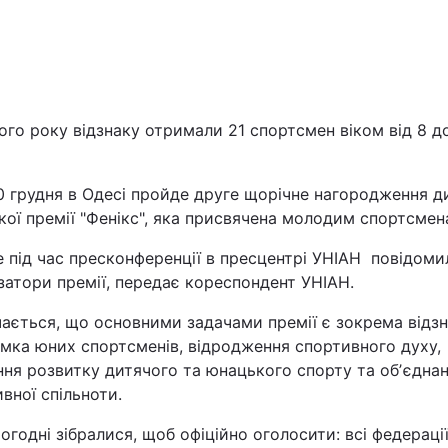
го року відзнаку отримали 21 спортсмен віком від 8 д
0 грудня в Одесі пройде друге щорічне нагородження д
Війна
ої премії "Фенікс", яка присвячена молодим спортсмен
 під час пресконференції в пресцентрі УНІАН повідоми
Політика
затори премії, передає кореспондент УНІАН.
Світ
ається, що основними задачами премії є зокрема відзн
мка юних спортсменів, відродження спортивного духу,
ня розвитку дитячого та юнацького спорту та обʼєдна
вної спільноти.
огодні зібралися, щоб офіційно оголосити: всі федераці