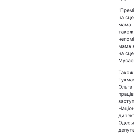
"Премі
на сце
мама. 
також 
непомі
мама 
на сце
Мусае
Також 
Тукмач
Ольга 
праців
заступ
Націон
дирек
Одеськ
депута