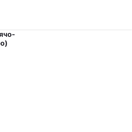
рус ›
ячо-
ео)