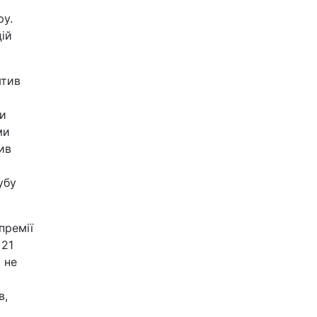
ру.
цій
ятив
ни
ми
ив
убу
премії
 21
 не
в,