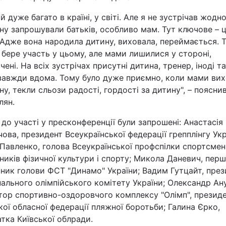
й дуже багато в країні, у світі. Але я не зустрічав жодно
ну запрошували батьків, особливо мам. Тут ключове – 
Адже вона народила дитину, виховала, переймається. 
бере участь у цьому, але мами лишилися у стороні,
чені. На всіх зустрічах присутні дитина, тренер, іноді та
завжди вдома. Тому було дуже приємно, коли мами ви
ну, текли сльози радості, гордості за дитину", – поясни
лян.
до участі у пресконференції були запрошені: Анастасія
ова, президент Всеукраїнської федерації грепплінгу Укр
Павленко, голова Всеукраїнської профспілки спортсмені
ників фізичної культури і спорту; Микола Даневич, пер
ник голови ФСТ "Динамо" України; Вадим Гутцайт, през
ального олімпійського комітету України; Олександр Ан
тор спортивно-оздоровчого комплексу "Олімп", презид
ої обласної федерації пляжної боротьби; Галина Єрко,
тка Київської облради.