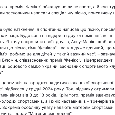
Статті
о ж, премія "Фенікс" обʼєднує не лише спорт, а й культу
ки засновники написали спеціальну пісню, присвячену 
.
Думки
е було натхнення, я спонтанно написав цю пісню, присв
Вакансії
номінації. Буде вона на відкритті другої номінації, всі її
ь. Я хочу попросити своїх друзів, Анну-Марію, щоб во
ли цю пісню, гімн "Фенікса". І всім я дуже вдячний, що 
імʼя, робимо це для дітей у такий важкий час", – зазнач
й Блюмін, співзасновник премії "Фенікс", віцепрезидент
ції бойового самбо України, засновник спортивного кл
о".
Фотобанк
 церемонія нагородження дитячо-юнацької спортивної 
с" відбулася у грудні 2024 року. Тоді відзнаку отримали
Пресцентр
мен віком від 8 до 18 років. Крім того, премія вшановує
олодих спортсменів, а і їхніх наставників – тренерів та
. Зокрема особливу увагу надають матерям спортсмені
чи нагороду "Материнські долоні".