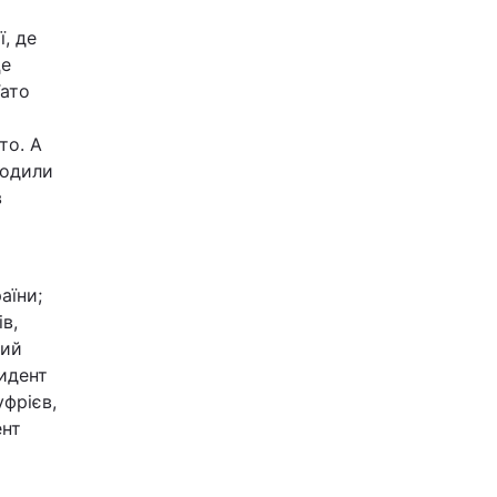
ї, де
це
Тато
то. А
ходили
в
аїни;
в,
ший
идент
уфрієв,
ент