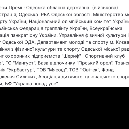
ери Премії: Одеська обласна державна (військова)
страція; Одеська РВА Одеської області; Міністерство м
рту України, Національний олімпійський комітет України
аїнська Федерація грепплінгу України, Всеукраїнська
ція панкратіону України, Управління фізичної культури і
 Одеської ОДА, Департамент молоді та спорту м. Києва
іння з фізичної культури та спорту Одеської міської рад
нг охоронних підприємств "Шериф" , Спортивний клуб
", ГО "Мангуст", База відпочинку "Гірський орел", Тран
ія "Укрбастур", ТОВ "Мясоїд", ТОВ "Ювітек", Фонд
дження Сильних, Асоціація дитячого та юнацького спор
и, БФ "Україна понад усе".