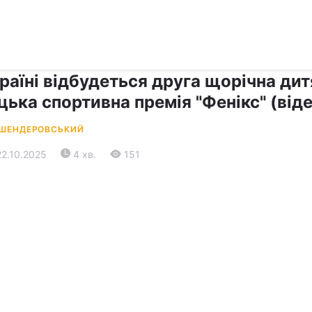
›
›
Прес-центр
Останні події
раїні відбудеться друга щорічна дит
ька спортивна премія "Фенікс" (від
 ШЕНДЕРОВСЬКИЙ
22.10.2025
4 хв.
151