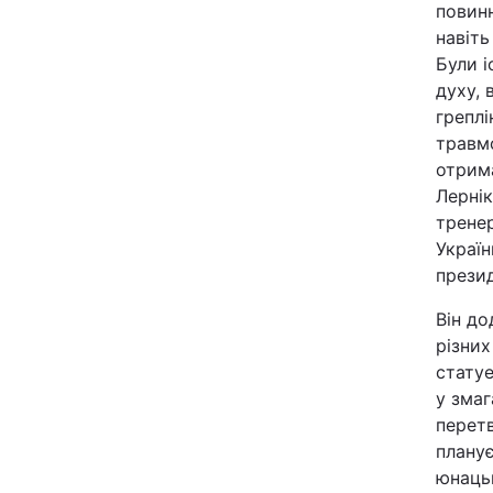
повинн
навіть
Київ
Були і
духу, 
Дніпро
греплі
травм
Одеса
отрима
Лернік
тренер
Спорт
Україн
презид
Техно і зв'язок
Він до
різних
Зброя
статуе
у змаг
Здоров'я
перетв
плану
Цікавинки
юнацьк