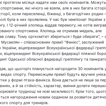
і протягом місяця надати нам своїх номінантів. Можуть
 спортсмени, які нічого не взяли, але в них багата історі
Львів
сторії, коли переселенці, біженці, з багатодітних родин 
волі була в них проявлена. У нас був чемпіонат України з
Харків
нгу. І 12-річний хлопець віддав перемогу, не хотів вигра
ованого спортсмена. Хлопець не отримав медаль, але
в славу. Тому оргкомітет збереться і буде обирати", – 
 Мусаелян – співзасновник премії "Фенікс", заслужений
 України, віцепрезидент Всеукраїнської федерації грепп
Наука
и, віцепрезидент Всеукраїнської федерації пляжної боро
ент Одеської обласної федерації грепплінгу та панкраті
Лайт
дав, що цьогоріч планується нагородити 30 номінантів 
 видах спорту. Переможцям премії будуть вручені уніка
Інциденти
тки у формі птаха-фенікса. Вона дається не лише за п
аннях, а й за стійкість, характер, вміння долати перешк
Туризм
орювати труднощі на нові можливості. Крім того, цьог
ється нагородження новим орденом за розвиток дитячо
Погода
ого спорту для тренерів.