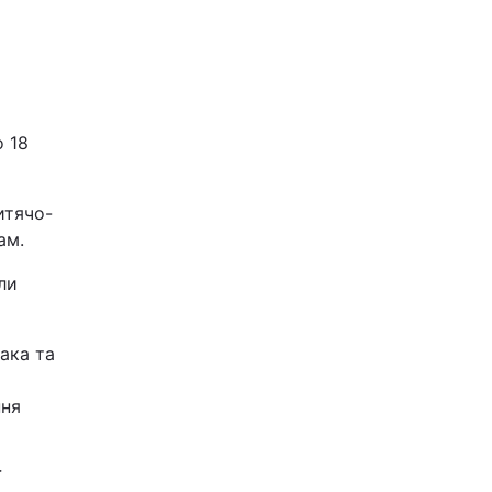
о 18
итячо-
ам.
ли
ака та
ння
ї