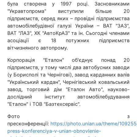
була створена у 1997 році. Засновниками
"Укравтопрома" виступили більше 20
підприємств, серед яких – провідні підприємства
автомобілебудівної галузі України – ВАТ "ЗАЗ",
ВАТ "ЛАЗ", ХК "АвтоКрАЗ" та ін. Сьогодні членами
асоціації є 18 потужних підприємств
вітчизняного автопрому.
Корпорація "Еталон" об'єднує понад 20
підприємств, у тому числі два автобусних заводи
(у Борисполі та Чернігові), завод карданних валів
"Український кардан", Чернігівський ковальський
завод, торговий дім "Еталон Авто", науково-
дослідний інститут автомобілебудування
"Еталон" і ТОВ "Базтехсервіс".
Фото з
пресконференції:
https://photo.unian.ua/theme/109255
press-konferenciya-v-unian-obnovlenie-