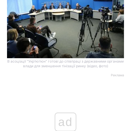
В асоціації "Укртютюн" готові до співпраці з державними органами
влади для зменшення тінізації ринку (відео, фото)
Реклама
ad