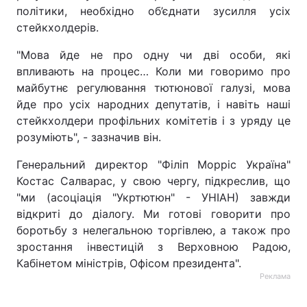
політики, необхідно об’єднати зусилля усіх
стейкхолдерів.
"Мова йде не про одну чи дві особи, які
впливають на процес… Коли ми говоримо про
майбутнє регулювання тютюнової галузі, мова
йде про усіх народних депутатів, і навіть наші
стейкхолдери профільних комітетів і з уряду це
розуміють", - зазначив він.
Генеральний директор "Філіп Морріс Україна"
Костас Салварас, у свою чергу, підкреслив, що
"ми (асоціація "Укртютюн" - УНІАН) завжди
відкриті до діалогу. Ми готові говорити про
боротьбу з нелегальною торгівлею, а також про
зростання інвестицій з Верховною Радою,
Кабінетом міністрів, Офісом президента".
Реклама