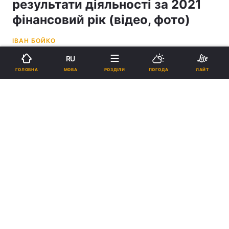
результати діяльності за 2021
фінансовий рік (відео, фото)
ІВАН БОЙКО
RU
15:30, 12.10.21
7 хв.
268
МОВА
ГОЛОВНА
РОЗДІЛИ
ПОГОДА
ЛАЙТ
Підпишіться на нас в Google
Компанія "Сіменс Україна" презентувала попередні результати
діяльності за 2021 фінансовий рік (відео, фото)
Реклама
ad