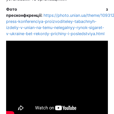
Фото з
пресконфкренції:
https://photo.unian.ua/theme/10931
press-konferenciya-proizvoditeley-tabachnyh-
izdeliy-v-unian-na-temu-nelegalnyy-rynok-sigaret-
v-ukraine-bet-rekordy-prichiny-i-posledstviya.html