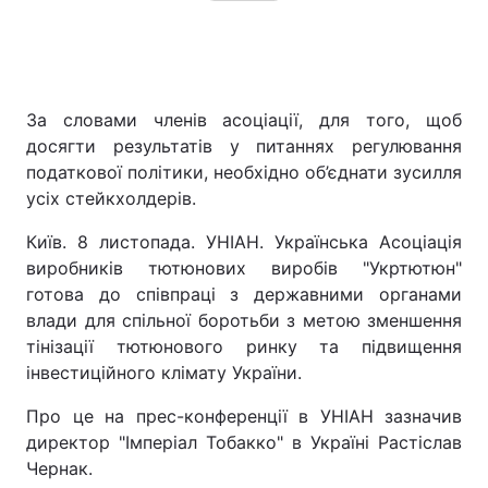
Головна
Війна
За словами членів асоціації, для того, щоб
Україна
Політика
досягти результатів у питаннях регулювання
податкової політики, необхідно об’єднати зусилля
Економіка
Світ
усіх стейкхолдерів.
Спорт
Наука
Київ. 8 листопада. УНІАН. Українська Асоціація
виробників тютюнових виробів "Укртютюн"
Техно і зв'язок
Лайт
готова до співпраці з державними органами
влади для спільної боротьби з метою зменшення
Зброя
Інциденти
тінізації тютюнового ринку та підвищення
інвестиційного клімату України.
Здоров'я
Туризм
Про це на прес-конференції в УНІАН зазначив
Цікавинки
Погода
директор "Імперіал Тобакко" в Україні Растіслав
Чернак.
Екологія
Регіони