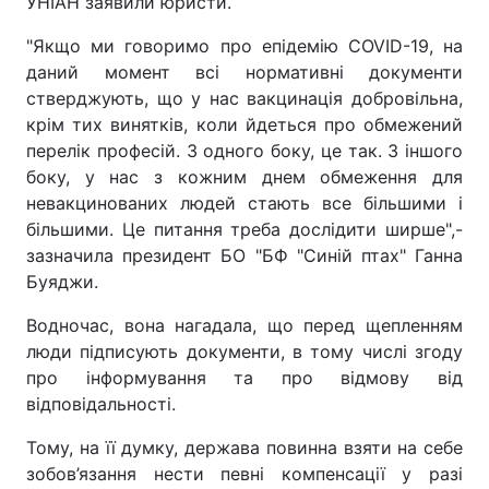
УНІАН заявили юристи.
"Якщо ми говоримо про епідемію COVID-19, на
даний момент всі нормативні документи
стверджують, що у нас вакцинація добровільна,
крім тих винятків, коли йдеться про обмежений
перелік професій. З одного боку, це так. З іншого
боку, у нас з кожним днем обмеження для
невакцинованих людей стають все більшими і
більшими. Це питання треба дослідити ширше",-
зазначила президент БО "БФ "Синій птах" Ганна
Буяджи.
Водночас, вона нагадала, що перед щепленням
люди підписують документи, в тому числі згоду
про інформування та про відмову від
відповідальності.
Тому, на її думку, держава повинна взяти на себе
зобов’язання нести певні компенсації у разі