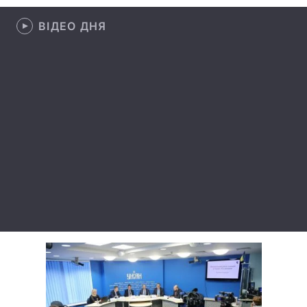
Лонгріди
ВІДЕО ДНЯ
Відео з Youtube
Статті
Інтерв'ю
Думки
Архів
Вакансії
Контакти
Послуги