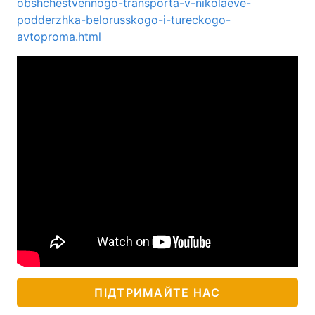
obshchestvennogo-transporta-v-nikolaeve-
podderzhka-belorusskogo-i-tureckogo-
avtoproma.html
ПІДТРИМАЙТЕ НАС