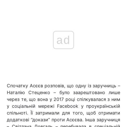
ad
Спочатку Асєєв розповів, що одну із заручниць –
Наталію Стеценко – було заарештовано лише
через те, що вона у 2017 році спілкувалася з ним
у соціальній мережі Facebook у проукраїнській
спільноті. Її затримали для того, щоб отримати
додаткові “докази” проти Асєєва. Інша заручниця
– Світлана Довгаль – перебувала в спеціальній