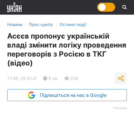
›
›
Новини
Прес-центр
Останні події
Асєєв пропонує українській
владі змінити логіку проведення
переговорів з Росією в ТКГ
(відео)
17:46, 25.01.21
6 хв.
238
Підпишіться на нас в Google
Реклама