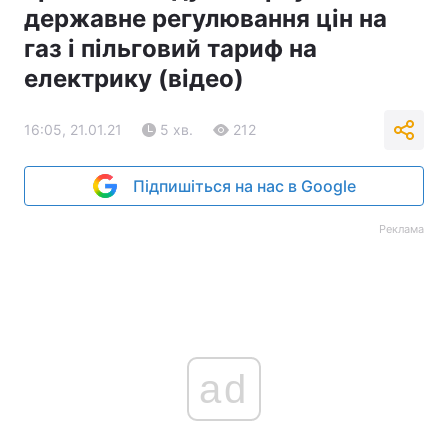
державне регулювання цін на
газ і пільговий тариф на
електрику (відео)
16:05, 21.01.21
5 хв.
212
Підпишіться на нас в Google
Реклама
ad