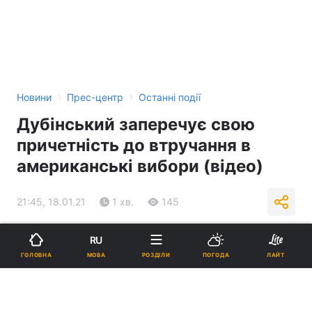
›
›
Новини
Прес-центр
Останні події
Дубінський заперечує свою
причетність до втручання в
американські вибори (відео)
21:45, 18.01.21
1 хв.
145
Підпишіться на нас в Google
RU
МОВА
ГОЛОВНА
РОЗДІЛИ
ПОГОДА
ЛАЙТ
Реклама