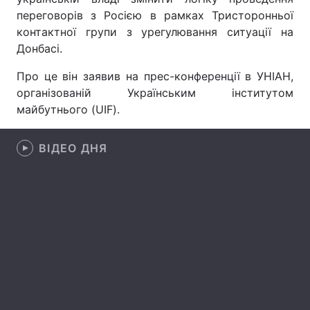
переговорів з Росією в рамках Тристоронньої
контактної групи з урегулювання ситуації на
Донбасі.
Головна
Війна
Про це він заявив на прес-конференції в УНІАН,
Україна
Політика
організованій Українським інститутом
майбутнього (UIF).
Економіка
Світ
ВІДЕО ДНЯ
Спорт
Наука
Техно і зв'язок
Лайт
Зброя
Інциденти
Здоров'я
Туризм
Цікавинки
Погода
Екологія
Регіони