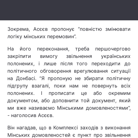
Лонгріди
Зокрема, Асєєв пропонує “повністю змінювати
Відео з Youtube
Статті
логіку мінських перемовин”.
Інтерв'ю
Думки
На його переконання, треба першочергово
закріпити вимогу звільнення українських
Архів
Вакансії
полонених, і лише після того переходити до
Контакти
політичного обговорення врегулювання ситуації
на Донбасі. “Я пропоную не збирати політичну
Послуги
підгрупу взагалі, поки нам не повернуть всіх
полонених. І прописати це або окремим
документом, або доповнити той документ, який
ми вже називаємо Мінськими домовленостями”,
- наголосив Асєєв.
Він нагадав, що в Комплексі заходів з виконання
Мінських домовленостей є пункт про звільнення