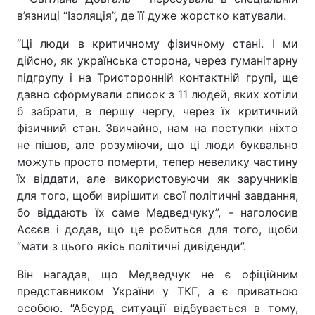
в’язниці “Ізоляція”, де її дуже жорстко катували.
“Ці люди в критичному фізичному стані. І ми
дійсно, як українська сторона, через гуманітарну
підгрупу і на Тристоронній контактній групі, ще
давно сформували список з 11 людей, яких хотіли
б забрати, в першу чергу, через їх критичний
фізичний стан. Звичайно, нам на поступки ніхто
не пішов, але розуміючи, що ці люди буквально
можуть просто померти, тепер невелику частину
їх віддати, але використовуючи як заручників
для того, щоби вирішити свої політичні завдання,
бо віддають їх саме Медведчуку”, - наголосив
Асєєв і додав, що це робиться для того, щоби
“мати з цього якісь політичні дивіденди”.
Він нагадав, що Медведчук не є офіційним
представником України у ТКГ, а є приватною
особою. “Абсурд ситуації відбувається в тому,