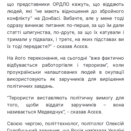
що представники ОРДЛО кажуть, що віддають
людей, які “не мають відношення до збройного
конфлікту” на Донбасі. Вибачте, але у мене тоді
одразу виникає питання: по-перше, за що їм дали
статті шпигунства, по-друге, за що їх катували і
тримали у підвалах, і третє, на яких підставах ви
їх тоді передаєте?” - сказав Асєєв.
На його переконання, на сьогодні “вже фактично
відбувається работоргівля і тероризм”, коли
проукраїнськи налаштованих людей в окупації
використовують як заручників для вирішення
політичних завдань.
“Терористи виставляють політичну вимогу для
того, щоби віддати заручників – вона
називається Медведчук”, - сказав Асєєв.
Своєю чергою, політтехнолог, політолог Олексій
Голобуцький зазначив, що Росія нав’язала Україні