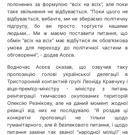
полонених за формулою “всіх на всіх”, але поки
Тема оформлення
таке звільнення не відбувається. “Поки цього не
відбувається, вибачте, ми не збираємо політичну
підгрупу, бо ви просто торгуєте нашими
людьми… Ми ж маємо поставити питання, що
обмін “всіх на всіх” має відбутися як обов’язкова
умова для переходу до політичної частини в
обговоренні”, - додав Асєєв.
Водночас Асєєв сказав, що озвучив таку
пропозицію голові української делегації в
Тристоронній контактній групі Леоніду Кравчуку і
віце-прем’єр-міністру - міністру з питань
реінтеграції тимчасово окупованих територій
Олексію Резнікову, але на даний момент жодної
реакції від них не послідувало. “Я роздав ці
конкретні пропозиції не тільки щодо
гуманітарного, але й безпекового питання, і щодо
питання заміни так званої “народної міліції” на