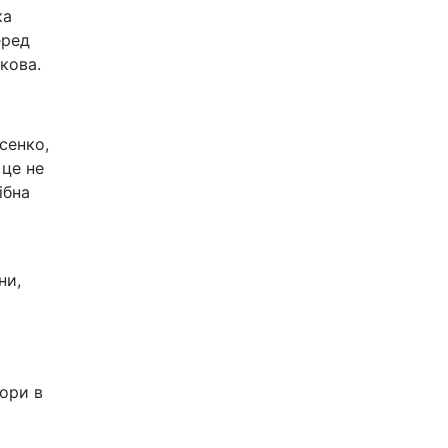
ка
еред
кова.
сенко,
 це не
ібна
ни,
ори в