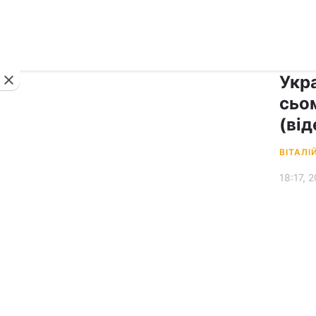
Новини
Укр
сьо
(від
ВІТАЛІ
18:17, 