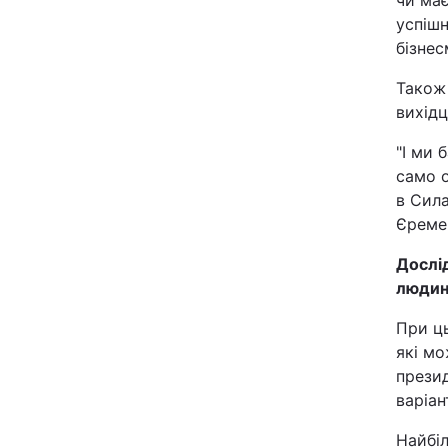
чи має
успішн
бізнес
Також 
вихідц
"І ми 
само о
в Сила
Єреме
Дослі
людин
При ць
які м
презид
варіан
Найбіл