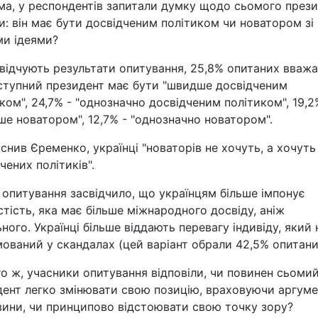
ма, у респондентів запитали думку щодо сьомого през
Статті
и: він має бути досвідченим політиком чи новатором зі
ми ідеями?
Думки
відчують результати опитування, 25,8% опитаних вважа
ступний президент має бути "швидше досвідченим
Вакансії
ком", 24,7% - "однозначно досвідченим політиком", 19,2
е новатором", 12,7% - "однозначно новатором".
снив Єременко, українці "новаторів не хочуть, а хочуть
чених політиків".
опитування засвідчило, що українцям більше імпонує
тість, яка має більше міжнародного досвіду, аніж
Фотобанк
ного. Українці більше віддають перевагу індивіду, який 
ований у скандалах (цей варіант обрали 42,5% опитани
Пресцентр
о ж, учасники опитування відповіли, чи повинен сьоми
дент
легко змінювати свою позицію, враховуючи аргуме
вини, чи принципово відстоювати свою точку зору?