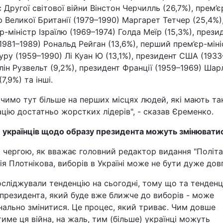
с Другої світової війни Вінстон Черчилль (26,7%), прем’є
р Великої Британії (1979–1990) Маргарет Тетчер (25,4%)
р-міністр Ізраїлю (1969–1974) Голда Меїр (15,3%), прези
981–1989) Рональд Рейган (13,6%), перший прем’єр-міні
уру (1959–1990) Лі Куан Ю (13,1%), президент США (1933
ін Рузвельт (9,2%), президент Франції (1959–1969) Шар
(7,9%) та інші.
чимо тут більше на перших місцях людей, які мають та
цію достатньо жорстких лідерів", - сказав Єременко.
 українців щодо образу президента можуть змінювати
 чергою, як вважає головний редактор видання "Політа
ія Плотнікова, виборів в Україні може не бути дуже дов
сліджували тенденцію на сьогодні, тому що та тенденці
президента, який буде вже ближче до виборів - може
ально змінитися. Це процес, який триває. Чим довше
име ця війна, на жаль, тим (більше) українці можуть