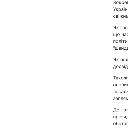
Зокре
Відео з Youtube
Україн
свіжи
Інтерв'ю
Як зас
що на
Архів
політи
"швидш
Контакти
Як поя
досвід
ПОСЛУГИ
Також 
особис
Реклама на сайті
локаль
заплям
Моніторинг
До тог
прези
обста