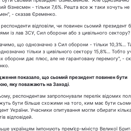
 бути сьомий президент бізнесменом. "Але однозначно
ий бізнесмен - тільки 7,6%. Решта все ж таки хочуть не
мен", - сказав Єременко.
респонденти відповіли, чи повинен сьомий президент 
ями із лав ЗСУ, Сил оборони або з цивільного сектору?
бачимо, що однозначно з Сил оборони - тільки 10,3%... Т
днозначно тільки з цивільного сектору 15,8%... Тобто у
х оборони дає плюс, але не гарантовану перемогу", - с
нко.
дження показало, що сьомий президент повинен бути
ою, яку поважають на Заході
.
ому, респондентам запропонували перелік відомих полі
ожуть бути більше схожими на того, ким має бути сьом
ент України. Учасники опитування могли обирати кільк
тів відповідей.
ьше українцям імпонують прем’єр-міністр Великої Брита