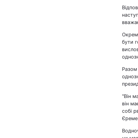
Відпов
наступ
вважаю
Окрем
бути г
висло
одноз
Разом
однозн
презид
"Він м
він ма
собі р
Єреме
Водноч