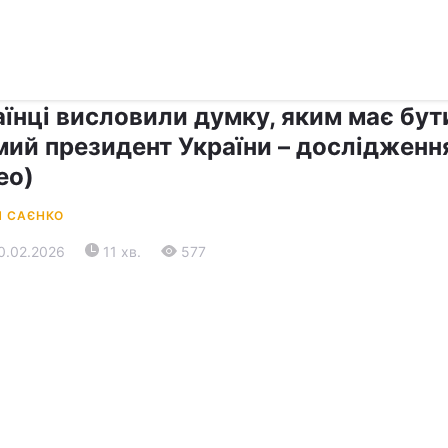
›
›
Прес-центр
Останні події
аїнці висловили думку, яким має бут
мий президент України – дослідженн
ео)
Й САЄНКО
20.02.2026
11 хв.
577