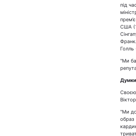
під ча
мініст
прем’є
США (1
Сінгап
Франкл
Голль 
"Ми ба
репута
Думки
Своєю
Віктор
"Ми до
образ 
кардин
триват