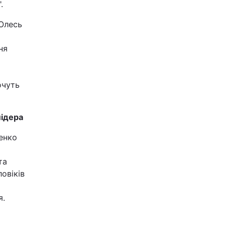
.
 Олесь
ня
очуть
лідера
менко
та
овіків
я.