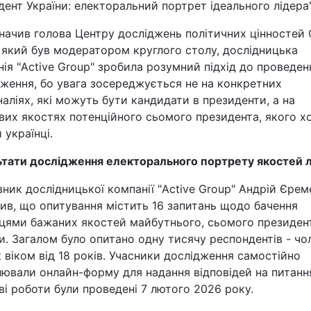
ент України: електоральний портрет ідеального лідера"
начив голова Центру досліджень політичних цінностей
Львів
 який був модератором круглого столу, дослідницька
Харків
ія "Active Group" зробила розумний підхід до проведен
ження, бо увага зосереджується не на конкретних
аліях, які можуть бути кандидати в президенти, а на
вих якостях потенційного сьомого президента, якого х
 українці.
Наука
ьтати дослідження електорального портрету якостей 
Лайт
ник дослідницької компанії "Active Group" Андрій Єре
ив, що опитування містить 16 запитань щодо бачення
Інциденти
нцями бажаних якостей майбутнього, сьомого президен
и. Загалом було опитано одну тисячу респондентів - чол
к віком від 18 років. Учасники дослідження самостійно
Туризм
ювали онлайн-форму для надання відповідей на питанн
і роботи були проведені 7 лютого 2026 року.
Погода