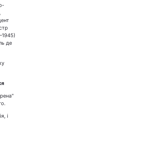
р-
,
дент
стр
–1945)
ль де
ку
ся
рена"
го.
я, і