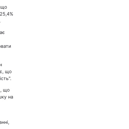
 що
 25,4%
.
ає
ювати
н
є, що
сть".
, що
шку на
нні,