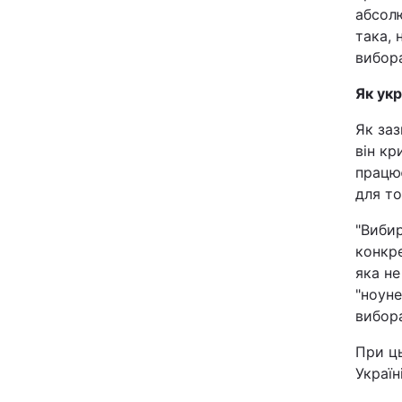
абсол
така, 
вибора
Як укр
Як заз
він кр
працю
для то
"Вибир
конкре
яка не
"ноуне
вибора
При ць
Україн