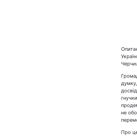
Опитан
Україн
Головна
Черчил
Громад
Україна
думку
досвід
Економіка
гнучки
проде
Екологія
не об
перемо
Про це
РЕГІОНИ