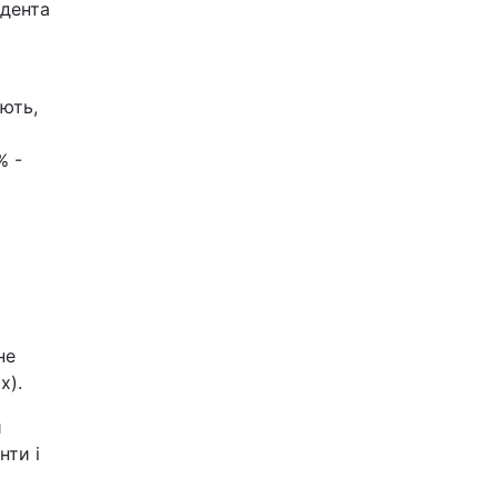
идента
ють,
% -
не
х).
й
нти і