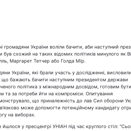
і громадяни України воліли бачити, аби наступний пре
и був схожий на таких відомих політиків минулого як В
ль, Маргарет Тетчер або Голда Мїр.
Війна
яни України, які брали участь у дослідженні, висловил
Політика
, що бажають бачити наступним президентом держави
ченого політика з міжнародним досвідом, готовим бут
Світ
м та за потреби йти на компроміси. Опитування
монструвало, що приналежність до лав Сил оборони Ук
ов’язково може допомогти потенційному кандидату отр
гу на виборах.
 йшлося у пресцентрі УНІАН під час круглого стіл: "Сь