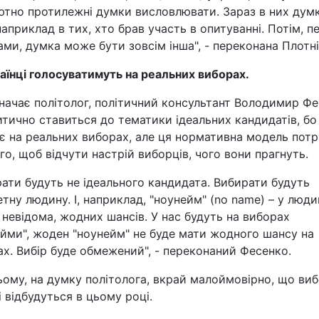
ютно протилежні думки висловлювати. Зараз в них дум
наприклад в тих, хто брав участь в опитуванні. Потім, п
ми, думка може бути зовсім інша", - переконана Плотні
аїнці голосуватимуть на реальних виборах.
начає політолог, політичний консультант Володимир Фе
итично ставиться до тематики ідеальних кандидатів, бо
є на реальних виборах, але ця нормативна модель потр
го, щоб відчути настрій виборців, чого вони прагнуть.
ати будуть не ідеального кандидата. Вибирати будуть
тну людину. І, наприклад, "ноунейм" (no name) – у люди
 невідома, жодних шансів. У нас будуть на виборах
йми", жоден "ноунейм" не буде мати жодного шансу на
х. Вибір буде обмежений", - переконаний Фесенко.
ому, на думку політолога, вкрай малоймовірно, що виб
і відбудуться в цьому році.