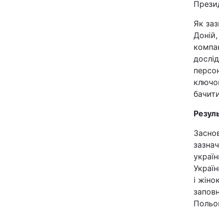
Презид
Як заз
Київ
Доній,
Дніпро
компан
дослід
Одеса
персон
ключо
бачити
Спорт
Резул
Техно і зв'язок
Заснов
зазнач
Зброя
украї
Україн
Здоров'я
і жіно
заповн
Польов
Цікавинки