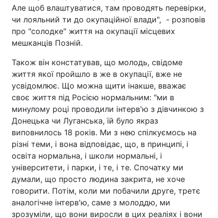
Але щоб влаштуватися, там проводять перевірки,
чи лояльний ти до окупаційної влади", - розповів
про "солодке" життя на окупації місцевих
мешканців Позній.
Також він констатував, що молодь, свідоме
життя якої пройшло в же в окупації, вже не
усвідомлює. Що можна щити інакше, вважає
своє життя під Росією нормальним: "ми в
минулому році проводили інтерв'ю з дівчинкою з
Донецька чи Луганська, їй було якраз
виповнилось 18 років. Ми з нею спілкуємось на
різні теми, і вона відповідає, що, в принципі, і
освіта нормальна, і школи нормальні, і
університети, і парки, і те, і те. Спочатку ми
думали, що просто людина закрита, не хоче
говорити. Потім, коли ми побачили друге, третє
аналогічне інтерв'ю, саме з молоддю, ми
зрозуміли, що вони виросли в цих реаліях і вони