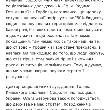
соціологічних досліджень КНЕУ ім. Вадима
Гетьмана Юлія Горбова, наголосила, що щороку
ситуація на окупації погіршується: "60% бюджету
людина на окупованих територіях має віддати на
базові речі, без яких просто неможливо існувати
в цьому житті, в цій реальності. Там немає
покращення, там немає якоїсь такої надії на те,
що от зовсім трошечки і все стане прекрасно, а
навпаки ми приходимо до того, що люди кажуть,
що стає гірше, стає значно гірше і з кожним
роком ця ситуація не змінюється. Тому я думаю,
що ми маємо напрацьовувати стратегії
реагування".
Доктор соціологічних наук, доцент, Голова
Київського відділення Соціологічної асоціації
України Ольга Безрукова також погоджується,
що держава не має стратегії поводження з
громадянами України на окупації: Пан Олександр