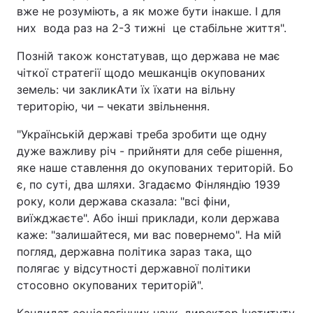
вже не розуміють, а як може бути інакше. І для
них вода раз на 2-3 тижні це стабільне життя".
Позній також констатував, що держава не має
чіткої стратегії щодо мешканців окупованих
земель: чи закликАти їх їхати на вільну
територію, чи – чекати звільнення.
"Українській державі треба зробити ще одну
дуже важливу річ - прийняти для себе рішення,
яке наше ставлення до окупованих територій. Бо
є, по суті, два шляхи. Згадаємо Фінляндію 1939
року, коли держава сказала: "всі фіни,
виїжджаєте". Або інші приклади, коли держава
каже: "залишайтеся, ми вас повернемо". На мій
погляд, державна політика зараз така, що
полягає у відсутності державної політики
стосовно окупованих територій".
Кандидат соціологічних наук, директор Інституту