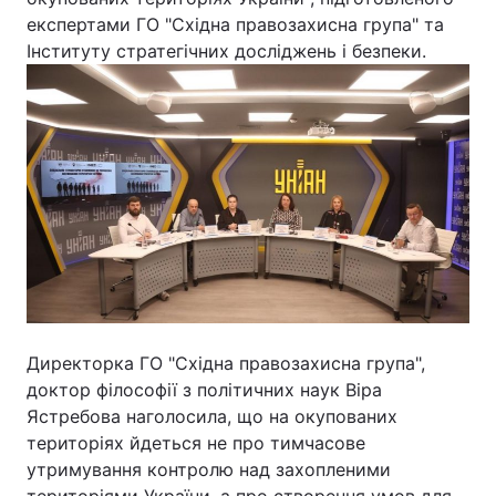
експертами ГО "Східна правозахисна група" та
Інституту стратегічних досліджень і безпеки.
Київ
Львів
Дніпро
Харків
Одеса
Спорт
Наука
Техно і зв'язок
Лайт
Зброя
Інциденти
Директорка ГО "Східна правозахисна група",
доктор філософії з політичних наук Віра
Здоров'я
Туризм
Ястребова наголосила, що на окупованих
територіях йдеться не про тимчасове
Цікавинки
Погода
утримування контролю над захопленими
територіями України, а про створення умов для