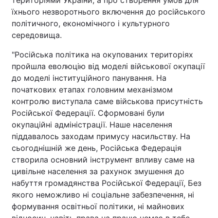
їхнього незворотнього включення до російського
Відео з Youtube
Статті
політичного, економічного і культурного
середовища.
Інтерв'ю
Думки
"Російська політика на окупованих територіях
Архів
Вакансії
пройшла еволюцію від моделі військової окупації
до моделі інституційного панування. На
Контакти
початкових етапах головним механізмом
контролю виступала саме військова присутність
Російської Федерації. Сформовані були
ПОСЛУГИ
окупаційні адміністрації. Наше населення
піддавалось заходам примусу насильству. На
сьогоднішній же день, Російська Федерація
Реклама на сайті
Фотобанк
створила основний інструмент впливу саме на
цивільне населення за рахунок змушення до
Моніторинг
Пресцентр
набуття громадянства Російської Федерації, Без
якого неможливо ні соціальне забезпечення, ні
формування освітньої політики, ні майнових
відносин, навіть права на працю немає в тебе,