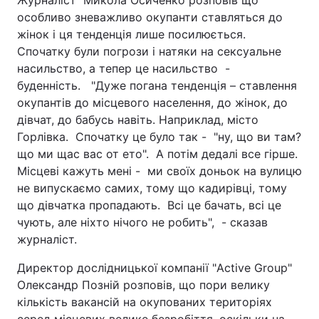
особливо зневажливо окупанти ставляться до
жінок і ця тенденція лише посилюється.
Спочатку були погрози і натяки на сексуальне
насильство, а тепер це насильство -
буденність. "Дуже погана тенденція – ставлення
окупантів до місцевого населення, до жінок, до
дівчат, до бабусь навіть. Наприклад, місто
Горлівка. Спочатку це було так - "ну, що ви там?
що ми щас вас от ето". А потім дедалі все гірше.
Місцеві кажуть мені - ми своїх доньок на вулицю
не випускаємо самих, тому що кадирівці, тому
що дівчатка пропадають. Всі це бачать, всі це
чують, але ніхто нічого не робить", - сказав
журналіст.
Директор дослідницької компанії "Active Group"
Олександр Позній розповів, що пори велику
кількість вакансій на окупованих територіях
серед місцевих велике безробіття, оскільки на