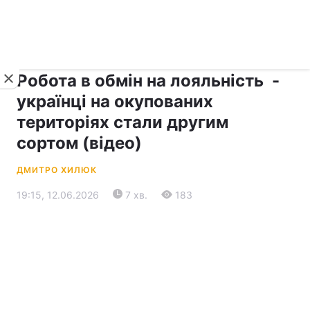
›
›
рус ›
Новини
Прес-центр
Останні події
Робота в обмін на лояльність -
українці на окупованих
територіях стали другим
сортом (відео)
ДМИТРО ХИЛЮК
19:15, 12.06.2026
7 хв.
183