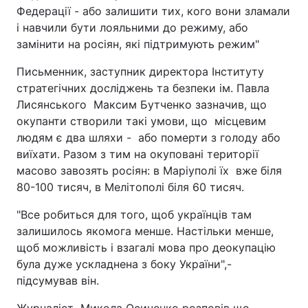
Федерації - або залишити тих, кого вони зламали
і навчили бути лояльними до режиму, або
замінити на росіян, які підтримують режим"
Письменник, заступник директора Інституту
стратегічних досліджень та безпеки ім. Павла
Лисянського Максим Бутченко зазначив, що
окупанти створили такі умови, що місцевим
людям є два шляхи - або померти з голоду або
виїхати. Разом з тим на окуповані території
масово завозять росіян: в Маріуполі їх вже біля
80-100 тисяч, в Мелітополі біля 60 тисяч.
"Все робиться для того, щоб українців там
залишилось якомога менше. Настільки менше,
щоб можливість і взагалі мова про деокупацію
була дуже ускладнена з боку України",-
підсумував він.
Журналіст Микола Осиченко розповів що