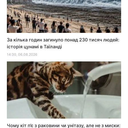
За кілька годин загинуло понад 230 тисяч людей:
історія цунамі в Таїланді
14:30, 06.08.2026
Чому кіт п’є з раковини чи унітазу, але не з миски: