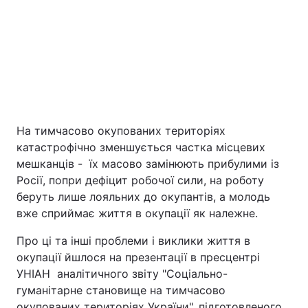
На тимчасово окупованих територіях
Головна
Війна
катастрофічно зменшується частка місцевих
мешканців - їх масово замінюють прибулими із
Україна
Політика
Росії, попри дефіцит робочої сили, на роботу
беруть лише лояльних до окупантів, а молодь
вже сприймає життя в окупації як належне.
Економіка
Світ
Про ці та інші проблеми і виклики життя в
Екологія
окупації йшлося на презентації в пресцентрі
УНІАН аналітичного звіту "Соціально-
гуманітарне становище на тимчасово
РЕГІОНИ
окупованих територіях України", підготовленого