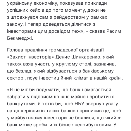
українську економіку, показував приклади
успішних кейсів до того моменту, доки не
зіштовхнувся сам з рейдерством у рамках
закону. І тепер доведеться ділитися з
інвесторами цим досвідом теж», - сказав Расим
Бекмезджі.
Голова правління громадської організації
«Захист інвесторів» Денис Шинкаренко, який
також взяв участь у круглому столі, зазначив,
що безлад, який відбувається в банківському
секторі, псує інвестиційний клімат в нашій країні.
«Я не міг би подумати, що банк намагається
забрати у підприємців їхнє майно і зробити їх
банкрутами. Я хотів би, щоб НБУ звернув увагу
на дії керівників таких банків і припинив це, щоб
у майбутньому інвестори не боялися, що якийсь
банк може зробити їх бізнес неприбутковим. У