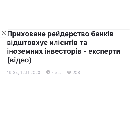
›
›
Новини
Прес-центр
Останні події
Приховане рейдерство банків
відштовхує клієнтів та
іноземних інвесторів - експерти
(відео)
19:35, 12.11.2020
4 хв.
208