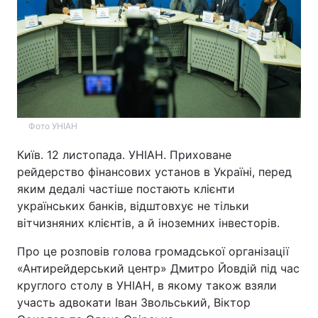
Київ
Львів
Дніпро
Харків
Одеса
Фото УНІАН
Спорт
Наука
Київ. 12 листопада. УНІАН. Приховане
рейдерство фінансових установ в Україні, перед
Техно і зв'язок
Лайт
яким дедалі частіше постають клієнти
українських банків, відштовхує не тільки
вітчизняних клієнтів, а й іноземних інвесторів.
Зброя
Інциденти
Про це розповів голова громадської організації
Здоров'я
Туризм
«Антирейдерський центр» Дмитро Йовдій під час
круглого столу в УНІАН, в якому також взяли
Цікавинки
Погода
участь адвокати Іван Звольський, Віктор