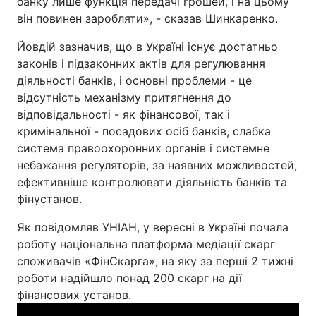
банку лише функція передачі грошей, і на цьому
він повинен заробляти», - сказав Шинкаренко.
Йовдій зазначив, що в Україні існує достатньо
законів і підзаконних актів для регулювання
діяльності банків, і основні проблеми - це
відсутність механізму притягнення до
відповідальності - як фінансової, так і
кримінальної - посадових осіб банків, слабка
система правоохоронних органів і системне
небажання регуляторів, за наявних можливостей,
ефективніше контролювати діяльність банків та
фінустанов.
Як повідомляв УНІАН, у вересні в Україні почала
роботу національна платформа медіації скарг
споживачів «ФінСкарга», на яку за перші 2 тижні
роботи надійшло понад 200 скарг на дії
фінансових установ.