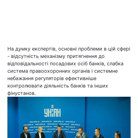
На думку експертів, основні проблеми в цій сфері
- відсутність механізму притягнення до
відповідальності посадових осіб банків, слабка
Головна
Війна
система правоохоронних органів і системне
небажання регуляторів ефективніше
Україна
Політика
контролювати діяльність банків та інших
фінустанов.
Економіка
Світ
Екологія
РЕГІОНИ