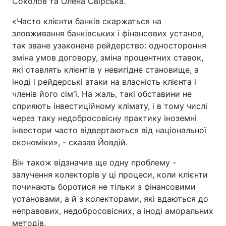
Соколов та Олена Свірська.
Відео з Youtube
Статті
«Часто клієнти банків скаржаться на
зловживання банківських і фінансових установ,
Інтерв'ю
Думки
так зване узаконене рейдерство: одностороння
зміна умов договору, зміна процентних ставок,
Архів
Вакансії
які ставлять клієнтів у невигідне становище, а
іноді і рейдерські атаки на власність клієнта і
Контакти
членів його сім'ї. На жаль, такі обставини не
сприяють інвестиційному клімату, і в тому числі
через таку недобросовісну практику іноземні
ПОСЛУГИ
інвестори часто відвертаються від національної
економіки», - сказав Йовдій.
Реклама на сайті
Фотобанк
Він також відзначив ще одну проблему -
залучення колекторів у ці процеси, коли клієнти
Моніторинг
Пресцентр
починають боротися не тільки з фінансовими
установами, а й з колекторами, які вдаються до
неправових, недобросовісних, а іноді аморальних
методів.