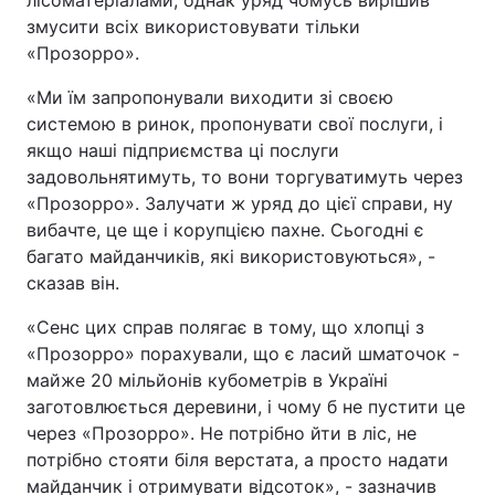
лісоматеріалами, однак уряд чомусь вирішив
змусити всіх використовувати тільки
«Прозорро».
«Ми їм запропонували виходити зі своєю
системою в ринок, пропонувати свої послуги, і
якщо наші підприємства ці послуги
задовольнятимуть, то вони торгуватимуть через
«Прозорро». Залучати ж уряд до цієї справи, ну
вибачте, це ще і корупцією пахне. Сьогодні є
багато майданчиків, які використовуються», -
сказав він.
«Сенс цих справ полягає в тому, що хлопці з
«Прозорро» порахували, що є ласий шматочок -
майже 20 мільйонів кубометрів в Україні
заготовлюється деревини, і чому б не пустити це
через «Прозорро». Не потрібно йти в ліс, не
потрібно стояти біля верстата, а просто надати
майданчик і отримувати відсоток», - зазначив