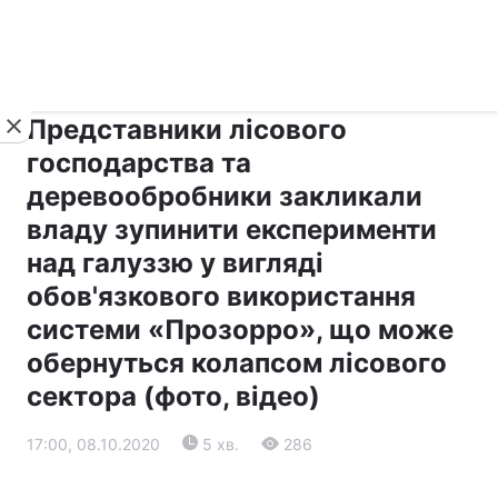
›
›
Новини
Прес-центр
Останні події
Представники лісового
господарства та
деревообробники закликали
владу зупинити експерименти
над галуззю у вигляді
обов'язкового використання
системи «Прозорро», що може
обернуться колапсом лісового
сектора (фото, відео)
17:00, 08.10.2020
5 хв.
286