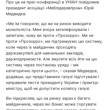
Про це на прес-конференції в УНІАН повідомив
Відео з Youtube
Статті
президент асоціації «Меблідеревпром» Юрій
Медведєв.
Інтерв'ю
Думки
«Ми їм говорили, що ви на ринок виводите
монополіста. Мені вчора зателефонували і
Архів
Вакансії
запитали, чому ви проти «Прозорро». Ми не
проти «Прозорро», ми підтримуємо цю систему,
Контакти
коли через їх майданчик проходять
держзакупівлі для навчальних закладів,
держпідприємств. Але змусити всіх йти на цю
ПОСЛУГИ
систему через постанову уряду - ми
категорично проти цього», - сказав Медведєв,
додавши, що представники галузі підготували і
Реклама на сайті
Фотобанк
направили листи президенту України і прем'єр-
Моніторинг
Пресцентр
міністру, щоб не допустити колапсу галузі.
Він підкреслив, що на ринку зараз є багато
майданчиків, через які бізнес може торгувати