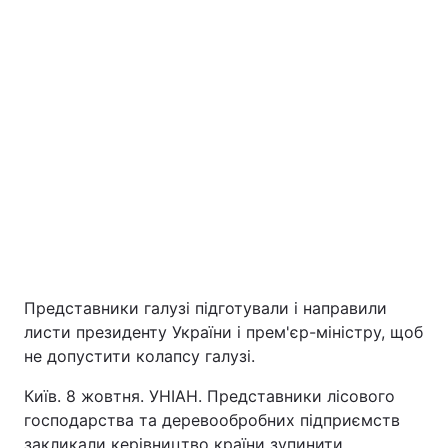
Головна
Війна
Україна
Політика
Представники галузі підготували і направили
Економіка
Світ
листи президенту України і прем'єр-міністру, щоб
не допустити колапсу галузі.
Екологія
Київ. 8 жовтня. УНІАН. Представники лісового
господарства та деревообробних підприємств
РЕГІОНИ
закликали керівництво країни зупинити