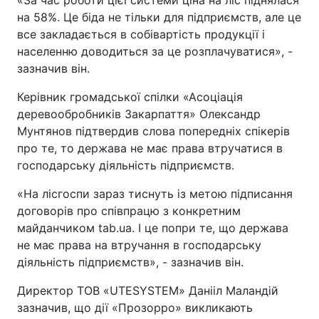
«За час роботи цієї системи ціна на ліс піднялася
на 58%. Це біда не тільки для підприємств, але це
все закладається в собівартість продукції і
населенню доводиться за це розплачуватися», -
зазначив він.
Керівник громадської спілки «Асоціація
деревообробників Закарпаття» Олександр
Мунтянов підтвердив слова попередніх спікерів
про те, то держава не має права втручатися в
господарську діяльність підприємств.
«На лісгоспи зараз тиснуть із метою підписання
договорів про співпрацю з конкретним
майданчиком tab.ua. І це попри те, що держава
не має права на втручання в господарську
діяльність підприємств», - зазначив він.
Директор ТОВ «UTESYSTEM» Данііл Маландій
зазначив, що дії «Прозорро» викликають