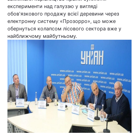
експерименти над галуззю у вигляді
обов'язкового продажу всієї деревини через
Київ
Львів
електронну систему «Прозорро», що може
обернуться колапсом лісового сектора вже у
Дніпро
Харків
найближчому майбутньому.
Одеса
Спорт
Наука
Техно і зв'язок
Лайт
Зброя
Інциденти
Здоров'я
Туризм
Цікавинки
Погода