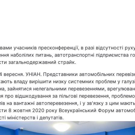
вами учасників пресконференції, в разі відсутності ру
ння наболілих питань, автотранспортні підприємства го
сти загальнодержавний страйк.
Війна
14 вересня. УНІАН. Представники автомобільних перевіз
Політика
ають владу вирішити низку системних проблем у галузі
ма, зайнятися нелегальними перевезеннями, врегулюва
Світ
я про відшкодування за пільгові перевезення, проблем
ів на вантажні автоперевезення, і у зв'язку з цим мают
сти
8 жовтня 2020 року Всеукраїнський Форум автомобі
сті міністерств і депутатів
.