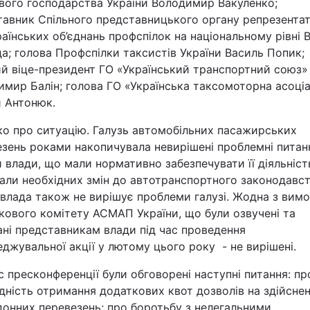
вого господарства України Володимир Вакуленко;
тавник Спільного представницького органу репрезента
аїнських об’єднань профспілок на національному рівні 
а; голова Профспілки таксистів України Василь Попик;
й віце-президент ГО «Український транспортний союз»
мир Балін; голова ГО «Українська таксомоторна асоціа
й Антонюк.
ко про ситуацію
. Галузь автомобільних пасажирських
зень роками накопичувала невирішені проблемні питанн
 влади, що мали нормативно забезпечувати її діяльність
али необхідних змін до автотранспортного законодавст
влада також не вирішує проблеми галузі. Жодна з вимо
кового комітету АСМАП України, що були озвучені та
ні представникам влади під час проведення
джувальної акції у лютому цього року - не вирішені.
с пресконференції були обговорені наступні питання:
пр
дність отримання додаткових квот дозволів на здійсне
донних перевезень; про боротьбу з нелегальними