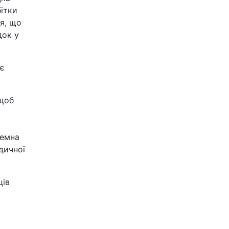
бітки
я, що
док у
ує
 щоб
земна
дичної
ців
а