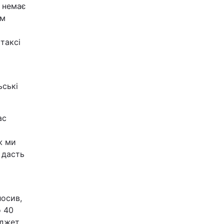
ж немає
рм
таксі
ьські
ас
ж ми
 дасть
лосив,
о 40
юджет