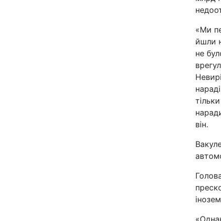
недоо
«Ми пе
йшли н
не бул
врегул
Невир
нараді
тільки
наради
він.
Вакул
автом
Голова
преско
інозем
«Однак