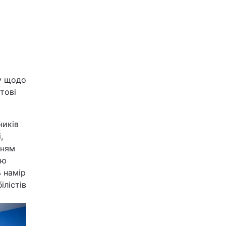
ху щодо
тові
ників
,
нням
ою
ь намір
лістів