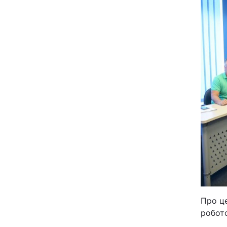
Київ
Дніпро
Одеса
Спорт
Техно і зв'язок
Зброя
Здоров'я
Про це
Цікавинки
робот