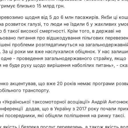
тримує близько 15 млрд грн.
ревозимо щодня від 5 до 6 млн пасажирів. Якби ці ко
а розвиток галузі, то люди не їздили б у жахливих умов
о б такої високої смертності. Крім того, в державі не
ьовано питання про відшкодування пільгових перевезень
ішені проблеми розглядатимуться на загальнодержавні
. За ці роки ми вже наслухалися обіцянок. У нас залиш
 одне - проведення загальнодержавного страйку, якщо 
 не буде руху щодо вирішення наболілих питань», - ска
енко акцентував, що вже 20 років немає програми розв
обільного транспорту.
 «Української таксомоторної асоціації» Андрій Антонюк
нференції додав, що в Україну з 2017 року почали при
ні посередники, які обіцяли поліпшення на ринку таксі.
 якість і безпека послуг перевезень, а також якість вод