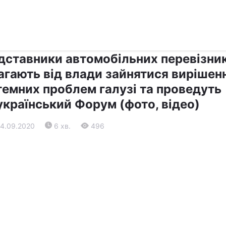
›
›
Прес-центр
Останні події
дставники автомобільних перевізник
агають від влади зайнятися вирішен
темних проблем галузі та проведуть
український Форум (фото, відео)
14.09.2020
6 хв.
496