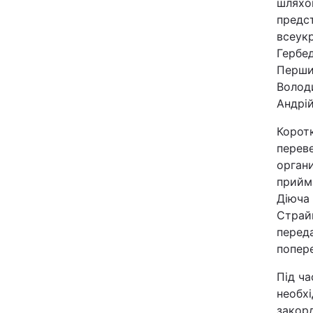
шляхо
предс
всеукр
Гербед
Перши
Володи
Андрі
Корот
переве
органи
прийм
Діюча 
Страй
переда
попере
Під ча
необхі
закор