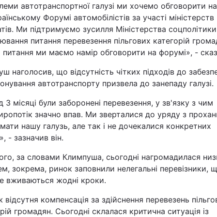
леми автотранспортної галузі ми хочемо обговорити на
Статті
аїнському Форумі автомобілістів за участі міністерств 
атів. Ми підтримуємо зусилля Міністерства соцполітик
Думки
ювання питання перевезення пільгових категорій громад
і питання ми маємо намір обговорити на форумі», - сказ
Вакансії
ш наголосив, що відсутність чітких підходів до забезп
онування автотранспорту призвела до занепаду галузі.
 3 місяці були заборонені перевезення, у зв'язку з чим
ропотік значно впав. Ми зверталися до уряду з проха
мати нашу галузь, але так і не дочекалися конкретних
», - зазначив він.
Фотобанк
ого, за словами Климпуша, сьогодні нагромадилася низ
м, зокрема, ринок заповнили нелегальні перевізники, 
Пресцентр
не вживаються жодні кроки.
 відсутня компенсація за здійснення перевезень пільго
рій громадян. Сьогодні склалася критична ситуація із