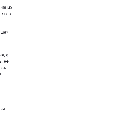
тивних
Віктор
ція»
я, а
, не
ва.
г
о
ння