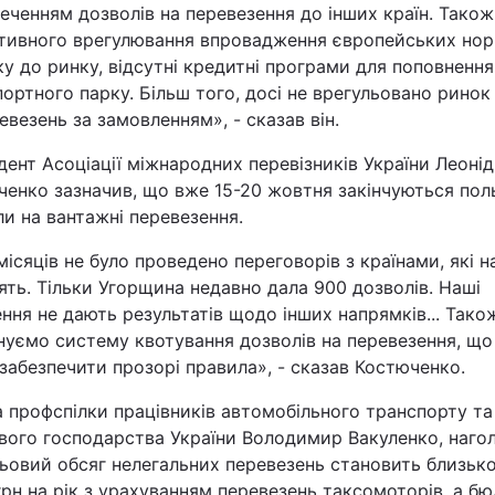
еченням дозволів на перевезення до інших країн. Тако
тивного врегулювання впровадження європейських но
у до ринку, відсутні кредитні програми для поповнення
ортного парку. Більш того, досі не врегульовано ринок 
евезень за замовленням», - сказав він.
ент Асоціації міжнародних перевізників України Леонід
енко зазначив, що вже 15-20 жовтня закінчуються пол
и на вантажні перевезення.
місяців не було проведено переговорів з країнами, які н
ять. Тільки Угорщина недавно дала 900 дозволів. Наші
ння не дають результатів щодо інших напрямків... Тако
нуємо систему квотування дозволів на перевезення, що
забезпечити прозорі правила», - сказав Костюченко.
 профспілки працівників автомобільного транспорту та
вого господарства України Володимир Вакуленко, наго
ьовий обсяг нелегальних перевезень становить близьк
рн на рік з урахуванням перевезень таксомоторів, а б