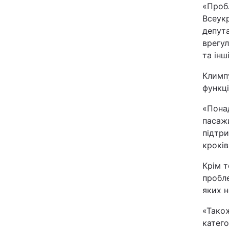
«Проб
Відео з Youtube
Всеукр
депут
Інтерв'ю
врегул
та інш
Архів
Климпу
функці
Контакти
«Понад
пасажи
ПОСЛУГИ
підтри
кроків
Реклама на сайті
Крім т
пробле
Моніторинг
яких 
«Також
катего