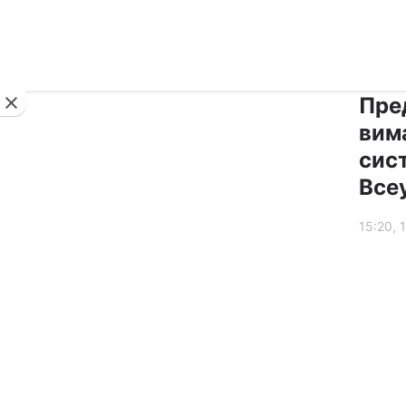
Новини
Пре
вим
сис
Все
15:20, 