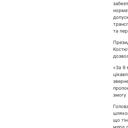
забезп
норма
допуск
трансп
та пер
Презид
Костюч
дозвол
«За 9 
цікавл
зверне
пропо
змогу 
Голова
шляхо
що тін
млрд г