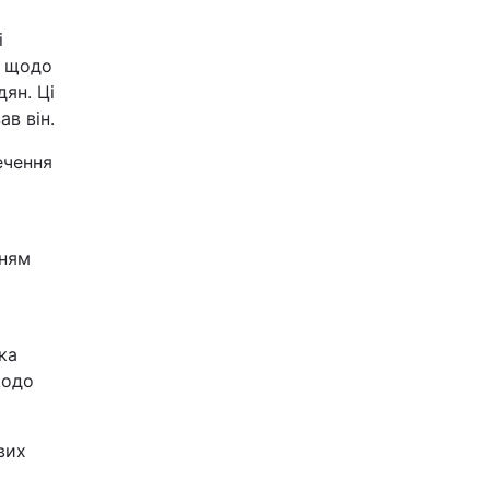
і
и щодо
ян. Ці
ав він.
ечення
нням
ка
щодо
вих