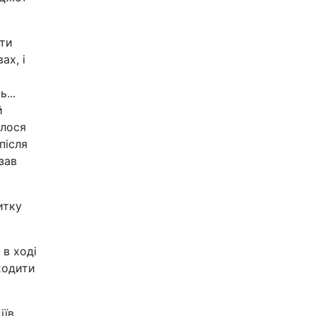
шти
ах, і
...
й
илося
після
зав
итку
 в ході
ходити
іїв