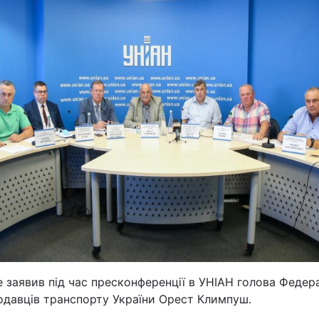
Львів
Харків
Наука
Лайт
Інциденти
Туризм
 заявив під час пресконференції в УНІАН голова Федера
одавців транспорту України Орест Климпуш.
Погода