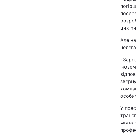
погірш
посере
розроб
цих пи
Але на
нелега
«Зараз
інозем
відпов
зверну
компа
особи»
У прес
трансп
міжнар
профес