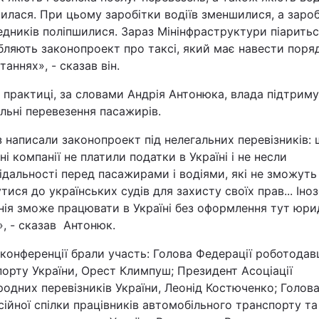
илася. При цьому заробітки водіїв зменшилися, а заро
дників поліпшилися. Зараз Мінінфраструктури піаритьс
ляють законопроект про таксі, який має навести поря
таннях», - сказав він.
 практиці, за словами Андрія Антонюка, влада підтрим
льні перевезення пасажирів.
 написали законопроект під нелегальних перевізників:
ні компанії не платили податки в Україні і не несли
ідальності перед пасажирами і водіями, які не зможуть
тися до українських судів для захисту своїх прав... Іно
нія зможе працювати в Україні без оформлення тут юри
, - сказав Антонюк.
конференції брали участь
: Голова Федерації роботодав
орту України, Орест Климпуш; Президент Асоціації
одних перевізників України, Леонід Костюченко; Голов
ійної спілки працівників автомобільного транспорту та