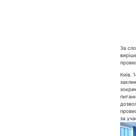
За сло
виріше
прове
Головна
Київ. 
Україна
заклик
зокре
Економіка
питанн
дозвол
Екологія
прове
за уча
РЕГІОНИ