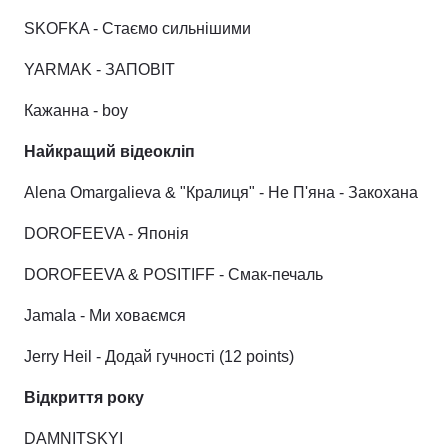
SKOFKA - Стаємо сильнішими
YARMAK - ЗАПОВІТ
Кажанна - boy
Найкращий відеокліп
Alena Omargalieva & "Кралиця" - Не П'яна - Закохана
DOROFEEVA - Японія
DOROFEEVA & POSITIFF - Смак-печаль
Jamala - Ми ховаємся
Jerry Heil - Додай гучності (12 points)
Відкриття року
DAMNITSKYI