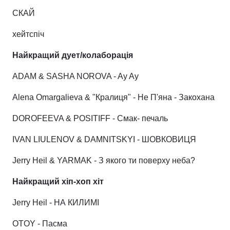
СКАЙ
хейтспіч
Найкращий дует/колаборація
ADAM & SASHA NOROVA - Ay Ay
Alena Omargalieva & "Кралиця" - Не П'яна - Закохана
DOROFEEVA & POSITIFF - Смак- печаль
IVAN LIULENOV & DAMNITSKYI - ШОВКОВИЦЯ
Jerry Heil & YARMAK - З якого ти поверху неба?
Найкращий хіп-хоп хіт
Jerry Heil - НА КИЛИМІ
OTOY - Пасма