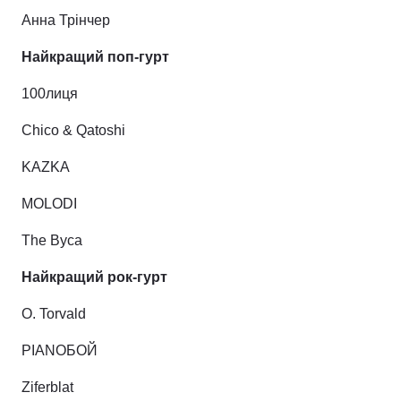
Анна Трінчер
Найкращий поп-гурт
100лиця
Chico & Qatoshi
KAZKA
MOLODI
The Byca
Найкращий рок-гурт
O. Torvald
РІАNОБОЙ
Ziferblat