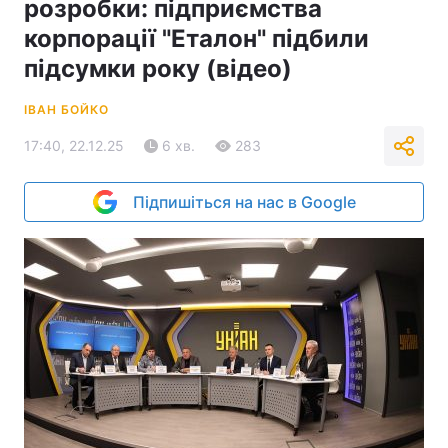
розробки: підприємства
корпорації "Еталон" підбили
підсумки року (відео)
ІВАН БОЙКО
17:40, 22.12.25
6 хв.
283
Підпишіться на нас в Google