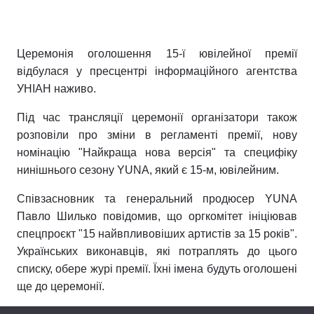
Церемонія оголошення 15-ї ювілейної премії
Головна
Війна
відбулася у пресцентрі інформаційного агентства
УНІАН наживо.
Україна
Політика
Під час трансляції церемонії організатори також
Економіка
Світ
розповіли про зміни в регламенті премії, нову
номінацію "Найкраща нова версія" та специфіку
Спорт
Наука
нинішнього сезону YUNA, який є 15-м, ювілейним.
Техно і зв'язок
Лайт
Співзасновник та генеральний продюсер YUNA
Зброя
Інциденти
Павло Шилько повідомив, що оргкомітет ініціював
спецпроєкт "15 найвпливовіших артистів за 15 років".
Здоров'я
Туризм
Українських виконавців, які потраплять до цього
списку, обере журі премії. Їхні імена будуть оголошені
Цікавинки
Погода
ще до церемонії.
Екологія
Регіони