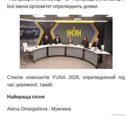
Їхні імена оргкомітет оприлюднить днями.
Список номінантів YUNA 2026, оприлюднений під
час церемонії, такий:
Найкраща пісня
Alena Omargalieva - Мужчина
Реклама