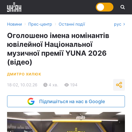
›
›
Новини
Прес-центр
Останні події
рус
Оголошено імена номінантів
ювілейної Національної
музичної премії YUNA 2026
(відео)
ДМИТРО ХИЛЮК
18:02, 10.02.26
4 хв.
194
Підпишіться на нас в Google