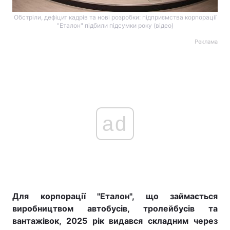
Обстріли, дефіцит кадрів та нові розробки: підприємства корпорації
"Еталон" підбили підсумки року (відео)
Реклама
ad
Для корпорації "Еталон",
що займається
виробництвом автобусів, тролейбусів та
вантажівок
,
2025 рік видався складним через