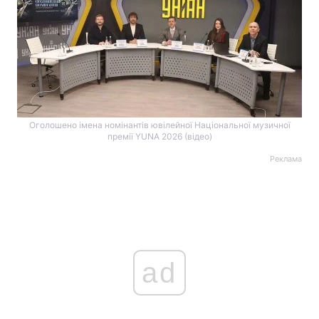
Оголошено імена номінантів ювілейної Національної музичної
премії YUNA 2026 (відео)
Реклама
ad