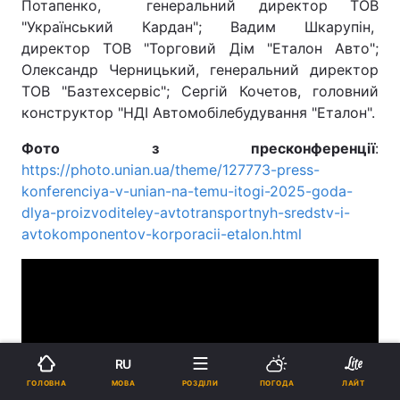
Потапенко, генеральний директор ТОВ
"Український Кардан"; Вадим Шкарупін,
директор ТОВ "Торговий Дім "Еталон Авто";
Олександр Черницький, генеральний директор
ТОВ "Базтехсервіс"; Сергій Кочетов, головний
конструктор "НДІ Автомобілебудування "Еталон".
Фото з пресконференції
:
https://photo.unian.ua/theme/127773-press-
konferenciya-v-unian-na-temu-itogi-2025-goda-
dlya-proizvoditeley-avtotransportnyh-sredstv-i-
avtokomponentov-korporacii-etalon.html
RU
МОВА
ГОЛОВНА
РОЗДІЛИ
ПОГОДА
ЛАЙТ