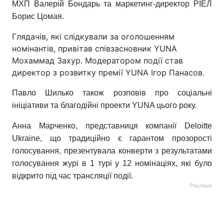
МХП Валерій Бондарь та маркетинг-директор РІЕЛ
Борис Цомая.
Тема оформлення
Глядачів, які слідкували за оголошенням
номінантів, привітав співзасновник YUNA
Мохаммад Захур. Модератором події став
директор з розвитку премії YUNA Ігор Панасов.
Павло Шилько також розповів про соціальні
ініціативи та благодійні проекти YUNA цього року.
Анна Марченко, представниця компанії Deloitte
Ukraine, що традиційно є гарантом прозорості
голосування, презентувала конверти з результатами
голосування журі в 1 турі у 12 номінаціях, які було
відкрито під час трансляції події.
Реклама