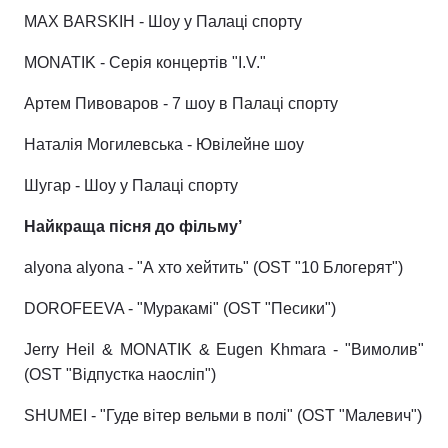
MAX BARSKIH - Шоу у Палаці спорту
MONATIK - Серія концертів "I.V."
Артем Пивоваров - 7 шоу в Палаці спорту
Наталія Могилевська - Ювілейне шоу
Шугар - Шоу у Палаці спорту
Найкраща пісня до фільму’
alyona alyona - "А хто хейтить" (OST "10 Блогерят")
DOROFEEVA - "Муракамі" (OST "Песики")
Jerry Heil & MONATIK & Eugen Khmara - "Вимолив"
(OST "Відпустка наосліп")
SHUMEI - "Гуде вітер вельми в полі" (OST "Малевич")