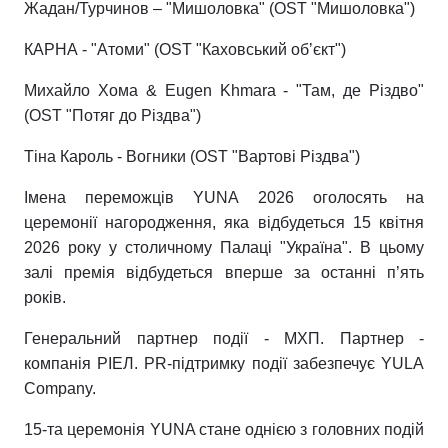
Жадан/Турчинов – "Мишоловка" (OST "Мишоловка")
КАРНА - "Атоми" (OST "Каховський обʼєкт")
Михайло Хома & Eugen Khmara - "Там, де Різдво"
(OST "Потяг до Різдва")
Тіна Кароль - Вогники (OST "Вартові Різдва")
Імена переможців YUNA 2026 оголосять на
церемонії нагородження, яка відбудеться 15 квітня
2026 року у столичному Палаці "Україна". В цьому
залі премія відбудеться вперше за останні п’ять
років.
Генеральний партнер події - МХП. Партнер -
компанія РІЕЛ. PR-підтримку події забезпечує YULA
Company.
15-та церемонія YUNA стане однією з головних подій