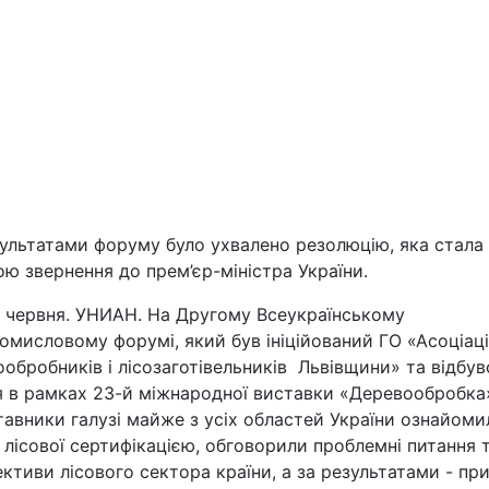
Війна
зультатами форуму було ухвалено резолюцію, яка стала
ю звернення до прем’єр-міністра України.
Політика
3 червня. УНИАН. На Другому Всеукраїнському
омисловому форумі, який був ініційований ГО «Асоціац
Світ
обробників і лісозаготівельників Львівщини» та відбув
я в рамках 23-й міжнародної виставки «Деревообробка
авники галузі майже з усіх областей України ознайоми
лісової сертифікацією, обговорили проблемні питання 
ктиви лісового сектора країни, а за результатами - пр