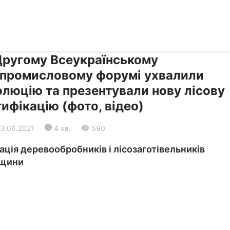
›
›
Прес-центр
Останні події
Другому Всеукраїнському
опромисловому форумі ухвалили
олюцію та презентували нову лісову
ифікацію (фото, відео)
03.06.2021
4 хв.
590
ація деревообробників і лісозаготівельників
вщини