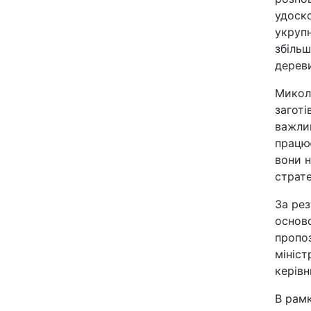
удоско
укруп
збільш
дерев
Микол
заготі
важли
працю
вони 
страте
За ре
основ
пропоз
мініст
керівн
В рамк