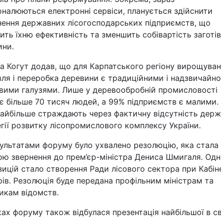
налюються електронні сервіси, планується здійснити
нення державних лісогосподарських підприємств, що
ить їхню ефективність та зменшить собівартість заготів
ини.
а Когут додав, що для Карпатського регіону вирощуван
вля і переробка деревини є традиційними і надзвичайно
вими галузями. Лише у деревообробній промисловості
є більше 70 тисяч людей, а 99% підприємств є малими.
найбільше страждають через фактичну відсутність держ
гії розвитку лісопромислового комплексу України.
зультатами форуму було ухвалено резолюцію, яка стала
ою звернення до прем’єр-міністра Дениса Шмигаля. Одн
ицій стало створення Ради лісового сектора при Кабін
рів. Резолюція буде передана профільним міністрам та
икам відомств.
ах форуму також відбулася презентація найбільшої в св