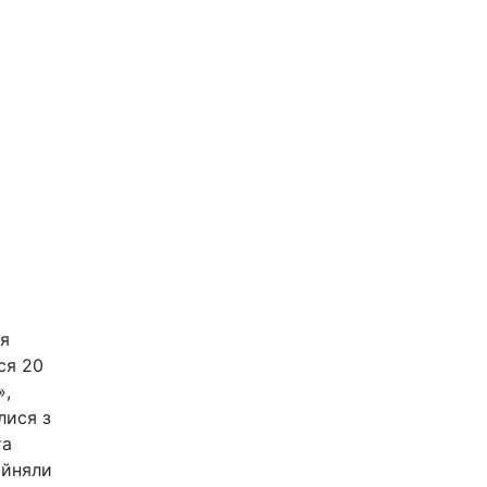
ія
ся 20
»,
лися з
та
ийняли