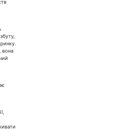
ств
ь
збуту,
 ринку.
, вона
вчий
ає
ї,
живати