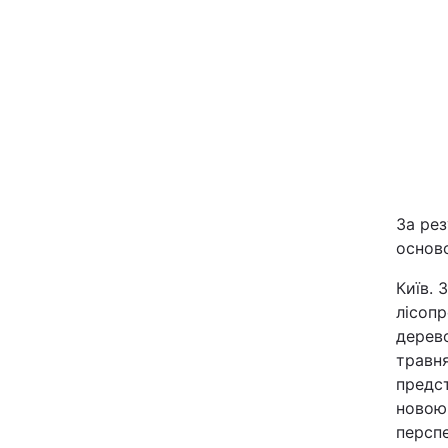
Головна
За ре
осново
Україна
Київ. 
Економіка
лісопр
дерево
травн
Екологія
предст
новою 
перспе
РЕГІОНИ