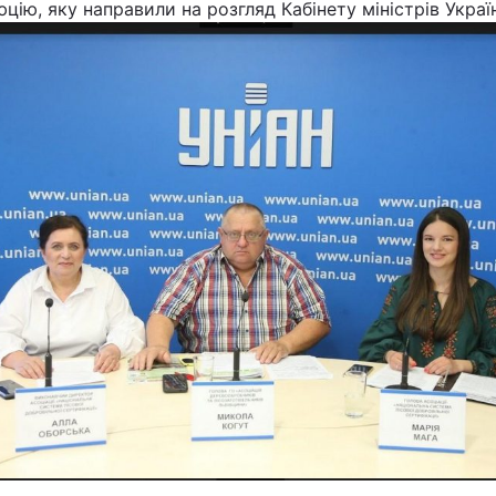
цію, яку направили на розгляд Кабінету міністрів Украї
Львів
Харків
Наука
Лайт
Інциденти
Туризм
Погода