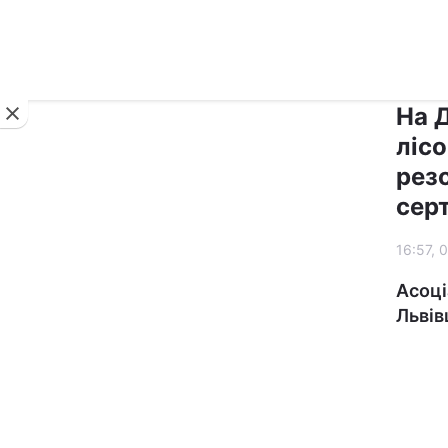
Новини
На 
ліс
рез
серт
16:57, 
Асоці
Льві