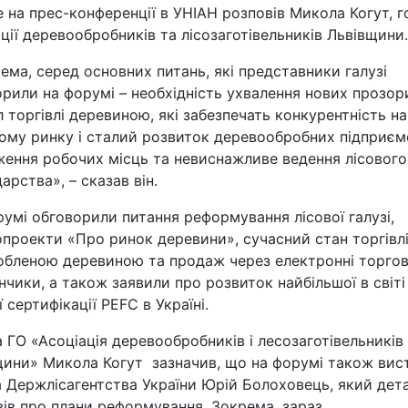
 на прес-конференції в УНІАН розповів Микола Когут, г
Статті
ції деревообробників та лісозаготівельників Львівщини.
Думки
ма, серед основних питань, які представники галузі
рили на форумі – необхідність ухвалення нових прозор
 торгівлі деревиною, які забезпечать конкурентність на
Вакансії
вому ринку і сталий розвиток деревообробних підприєм
ження робочих місць та невиснажливе ведення лісового
арства», – сказав він.
умі обговорили питання реформування лісової галузі,
проекти «Про ринок деревини», сучасний стан торгівл
обленою деревиною та продаж через електронні торгов
чики, а також заявили про розвиток найбільшої в світі
Фотобанк
ї сертифікації PEFC в Україні.
Пресцентр
 ГО «Асоціація деревообробників і лесозаготівельників
щини» Микола Когут зазначив, що на форумі також вис
а Держлісагентства України Юрій Болоховець, який дет
ів про плани реформування. Зокрема, зараз