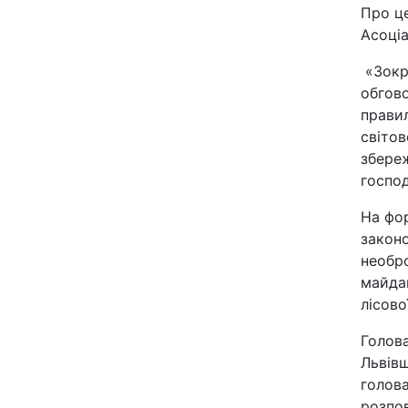
Про це
Відео з Youtube
Асоціа
Інтерв'ю
«Зокре
обгово
правил
Архів
світо
збере
Контакти
господ
На фор
ПОСЛУГИ
законо
необр
майдан
Реклама на сайті
лісово
Моніторинг
Голова
Львів
голов
розпов