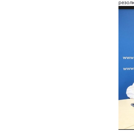
резолю
Київ
Дніпро
Одеса
Спорт
Техно і зв'язок
Зброя
Здоров'я
Цікавинки