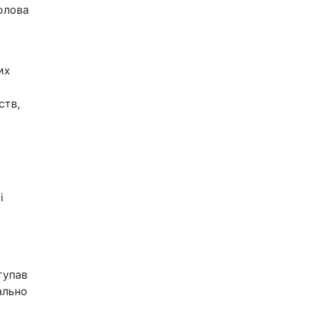
олова
их
ств,
і
і
тупав
ально