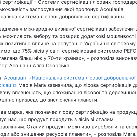
ї сертифікації – Системи сертифікації лісових господар
можливість застосування якої пропонує Асоціація
нальна система лісової добровільної сертифікації».
вадження міжнародно визнаної сертифікації забезпечит
у можливість вибору та розкриє додаткові можливості 
ж позитивно вплине на репутацію України на світовому
имо, що 75% лісів у світі сертифіковані системою PEFC
авлена більш ніж у 70-ти країнах», – розповіла викона
ор Асоціації Алла Оборська.
ва
Асоціації «Національна система лісової добровільної
ікації»
Марія Мага зазначила, що лісова сертифікація д
ачу впевненість, що споживання лісової та деревинної
ції не призведе до знеліснення планети.
ва марка, яка позначає лісову сертифікацію на продукці
ує нас, що продукт походить з лісів зі сталим
правлінням. Сталий продукт можливо виробляти та спо
оди або знищення ресурсів планети», – розповіла Мага.