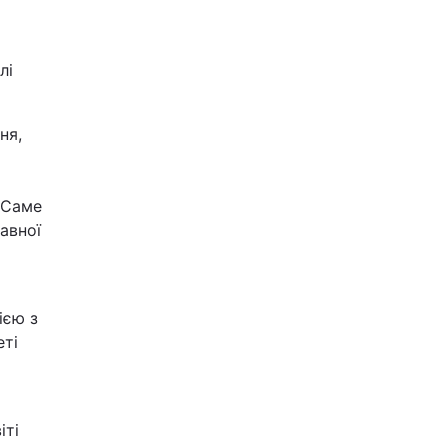
лі
ня,
 Саме
авної
ією з
еті
іті