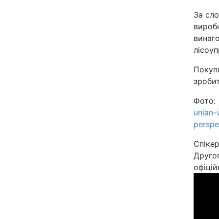
За сло
виробн
винаго
лісоуп
Покупц
зробит
Фото:
unian-
perspe
Спікер
Друго
офіцій