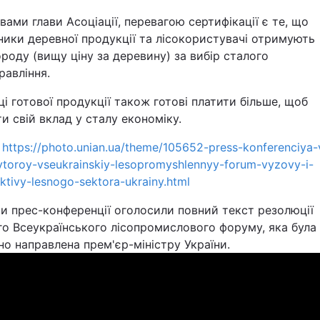
вами глави Асоціації, перевагою сертифікації є те, що
ики деревної продукції та лісокористувачі отримують
роду (вищу ціну за деревину) за вибір сталого
равління.
і готової продукції також готові платити більше, щоб
и свій вклад у сталу економіку.
https://photo.unian.ua/theme/105652-press-konferenciya-
vtoroy-vseukrainskiy-lesopromyshlennyy-forum-vyzovy-i-
ktivy-lesnogo-sektora-ukrainy.html
и прес-конференції оголосили повний текст резолюції
го Всеукраїнського лісопромислового форуму, яка була
но направлена прем'єр-міністру України.