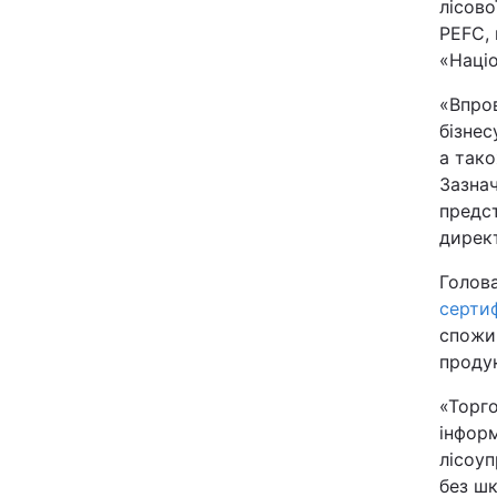
лісово
PEFC, 
«Націо
«Впро
бізнес
а тако
Зазнач
предст
директ
Голо
сертиф
спожив
продук
«Торго
інформ
лісоу
без шк