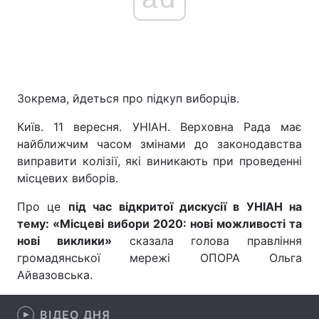
Головна
Війна
Україна
Політика
Зокрема, йдеться про підкуп виборців.
Економіка
Світ
Київ. 11 вересня. УНІАН. Верховна Рада має
найближчим часом змінами до законодавства
Спорт
Наука
виправити колізії, які виникають при проведенні
місцевих виборів.
Техно і зв'язок
Лайт
Про це
під час відкритої дискусії в УНІАН на
Зброя
Інциденти
тему: «Місцеві вибори 2020: нові можливості та
нові виклики»
сказала голова правління
Здоров'я
Туризм
громадянської мережі ОПОРА Ольга
Айвазовська.
Цікавинки
Погода
Екологія
Регіони
ВІДЕО ДНЯ