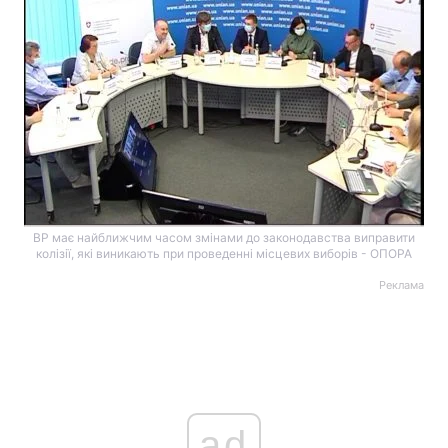
ВР має найближчим часом змінами до законодавства виправити
колізії, які виникають при проведенні місцевих виборів - ОПОРА
Реклама
ad