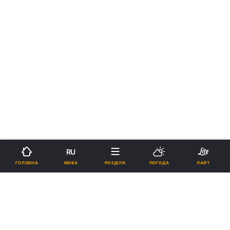
RU
МОВА
ГОЛОВНА
РОЗДІЛИ
ПОГОДА
ЛАЙТ
›
›
Новини
Прес-центр
Останні події
Гелевей: У Києві за минулу добу
мобільні бригади здійснили 713