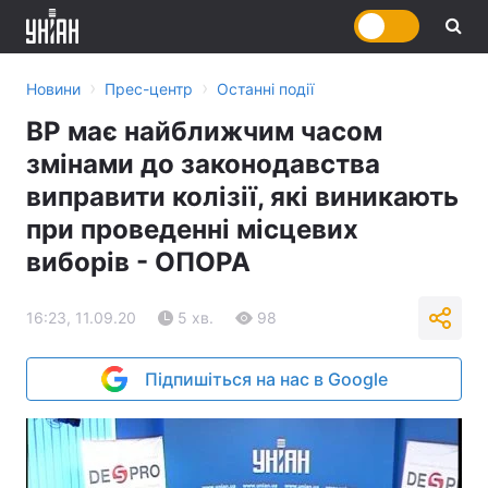
›
›
Новини
Прес-центр
Останні події
ВР має найближчим часом
змінами до законодавства
виправити колізії, які виникають
при проведенні місцевих
виборів - ОПОРА
16:23, 11.09.20
5 хв.
98
Підпишіться на нас в Google