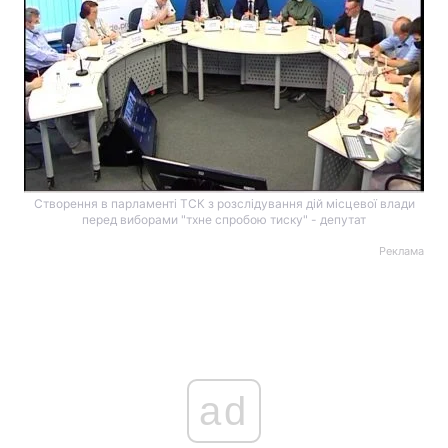
Створення в парламенті ТСК з розслідування дій місцевої влади
перед виборами "тхне спробою тиску" - депутат
Реклама
ad