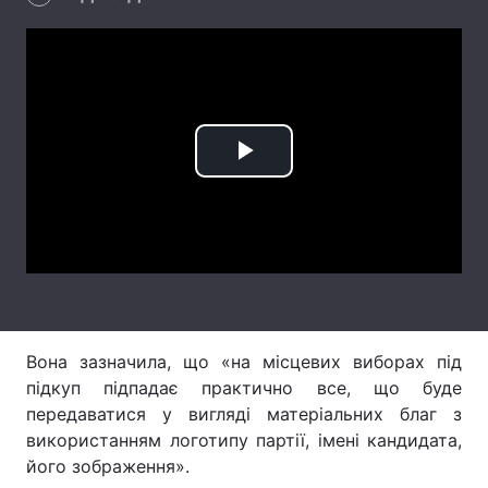
Лонгріди
Відео з Youtube
Статті
Інтерв'ю
Думки
Play
Архів
Вакансії
Video
Контакти
Послуги
Вона зазначила, що «на місцевих виборах під
підкуп підпадає практично все, що буде
передаватися у вигляді матеріальних благ з
використанням логотипу партії, імені кандидата,
його зображення».