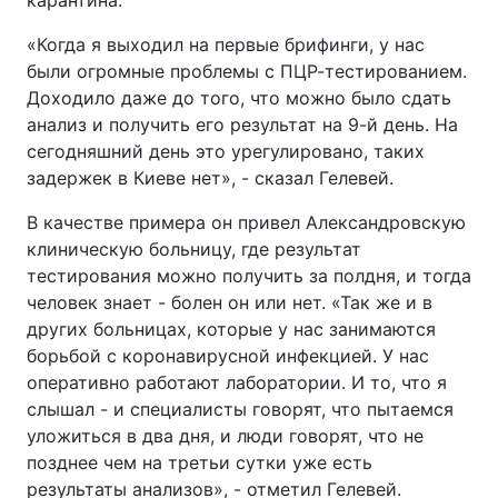
карантина.
Відео з Youtube
Статті
«Когда я выходил на первые брифинги, у нас
были огромные проблемы с ПЦР-тестированием.
Інтерв'ю
Думки
Доходило даже до того, что можно было сдать
анализ и получить его результат на 9-й день. На
Архів
Вакансії
сегодняшний день это урегулировано, таких
задержек в Киеве нет», - сказал Гелевей.
Контакти
В качестве примера он привел Александровскую
клиническую больницу, где результат
тестирования можно получить за полдня, и тогда
ПОСЛУГИ
человек знает - болен он или нет. «Так же и в
других больницах, которые у нас занимаются
Реклама на сайті
Фотобанк
борьбой с коронавирусной инфекцией. У нас
оперативно работают лаборатории. И то, что я
Моніторинг
Пресцентр
слышал - и специалисты говорят, что пытаемся
уложиться в два дня, и люди говорят, что не
позднее чем на третьи сутки уже есть
результаты анализов», - отметил Гелевей.