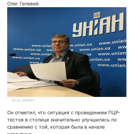
Олег Гелевей.
Київ
Львів
Дніпро
Харків
Одеса
Спорт
Наука
Техно і зв'язок
Лайт
Зброя
Інциденти
Фото УНИАН
Здоров'я
Туризм
Он отметил, что ситуация с проведением ПЦР-
тестов в столице значительно улучшилась по
Цікавинки
Погода
сравнению с той, которая была в начале