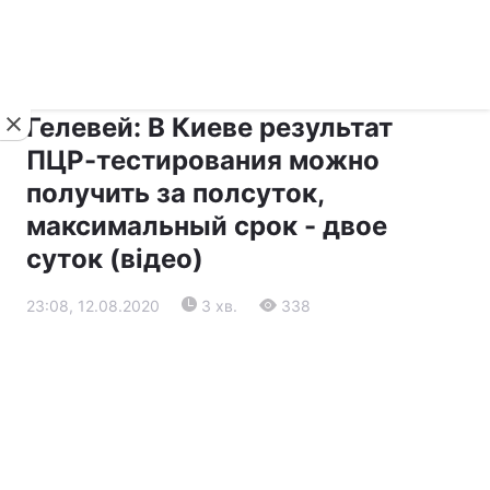
›
›
Новини
Прес-центр
Останні події
Гелевей: В Киеве результат
ПЦР-тестирования можно
получить за полсуток,
максимальный срок - двое
суток (відео)
23:08, 12.08.2020
3 хв.
338