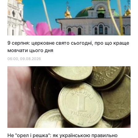
9 серпня: церковне свято сьогодні, про що краще
мовчати цього дня
06:00, 09.08.2026
Не "орел і решка": як українською правильно