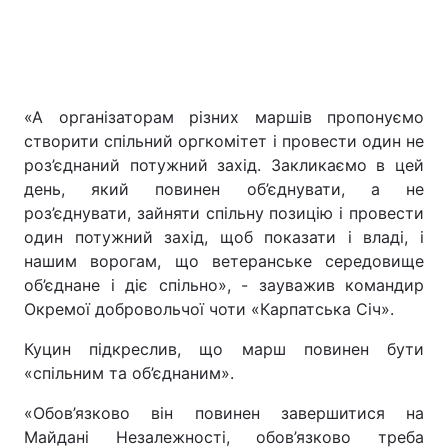
«А організаторам різних маршів пропонуємо
створити спільний оргкомітет і провести один не
роз’єднаний потужний захід. Закликаємо в цей
день, який повинен об’єднувати, а не
роз’єднувати, зайняти спільну позицію і провести
один потужний захід, щоб показати і владі, і
нашим ворогам, що ветеранське середовище
об’єднане і діє спільно», - зауважив командир
Окремої добровольчої чоти «Карпатська Січ».
Куцин підкреслив, що марш повинен бути
«спільним та об’єднаним».
«Обов’язково він повинен завершитися на
Майдані Незалежності, обов’язково треба