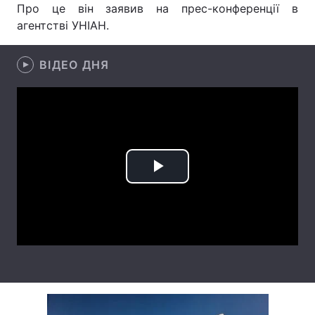
Про це він заявив на прес-конференції в
Лонгріди
агентстві УНІАН.
ВІДЕО ДНЯ
Відео з Youtube
Статті
Інтерв'ю
Думки
Архів
Вакансії
Контакти
Play
Послуги
Video