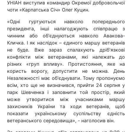
УНІАН виступив командир Окремої добровольчої
чоти «Карпатська Січ» Олег Куцин.
«Одні гуртуються навколо попереднього
президента, інші налагоджують співпрацю з
чинним або об'єднуються навколо Авакова-
Кличка. І як наслідок – єдиного маршу ветеранів
не буде. Вже зараз спалахують дріб'язкові
конфлікти між ветеранами, які належать до
різних «груп впливу». Протистояння, яке на
користь ворогу, допустити не можна. День
Незалежності має об'єднувати. Тому пропонуємо
всім, хто ще не визначився, прийти 24 серпня у
парк Шевченка і заповнити той простір, який
може утворитися між учасниками маршу
захисників України та ходи ветеранів, щоб
показати українському суспільству єдність
ветеранського середовища», - наголосив він.