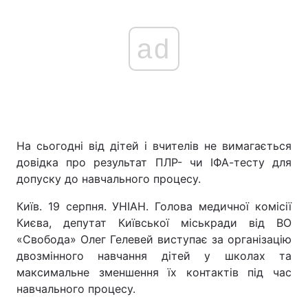
ad
Головна
Війна
Україна
Політика
Економіка
Світ
На сьогодні від дітей і вчителів не вимагається
Спорт
Наука
довідка про результат ПЛР- чи ІФА-тесту для
допуску до навчального процесу.
Техно і зв'язок
Лайт
Київ. 19 серпня. УНІАН. Голова медичної комісії
Зброя
Інциденти
Києва, депутат Київської міськради від ВО
«Свобода» Олег Гелевей виступає за організацію
Здоров'я
Туризм
двозмінного навчання дітей у школах та
Цікавинки
Погода
максимальне зменшення їх контактів під час
навчального процесу.
Екологія
Регіони