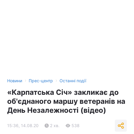
›
›
Новини
Прес-центр
Останні події
«Карпатська Січ» закликає до
об'єднаного маршу ветеранів на
День Незалежності (відео)
15:36, 14.08.20
2 хв.
538