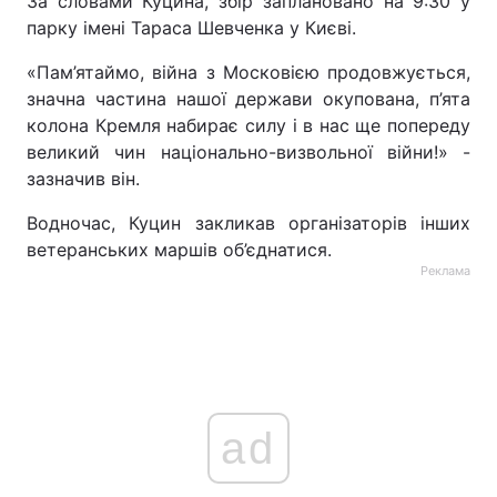
За словами Куцина, збір заплановано на 9:30 у
парку імені Тараса Шевченка у Києві.
«Пам’ятаймо, війна з Московією продовжується,
значна частина нашої держави окупована, п’ята
колона Кремля набирає силу і в нас ще попереду
великий чин національно-визвольної війни!» -
зазначив він.
Водночас, Куцин закликав організаторів інших
ветеранських маршів об’єднатися.
Реклама
ad