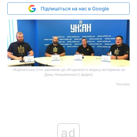
Підпишіться на нас в Google
«Карпатська Січ» закликає до об'єднаного маршу ветеранів на
День Незалежності (відео)
Реклама
ad