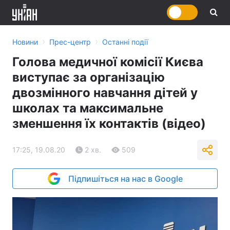
›
›
Новини
Прес-центр
Останні події
Голова медичної комісії Києва
виступає за організацію
двозмінного навчання дітей у
школах та максимальне
зменшення їх контактів (відео)
17:25, 19.08.20
2 хв.
509
Підпишіться на нас в Google