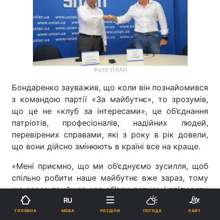
Фото УНІАН
Бондаренко зауважив, що коли він познайомився
з командою партії «За майбутнє», то зрозумів,
що це не «клуб за інтересами», це об’єднання
патріотів, професіоналів, надійних людей,
перевірених справами, які з року в рік довели,
що вони дійсно змінюють в країні все на краще.
«Мені приємно, що ми об’єднуємо зусилля, щоб
спільно робити наше майбутнє вже зараз, тому
що зараз прийшов час об’єднуватись і втілювати
RU
в життя те, що очікують люди, а люди очікують
МОВА
змін на краще. Я думаю, що ми доведемо своїми
ГОЛОВНА
РОЗДІЛИ
ПОГОДА
ЛАЙТ