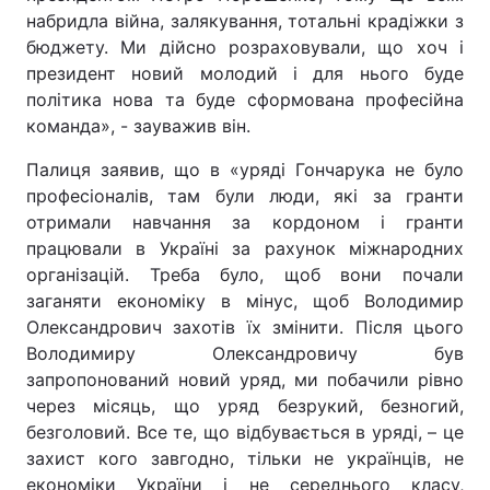
набридла війна, залякування, тотальні крадіжки з
бюджету. Ми дійсно розраховували, що хоч і
президент новий молодий і для нього буде
політика нова та буде сформована професійна
команда», - зауважив він.
Палиця заявив, що в «уряді Гончарука не було
професіоналів, там були люди, які за гранти
отримали навчання за кордоном і гранти
працювали в Україні за рахунок міжнародних
організацій. Треба було, щоб вони почали
заганяти економіку в мінус, щоб Володимир
Олександрович захотів їх змінити. Після цього
Володимиру Олександровичу був
запропонований новий уряд, ми побачили рівно
через місяць, що уряд безрукий, безногий,
безголовий. Все те, що відбувається в уряді, – це
захист кого завгодно, тільки не українців, не
економіки України і не середнього класу,