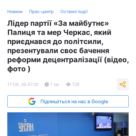
›
›
Новини
Прес-центр
Останні події
Лідер партії «За майбутнє»
Палиця та мер Черкас, який
приєднався до політсили,
презентували своє бачення
реформи децентралізації (відео,
фото )
17:09, 30.07.20
7 хв.
728
Підпишіться на нас в Google