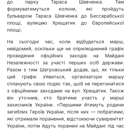
до парку Тараса Шевченка. Там
формуватимуться колони, які пройдуть
Тема оформлення
бульваром Тараса Шевченка до Бессарабської
площі, вулицею Хрещатик до Європейської
площі.
На сьогодні час, коли відбудеться марш,
невідомий, оскільки ще не оприлюднений графік
проведення офіційних заходів на Майдані
Незалежності за участі перших осіб держави.
Разом з тим Шатровський додав, що, як тільки
цей графік з’явиться, організатори маршу
спланують свою подію так, щоб не перетинатися
з офіційними заходами на вул. Хрещатик. Також
він уточнив, хто братиме участь у марші
захисників України. «Першими йтимуть родини
загиблих Героїв України, після них — побратими,
які отримали поранення, відстоюючи суверенітет
України, потім йдуть поранені на Майдані під час