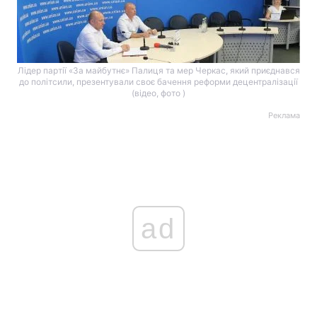
Лідер партії «За майбутнє» Палиця та мер Черкас, який приєднався
до політсили, презентували своє бачення реформи децентралізації
(відео, фото )
Реклама
ad