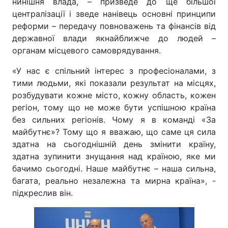
нинішня влада, – призведе до ще більшої
централізації і зведе нанівець основні принципи
реформи – передачу повноважень та фінансів від
державної влади якнайближче до людей –
органам місцевого самоврядування.
«У нас є спільний інтерес з професіоналами, з
тими людьми, які показали результат на місцях,
розбудувати кожне місто, кожну область, кожен
регіон, тому що не може бути успішною країна
без сильних регіонів. Чому я в команді «За
майбутнє»? Тому що я вважаю, що саме ця сила
здатна на сьогоднішній день змінити країну,
здатна зупинити знущання над країною, яке ми
бачимо сьогодні. Наше майбутнє – наша сильна,
багата, реально незалежна та мирна країна», -
підкреслив він.