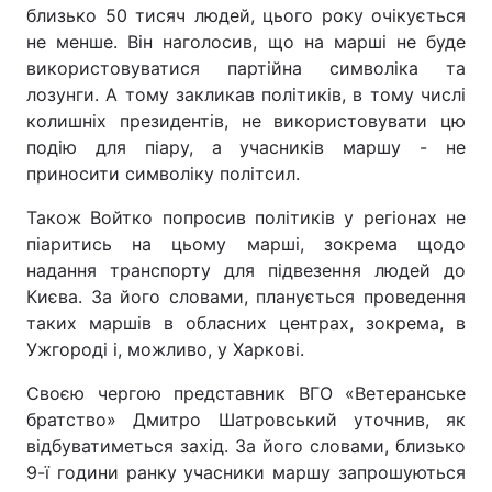
близько 50 тисяч людей, цього року очікується
Лонгріди
не менше. Він наголосив, що на марші не буде
використовуватися партійна символіка та
лозунги. А тому закликав політиків, в тому числі
Відео з Youtube
Статті
колишніх президентів, не використовувати цю
подію для піару, а учасників маршу - не
Інтерв'ю
Думки
приносити символіку політсил.
Архів
Вакансії
Також Войтко попросив політиків у регіонах не
піаритись на цьому марші, зокрема щодо
Контакти
надання транспорту для підвезення людей до
Києва. За його словами, планується проведення
Послуги
таких маршів в обласних центрах, зокрема, в
Ужгороді і, можливо, у Харкові.
Своєю чергою представник ВГО «Ветеранське
братство» Дмитро Шатровський уточнив, як
відбуватиметься захід. За його словами, близько
9-ї години ранку учасники маршу запрошуються