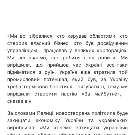
«Ми всі зібралися: хто керував областями, хто
створив власний бізнес, хто був досвідченим
управлінцем і працював у великих корпораціях.
Ми всі знаємо, що робити і як робити. Ми
вирішили, що прийшов час Україні все-таки
підніматися з руїн. Україна вже втратила той
промисловий потенціал, який був, за Україну
треба терміново боротися і рятувати її, тому ми
вирішили створити партію «За майбутнє», -
сказав він.
За словами Палиці, новостворена політсила буде
захищати економіку України та українських
виробників: «Ми хочемо захищати українські
міста, села, області, обласні ради, міських голів,