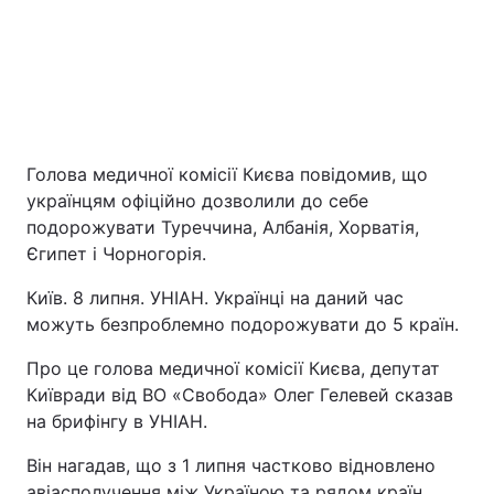
Голова медичної комісії Києва повідомив, що
українцям офіційно дозволили до себе
подорожувати Туреччина, Албанія, Хорватія,
Головна
Війна
Єгипет і Чорногорія.
Україна
Політика
Київ. 8 липня. УНІАН. Українці на даний час
можуть безпроблемно подорожувати до 5 країн.
Економіка
Світ
Про це голова медичної комісії Києва, депутат
Київради від ВО «Свобода» Олег Гелевей сказав
Екологія
на брифінгу в УНІАН.
Він нагадав, що з 1 липня частково відновлено
РЕГІОНИ
авіасполучення між Україною та рядом країн.