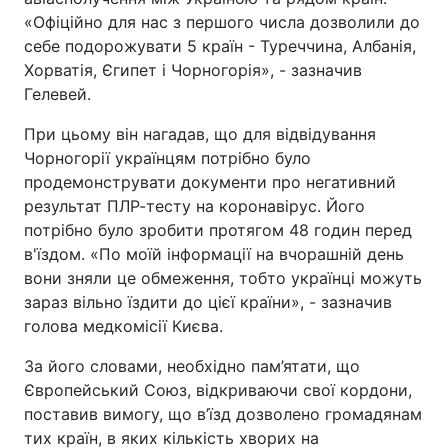
«Офіційно для нас з першого числа дозволили до
себе подорожувати 5 країн - Туреччина, Албанія,
Київ
Львів
Хорватія, Єгипет і Чорногорія», - зазначив
Дніпро
Харків
Гелевей.
При цьому він нагадав, що для відвідування
Одеса
Чорногорії українцям потрібно було
продемонструвати документи про негативний
результат ПЛР-тесту на коронавірус. Його
Спорт
Наука
потрібно було зробити протягом 48 годин перед
в'їздом. «По моїй інформації на вчорашній день
Техно і зв'язок
Лайт
вони зняли це обмеження, тобто українці можуть
зараз вільно їздити до цієї країни», - зазначив
Зброя
Інциденти
голова медкомісії Києва.
За його словами, необхідно пам’ятати, що
Здоров'я
Туризм
Європейський Союз, відкриваючи свої кордони,
поставив вимогу, що в’їзд дозволено громадянам
Цікавинки
Погода
тих країн, в яких кількість хворих на