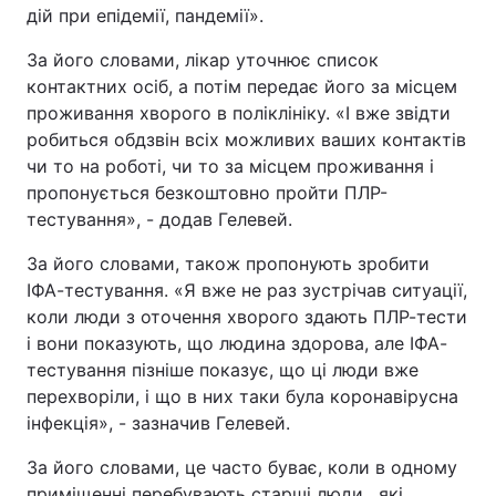
дій при епідемії, пандемії».
За його словами, лікар уточнює список
контактних осіб, а потім передає його за місцем
проживання хворого в поліклініку. «І вже звідти
робиться обдзвін всіх можливих ваших контактів
чи то на роботі, чи то за місцем проживання і
пропонується безкоштовно пройти ПЛР-
тестування», - додав Гелевей.
За його словами, також пропонують зробити
ІФА-тестування. «Я вже не раз зустрічав ситуації,
коли люди з оточення хворого здають ПЛР-тести
і вони показують, що людина здорова, але ІФА-
тестування пізніше показує, що ці люди вже
перехворіли, і що в них таки була коронавірусна
інфекція», - зазначив Гелевей.
За його словами, це часто буває, коли в одному
приміщенні перебувають старші люди , які