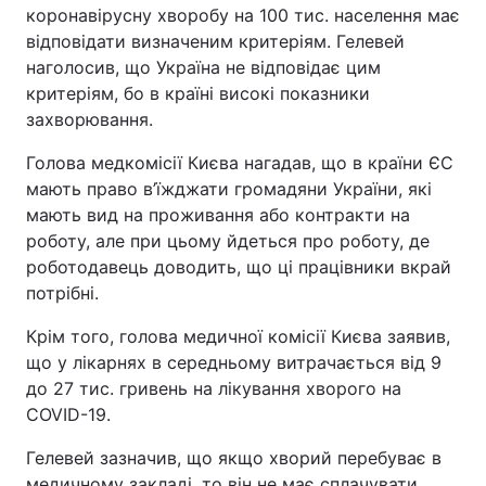
коронавірусну хворобу на 100 тис. населення має
Відео з Youtube
Статті
відповідати визначеним критеріям. Гелевей
наголосив, що Україна не відповідає цим
Інтерв'ю
Думки
критеріям, бо в країні високі показники
захворювання.
Архів
Вакансії
Голова медкомісії Києва нагадав, що в країни ЄС
мають право в’їжджати громадяни України, які
Контакти
мають вид на проживання або контракти на
роботу, але при цьому йдеться про роботу, де
роботодавець доводить, що ці працівники вкрай
ПОСЛУГИ
потрібні.
Крім того, голова медичної комісії Києва заявив,
Реклама на сайті
Фотобанк
що у лікарнях в середньому витрачається від 9
Моніторинг
Пресцентр
до 27 тис. гривень на лікування хворого на
COVID-19.
Гелевей зазначив, що якщо хворий перебуває в
медичному закладі, то він не має сплачувати