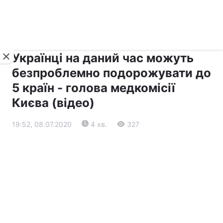
›
›
Новини
Прес-центр
Останні події
Українці на даний час можуть
безпроблемно подорожувати до
5 країн - голова медкомісії
Києва (відео)
19:52, 08.07.2020
4 хв.
327