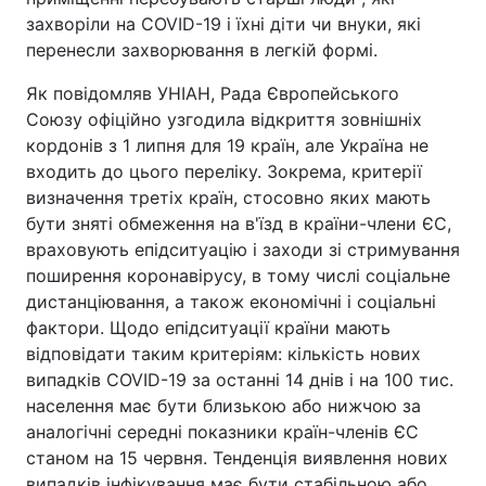
захворіли на COVID-19 і їхні діти чи внуки, які
перенесли захворювання в легкій формі.
Як повідомляв УНІАН, Рада Європейського
Союзу офіційно узгодила відкриття зовнішніх
кордонів з 1 липня для 19 країн, але Україна не
входить до цього переліку. Зокрема, критерії
визначення третіх країн, стосовно яких мають
бути зняті обмеження на в'їзд в країни-члени ЄС,
враховують епідситуацію і заходи зі стримування
поширення коронавірусу, в тому числі соціальне
дистанціювання, а також економічні і соціальні
фактори. Щодо епідситуації країни мають
відповідати таким критеріям: кількість нових
випадків COVID-19 за останні 14 днів і на 100 тис.
населення має бути близькою або нижчою за
аналогічні середні показники країн-членів ЄС
станом на 15 червня. Тенденція виявлення нових
випадків інфікування має бути стабільною або