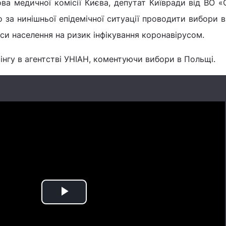
лова медичної комісії Києва, депутат Київради від ВО 
 за нинішньої епідемічної ситуації проводити вибори в 
си населення на ризик інфікування коронавірусом.
фінгу в агентстві УНІАН, коментуючи вибори в Польщі.
Play
Video