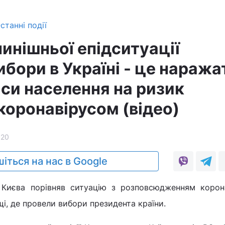
станні події
нинішньої епідситуації
бори в Україні - це наража
аси населення на ризик
коронавірусом (відео)
120
іться на нас в Google
ї Києва порівняв ситуацію з розповсюдженням корона
ьщі, де провели вибори президента країни.