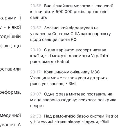
23:58
Вчені знайшли молоток зі слонової
кістки віком 500 000 років: про що він
карями і
свідчить
 - ніякої
23:53
Зеленський відреагував на
ухвалення Сенатом США законопроєкту
годнішній
щодо санкцій проти РФ
 факт, що
23:19
Є два варіанти: експерт назвав
країни, які можуть допомогти Україні з
ракетами до Patriot
поставили
23:17
Колишньому очільнику МЗС
Угорщини може загрожувати до трьох
років ув'язнення, - ЗМІ
 реформа,
23:07
Одна фраза миттєво поставить на
місце зверхню людину: психолог розкрила
секрет
 медичної
22:33
Над ремонтною базою систем Patriot
у Німеччині літали підозрілі дрони, -ЗМІ
ування. А