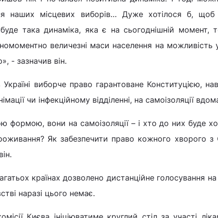
я наших місцевих виборів… Дуже хотілося б, щоб 
буде така динаміка, яка є на сьогоднішній момент, 
номоментно величезні маси населення на можливість
, - зазначив він.
 Україні виборче право гарантоване Конституцією, на
мації чи інфекційному відділенні, на самоізоляції вдом
ю формою, вони на самоізоляції – і хто до них буде х
роживання? Як забезпечити право кожного хворого з
ін.
агатьох країнах дозволено дистанційне голосування на
стві наразі цього немає.
місії Києва ініціюватиме круглий стіл за участі лік