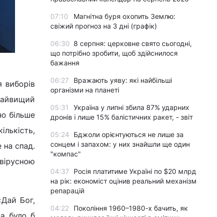
07:10
Магнітна буря охопить Землю:
свіжий прогноз на 3 дні (графік)
06:30
8 серпня: церковне свято сьогодні,
що потрібно зробити, щоб здійснилося
бажання
06:27
Вражають уяву: які найбільші
я виборів
організми на планеті
найвищий
05:31
Україна у липні збила 87% ударних
но більше
дронів і лише 15% балістичних ракет, - звіт
ількість,
05:24
Бджоли орієнтуються не лише за
сонцем і запахом: у них знайшли ще один
 на спад.
"компас"
вірусною
04:37
Росія платитиме Україні по $20 млрд
на рік: економіст оцінив реальний механізм
репарацій
«Дай Бог,
04:22
Покоління 1960–1980-х бачить, як
на було б