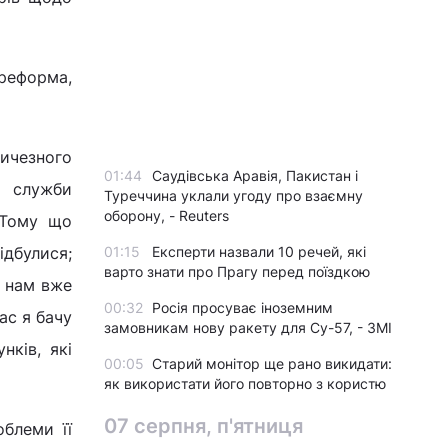
 реформа,
личезного
01:44
Саудівська Аравія, Пакистан і
ї служби
Туреччина уклали угоду про взаємну
оборону, - Reuters
 Тому що
ідбулися;
01:15
Експерти назвали 10 речей, які
варто знати про Прагу перед поїздкою
м нам вже
00:32
Росія просуває іноземним
нас я бачу
замовникам нову ракету для Су-57, - ЗМІ
нків, які
00:05
Старий монітор ще рано викидати:
як використати його повторно з користю
07 серпня, п'ятниця
облеми її