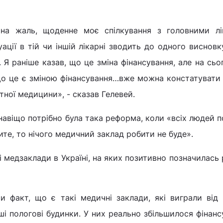
 на жаль, щоденне моє спілкування з головними лі
ції в тій чи іншій лікарні зводить до одного висновку
Я раніше казав, що це зміна фінансування, але на сьо
 що це є зміною фінансування…вже можна констатувати
тної медицини», - сказав Гелевей.
 навіщо потрібно була така реформа, коли «всіх людей 
ите, то нічого медичний заклад робити не буде».
і медзаклади в Україні, на яких позитивно позначилась
и факт, що є такі медичні заклади, які виграли від
і пологові будинки. У них реально збільшилося фінанс