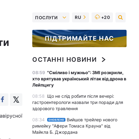
RU
+20
ПОСЛУГИ
ПІДТРИМАЙТЕ НАС
ти
ОСТАННІ НОВИНИ
08:59
"Сміливо і мужньо": ЗМІ розкрили,
хто врятував український літак від дрона в
Лейпцигу
08:58
Що не слід робити після вечері:
гастроентерологи назвали три поради для
здорового травлення
вірусної
08:34
Вийшов трейлер нового
ОНОВЛЕНО
римейку "Афери Томаса Крауна" від
Майкла Б. Джордана