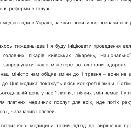
ння реформи в галузі.
і медзаклади в Україні, на яких позитивно позначилась
хось тиждень-два і я буду ініціювати проведення ве
, головних лікарів київських лікарень, Національно
мо запрошувати наше міністерство охорони здоров’я.
аш міністр нам обіцяв зміни до 1 травня – вони не в
 до Дня медика покажуть якісь конкретні зміни. Поті
ьогоднішній день у нас 1 липня, і ніяких змін немає. І у 
 платних медичних послуг для всіх, йде потік раху
о», - зазначив Гелевей.
вітчизняної медицини такий підхід до вирішення пр