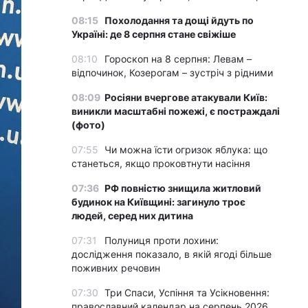
08:15
Похолодання та дощі йдуть по
Україні: де 8 серпня стане свіжіше
08:10
Гороскоп на 8 серпня: Левам –
відпочинок, Козерогам – зустріч з рідними
08:09
Росіяни вчергове атакували Київ:
виникли масштабні пожежі, є постраждалі
(фото)
07:55
Чи можна їсти огризок яблука: що
станеться, якщо проковтнути насіння
07:36
РФ повністю знищила житловий
будинок на Київщині: загинуло троє
людей, серед них дитина
07:31
Полуниця проти лохини:
дослідження показало, в якій ягоді більше
поживних речовин
07:30
Три Спаси, Успіння та Усікновення:
православний календар на серпень 2026