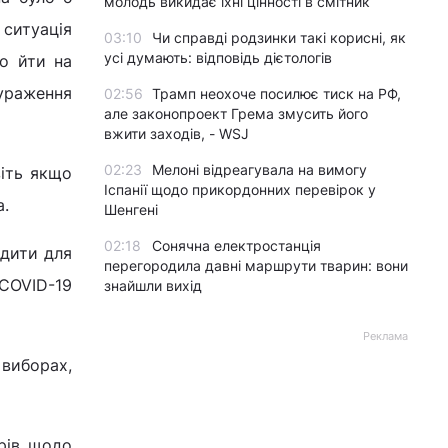
молодь викидає їхні цінності в смітник
ситуація
03:10
Чи справді родзинки такі корисні, як
усі думають: відповідь дієтологів
то йти на
 ураження
02:56
Трамп неохоче посилює тиск на РФ,
але законопроект Грема змусить його
вжити заходів, - WSJ
02:23
Мелоні відреагувала на вимогу
віть якщо
Іспанії щодо прикордонних перевірок у
а.
Шенгені
02:18
Сонячна електростанція
одити для
перегородила давні маршрути тварин: вони
 COVID-19
знайшли вихід
Реклама
 виборах,
арів щодо