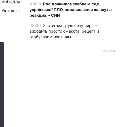
«Свобода»
08:30
Росія знайшла слабке місце
української ППО, не залишаючи шансу на
Україні -
реакцію, - CNN
08:30
Зі стиглих груш печу пиріг -
виходить просто смакота: рецепт із
гарбузовим насінням
Реклама