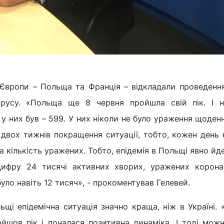
 Європи – Польща та Франція – відкладали проведенн
ірусу. «Польща ще 8 червня пройшла свій пік. І 
у них був – 599. У них ніколи не було ураження щоден
двох тижнів покращення ситуації, тобто, кожен день к
за кількість уражених. Тобто, епідемія в Польщі явно йде
ифру 24 тисячі активних хворих, уражених корона
було навіть 12 тисяч», - прокоментував Гелевей.
ьщі епідемічна ситуація значно краща, ніж в Україні. 
ойшов пік і почалася позитивна динаміка. І тоді мож