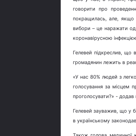
говорити про проведенн
покращилась, але, якщо 
вибори – це наражати од
коронавірусною інфекцією»
Гелевей підкреслив, що в
громадянин лежить в реані
«У нас 80% людей з легко
голосування за місцем п
проголосувати?» - додав в
Гелевей зауважив, що у б
в українському законодав
Також голова медичної ко