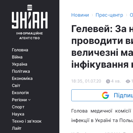
›
›
Новини
Прес-центр
О
Гелевей: За 
ІНФОРМАЦІЙНЕ
проводити ви
АГЕНТСТВО
величезні м
Головна
Війна
інфікування 
Україна
Політика
Економіка
18:35, 01.07.20
4 хв.
Світ
Екологія
Підпиш
Регіони
Спорт
Голова медичної комісі
Наука
інфекції в Україні та Пол
Техно і зв'язок
Лайт