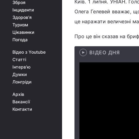
Київ. 1 липня. УНІАН. Го
Зброя
Інциденти
Олега Гелевей вважає, що
Здоров'я
це наражати величезні ма
Туризм
Цікавинки
Про це він сказав на бри
Погода
Відео з Youtube
ВІДЕО ДНЯ
Статті
Інтерв'ю
Думки
Лонгріди
Архів
Вакансії
Контакти