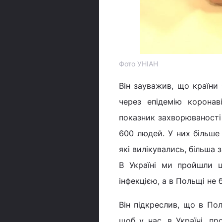
Фото УНІАН
Він зауважив, що країни
через епідемію коронав
показник захворюваності 
600 людей. У них більше 
які вилікувались, більша 
В Україні ми пройшли ц
інфекцією, а в Польщі не 
Він підкреслив, що в Пол
щоб у нас, в Україні, пр