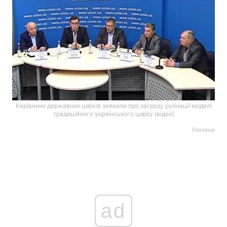
Керівники державних цирків заявили про загрозу руйнації моделі
традиційного українського цирку (відео)
Реклама
ad