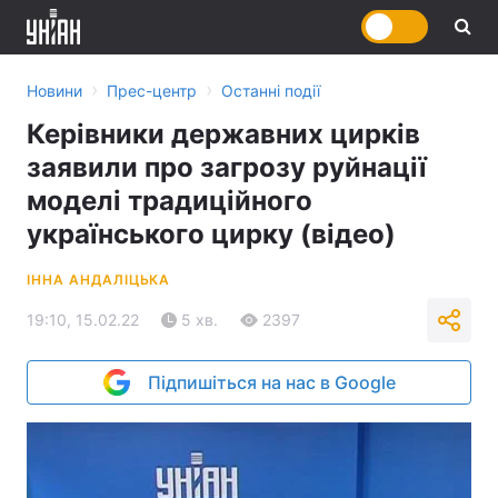
›
›
Новини
Прес-центр
Останні події
Керівники державних цирків
заявили про загрозу руйнації
моделі традиційного
українського цирку (відео)
ІННА АНДАЛІЦЬКА
19:10, 15.02.22
5 хв.
2397
Підпишіться на нас в Google