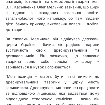
анатомії, гістології і патоморфології тварин імені
В. Г. Касьяненка Олег Мельник зазначив, що цирк
є одною зі складових загальної освіти,
загальнобіологічного напрямку, бо там глядачі-
діти бачать приклад виховання поваги і любові
до тварин.
За словами Мельника, він відвідував державні
цирки України і бачив, як радісно тварини
зустрічають своїх дресирувальників та
доглядальників. Він зазначив, що залякана
тварина веде себе зовсім по-іншому –
забивається в куток і огризається.
"Моя позиція - мають бути чіткі вимоги до
дресирувальника, тварини у цирку мають
залишитися. Дресирувальник повинен працювати
за відповідною ліцензією, яка видається йому
відповідною створеною комісією. І якщо він
порушує вимоги, то позбавляється права