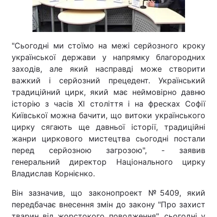
Тема оформлення
"Сьогодні ми стоїмо на межі серйозного кроку
української держави у напрямку благородних
заходів, але який насправді може створити
важкий і серйозний прецедент. Український
традиційний цирк, який має неймовірно давню
історію з часів ХІ століття і на фресках Софії
Київської можна бачити, що витоки українського
цирку сягають ще давньої історії, традиційні
жанри циркового мистецтва сьогодні постали
перед серйозною загрозою", - заявив
генеральний директор Національного цирку
Владислав Корнієнко.
Він зазначив, що законопроект №5409, який
передбачає внесення змін до закону "Про захист
тварин від жорстокого поводження", сьогодні у