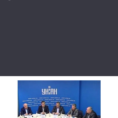
Лонгріди
Відео з Youtube
Статті
Інтерв'ю
Думки
Архів
Вакансії
Контакти
Послуги