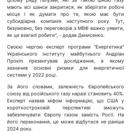
цілому ряду галузей, які за такою ціною газу
мають всі шанси закритися, як зберігати робочі
місця і як думати про те, якою має бути
субсидіарна компанія наступного року. Тут,
безумовно, без переговорів з МВФ важко уявити,
як це взагалі робити", - додав Денисенко.
Своєю чергою експерт програми "Енергетика"
Українського інституту майбутнього Андріан
Прокіп презентував дослідження, в якому
зазначив основні ризики для енергетичної
системи у 2022 році.
За його словами, залежність Європейського
союзу від російського газу наразі становить 40%.
Експерт назвав міфом інформацію, що США у
короткостроковій перспективі зможуть
забезпечувати Європу газом замість Росії. На
його переконання, це може відбутися не раніше
2024 року.