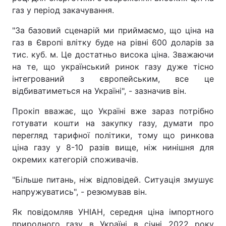
газ у період закачування.
"За базовий сценарій ми приймаємо, що ціна на
газ в Європі влітку буде на рівні 600 доларів за
тис. куб. м. Це достатньо висока ціна. Зважаючи
на те, що український ринок газу дуже тісно
інтегрований з європейським, все це
відбиватиметься на Україні", - зазначив він.
Прокіп вважає, що Україні вже зараз потрібно
готувати кошти на закупку газу, думати про
перегляд тарифної політики, тому що ринкова
ціна газу у 8-10 разів вище, ніж нинішня для
окремих категорій споживачів.
"Більше питань, ніж відповідей. Ситуація змушує
напружуватись", - резюмував він.
Як повідомляв УНІАН, середня ціна імпортного
природного газу в Україні в січні 2022 року