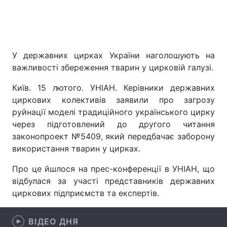
Головна
Війна
У державних цирках України наголошують на
Україна
Політика
важливості збереження тварин у цирковій галузі.
Київ. 15 лютого. УНІАН. Керівники державних
Економіка
Світ
циркових колективів заявили про загрозу
Спорт
Наука
руйнації моделі традиційного українського цирку
через підготовлений до другого читання
Техно і зв'язок
Лайт
законопроект №5409, який передбачає заборону
використання тварин у цирках.
Зброя
Інциденти
Про це йшлося на прес-конференції в УНІАН, що
Здоров'я
Туризм
відбулася за участі представників державних
циркових підприємств та експертів.
Цікавинки
Погода
ВІДЕО ДНЯ
Екологія
Регіони