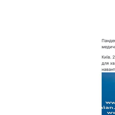
Панде
медичн
Головна
Київ. 
для хв
Україна
наван
Економіка
Екологія
РЕГІОНИ