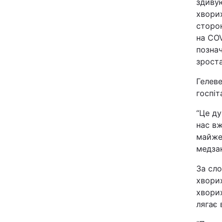
здиву
Відео з Youtube
хворих
сторон
Інтерв'ю
на COV
познач
зроста
Архів
Гелеве
Контакти
госпіт
“Це ду
ПОСЛУГИ
нас вж
майже 
медзак
Реклама на сайті
За сло
Моніторинг
хвори
хворих
лягає 