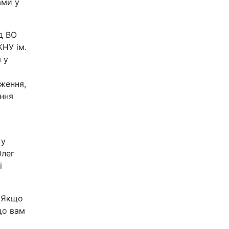
ами у
ід ВО
НУ ім.
 у
ження,
ення
 у
Олег
і
. Якщо
що вам