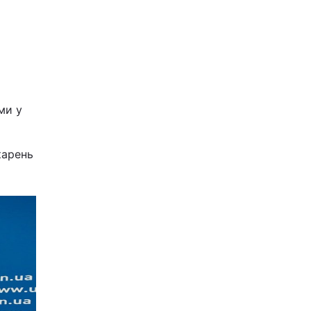
ми у
карень