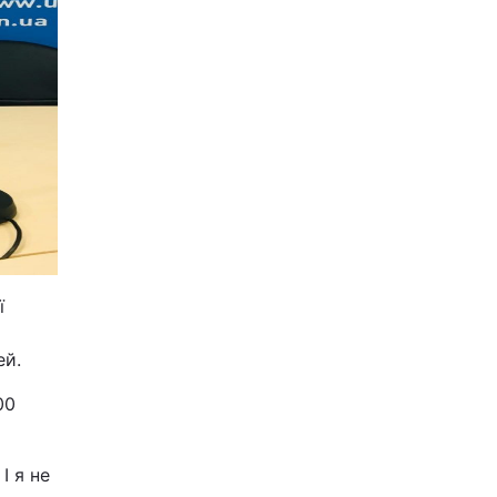
ї
ей.
00
І я не