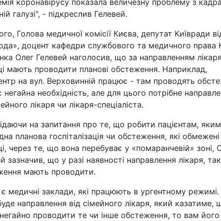
емія коронавірусу показала величезну проблему з кадр
ій галузі", - підкреслив Гелевей.
ого, Голова медичної комісії Києва, депутат Київради в
ода», доцент кафедри службового та медичного права К
ка Олег Гелевей наголосив, що за направленням лікаря
ці мають проводити планові обстеження. Наприклад,
нтр на вул. Верховинній працює - там проводять обсте
 негайна необхідність, але для цього потрібне направл
мейного лікаря чи лікаря-спеціаліста.
ідаючи на запитання про те, що робити пацієнтам, яким
дна планова госпіталізація чи обстеження, які обмежені
і, через те, що вона перебуває у «помаранчевій» зоні, 
й зазначив, що у разі наявності направлення лікаря, так
ження мають проводити.
 є медичні заклади, які працюють в ургентному режимі
буде направлення від сімейного лікаря, який казатиме, 
негайно проводити те чи інше обстеження, то вам його