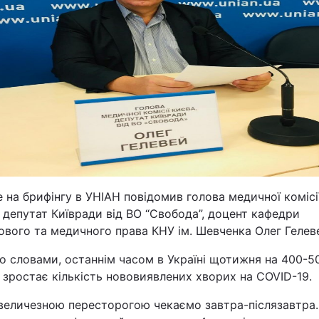
Львів
Харків
Наука
Лайт
 на брифінгу в УНІАН повідомив голова медичної комісі
 депутат Київради від ВО “Свобода”, доцент кафедри
Інциденти
вого та медичного права КНУ ім. Шевченка Олег Гелев
о словами, останнім часом в Україні щотижня на 400-5
Туризм
зростає кількість нововиявлених хворих на COVID-19.
Погода
величезною пересторогою чекаємо завтра-післязавтра. 