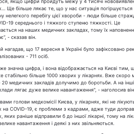
юся, якщо цифри пройдуть межу у 4 тисячі нововиявле
Статті
… Ще більше лякає те, що у нас ситуація погіршується
у нелегкого перебігу цієї хвороби - люди більше стра
ID-19 середнього і тяжкого ступеню тяжкості. Це
Думки
ається на наших медичних закладах, тому їх наповнен
є”, - сказав він.
Вакансії
й нагадав, що 17 вересня в Україні було зафіксовано ре
алізованих - 711 осіб.
же значна цифра, і вона відображається на Києві тим, 
е стабільно більше 1000 хворих у лікарнях. Вже скоро 
20 медичних закладів долучимо до боротьби. А на інші
лади лягає дуже велике навантаження", - наголосив він
Фотобанк
вами голови медкомісії Києва, у лікарнях, які не лікуют
Пресцентр
х на COVID-19, є проблеми з кадрами, адже туди допра
, яких раніше відправили б до іншої лікарні, тому на лік
велике навантаження і деякі з них звільняються.