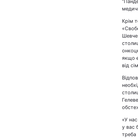
“Панд
медичн
Крім т
«Своб
Шевчен
столи
онкоце
якщо є
від сі
Відпов
необхі
столиц
Гелеве
обсте
«У нас
у вас 
треба 