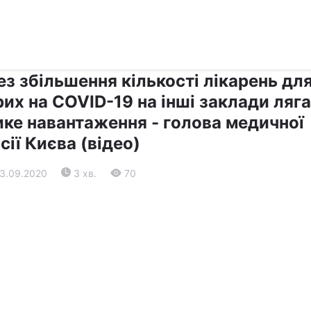
›
›
Прес-центр
Останні події
з збільшення кількості лікарень дл
их на COVID-19 на інші заклади ляг
ике навантаження - голова медичної
сії Києва (відео)
23.09.2020
3 хв.
70