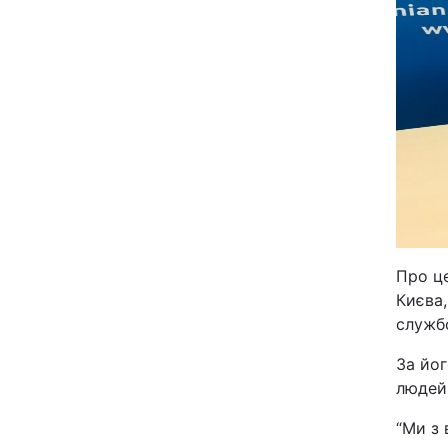
Київ
Дніпро
Одеса
Спорт
Техно і зв'язок
Про це
Києва,
Зброя
службо
За йог
Здоров'я
людей 
Цікавинки
“Ми з 