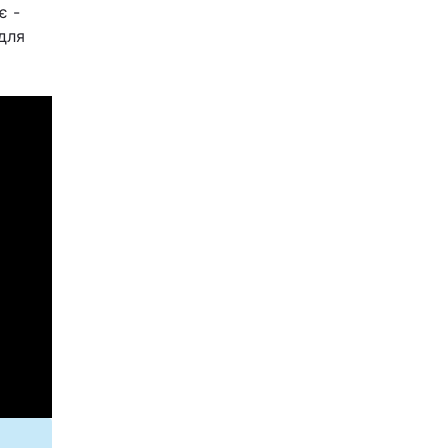
є -
для