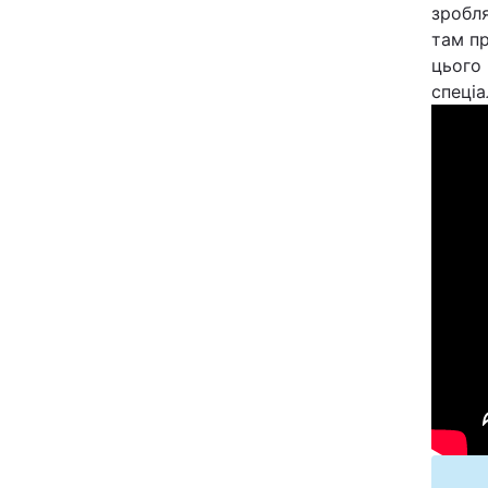
зробля
там пр
цього 
спеціа