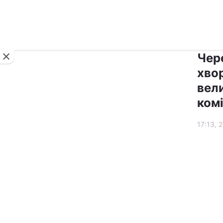
Новини
Чере
хвор
вел
комі
17:13, 