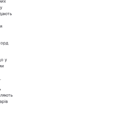
них
 у
ждають
ня
корд
що у
ми
.
ь
вляють
арів