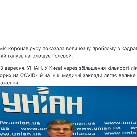
мія коронавірусу показала величезну проблему з кадра
ій галузі, наголошує Гелевей.
Війна
23 вересня. УНІАН. У Києві через збільшення кількості лі
орих на COVID-19 на інші медичні заклади лягає велике
Політика
таження.
Світ