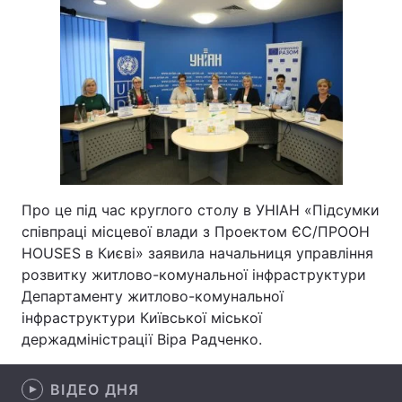
Лонгріди
Відео з Youtube
Статті
Інтерв'ю
Думки
Архів
Вакансії
Контакти
Про це під час круглого столу в УНІАН «Підсумки
співпраці місцевої влади з Проектом ЄС/ПРООН
Послуги
HOUSES в Києві» заявила начальниця управління
розвитку житлово-комунальної інфраструктури
Департаменту житлово-комунальної
інфраструктури Київської міської
держадміністрації Віра Радченко.
ВІДЕО ДНЯ