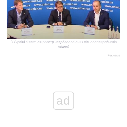
В Україні з'явиться реєстр недобросовісних сільгоспвиробників
(відео)
Реклама
ad