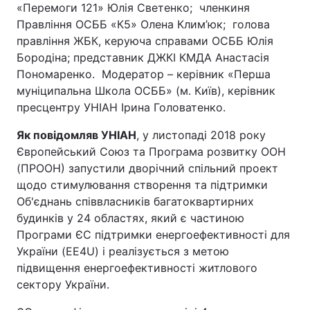
«Перемоги 121» Юлія Светенко; членкиня
Правління ОСББ «К5» Олена Клим’юк; голова
правління ЖБК, керуюча справами ОСББ Юлія
Бородіна; представник ДЖКІ КМДА Анастасія
Пономаренко. Модератор – керівник «Перша
муніципальна Школа ОСББ» (м. Київ), керівник
пресцентру УНІАН Ірина Головатенко.
Як повідомляв УНІАН
, у листопаді 2018 року
Європейський Союз та Програма розвитку ООН
(ПРООН) запустили дворічний спільний проект
щодо стимулювання створення та підтримки
Об'єднань співвласників багатоквартирних
будинків у 24 областях, який є частиною
Програми ЄС підтримки енергоефективності для
України (EE4U) і реалізується з метою
підвищення енергоефективності житлового
сектору України.