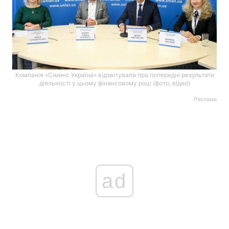
Компанія «Сіменс Україна» відзвітувала про попередні результати
діяльності у цьому фінансовому році (фото, відео)
Реклама
ad