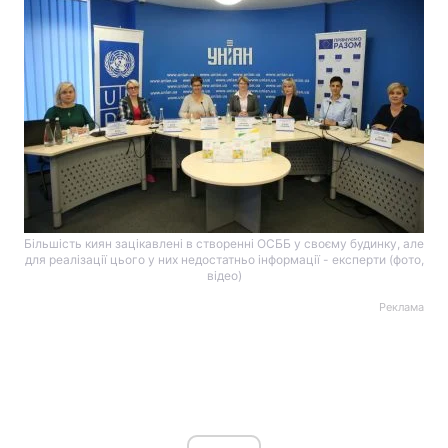
Більшість киян зацікавлені в створенні ОСББ у своєму будинку, але
для реалізації цього у них недостатньо інформації - експерти (фото,
відео)
Реклама