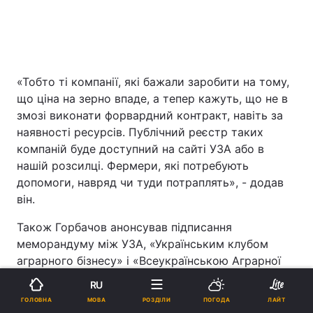
«Тобто ті компанії, які бажали заробити на тому,
що ціна на зерно впаде, а тепер кажуть, що не в
змозі виконати форвардний контракт, навіть за
наявності ресурсів. Публічний реєстр таких
компаній буде доступний на сайті УЗА або в
нашій розсилці. Фермери, які потребують
допомоги, навряд чи туди потраплять», - додав
він.
Також Горбачов анонсував підписання
меморандуму між УЗА, «Українським клубом
аграрного бізнесу» і «Всеукраїнською Аграрної
Радою».
RU
МОВА
ГОЛОВНА
РОЗДІЛИ
ПОГОДА
ЛАЙТ
«У цьому меморандумі ми домовимося