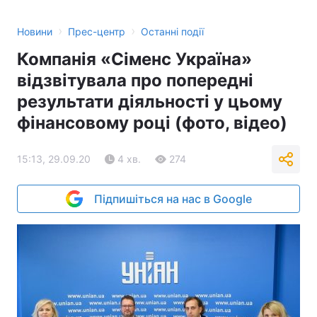
›
›
Новини
Прес-центр
Останні події
Компанія «Сіменс Україна»
відзвітувала про попередні
результати діяльності у цьому
фінансовому році (фото, відео)
15:13, 29.09.20
4 хв.
274
Підпишіться на нас в Google