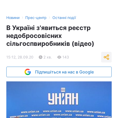
›
›
Новини
Прес-центр
Останні події
В Україні з'явиться реєстр
недобросовісних
сільгоспвиробників (відео)
15:12, 28.09.20
2 хв.
143
Підпишіться на нас в Google