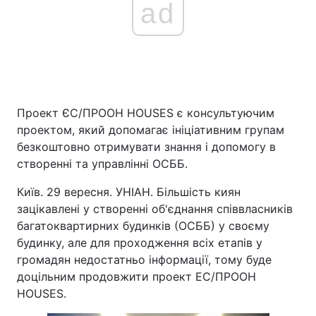
ad
Головна
Війна
Україна
Політика
Проект ЄС/ПРООН HOUSES є консультуючим
Економіка
Світ
проектом, який допомагає ініціативним групам
безкоштовно отримувати знання і допомогу в
Спорт
Наука
створенні та управлінні ОСББ.
Техно і зв'язок
Лайт
Київ. 29 вересня. УНІАН. Більшість киян
зацікавлені у створенні об'єднання співвласників
Зброя
Інциденти
багатоквартирних будинків (ОСББ) у своєму
будинку, але для проходження всіх етапів у
Здоров'я
Туризм
громадян недостатньо інформації, тому буде
доцільним продовжити проект ЕС/ПРООН
Цікавинки
Погода
HOUSES.
Екологія
Регіони