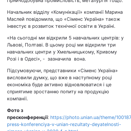
гірничодобувна промисловість, металургія тощо.
Начальник відділу «Комунікації» компанії Марина
Маслей повідомила, що «Сіменс Україна» також
інвестує в розвиток технічної освіти в Україні.
«На сьогодні ми відкрили 5 навчальних центрів: у
Львові, Полтаві. В цьому році ми відкрили три
навчальних центри у Хмельницькому, Кривому
Розі і в Одесі», - зазначила вона.
Підсумовуючи, представники «Сіменс Україна»
висловили думку, що вже в наступному році
економіка буде активно відновлюватися і це
сприятиме зростанню попиту на продукцію
компанії.
Фото з
пресконференції
:
https://photo.unian.ua/theme/10018
press-konferenciya-v-unian-rezultaty-deyatelnosti-