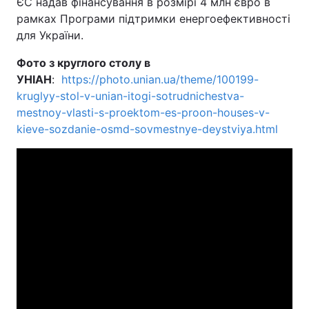
ЄС надав фінансування в розмірі 4 млн євро в
рамках Програми підтримки енергоефективності
для України.
Фото з круглого столу в
УНІАН
:
https://photo.unian.ua/theme/100199-
kruglyy-stol-v-unian-itogi-sotrudnichestva-
mestnoy-vlasti-s-proektom-es-proon-houses-v-
kieve-sozdanie-osmd-sovmestnye-deystviya.html