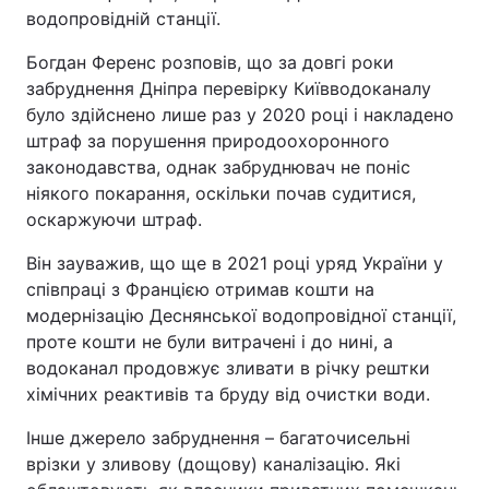
водопровідній станції.
Відео з Youtube
Статті
Богдан Ференс розповів, що за довгі роки
Інтерв'ю
Думки
забруднення Дніпра перевірку Київводоканалу
було здійснено лише раз у 2020 році і накладено
Архів
Вакансії
штраф за порушення природоохоронного
законодавства, однак забруднювач не поніс
ніякого покарання, оскільки почав судитися,
Контакти
оскаржуючи штраф.
Він зауважив, що ще в 2021 році уряд України у
ПОСЛУГИ
співпраці з Францією отримав кошти на
модернізацію Деснянської водопровідної станції,
Реклама на сайті
Фотобанк
проте кошти не були витрачені і до нині, а
водоканал продовжує зливати в річку рештки
Моніторинг
Пресцентр
хімічних реактивів та бруду від очистки води.
Інше джерело забруднення – багаточисельні
врізки у зливову (дощову) каналізацію. Які