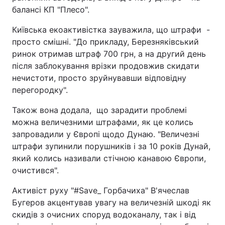
балансі КП "Плесо".
Київська екоактивістка зауважила, що штрафи -
просто смішні. "До прикладу, Березняківський
ринок отримав штраф 700 грн, а на другий день
після заблокування врізки продовжив скидати
нечистоти, просто зруйнувавши відповідну
перегородку".
Також вона додала, що зарадити проблемі
можна величезними штрафами, як це колись
запровадили у Європі щодо Дунаю. "Величезні
штрафи зупинили порушників і за 10 років Дунай,
який колись називали стічною канавою Європи,
очистився".
Активіст руху "#Save_ Горбачиха" В'ячеслав
Бугеров акцентував увагу на величезній шкоді як
скидів з очисних споруд водоканалу, так і від