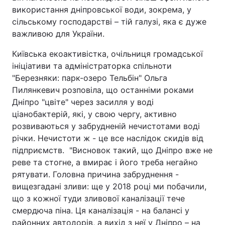
використання дніпровської води, зокрема, у
сільському господарстві – тій галузі, яка є дуже
важливою для України.
Київська екоактивістка, очільниця громадської
ініціативи та адміністраторка спільноти
"Березняки: парк-озеро Тельбін" Ольга
Пилянкевич розповіла, що останніми роками
Дніпро "цвіте" через засилля у воді
ціанобактерій, які, у свою чергу, активно
розвиваються у забрудненій нечистотами воді
річки. Нечистоти ж - це все наслідок скидів від
підприємств. "Висновок такий, що Дніпро вже не
реве та стогне, а вмирає і його треба негайно
рятувати. Головна причина забруднення -
вищезгадані зливи: ще у 2018 році ми побачили,
що з кожної туди зливової каналізації тече
смердюча піна. Ця каналізація - на балансі у
районних автодорів, а вихід з неї у Дніпро – на