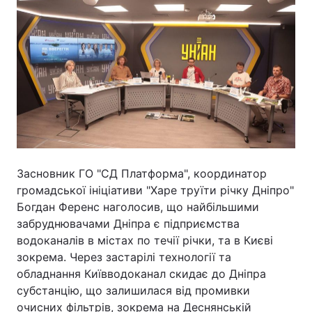
Київ
Львів
Дніпро
Харків
Одеса
Спорт
Наука
Засновник ГО "СД Платформа", координатор
Техно і зв'язок
Лайт
громадської ініціативи "Харе труїти річку Дніпро"
Богдан Ференс наголосив, що найбільшими
Зброя
Інциденти
забруднювачами Дніпра є підприємства
водоканалів в містах по течії річки, та в Києві
Здоров'я
Туризм
зокрема. Через застарілі технології та
обладнання Київводоканал скидає до Дніпра
субстанцію, що залишилася від промивки
Цікавинки
Погода
очисних фільтрів, зокрема на Деснянській