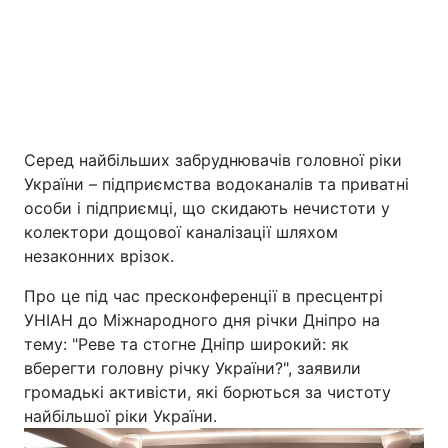
Серед найбільших забруднювачів головної ріки
України – підприємства водоканалів та приватні
особи і підприємці, що скидають нечистоти у
Головна
Війна
колектори дощової каналізації шляхом
незаконних врізок.
Україна
Політика
Про це під час пресконференції в пресцентрі
Економіка
Світ
УНІАН до Міжнародного дня річки Дніпро на
тему: "Реве та стогне Дніпр широкий: як
Екологія
вберегти головну річку України?", заявили
громадькі активісти, які борються за чистоту
найбільшої ріки України.
РЕГІОНИ