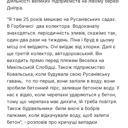
діяльності великих підприємств на лівому березі
Дніпра.
"Я там 25 років мешкаю на Русанівських садах.
В Горбачисі два колектора Водоканалу
знаходяться. періодичність зливів, скажімо так,
один-два рази на тиждень. Піна і бруд в цьому
місці очі виїдають. Очі виїдає від хлорки. Далі є
ще третій колектор, автодоровський. Він
виходить прямо перед пляжем Веселка на
Микільській Слобідці. Також підприємство
Ковальська, коли будувала свою Русанівську
гавань, то по-перше, вони залізли в воду, вони
зробили бетонний пірс, заливши бетоном воду. У
нас є відео, коли черепахи ударяються у бетон,
тому що черепаха має дихати, їй треба повітря.
Також будівельники били вночі в бобрів
палками, коли відкачували воду, щоб залити
бетон", - розповів про кричущі випадки