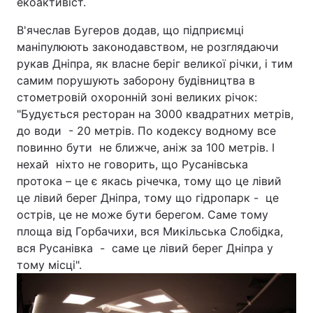
екоактивіст.
В'ячеслав Бугеров додав, що підприємці
маніпулюють законодавством, не розглядаючи
рукав Дніпра, як власне беріг великої річки, і тим
самим порушують заборону будівництва в
стометровій охоронній зоні великих річок:
"Будується ресторан на 3000 квадратних метрів,
до води - 20 метрів. По кодексу водному все
повинно бути не ближче, аніж за 100 метрів. І
нехай ніхто не говорить, що Русанівська
протока – це є якась річечка, тому що це лівий
це лівий берег Дніпра, тому що гідропарк - це
острів, це не може бути берегом. Саме тому
площа від Горбачихи, вся Микільська Слобідка,
вся Русанівка - саме це лівий берег Дніпра у
тому місці".