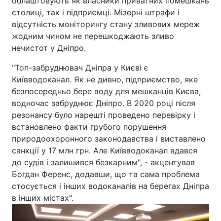
облаштовують як власники приватних помешкань
столиці, так і підприємці. Мізерні штрафи і
відсутність моніторингу стану зливових мереж
жодним чином не перешкоджають зливо
нечистот у Дніпро.
"Топ-забруднювач Дніпра у Києві є
Київводоканал. Як не дивно, підприємство, яке
безпосередньо бере воду для мешканців Києва,
водночас забруднює Дніпро. В 2020 році після
резонансу було нарешті проведено перевірку і
встановлено факти грубого порушення
природоохоронного законодавства і виставлено
санкції у 17 млн грн. Але Київводоканал вдався
до судів і залишився безкарним", - акцентував
Богдан Ференс, додавши, що та сама проблема
стосується і інших водоканалів на берегах Дніпра
в інших містах".