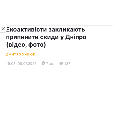
›
›
рус ›
Новини
Прес-центр
Останні події
Екоактивісти закликають
припинити скиди у Дніпро
(відео, фото)
ДМИТРО ХИЛЮК
19:08, 08.07.2026
7 хв.
137