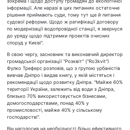
зокрема і щодо доступу громадян до екологічної
інформації. Але наразі в цих питаннях остаточне
рішення приймають суди, тому тут ще й питання
судової реформи. Щодо ж ратифікації договору
по модернізації водопровідної станції, я звернуся
до уряду щодо підтримки проектів очисних
споруд у Києві".
В свою чергу, засновник та виконавчий директор
громадської організації "Розквіт" ("Ro3kvit")
Фулко Треферс розповів, що з групою урбаністів
вивчав Дніпро і видав книгу, у якій містяться і
рекомендації щодо розвитку Дніпра. "Майже 60%
території України, залежить від води з Дніпра,
близько 70% використовується бізнесами,
домогосподарствами, понад 40% у
промисловості, майже 40% у сільському
господарстві".
Він наголосив на необхідності більш ефективного