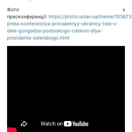
Фото з
пресконференції:
https://photo.unian.ua/theme/103873
press-konferenciya-provalennyy-ukrainoy-test-v-
dele-gongadze-podolskogo-rubikon-dlya-
prezidenta-zelenskogo.html