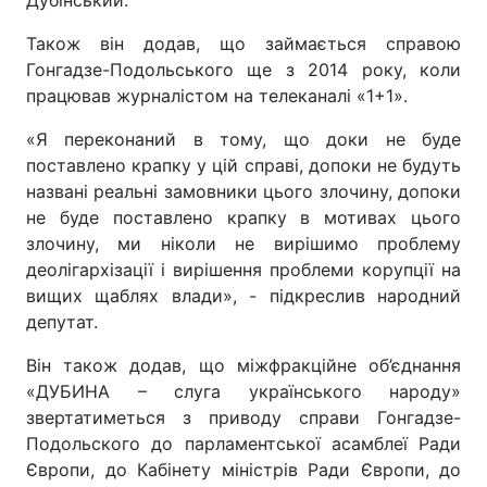
Дубінський.
Тема оформлення
Також він додав, що займається справою
Гонгадзе-Подольського ще з 2014 року, коли
працював журналістом на телеканалі «1+1».
«Я переконаний в тому, що доки не буде
поставлено крапку у цій справі, допоки не будуть
названі реальні замовники цього злочину, допоки
не буде поставлено крапку в мотивах цього
злочину, ми ніколи не вирішимо проблему
деолігархізації і вирішення проблеми корупції на
вищих щаблях влади», - підкреслив народний
депутат.
Він також додав, що міжфракційне об’єднання
«ДУБИНА – слуга українського народу»
звертатиметься з приводу справи Гонгадзе-
Подольского до парламентської асамблеї Ради
Європи, до Кабінету міністрів Ради Європи, до