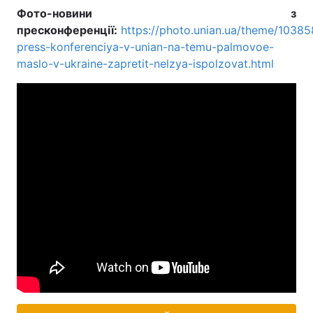
Фото-новини з
пресконференції:
https://photo.unian.ua/theme/10385
press-konferenciya-v-unian-na-temu-palmovoe-
maslo-v-ukraine-zapretit-nelzya-ispolzovat.html