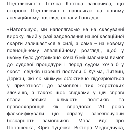
Подольського Тетяна Костіна зазначила, що
сторона Подольського наполягає на новому
апеляційному розгляді справи Гонгадзе.
«Наголошую, ми наполягаємо не на скасуванні
вироку, який у разі задоволення нашої касаційної
скарги залишається в силі, а саме – на новому
повноцінному апеляційному розгляді, щоб у
ньому було дотримано хоча б мінімальним вимог
до судової процедури і перед судом хоча б у
якості свідків нарешті постали б Кучма, Литвин,
Деркач, які як мінімум об’єктивно підозрюються
у причетності до замовлені тих жорстоких
злочинів, а також щоб свідками у цій справі
стали велика кількість політиків та
правоохоронців, які впродовж 20 років
фальсифікували цю справу, забезпечуючи
безкарність замовників. Мова йде про
Порошенка, Юрія Луценка, Віктора Медведчука,