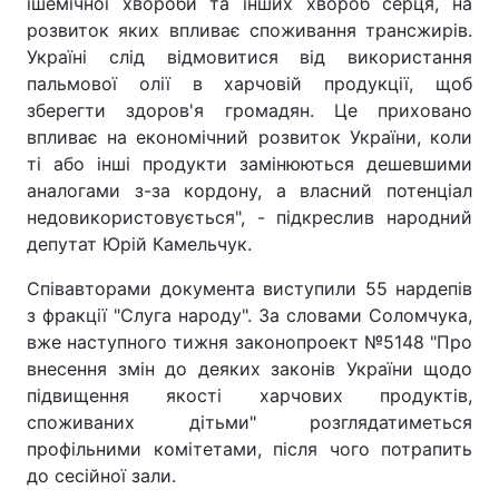
ішемічної хвороби та інших хвороб серця, на
розвиток яких впливає споживання трансжирів.
Україні слід відмовитися від використання
пальмової олії в харчовій продукції, щоб
зберегти здоров'я громадян. Це приховано
впливає на економічний розвиток України, коли
ті або інші продукти замінюються дешевшими
аналогами з-за кордону, а власний потенціал
недовикористовується", - підкреслив народний
депутат Юрій Камельчук.
Співавторами документа виступили 55 нардепів
з фракції "Слуга народу". За словами Соломчука,
вже наступного тижня законопроект №5148 "Про
внесення змін до деяких законів України щодо
підвищення якості харчових продуктів,
споживаних дітьми" розглядатиметься
профільними комітетами, після чого потрапить
до сесійної зали.