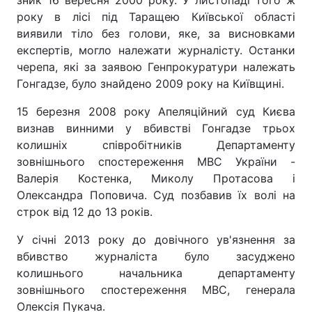
зник 16 вересня 2000 року. У листопаді того ж
року в лісі під Таращею Київської області
виявили тіло без голови, яке, за висновками
експертів, могло належати журналісту. Останки
черепа, які за заявою Генпрокуратури належать
Гонгадзе, було знайдено 2009 року на Київщині.
15 березня 2008 року Апеляційний суд Києва
визнав винними у вбивстві Гонгадзе трьох
колишніх співробітників Департаменту
зовнішнього спостереження МВС України -
Валерія Костенка, Миколу Протасова і
Олександра Поповича. Суд позбавив їх волі на
строк від 12 до 13 років.
У січні 2013 року до довічного ув'язнення за
вбивство журналіста було засуджено
колишнього начальника департаменту
зовнішнього спостереження МВС, генерала
Олексія Пукача.