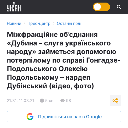
›
›
Новини
Прес-центр
Останні події
Міжфракційне об’єднання
«Дубина – слуга українського
народу» займеться допомогою
потерпілому по справі Гонгадзе-
Подольського Олексію
Подольському – нардеп
Дубінський (відео, фото)
21:31, 11.03.21
5 хв.
98
Підпишіться на нас в Google