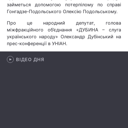
займеться допомогою потерпілому по справі
Гонгадзе-Подольського Олексію Подольському.
Про це народний депутат, голова
Головна
Війна
міжфракційного об’єднання «ДУБИНА – слуга
українського народу» Олександр Дубінський на
Україна
Політика
прес-конференції в УНІАН.
Економіка
Світ
ВІДЕО ДНЯ
Спорт
Наука
Техно і зв'язок
Лайт
Зброя
Інциденти
Здоров'я
Туризм
Цікавинки
Погода
Екологія
Регіони