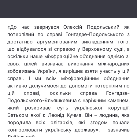
Лонгріди
«До нас звернувся Олексій Подольський як
Відео з Youtube
Статті
потерпілий по справі Гонгадзе-Подольського з
достатньо аргументованим викладенням того,
Інтерв'ю
Думки
що відбувалося зі справою у Верховному суді, а
Архів
Вакансії
оскільки наше міжфракційне об’єднання однією зі
своїх цілей визначає виконання міжнародних
Контакти
зобов’язань України, я вирішив взяти участь у цій
справі. І ми всім міжфракційним об’єднання
Послуги
активно долучимося до допомоги потерпілим по
цій справі, оскільки справа Гонгадзе-
Подольського-Єльяшкевича є наріжним каменем,
який розкриває суть української корупції.
Батьком якої є Леонід Кучма. Він – людина, яка
породила всіх олігархів, які згодом почали
контролювати українську державу», - зазначив