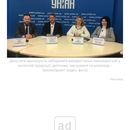
Депутати пропонують заборонити використання пальмової олії у
молочній продукції, дитячому харчуванні та шоколаді -
законопроект (відео, фото)
Реклама
ad