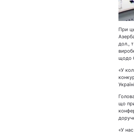
При ць
Азерба
дол., 
виробн
щодо б
«У кол
конкур
Україн
Голова
що пр
конфер
доруче
«У нас