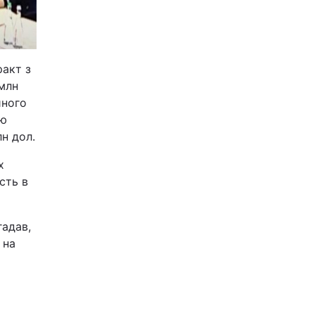
ракт з
 млн
йного
ою
н дол.
х
сть в
гадав,
 на