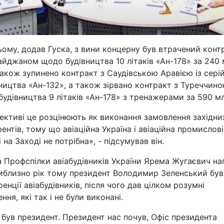
ому, додав Гуска, з вини концерну був втрачений конт
йджаном щодо будівництва 10 літаків «Ан-178» за 240
також зупинено контракт з Саудівською Аравією із сері
ицтва «Ан-132», а також зірвано контракт з Туреччин
удівництва 9 літаків «Ан-178» з тренажерами за 590 мл
ективі це розцінюють як виконання замовлення західни
ентів, тому що авіаційна Україна і авіаційна промислові
і на Заході не потрібна», - підсумував він.
 Профспілки авіабудівників України Ярема Жугаєвич на
иблизно рік тому президент Володимир Зеленський був
енції авіабудівників, після чого дав цілком розумні
ння, які так і не були виконані.
 був президент. Президент нас почув, Офіс президента