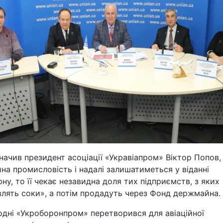
Львів
Харків
Наука
Лайт
начив президент асоціації «Укравіапром» Віктор Попов
Інциденти
йна промисловість і надалі залишатиметься у віданні
ну, то її чекає незавидна доля тих підприємств, з яких
Туризм
влять соки», а потім продадуть через Фонд держмайна.
Погода
одні «Укроборонпром» перетворився для авіаційної