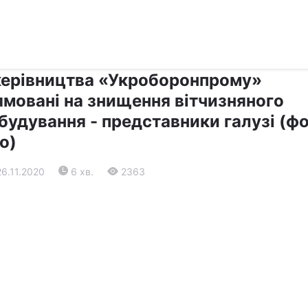
›
›
Прес-центр
Останні події
 керівництва «Укроборонпрому»
ямовані на знищення вітчизняного
будування - представники галузі (фо
о)
26.11.2020
6 хв.
2363