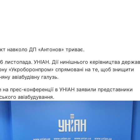
ікт навколо ДП «Антонов» триває.
26 листопада. УНІАН. Дії нинішнього керівництва держа
Війна
рну «Укроборонпром» спрямовані на те, щоб знищити
няну авіабудівну галузь.
Політика
е на прес-конференції в УНІАН заявили представники
ського авіабудування.
Світ