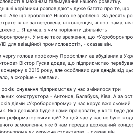
словості в механізм гальмування нашого розвитку.
Статті
нішні керівники розповідають дуже багато про те, що
но. Але що зроблено? Нічого не зроблено. За десять ро
 стратегія не затверджена, ні концепція, ні програма, ніч
Думки
джено ... Я думав, з чим порівняти діяльність
боронпрому». У мене таке враження, що «Укроборонпро
Вакансії
ID для авіаційної промисловості», - сказав він.
 чергу голова профкому Профспілки авіабудівників Укр
тонов» Віктор Гуска додав, що підприємство перебува
 концерну з 2015 року, але особливих дивідендів від ць
ло, а скоріше - навпаки.
 років існування підприємства у нас змінилося три
Фотобанк
льних конструктора - Антонов, Балабуєв, Ківа. А за ост
років діями «Укроборонпрому» у нас керує вже сьомий
Пресцентр
ик. Яка держава буде з нами працювати, у кого буде до
их реформаторських дій? За цей час у нас не було жод
вного замовлення, яке б нам передав державний конце
оронпром» як керуюча структура», - сказав він.