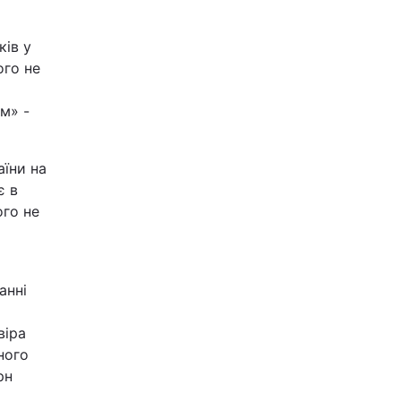
ків у
ого не
м» -
аїни на
є в
ого не
анні
віра
ного
рн