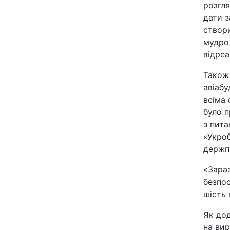
розгля
дати з
створи
мудро 
відреа
Також 
авіабу
всіма 
було п
з пита
«Укроб
держп
«Зараз
безпос
шість 
Як дод
на вир