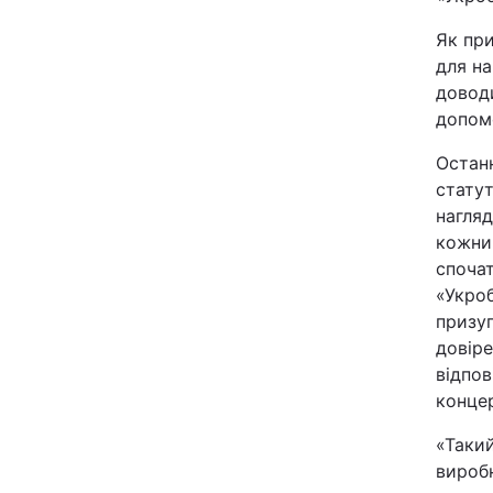
Як при
для на
доводи
допомо
Остан
статут
нагля
кожни
спочат
«Укро
призуп
довіре
відпов
концер
«Таки
виробн