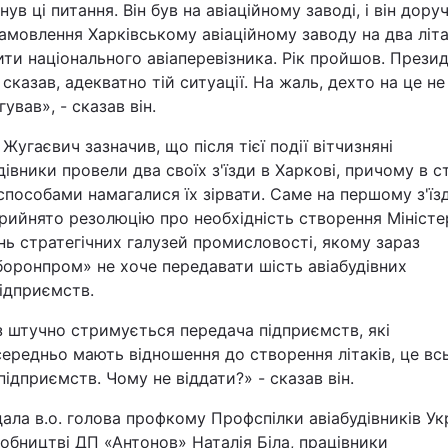
нув ці питання. Він був на авіаційному заводі, і він дору
амовлення Харківському авіаційному заводу на два літа
ти національного авіаперевізника. Рік пройшов. Прези
сказав, адекватно тій ситуації. На жаль, дехто на це не
гував», - сказав він.
Жугаєвич зазначив, що після тієї події вітчизняні
дівники провели два своїх з'їзди в Харкові, причому в с
способами намагалися їх зірвати. Саме на першому з'їзді
рийнято резолюцію про необхідність створення Міністе
нь стратегічних галузей промисловості, якому зараз
оронпром» не хоче передавати шість авіабудівних
ідприємств.
 штучно стримується передача підприємств, які
ередньо мають відношення до створення літаків, це вс
підприємств. Чому не віддати?» - сказав він.
ала в.о. голова профкому Профспілки авіабудівників Ук
обництві ДП «Антонов» Наталія Біла, працівники