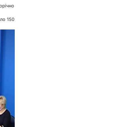
орічно
шло 150