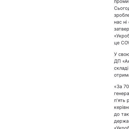
проми
Відео з Youtube
Сьогод
зробле
Інтерв'ю
нас ні
затвер
«Укро
Архів
це COV
Контакти
У свою
ДП «Ан
складі
ПОСЛУГИ
отрима
«За 70
Реклама на сайті
генера
п'ять 
Моніторинг
керівн
до так
держа
«Укроб