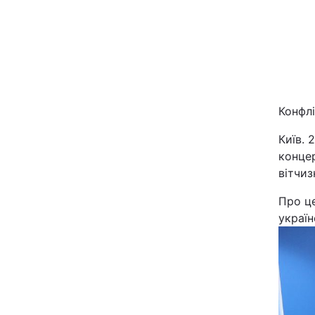
Конфл
Київ. 
Головна
конце
вітчиз
Україна
Про ц
україн
Економіка
Екологія
РЕГІОНИ