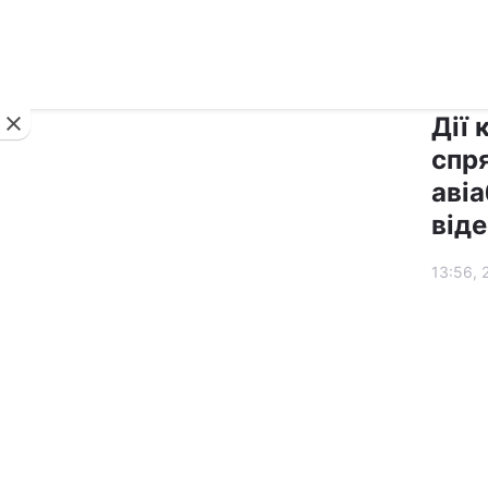
Новини
Дії
спр
авіа
віде
13:56, 