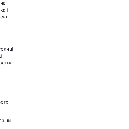
чив
ка і
дент
толиці
 і
рства
ього
раїни