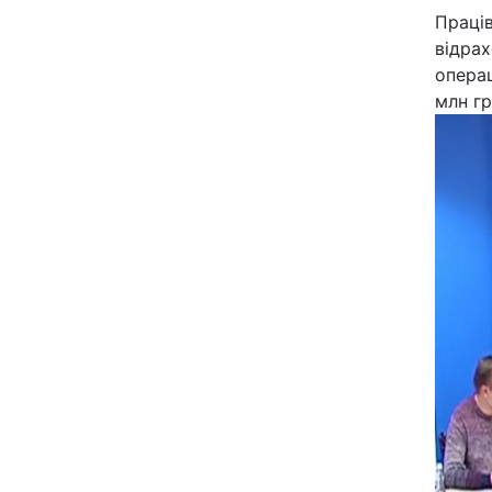
Праці
відра
операц
млн гр