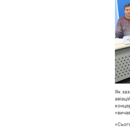
Київ
Дніпро
Одеса
Спорт
Техно і зв'язок
Зброя
Як заз
авіаці
концер
Здоров'я
«вича
Цікавинки
«Сьог