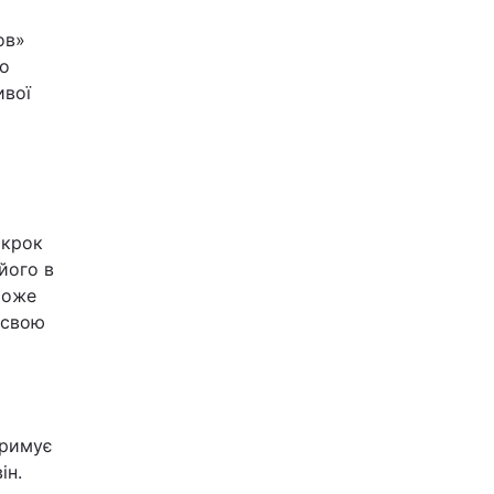
ов»
го
ої ​​
 крок
його в
може
 свою
тримує
ін.