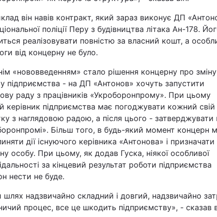
клад він навів контракт, який зараз виконує ДП «Антон
ціональної поліції Перу з будівництва літака Ан-178. Йо
ться реалізовувати повністю за власний кошт, а особлив
ги від концерну не було.
нім «нововведенням» стало рішення концерну про зміну
у підприємства - на ДП «Антонов» хочуть запустити
дову раду з працівників «Укроборонпрому». При цьому
й керівник підприємства має погоджувати кожний свій
ку з наглядовою радою, а після цього - затверджувати 
боронпромі». Більш того, в будь-який момент концерн 
иняти дії існуючого керівника «Антонова» і призначати
ну особу. При цьому, як додав Гуска, ніякої особливої ​​
ідальності за кінцевий результат роботи підприємства
н нести не буде.
й шлях надзвичайно складний і довгий, надзвичайно за
ичий процес, все це шкодить підприємству», - сказав в