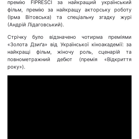
премію FIPRESCI за найкращий український
фільм, премію за найкращу акторську роботу
(Ірма Вітовська) та спеціальну згадку журі
(Андрій Лідаговський).
Стрічку було відзначено чотирма преміями
«Золота Дзиґа» від Української кіноакадемії: за
найкращі фільм, жіночу роль, сценарій та
повнометражний дебют (премія «Відкриття
року»).