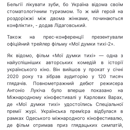
Бельгії лікувати зуби, бо Україна відома своїм
стоматологічним туризмом. То ж мій герой на
роздоріжжі між двома жінками, починаються
конфлікти», - додав Лідаговський.
Також на прес-конференції презентували
офіційний трейлер фільму «Мої думки тихі-2».
Як відомо, фільм «Мої думки тихі» — одна з
найуспішніших авторських комедій в історії
українського кіно. Він вийшов у прокат у січні
2020 року та зібрав аудиторію у 120 тисяч
глядачів. Повнометражний дебют режисера
Антоніо Лукіча було вперше показано на
Міжнародному кінофестивалі у Карлових Варах,
де «Мої думки тихі» удостоїлись Спеціальної
премії журі. Українська прем’єра відбулася в
рамках Одеського міжнародного кінофестивалю,
де фільм отримав приз глядацьких симпатій,