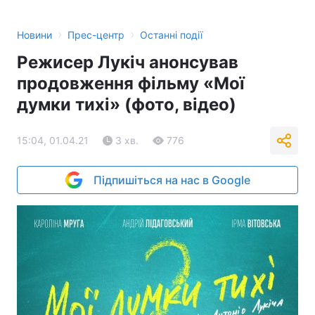
›
›
Новини
Прес-центр
Останні події
Режисер Лукіч анонсував
продовження фільму «Мої
думки тихі» (фото, відео)
15:04, 01.04.21
3 хв.
776
Підпишіться на нас в Google