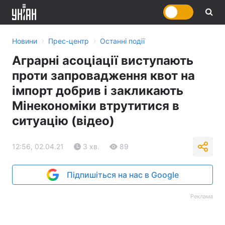
›
›
Новини
Прес-центр
Останні події
Аграрні асоціації виступають
проти запровадження квот на
імпорт добрив і закликають
Мінекономіки втрутитися в
ситуацію (відео)
12:56, 02.04.21
3 хв.
89
Підпишіться на нас в Google
Реклама