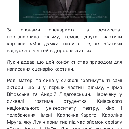
За словами сценариста та режисера-
постановника фільму, темою другої частини
картини «Мої думки тихі» є те, як «батьки
відпускають дітей в доросле життя».
Лукіч додав, що цей конфлікт став приводом для
написання сценарію картини.
Ролі матері та сина у сиквелі гратимуть ті самі
актори, що й у першій частині фільму, - Ірма
Вітовська та Андрій Лідаговський. Наречену у
сиквелі гратиме студентка Київського
національного університету театру, кіно і
телебачення імені Карпенка-Карого Кароліна
Мруга, яку Лукіч примітив під час зйомок серіалу
«Секс, інста і ЗНО». Для молодої акторки ця