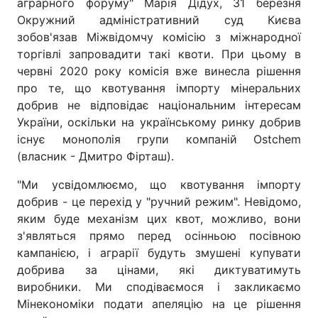
аграрного форуму" Марія Дідух, 31 березня
Окружний адміністративний суд Києва
Лонгріди
зобов'язав Міжвідомчу комісію з міжнародної
торгівлі запровадити такі квоти. При цьому в
Відео з Youtube
Статті
червні 2020 року комісія вже винесла рішення
про те, що квотування імпорту мінеральних
Інтерв'ю
Думки
добрив не відповідає національним інтересам
України, оскільки на українському ринку добрив
Архів
Вакансії
існує монополія групи компаній Ostchem
(власник - Дмитро Фірташ).
Контакти
"Ми усвідомлюємо, що квотування імпорту
Послуги
добрив - це перехід у "ручний режим". Невідомо,
яким буде механізм цих квот, можливо, вони
з'являться прямо перед осінньою посівною
кампанією, і аграрії будуть змушені купувати
добрива за цінами, які диктуватимуть
виробники. Ми сподіваємося і закликаємо
Мінекономіки подати апеляцію на це рішення