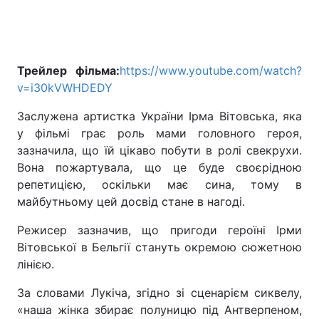
Трейлер фільма:
https://www.youtube.com/watch?
v=i30kVWHDEDY
Заслужена артистка України Ірма Вітовська, яка
у фільмі грає роль мами головного героя,
зазначила, що їй цікаво побути в ролі свекрухи.
Вона пожартувала, що це буде своєрідною
репетицією, оскільки має сина, тому в
майбутньому цей досвід стане в нагоді.
Режисер зазначив, що пригоди героїні Ірми
Вітовської в Бельгії стануть окремою сюжетною
лінією.
За словами Лукіча, згідно зі сценарієм сиквелу,
«наша жінка збирає полуницю під Антверпеном,