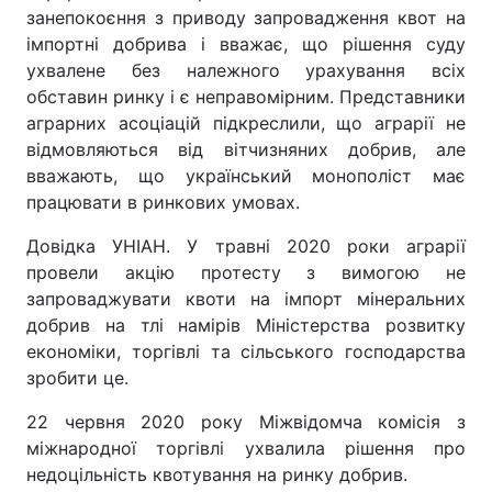
занепокоєння з приводу запровадження квот на
імпортні добрива і вважає, що рішення суду
ухвалене без належного урахування всіх
обставин ринку і є неправомірним. Представники
аграрних асоціацій підкреслили, що аграрії не
відмовляються від вітчизняних добрив, але
вважають, що український монополіст має
працювати в ринкових умовах.
Довідка УНІАН. У травні 2020 роки аграрії
провели акцію протесту з вимогою не
запроваджувати квоти на імпорт мінеральних
добрив на тлі намірів Міністерства розвитку
економіки, торгівлі та сільського господарства
зробити це.
22 червня 2020 року Міжвідомча комісія з
міжнародної торгівлі ухвалила рішення про
недоцільність квотування на ринку добрив.