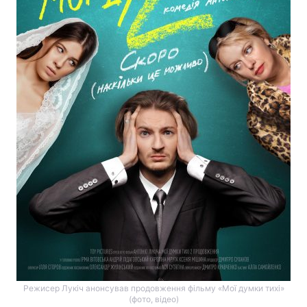
Режисер Лукіч анонсував продовження фільму «Мої думки тихі»
(фото, відео)