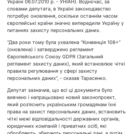
Україні 06.07.2010 р. - УНІАН). Водночас, за
словами депутата, в Україні законодавство
потребує оновлення, оскільки останнім часом
європейські країни значно випередили Україну у
питаннях захисту персональних даних.
“Два роки тому була ухвалена “Конвенція 108+”
(оновлена) і затверджено регламент
Європейського Союзу GDPR (Загальний
регламент захисту даних), який встановлює чіткі
правила регулювання у сфері захисту
персональних даних”, - сказав Тарасенко.
Депутат зазначив, що всі ці документи було
вивчено і напрацьовано новий законопроект,
який роз’яснить українським громадянам їхні
права на захист персональних даних, встановить
чіткі межі відповідальності державних органів,
юридичних компаній і приватних осіб, які
обробляють, збирають персональні дані, а потім