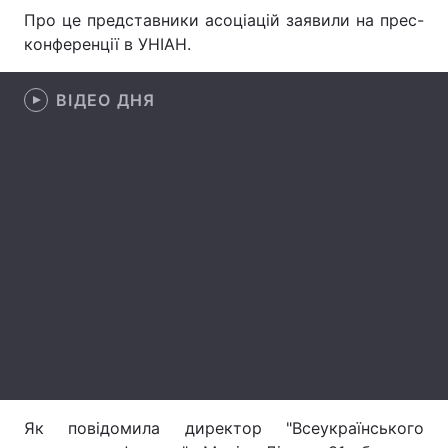
Про це представники асоціацій заявили на прес-
конференції в УНІАН.
Головна
Війна
ВІДЕО ДНЯ
Україна
Політика
Економіка
Світ
Спорт
Наука
Техно і зв'язок
Лайт
Зброя
Інциденти
Здоров'я
Туризм
Цікавинки
Погода
Як повідомила директор "Всеукраїнського
Екологія
Регіони