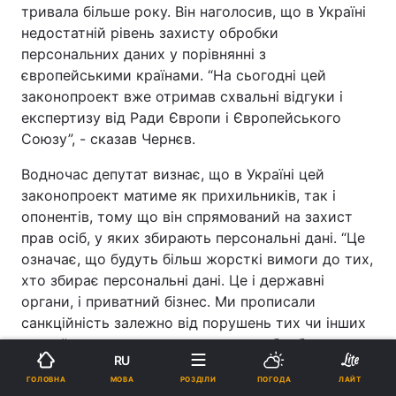
тривала більше року. Він наголосив, що в Україні
недостатній рівень захисту обробки
персональних даних у порівнянні з
європейськими країнами. “На сьогодні цей
законопроект вже отримав схвальні відгуки і
експертизу від Ради Європи і Європейського
Союзу”, - сказав Чернєв.
Водночас депутат визнає, що в Україні цей
законопроект матиме як прихильників, так і
опонентів, тому що він спрямований на захист
прав осіб, у яких збирають персональні дані. “Це
означає, що будуть більш жорсткі вимоги до тих,
хто збирає персональні дані. Це і державні
органи, і приватний бізнес. Ми прописали
санкційність залежно від порушень тих чи інших
статей цього закону в принципах обробки
RU
персональних даних, зберігання їх і роботи з
МОВА
ГОЛОВНА
РОЗДІЛИ
ПОГОДА
ЛАЙТ
ними”, - сказав Чернєв.