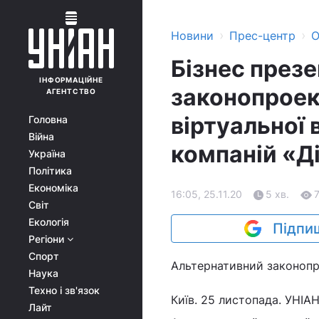
›
›
Новини
Прес-центр
О
Бізнес през
ІНФОРМАЦІЙНЕ
законопроек
АГЕНТСТВО
віртуальної 
Головна
Війна
компаній «Ді
Україна
Політика
Економіка
16:05, 25.11.20
5 хв.
Світ
Екологія
Підпиш
Регіони
Спорт
Альтернативний законопр
Наука
Техно і зв'язок
Київ. 25 листопада. УНІАН
Лайт