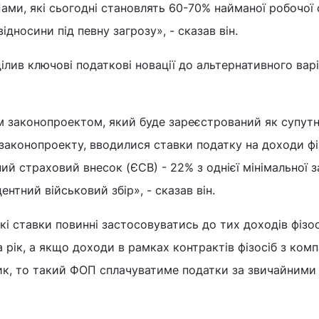
Пами, які сьогодні становлять 60-70% найманої робочої 
відносини під певну загрозу», - сказав він.
ділив ключові податкові новації до альтернативного вар
 законопроектом, який буде зареєстрований як супутн
законопроекту, вводилися ставки податку на доходи ф
ьний страховий внесок (ЄСВ) - 22% з однієї мінімальної з
центний військовий збір», - сказав він.
і ставки повинні застосовуватись до тих доходів фізосі
 рік, а якщо доходи в рамках контрактів фізосіб з ком
к, то такий ФОП сплачуватиме податки за звичайними