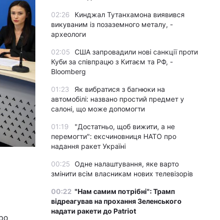
02:26
Кинджал Тутанхамона виявився
викуваним із позаземного металу, -
археологи
02:05
США запровадили нові санкції проти
Куби за співпрацю з Китаєм та РФ, -
Bloomberg
01:23
Як вибратися з багнюки на
автомобілі: названо простий предмет у
салоні, що може допомогти
01:19
"Достатньо, щоб вижити, а не
перемогти": ексчиновниця НАТО про
надання ракет Україні
00:25
Одне налаштування, яке варто
змінити всім власникам нових телевізорів
00:22
"Нам самим потрібні": Трамп
відреагував на прохання Зеленського
надати ракети до Patriot
ро