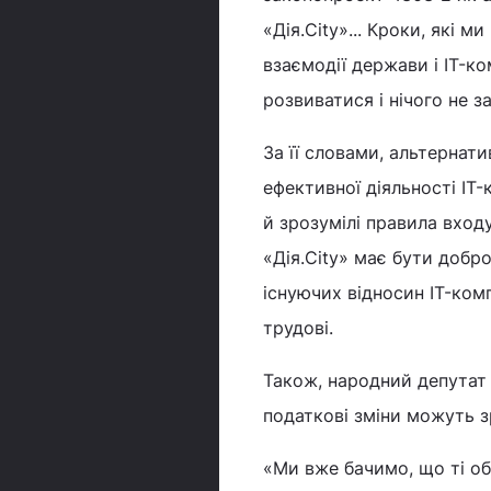
«Дія.City»... Кроки, які
взаємодії держави і IT-ко
розвиватися і нічого не 
За її словами, альтернат
ефективної діяльності IT-
й зрозумілі правила вход
«Дія.City» має бути добр
існуючих відносин IT-ком
трудові.
Також, народний депутат
податкові зміни можуть з
«Ми вже бачимо, що ті об