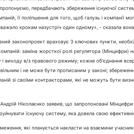
 ми пропонуємо, передбачають збереження існуючої систе
мпаній, її поліпшення для того, щоб галузь і компанії мо
заважало крокам назустріч один одному», - сказала вона
ивний законопроект враховує 3 ключових пункти, необх
компаній: заміна жорсткої ролі регулятора (Мінцифри) н
у і виходу в/з правового режиму; кожне об'єднання все
овільним і не може бути прописаним у законі; збережен
паній зі своїми контракторами, які не можуть бути визн
 Андрій Ніколаєнко заявив, що запропоновані Мінцифри
руйнувати існуючу систему, яка довела свою ефективні
меження, які планується накласти на взаємини учасник