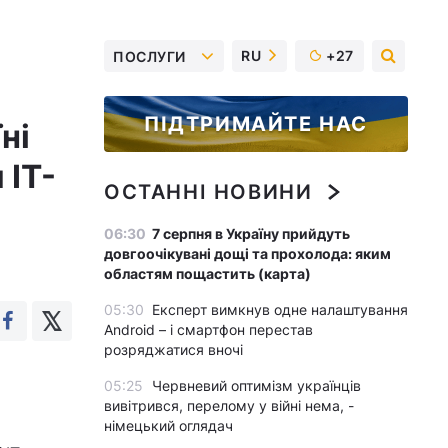
RU
+27
ПОСЛУГИ
ПІДТРИМАЙТЕ НАС
ні
 IT-
ОСТАННІ НОВИНИ
06:30
7 серпня в Україну прийдуть
довгоочікувані дощі та прохолода: яким
областям пощастить (карта)
05:30
Експерт вимкнув одне налаштування
Android – і смартфон перестав
розряджатися вночі
05:25
Червневий оптимізм українців
вивітрився, перелому у війні нема, -
німецький оглядач