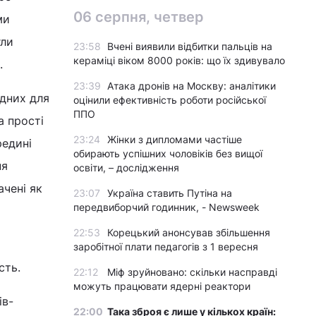
06 серпня, четвер
ми
гли
23:58
Вчені виявили відбитки пальців на
кераміці віком 8000 років: що їх здивувало
.
23:39
Атака дронів на Москву: аналітики
ідних для
оцінили ефективність роботи російської
ППО
а прості
23:24
Жінки з дипломами частіше
редині
обирають успішних чоловіків без вищої
ня
освіти, – дослідження
ачені як
23:07
Україна ставить Путіна на
передвиборчий годинник, - Newsweek
22:53
Корецький анонсував збільшення
заробітної плати педагогів з 1 вересня
сть.
22:12
Міф зруйновано: скільки насправді
можуть працювати ядерні реактори
ів-
22:00
Така зброя є лише у кількох країн: