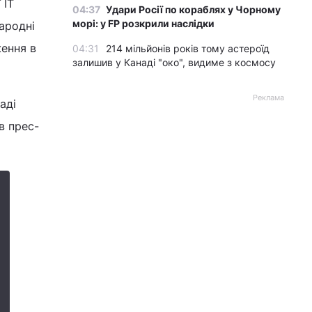
 IT
04:37
Удари Росії по кораблях у Чорному
морі: у FP розкрили наслідки
народні
ення в
04:31
214 мільйонів років тому астероїд
залишив у Канаді "око", видиме з космосу
Реклама
аді
в прес-