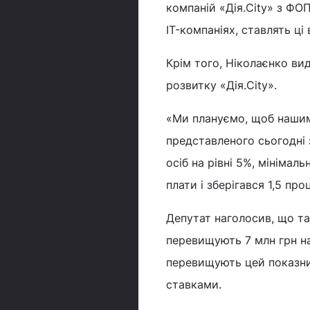
компаній «Дія.City» з ФО
IT-компаніях, ставлять ці 
Крім того, Ніколаєнко ви
розвитку «Дія.City».
«Ми плануємо, щоб нашим
представленого сьогодні 
осіб на рівні 5%, мінімал
плати і зберігався 1,5 про
Депутат наголосив, що так
перевищують 7 млн грн на
перевищують цей показни
ставками.