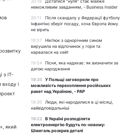
20:18
Дістатися "нуля" стає майже
неможливим завданням, - Business Insider
мов
20:11
Після скандалу у Федерації футболу
Інфантіно зберіг посаду, хоча Європа йому
не вірить
19:57
Нікітюк з однорічним сином
вирушила на відпочинок у гори та
 розвитку
нарвалася на хейт
19:54
Пісня, яка надихає: як визначити за
датою народження
 з IT-
19:35
У Польщі заговорили про
 входу і
можливість перехоплення російських
ракет над Україною, - PAP
проект
19:30
Люди, які народилися в ці місяці,
найвідповідальніші
19:22
В Україні розподіляти
електроенергію будуть по-новому:
», який
Шмигаль розкрив деталі