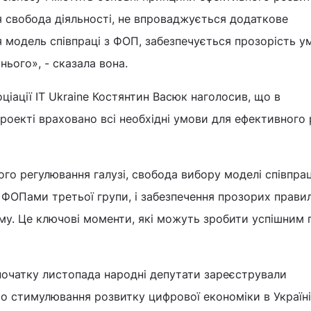
ся свобода діяльності, не впроваджується додаткове
я модель співпраці з ФОП, забезпечується прозорість у
нього», - сказала вона.
іації IT Ukraine Костянтин Васюк наголосив, що в
оекті враховано всі необхідні умови для ефективного
го регулювання галузі, свобода вибору моделі співпраці
з ФОПами третьої групи, і забезпечення прозорих правил
му. Це ключові моменти, які можуть зробити успішним 
початку листопада народні депутати зареєстрували
 стимулювання розвитку цифрової економіки в Україні