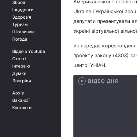
Американської торгової па
Зброя
Інциденти
Ukraine і Української асо
Здоров'я
депутати презентували а
Туризм
Україні віртуальної вільно
Цікавинки
Погода
Як передає кореспондент
Відео з Youtube
проекту закону (4303) за
Статті
центрі УНІАН.
Інтерв'ю
Думки
Лонгріди
ВІДЕО ДНЯ
Архів
Вакансії
Контакти