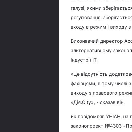
галузі, якими зберігаєть
регулювання, зберігаєтьс
входу в режим і виходу з 
Виконавчий директор Асоц
альтернативному законопр
індустрії IT.
«Це відсутність додатково
фахівцями, в тому числі 
виходу з правового режи
«Дія.City», - сказав він.
Як повідомляв УНІАН, на 
законопроект №4303 «Про