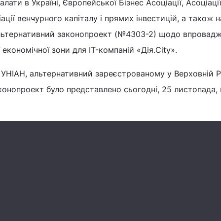
лати в Україні, Європейської Бізнес Асоціації, Асоціації
ціації венчурного капіталу і прямих інвестицій, а також 
льтернативний законопроект (№4303-2) щодо впровадж
ї економічної зони для IT-компаній «Дія.City».
 УНІАН, альтернативний зареєстрованому у Верховній Р
конопроект було представлено сьогодні, 25 листопада, 