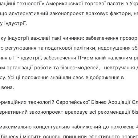
аційні технології» Американської торгової палати в Укр
, що альтернативний законопроект враховує фактори, не
 індустрії.
ку індустрії важливі такі чинники: забезпечення прозор
о регулювання та податкової політики, недопущення зб
ня в IT-індустрії, забезпечення IT-компаній належним р
рм організації роботи та бізнес-моделей, і невтручання
есу. Усі ці положення знайшли своє відображення в
 вона.
рмаційних технологій Європейської Бізнес Асоціації О
ернативний законопроект враховує всі рекомендації біз
максимально концептуально наближений до положень 4
 бізнесу і містить основні принципи ефективного розвит