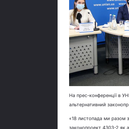
На прес-конференції в УН
альтернативний законопр
«18 листопада ми разом 
законопроект 4303-2 як 