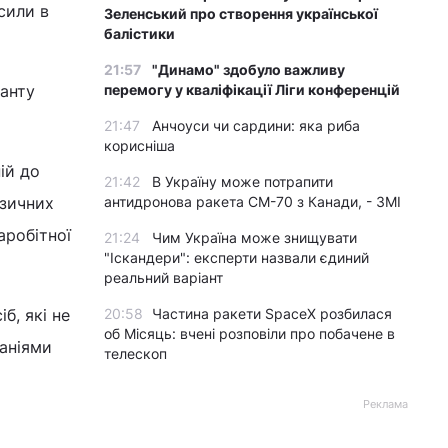
сили в
Зеленський про створення української
балістики
21:57
"Динамо" здобуло важливу
іанту
перемогу у кваліфікації Ліги конференцій
21:47
Анчоуси чи сардини: яка риба
корисніша
ій до
21:42
В Україну може потрапити
ізичних
антидронова ракета CM-70 з Канади, - ЗМІ
аробітної
21:24
Чим Україна може знищувати
"Іскандери": експерти назвали єдиний
реальний варіант
б, які не
20:58
Частина ракети SpaceX розбилася
об Місяць: вчені розповіли про побачене в
паніями
телескоп
Реклама