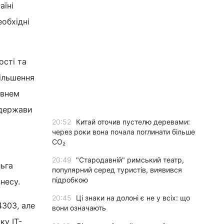
аїні
обхідні
ості та
ільшення
івнем
 держави
20:52
Китай оточив пустелю деревами:
через роки вона почала поглинати більше
CO₂
20:49
"Стародавній" римський театр,
льга
популярний серед туристів, виявився
підробкою
несу.
20:45
Ці знаки на долоні є не у всіх: що
303, але
вони означають
ку IT-