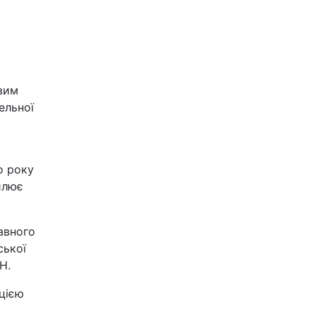
овим
ельної
о року
илює
авного
ської
Н.
пцією