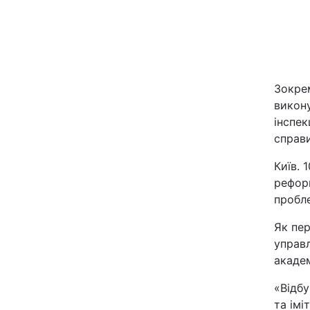
Зокрем
викону
інспек
справи
Головна
Київ. 
Україна
реформ
пробле
Економіка
Як пе
управл
Екологія
академ
«Відбу
РЕГІОНИ
та імі