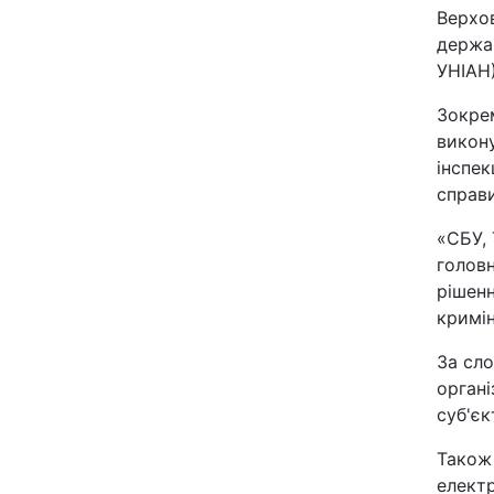
Верхов
держав
Київ
УНІАН)
Дніпро
Зокрем
викону
Одеса
інспек
справи
Спорт
«СБУ, 
головн
Техно і зв'язок
рішенн
кримін
Зброя
За сло
органі
Здоров'я
суб'єк
Також
Цікавинки
електр