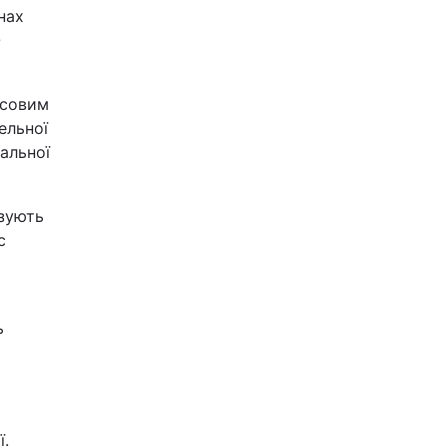
нах
-
асовим
ельної
нальної
азують
с
ь
ї.