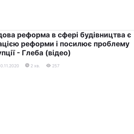
›
›
Прес-центр
Останні події
дова реформа в сфері будівництва є
тацією реформи і посилює проблему
пції - Глеба (відео)
10.11.2020
2 хв.
257