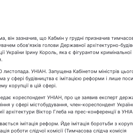
а, він зазначив, що Кабмін у грудні призначив тимчас
вачем обов'язків голови Державної архітектурно-будів
ції України Ірину Король, яка є фігурантом кримінальної
.
Війна
10 листопада. УНІАН. Запущена Кабінетом міністрів цьог
Політика
а у сфері будівництва є імітацією реформи і лише пос
му корупції в цій сфері.
Світ
редає кореспондент УНІАН, про це заявив експерт держ
іння у сфері містобудування, член-кореспондент Україн
ії архітектури Віктор Глеба на прес-конференції в УНІА
вається імітація реформ. Йде імітація боротьби з кору
тація роботи слідчої комісії (Тимчасова слідча комісія