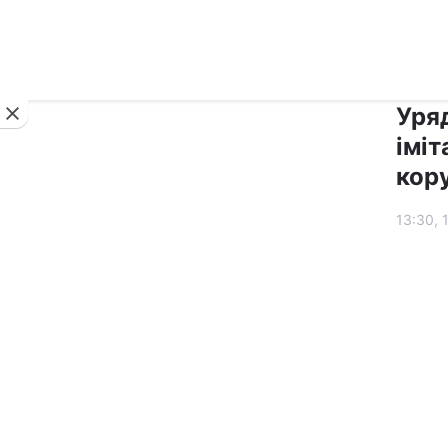
Новини
Уря
імі
кору
13:30, 