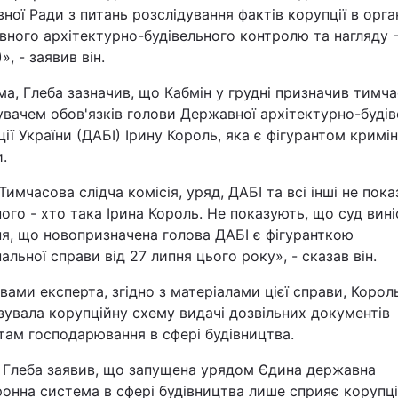
ної Ради з питань розслідування фактів корупції в орга
ного архітектурно-будівельного контролю та нагляду 
Львів
», - заявив він.
Харків
а, Глеба зазначив, що Кабмін у грудні призначив тимч
вачем обов'язків голови Державної архітектурно-будів
ції України (ДАБІ) Ірину Король, яка є фігурантом кримі
.
Наука
Тимчасова слідча комісія, уряд, ДАБІ та всі інші не пок
ого - хто така Ірина Король. Не показують, що суд вині
я, що новопризначена голова ДАБІ є фігуранткою
Лайт
альної справи від 27 липня цього року», - сказав він.
Інциденти
вами експерта, згідно з матеріалами цієї справи, Корол
зувала корупційну схему видачі дозвільних документів
Туризм
там господарювання в сфері будівництва.
 Глеба заявив, що запущена урядом Єдина державна
Погода
онна система в сфері будівництва лише сприяє корупці