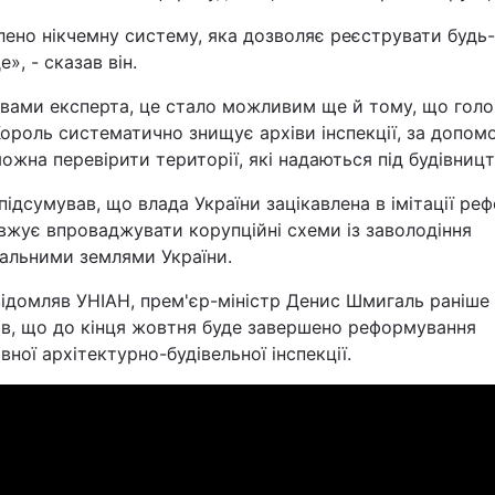
Статті
ено нікчемну систему, яка дозволяє реєструвати будь-
е», - сказав він.
Думки
овами експерта, це стало можливим ще й тому, що голо
ороль систематично знищує архіви інспекції, за допом
Вакансії
ожна перевірити території, які надаються під будівницт
підсумував, що влада України зацікавлена в імітації реф
вжує впроваджувати корупційні схеми із заволодіння
нальними землями України.
відомляв УНІАН, прем'єр-міністр Денис Шмигаль раніше
яв, що до кінця жовтня буде завершено реформування
Фотобанк
ної архітектурно-будівельної інспекції.
Пресцентр