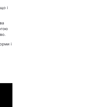
що і
ва
огою
во.
орми і