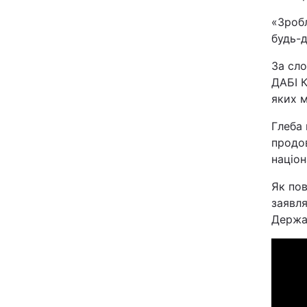
Відео з Youtube
«Зробл
будь-д
Інтерв'ю
За сл
ДАБІ К
Архів
яких м
Контакти
Глеба 
продо
націо
ПОСЛУГИ
Як по
заявл
Реклама на сайті
Держав
Моніторинг