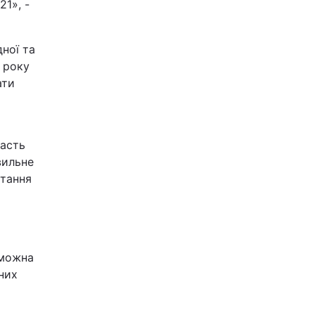
21», -
ної та
 року
ати
дасть
вильне
стання
 можна
них