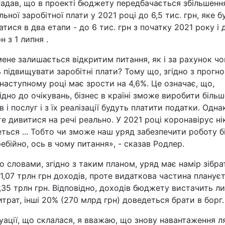
гадав, що в проекті бюджету передбачається збільшенн
льної заробітної плати у 2021 році до 6,5 тис. грн, яке б
атися в два етапи - до 6 тис. грн з початку 2021 року і 
н з 1 липня .
ене залишається відкритим питання, як і за рахунок чо
 підвищувати заробітні плати? Тому що, згідно з прогн
наступному році має зрости на 4,6%. Це означає, що,
ідно до очікувань, бізнес в країні зможе виробити більш
в і послуг і з їх реалізації будуть платити податки. Одна
е дивитися на речі реально. У 2021 році коронавірус ні
еться ... Тобто чи зможе наш уряд забезпечити роботу б
ебійно, ось в чому питання», - сказав Родлер.
о словами, згідно з таким планом, уряд має намір зібра
1,07 трлн грн доходів, проте видаткова частина планує
,35 трлн грн. Відповідно, доходів бюджету вистачить л
трат, інші 20% (270 млрд грн) доведеться брати в борг.
уації, що склалася, я вважаю, що знову навантаження л