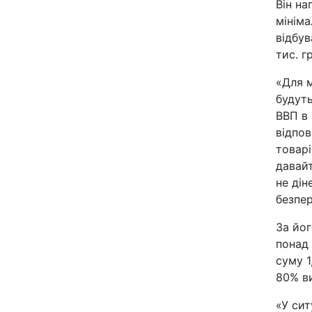
Він на
мініма
відбув
тис. гр
«Для м
будуть
ВВП в 
відпов
товарі
давайт
не дін
безпер
За йог
понад 
суму 1
80% ви
«У сит