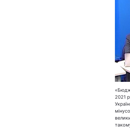
Київ
Дніпро
Одеса
Спорт
Техно і зв'язок
«Бюдже
Зброя
2021 р
Україн
Здоров'я
мінусо
велики
Цікавинки
такому