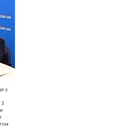
де у
 З
ки
и
птом