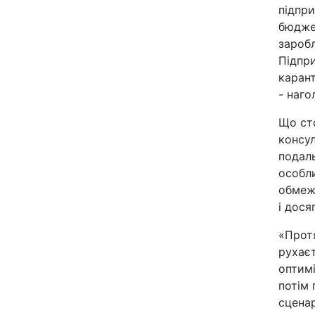
підпри
бюджет
заробл
Підпри
карант
- наго
Що сто
консу
подал
особли
обмеж
і дося
«Прот
рухаєт
оптимі
потім
сценар