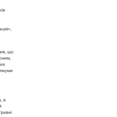
ків
льше»,
ив, що
рним,
них
симуми
, а
й
гривні