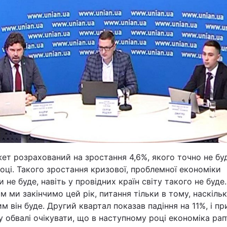
Львів
Харків
Наука
Лайт
т розрахований на зростання 4,6%, якого точно не бу
Інциденти
оці. Такого зростання кризової, проблемної економіки
и не буде, навіть у провідних країн світу такого не буде.
Туризм
м ми закінчимо цей рік, питання тільки в тому, наскіль
м він буде. Другий квартал показав падіння на 11%, і пр
Погода
 обвалі очікувати, що в наступному році економіка ра