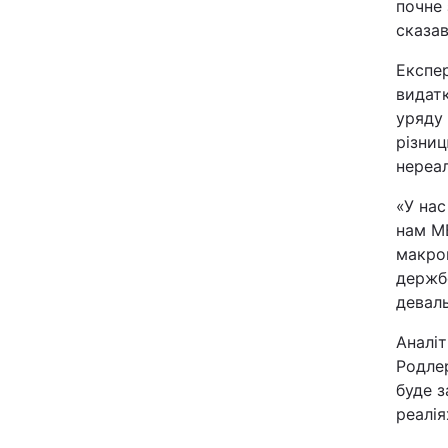
почне 
Відео з Youtube
сказав
Експер
Інтерв'ю
видатк
уряду
Архів
різниц
нереа
Контакти
«У нас
нам МВ
ПОСЛУГИ
макро
держбо
деваль
Реклама на сайті
Аналіт
Моніторинг
Родлер
буде з
реалія