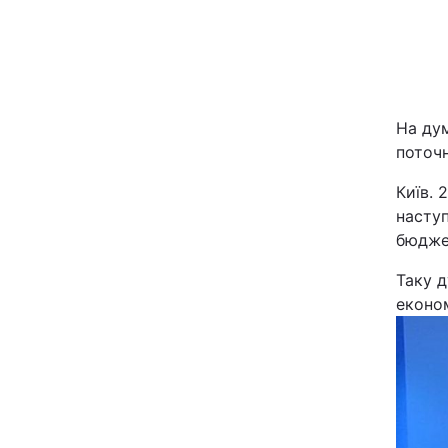
На дум
поточ
Київ. 
Головна
насту
бюджет
Україна
Таку д
економ
Економіка
Екологія
РЕГІОНИ