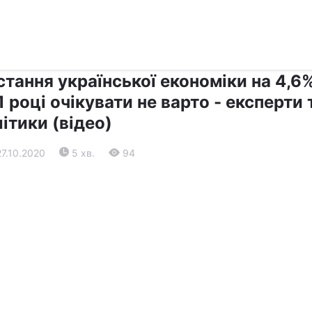
›
›
Прес-центр
Останні події
тання української економіки на 4,6
 році очікувати не варто - експерти 
ітики (відео)
27.10.2020
5 хв.
94