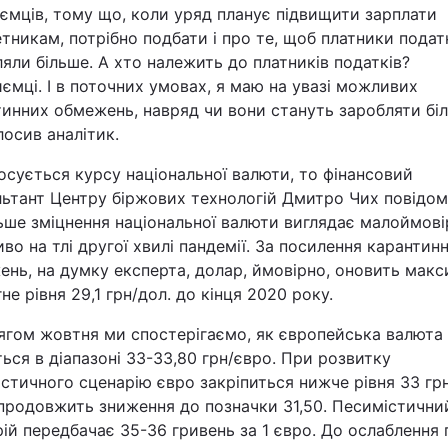
ємців, тому що, коли уряд планує підвищити зарплати
никам, потрібно подбати і про те, щоб платники подат
яли більше. А хто належить до платників податків?
ємці. І в поточних умовах, я маю на увазі можливих
инних обмежень, навряд чи вони стануть заробляти бі
лосив аналітик.
сується курсу національної валюти, то фінансовий
льтант Центру біржових технологій Дмитро Чих повідом
ьше зміцнення національної валюти виглядає малоймові
во на тлі другої хвилі пандемії. За посилення карантин
ень, на думку експерта, долар, ймовірно, оновить мак
гне рівня 29,1 грн/дол. до кінця 2020 року.
ягом жовтня ми спостерігаємо, як європейська валюта
ься в діапазоні 33-33,80 грн/євро. При розвитку
стичного сценарію євро закріпиться нижче рівня 33 грн
 продовжить зниження до позначки 31,50. Песимістични
ій передбачає 35-36 гривень за 1 євро. До ослаблення 