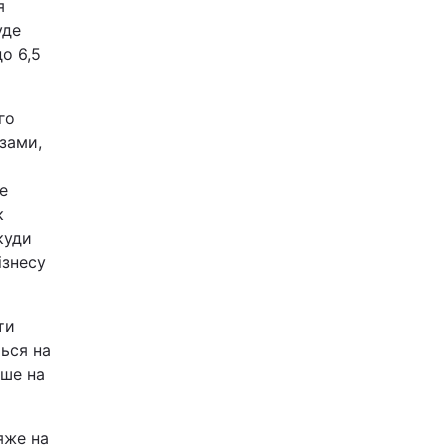
я
уде
до 6,5
го
озами,
е
к
куди
ізнесу
ти
ться на
ише на
яже на