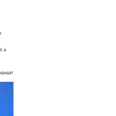
я
% в
андидат