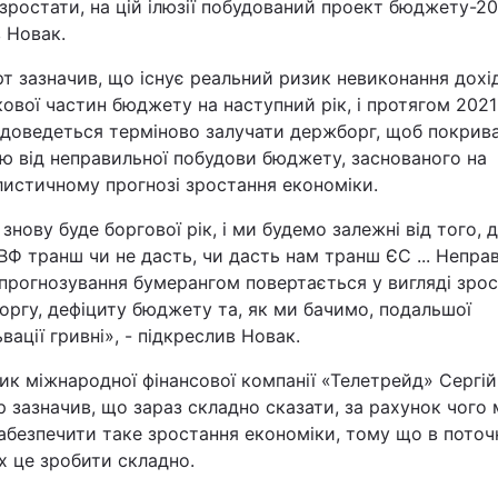
зростати, на цій ілюзії побудований проект бюджету-20
Статті
 Новак.
т зазначив, що існує реальний ризик невиконання дохід
Думки
ової частин бюджету на наступний рік, і протягом 2021
 доведеться терміново залучати держборг, щоб покрив
Вакансії
ю від неправильної побудови бюджету, заснованого на
листичному прогнозі зростання економіки.
 знову буде боргової рік, і ми будемо залежні від того, 
Ф транш чи не дасть, чи дасть нам транш ЄС ... Непра
прогнозування бумерангом повертається у вигляді зро
ргу, дефіциту бюджету та, як ми бачимо, подальшої
вації гривні», - підкреслив Новак.
Фотобанк
ик міжнародної фінансової компанії «Телетрейд» Сергій
Пресцентр
 зазначив, що зараз складно сказати, за рахунок чого
абезпечити таке зростання економіки, тому що в поточ
х це зробити складно.