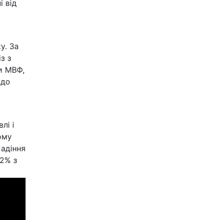
і від
о
у. За
з з
и МВФ,
одо
лі і
ому
Падіння
,2% з