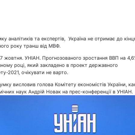
ку аналітиків та експертів, Україна не отримає до кінц
ного року транш від МВФ.
27 жовтня. УНІАН. Прогнозованого зростання ВВП на 4,6
Війна
пному році, який закладено в проект державного
у-2021, очікувати не варто.
Політика
умку висловив голова Комітету економістів України, к
ічних наук Андрій Новак на прес-конференції в УНІАН.
Світ