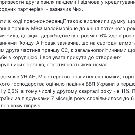
ризвести друга хвиля пандемії і відмова у кредитуванн
одних партнерів», - зазначив Чих.
ти в ході прес-конференції також висловили думку, щ
ання траншу МВФ малоймовірне до кінця поточного рок
и Чиха, дефіцит держбюджету в розмірі 6% йде в розрі
аннями Фонду. А Новак зазначив, що на сьогодні вимог
ним друга частина траншу ЄС, є загальнополітичними щ
би з корупцією, і вся увага прикута до створених
рупційних органів, ефективності яких немає.
ідомляв УНІАН, Міністерство розвитку економіки, торгів
кого господарства оцінило падіння ВВП України в перш
чі у 6,5%, в тому числі у другому кварталі року - в 11%. 
раїни за підсумками 7 місяців року сповільнилося до 6
 першому півріччі.