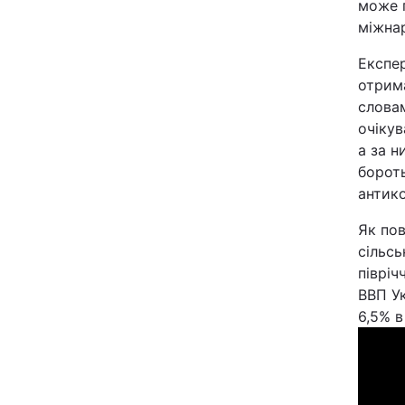
може п
міжнар
Експер
отрим
словам
очікув
а за 
бороть
антико
Як пов
сільсь
півріч
ВВП Ук
6,5% в