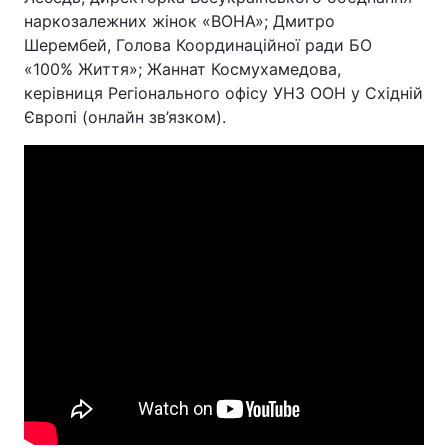
наркозалежних жінок «ВОНА»; Дмитро
Шерембей, Голова Координаційної ради БО
«100% Життя»; Жаннат Космухамедова,
керівниця Регіонального офісу УНЗ ООН у Східній
Європі (онлайн зв’язком).