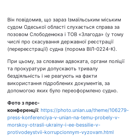
Він повідомив, що зараз Ізмаїльським міським
судом Одеської області слухається справа за
позовом Слободенюка і ТОВ «Злагода» (у тому
числі про скасування державної реєстрації
(перереєстрації) судна (порома ВІЛ-0224-К).
При цьому, за словами адвоката, органи поліції
та прокуратури допускають тривалу
бездіяльність і не реагують на факти
використання підроблених документів, за
допомогою яких було переоформлено судно.
Фото з прес-
конференції
:
https://photo.unian.ua/theme/106279-
press-konferenciya-v-unian-na-temu-probely-v-
morskoy-otrasli-ukrainy-i-ee-bessilie-v-
protivodeystvii-korrupcionnym-vyzovam.html