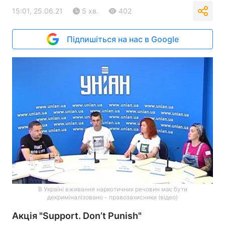
15:01, 25.06.21
5 хв.
402
Підпишіться на нас в Google
В Україні вживання наркотичних речовин має бути
декриміналізовано - правозахисники (відео)
Акція "Support. Don’t Punish"