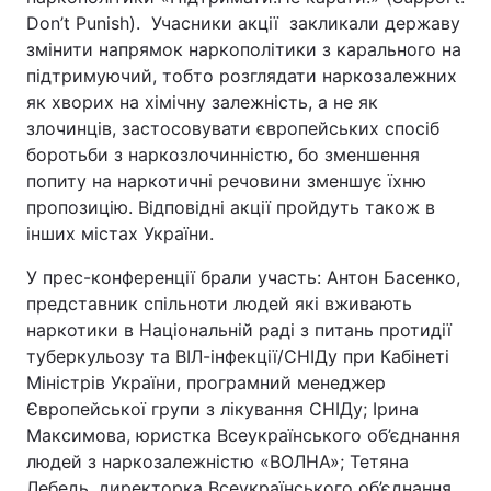
Don’t Punish). Учасники акції закликали державу
змінити напрямок наркополітики з карального на
підтримуючий, тобто розглядати наркозалежних
як хворих на хімічну залежність, а не як
злочинців, застосовувати європейських спосіб
боротьби з наркозлочинністю, бо зменшення
попиту на наркотичні речовини зменшує їхню
пропозицію. Відповідні акції пройдуть також в
інших містах України.
У прес-конференції брали участь: Антон Басенко,
представник спільноти людей які вживають
наркотики в Національній раді з питань протидії
туберкульозу та ВІЛ-інфекції/СНІДу при Кабінеті
Міністрів України, програмний менеджер
Європейської групи з лікування СНІДу; Ірина
Максимова, юристка Всеукраїнського об’єднання
людей з наркозалежністю «ВОЛНА»; Тетяна
Лебедь, директорка Всеукраїнського об’єднання