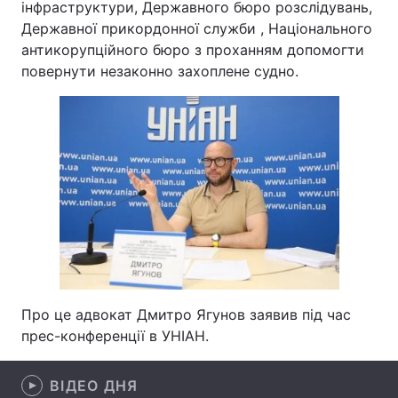
інфраструктури, Державного бюро розслідувань,
Державної прикордонної служби , Національного
Лонгріди
антикорупційного бюро з проханням допомогти
повернути незаконно захоплене судно.
Відео з Youtube
Статті
Інтерв'ю
Думки
Архів
Вакансії
Контакти
Послуги
Про це адвокат Дмитро Ягунов заявив під час
прес-конференції в УНІАН.
ВІДЕО ДНЯ