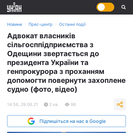
›
›
Новини
Прес-центр
Останні події
Адвокат власників
сільгосппідприємства з
Одещини звертається до
президента України та
генпрокурора з проханням
допомогти повернути захоплене
судно (фото, відео)
14:56, 29.06.21
2 хв.
96
Підпишіться на нас в Google