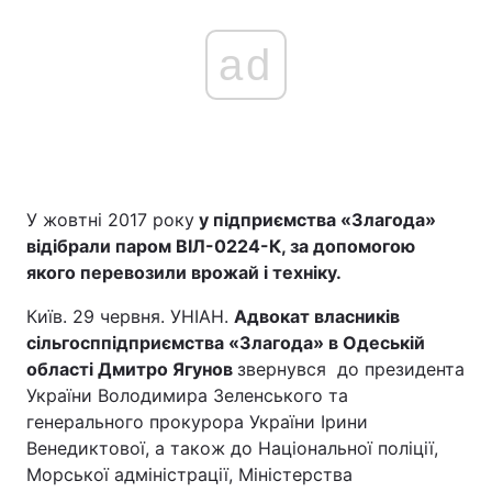
ad
Головна
Війна
Україна
Політика
Економіка
Світ
У жовтні 2017 року
у підприємства «Злагода»
Спорт
Наука
відібрали паром ВІЛ-0224-К, за допомогою
якого перевозили врожай і техніку.
Техно і зв'язок
Лайт
Київ. 29 червня. УНІАН.
Адвокат власників
Зброя
Інциденти
сільгосппідприємства «Злагода» в Одеській
області Дмитро Ягунов
звернувся до президента
Здоров'я
Туризм
України Володимира Зеленського та
генерального прокурора України Ірини
Цікавинки
Погода
Венедиктової, а також до Національної поліції,
Морської адміністрації, Міністерства
Екологія
Регіони