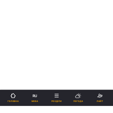
RU
МОВА
ГОЛОВНА
РОЗДІЛИ
ПОГОДА
ЛАЙТ
›
›
Новини
Прес-центр
Останні події