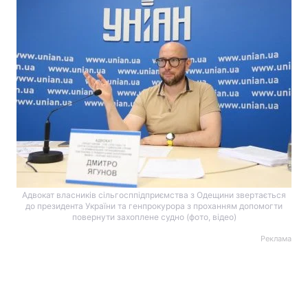
Адвокат власників сільгосппідприємства з Одещини звертається
до президента України та генпрокурора з проханням допомогти
повернути захоплене судно (фото, відео)
Реклама