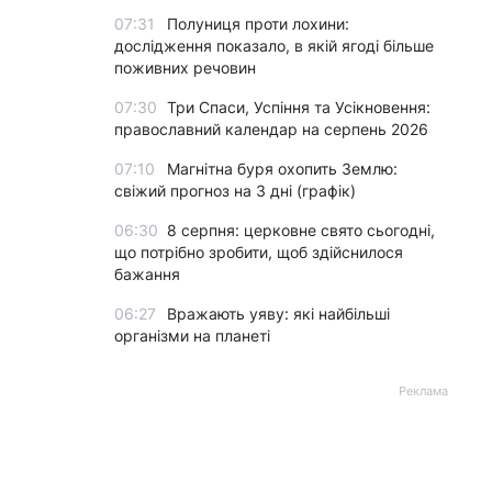
07:31
Полуниця проти лохини:
дослідження показало, в якій ягоді більше
поживних речовин
07:30
Три Спаси, Успіння та Усікновення:
православний календар на серпень 2026
07:10
Магнітна буря охопить Землю:
свіжий прогноз на 3 дні (графік)
06:30
8 серпня: церковне свято сьогодні,
що потрібно зробити, щоб здійснилося
бажання
06:27
Вражають уяву: які найбільші
організми на планеті
Реклама