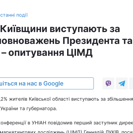
станні події
 Київщини виступають за
повноважень Президента та
 – опитування ЦІМД
іться на нас в Google
1,2% жителів Київської області виступають за збільшенн
України та губернатора.
-конференції в УНІАН повідомив перший заступник дире
 маркетингових досліджень (ЦІМД) Геннадій ЛУКІВ, пос