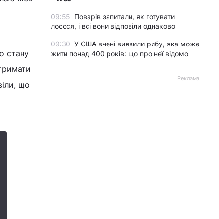
09:55
Поварів запитали, як готувати
лосося, і всі вони відповіли однаково
09:30
У США вчені виявили рибу, яка може
о стану
жити понад 400 років: що про неї відомо
дтримати
Реклама
віли, що