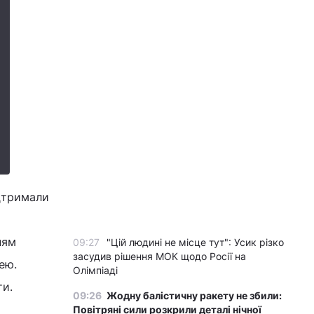
ідтримали
ням
09:27
"Цій людині не місце тут": Усик різко
засудив рішення МОК щодо Росії на
ею.
Олімпіаді
ти.
09:26
Жодну балістичну ракету не збили:
Повітряні сили розкрили деталі нічної