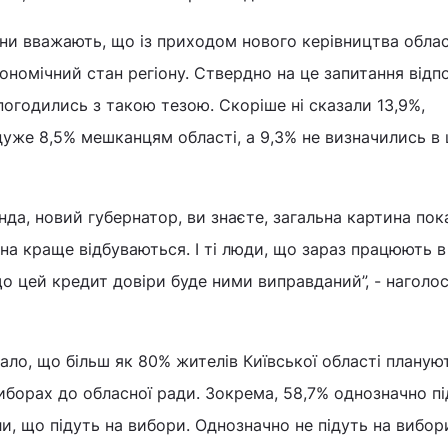
ни вважають, що із приходом нового керівництва облас
номічний стан регіону. Ствердно на це запитання відп
погодились з такою тезою. Скоріше ні сказали 13,9%,
йдуже 8,5% мешканцям області, а 9,3% не визначились в
да, новий губернатор, ви знаєте, загальна картина пок
 на краще відбуваються. І ті люди, що зараз працюють в
 що цей кредит довіри буде ними виправданий”, - наголо
ло, що більш як 80% жителів Київської області планую
виборах до обласної ради. Зокрема, 58,7% однозначно пі
ли, що підуть на вибори. Однозначно не підуть на вибор