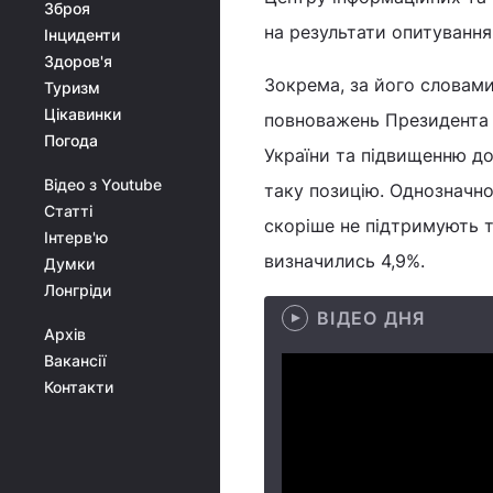
Зброя
на результати опитування
Інциденти
Здоров'я
Зокрема, за його словами
Туризм
Цікавинки
повноважень Президента 
Погода
України та підвищенню до
Відео з Youtube
таку позицію. Однозначно
Статті
скоріше не підтримують т
Інтерв'ю
визначились 4,9%.
Думки
Лонгріди
ВІДЕО ДНЯ
Архів
Вакансії
Контакти