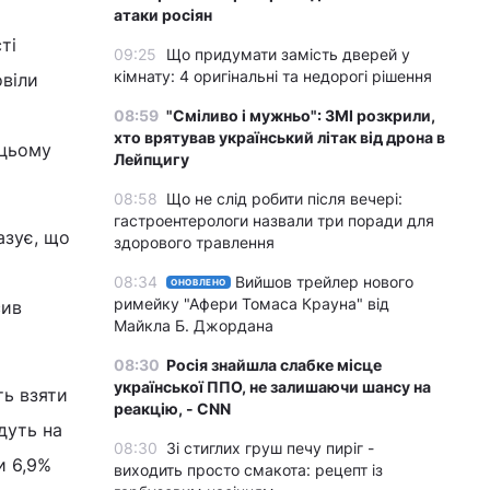
атаки росіян
ті
09:25
Що придумати замість дверей у
кімнату: 4 оригінальні та недорогі рішення
овіли
08:59
"Сміливо і мужньо": ЗМІ розкрили,
хто врятував український літак від дрона в
 цьому
Лейпцигу
08:58
Що не слід робити після вечері:
гастроентерологи назвали три поради для
азує, що
здорового травлення
08:34
Вийшов трейлер нового
ОНОВЛЕНО
римейку "Афери Томаса Крауна" від
сив
Майкла Б. Джордана
08:30
Росія знайшла слабке місце
української ППО, не залишаючи шансу на
ть взяти
реакцію, - CNN
дуть на
08:30
Зі стиглих груш печу пиріг -
и 6,9%
виходить просто смакота: рецепт із