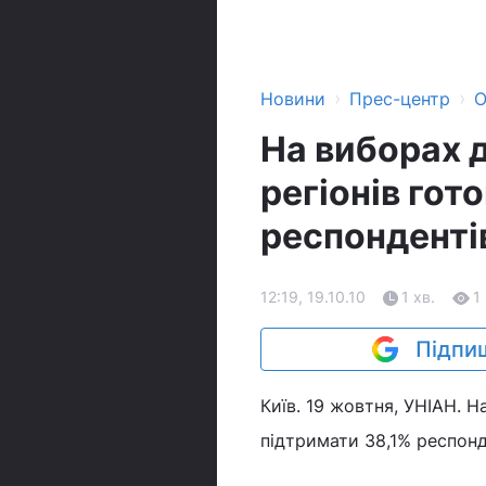
›
›
Новини
Прес-центр
О
На виборах 
регіонів гот
респонденті
12:19, 19.10.10
1 хв.
1
Підпиш
Київ. 19 жовтня, УНІАН. Н
підтримати 38,1% респонд