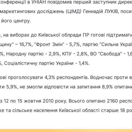
-конференції в УНІАН повідомив перший заступник дире
 маркетингових досліджень (ЦІМД) Геннадій ЛУКІВ, пос
 його центру.
, на виборах до Київської облради ПР готові підтримат
щину” – 16,7%, “Фронт Змін” - 5,7%, партію “Сильна Украї
3%, Народну партію - 2,9%, КПУ - 2,8%, ВО “Свобода” - 1
3%, Соціалістичну партію України - 1,4%.
тові проголосувати 4,3% респондентів. Водночас проти в
и 5,9%, не змогли відповісти на запитання 8,9% опитан
 12 по 15 жовтня 2010 року. Всього опитано 2160 респо
е та сільське населення Київської області старше 18 ро