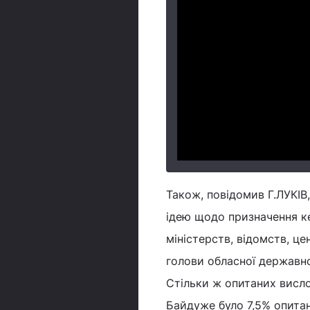
Також, повідомив Г.ЛУКІВ
ідею щодо призначення ке
міністерств, відомств, ц
голови обласної державної
Стільки ж опитаних висло
Байдуже було 7,5% опитан