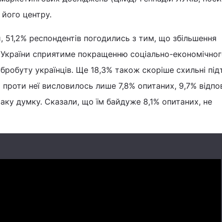
 його центру.
, 51,2% респондентів погодились з тим, що збільшення
України сприятиме покращенню соціально-економічног
бробуту українців. Ще 18,3% також скоріше схильні пі
 проти неї висловилось лише 7,8% опитаних, 9,7% відпо
аку думку. Сказали, що їм байдуже 8,1% опитаних, не