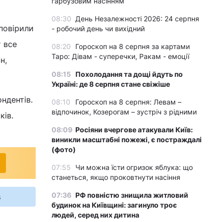
гарбузовим насінням
08:30
День Незалежності 2026: 24 серпня
 повірили
- робочий день чи вихідний
т все
08:20
Гороскоп на 8 серпня за картами
Таро: Дівам - суперечки, Ракам - емоції
н,
08:15
Похолодання та дощі йдуть по
Україні: де 8 серпня стане свіжіше
ндентів.
08:10
Гороскоп на 8 серпня: Левам –
відпочинок, Козерогам – зустріч з рідними
ків.
08:09
Росіяни вчергове атакували Київ:
виникли масштабні пожежі, є постраждалі
(фото)
07:55
Чи можна їсти огризок яблука: що
станеться, якщо проковтнути насіння
07:36
РФ повністю знищила житловий
s
будинок на Київщині: загинуло троє
людей, серед них дитина