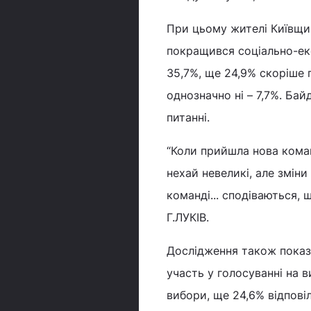
При цьому жителі Київщи
покращився соціально-еко
35,7%, ще 24,9% скоріше 
однозначно ні – 7,7%. Ба
питанні.
“Коли прийшла нова коман
нехай невеликі, але зміни
команді... сподіваються,
Г.ЛУКІВ.
Дослідження також показа
участь у голосуванні на 
вибори, ще 24,6% відпові