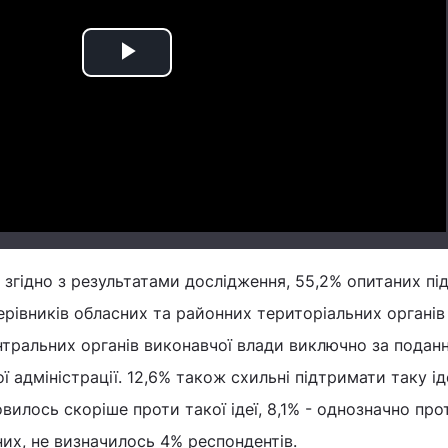
Play
Video
, згідно з результатами дослідження, 55,2% опитаних п
рівників обласних та районних територіальних органів
ентральних органів виконавчої влади виключно за подан
 адміністрації. 12,6% також схильні підтримати таку ід
вилось скоріше проти такої ідеї, 8,1% - однозначно про
их, не визначилось 4% респондентів.