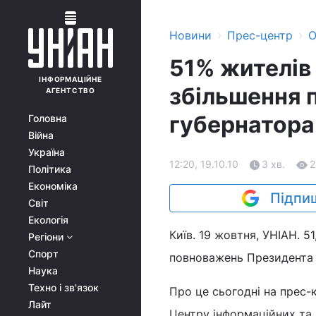
›
›
Новини
Прес-центр
О
51% жителів
ІНФОРМАЦІЙНЕ
збільшення 
АГЕНТСТВО
губернатора
Головна
Війна
Україна
12:20, 19.10.10
3 хв.
2
Політика
Економіка
Підпиш
Світ
Екологія
Київ. 19 жовтня, УНІАН. 5
Регіони
Спорт
повноважень Президента 
Наука
Техно і зв'язок
Про це сьогодні на прес
Лайт
Центру інформаційних та