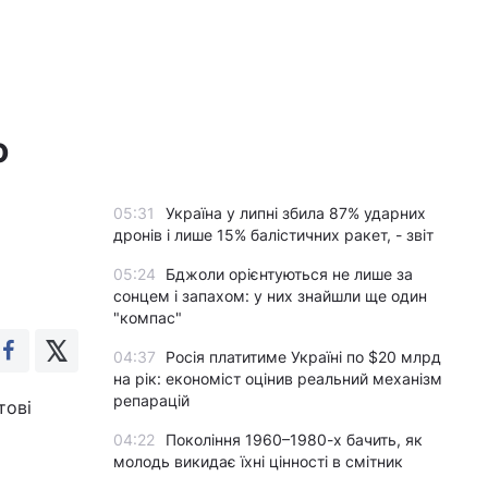
ю
05:31
Україна у липні збила 87% ударних
дронів і лише 15% балістичних ракет, - звіт
05:24
Бджоли орієнтуються не лише за
сонцем і запахом: у них знайшли ще один
"компас"
04:37
Росія платитиме Україні по $20 млрд
на рік: економіст оцінив реальний механізм
репарацій
тові
04:22
Покоління 1960–1980-х бачить, як
молодь викидає їхні цінності в смітник