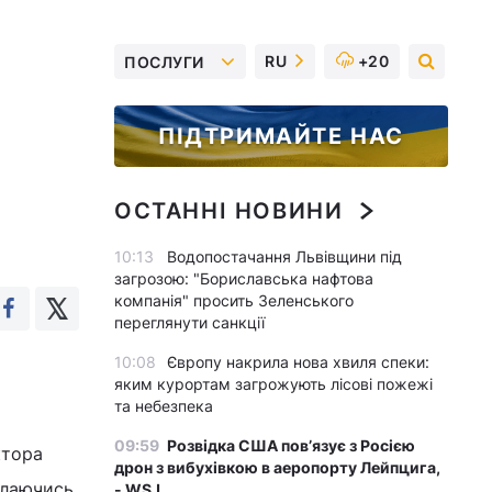
RU
+20
ПОСЛУГИ
ПІДТРИМАЙТЕ НАС
ОСТАННІ НОВИНИ
10:13
Водопостачання Львівщини під
загрозою: "Бориславська нафтова
компанія" просить Зеленського
переглянути санкції
10:08
Європу накрила нова хвиля спеки:
я
яким курортам загрожують лісові пожежі
та небезпека
09:59
Розвідка США пов’язує з Росією
ктора
дрон з вибухівкою в аеропорту Лейпцига,
илаючись
- WSJ