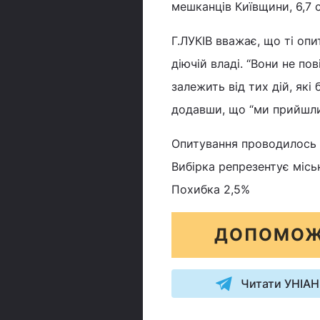
мешканців Київщини, 6,7 с
Г.ЛУКІВ вважає, що ті опи
діючій владі. “Вони не пов
залежить від тих дій, які
додавши, що “ми прийшли,
Опитування проводилось з
Вибірка репрезентує міськ
Похибка 2,5%
ДОПОМОЖ
Читати УНІАН