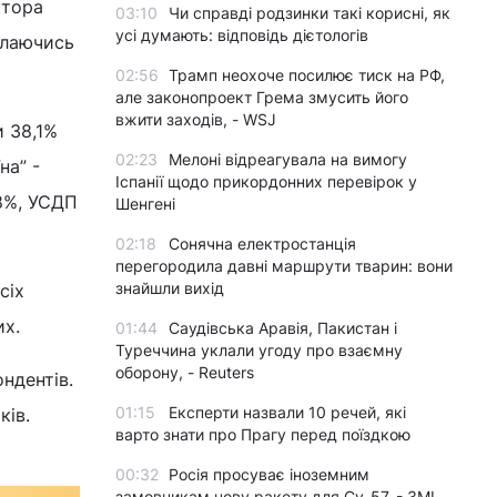
ктора
03:10
Чи справді родзинки такі корисні, як
усі думають: відповідь дієтологів
илаючись
02:56
Трамп неохоче посилює тиск на РФ,
але законопроект Грема змусить його
вжити заходів, - WSJ
и 38,1%
02:23
Мелоні відреагувала на вимогу
на” -
Іспанії щодо прикордонних перевірок у
,8%, УСДП
Шенгені
02:18
Сонячна електростанція
перегородила давні маршрути тварин: вони
знайшли вихід
сіх
их.
01:44
Саудівська Аравія, Пакистан і
Туреччина уклали угоду про взаємну
оборону, - Reuters
ндентів.
01:15
Експерти назвали 10 речей, які
ків.
варто знати про Прагу перед поїздкою
00:32
Росія просуває іноземним
замовникам нову ракету для Су-57, - ЗМІ