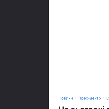
›
›
Новини
Прес-центр
О