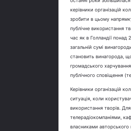
останні роки збільшилася 
керівники організацій ко
зробити в цьому напрямку
публічне використання тво
час як в Голландії понад
загальній сумі винагород
становить винагорода, що
громадського харчування,
публічного сповіщення (т
Керівники організацій ко
ситуація, коли користува
використання творів. Для
телерадіокомпаніями, каф
власниками авторського 