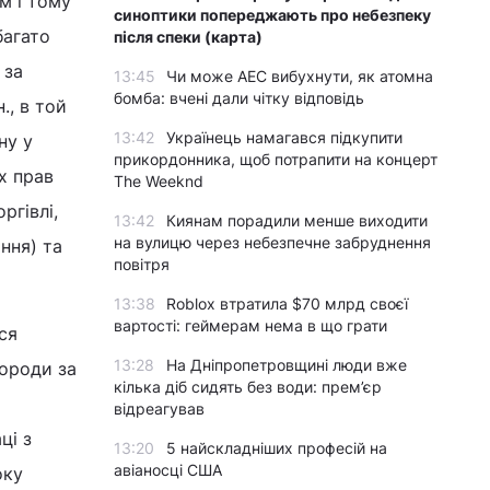
м і тому
синоптики попереджають про небезпеку
багато
після спеки (карта)
 за
13:45
Чи може АЕС вибухнути, як атомна
бомба: вчені дали чітку відповідь
., в той
13:42
Українець намагався підкупити
ну у
прикордонника, щоб потрапити на концерт
х прав
The Weeknd
ргівлі,
13:42
Киянам порадили менше виходити
на вулицю через небезпечне забруднення
ння) та
повітря
13:38
Roblox втратила $70 млрд своєї
вартості: геймерам нема в що грати
ся
13:28
На Дніпропетровщині люди вже
городи за
кілька діб сидять без води: прем’єр
відреагував
ці з
13:20
5 найскладніших професій на
авіаносці США
оку