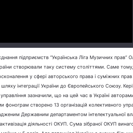
Video
єднання підприємств “Українська Ліга Музичних прав” О
раїни створювали таку систему століттями. Саме тому,
сконалення у сфері авторського права і суміжних прав
а шляху інтеграції України до Європейського Союзу. Кер
управління зазначили, що на цей час в Україні авторами
и фонограм створено 13 організацій колективного упра
адженим Державним департаментом інтелектуальної вла
активізація діяльності ОКУП. Сума зібраної ОКУП винаг