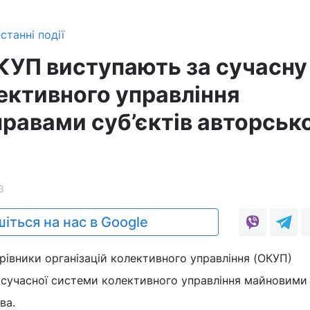
станні події
КУП виступають за сучасну
ективного управління
равами суб’єктів авторськ
3
іться на нас в Google
ерівники організацій колективного управління (ОКУП)
 сучасної системи колективного управління майновими
ва.