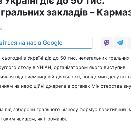
 Україні діє до 50 тис.
гральних закладів – Кармаз
4
іться на нас в Google
 сьогодні в Україні діє до 50 тис. нелегальних гральних 
круглого столу в УНІАН, організатором якого виступив
ияння підприємницькій діяльності, повідомив депутат 
ням на неофіційні джерела в органах Міністерства вну
на від заборони грального бізнесу формує позитивний і
з таким явищем, як ігроманія.