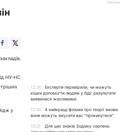
Реклама
ін
закладів.
від НУ-НС
трішніх
12:30
Експерти перевірили, чи можуть
кішки допомогти людям у біді: результати
виявилися жахливими
12:30
4 найкращі фільми про теорії змови:
мідж у
вони можуть змусити вас "прокинутися"
12:21
Для цих знаків Зодіаку серпень
стане найгіршим місяцем року