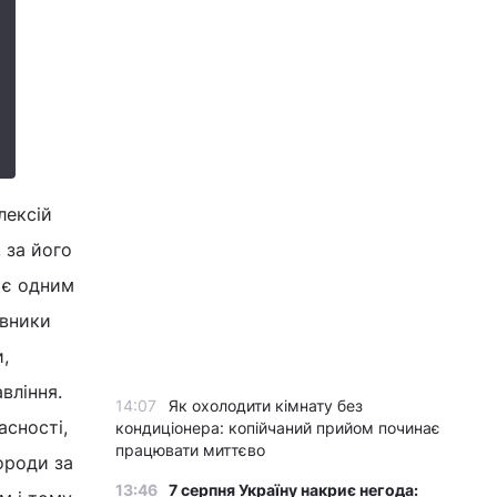
лексій
 за його
 є одним
івники
,
вління.
14:07
Як охолодити кімнату без
сності,
кондиціонера: копійчаний прийом починає
працювати миттєво
ороди за
13:46
7 серпня Україну накриє негода: