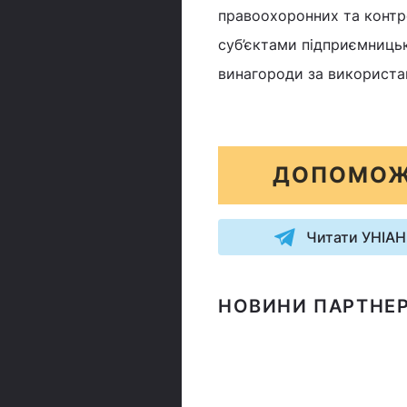
правоохоронних та контр
суб’єктами підприємницьк
винагороди за використан
ДОПОМОЖ
Читати УНІАН
НОВИНИ ПАРТНЕР