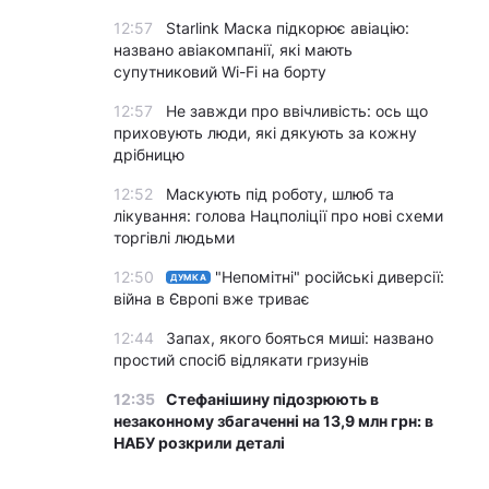
12:57
Starlink Маска підкорює авіацію:
названо авіакомпанії, які мають
супутниковий Wi-Fi на борту
12:57
Не завжди про ввічливість: ось що
приховують люди, які дякують за кожну
дрібницю
12:52
Маскують під роботу, шлюб та
лікування: голова Нацполіції про нові схеми
торгівлі людьми
12:50
"Непомітні" російські диверсії:
ДУМКА
війна в Європі вже триває
12:44
Запах, якого бояться миші: названо
простий спосіб відлякати гризунів
12:35
Стефанішину підозрюють в
незаконному збагаченні на 13,9 млн грн: в
НАБУ розкрили деталі