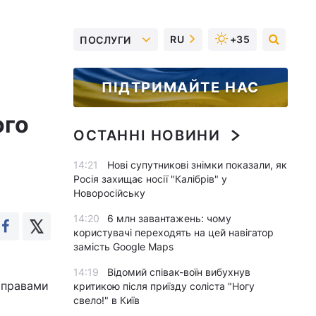
RU
+35
ПОСЛУГИ
ПІДТРИМАЙТЕ НАС
ого
ОСТАННІ НОВИНИ
14:21
Нові супутникові знімки показали, як
Росія захищає носії "Калібрів" у
Новоросійську
14:20
6 млн завантажень: чому
користувачі переходять на цей навігатор
замість Google Maps
14:19
Відомий співак-воїн вибухнув
 правами
критикою після приїзду соліста "Ногу
свело!" в Київ