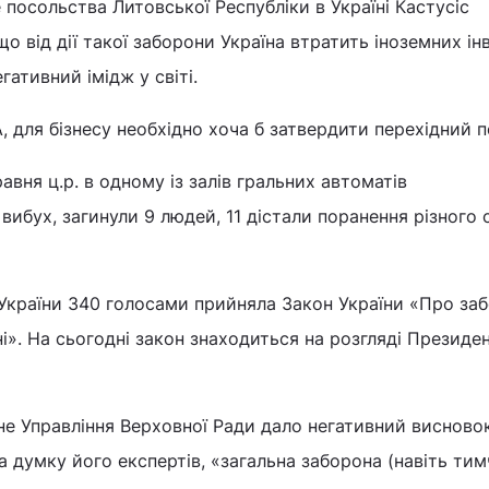
посольства Литовської Республіки в Україні Кастусіс
 від дії такої заборони Україна втратить іноземних інв
ативний імідж у світі.
для бізнесу необхідно хоча б затвердити перехідний п
авня ц.р. в одному із залів гральних автоматів
вибух, загинули 9 людей, 11 дістали поранення різного 
 України 340 голосами прийняла Закон України «Про за
ні». На сьогодні закон знаходиться на розгляді Президе
не Управління Верховної Ради дало негативний висново
 думку його експертів, «загальна заборона (навіть тим