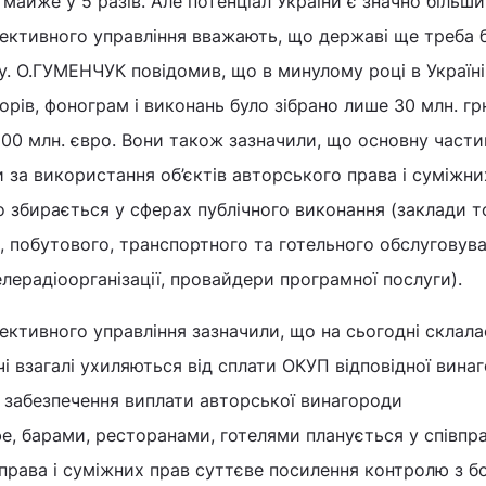
майже у 5 разів. Але потенціал України є значно більши
лективного управління вважають, що державі ще треба 
. О.ГУМЕНЧУК повідомив, що в минулому році в Україні
рів, фонограм і виконань було зібрано лише 30 млн. грн
 200 млн. євро. Вони також зазначили, що основну части
и за використання об’єктів авторського права і суміжни
 збирається у сферах публічного виконання (заклади то
 побутового, транспортного та готельного обслуговува
елерадіоорганізації, провайдери програмної послуги).
лективного управління зазначили, що на сьогодні склала
чі взагалі ухиляються від сплати ОКУП відповідної вина
 забезпечення виплати авторської винагороди
е, барами, ресторанами, готелями планується у співпра
права і суміжних прав суттєве посилення контролю з б