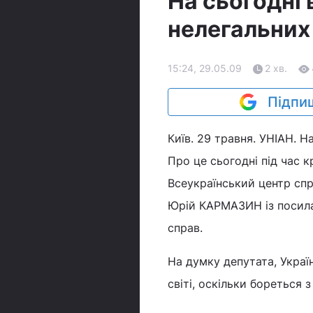
На сьогодні в
нелегальних 
15:24, 29.05.09
2 хв.
Підпиш
Київ. 29 травня. УНІАН. На
Про це сьогодні під час 
Всеукраїнський центр спр
Юрій КАРМАЗИН із посилан
справ.
На думку депутата, Украї
світі, оскільки бореться 