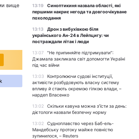
ми вище
13:19
Синоптикиня назвала області, які
першими накриє негода та довгоочікуване
похолодання
13:13
Дрон з вибухівкою біля
українського Ан-24 в Лейпцигу: чи
постраждали літак і люди
13:07
"Не припиняйте підтримувати":
Джамала закликала світ допомогти Україні
під час війни
13:03
Контролюючи судові інституції,
k
активісти розбудовують власну систему
впливу й стають окремою гілкою влади, –
нардеп Власенко
13:02
Скільки кавуна можна з’їсти за день:
дієтологи назвали безпечну норму
13:02
Судноплавство через Баб-ель-
Мандебську протоку майже повністю
зупинилося, – Reuters