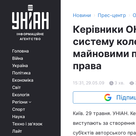
›
›
Новини
Прес-центр
О
Керівники О
ІНФОРМАЦІЙНЕ
систему кол
АГЕНТСТВО
майновими п
Головна
Війна
права
Україна
Політика
Економіка
15:31, 29.05.09
3 хв.
Світ
Екологія
Підпиш
Регіони
Спорт
Київ. 29 травня. УНІАН. К
Наука
виступають за створення
Техно і зв'язок
Лайт
суб’єктів авторського пра