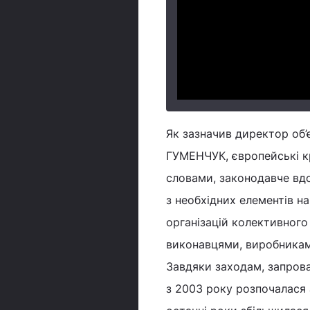
Як зазначив директор об’
ГУМЕНЧУК, європейські к
словами, законодавче вдо
з необхідних елементів н
організацій колективного 
виконавцями, виробникам
Завдяки заходам, запров
з 2003 року розпочалася 