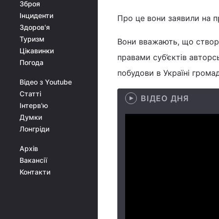
Зброя
Інциденти
Про це вони заявили на п
Здоров'я
Туризм
Вони вважають, що створ
Цікавинки
правами суб’єктів авторс
Погода
побудови в Україні грома
Відео з Youtube
Статті
ВІДЕО ДНЯ
Інтерв'ю
Думки
Лонгріди
Архів
Вакансії
Контакти