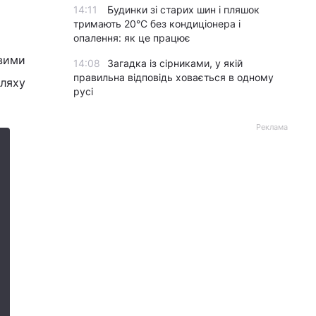
14:11
Будинки зі старих шин і пляшок
тримають 20°C без кондиціонера і
опалення: як це працює
овими
14:08
Загадка із сірниками, у якій
правильна відповідь ховається в одному
шляху
русі
Реклама