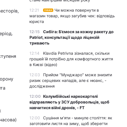
12:21
Чи можна повернути в
есторів,
УНІАН
магазин товар, якщо загубив чек: відповідь
юриста
12:15
Сибіга: Б’ємося за кожну ракету до
еріод.
Patriot, консультації щодо ліцензій
тривають
12:14
Klavdia Petrivna зізналася, скільки
ступеня
грошей їй потрібно для комфортного життя
в Києві (відео)
12:03
Прийом "Мунджаро" може знизити
борону
ризик серцевих нападів, але є нюанс, -
дослідження
нта
12:00
Колумбійські наркокартелі
відправляють у ЗСУ добровольців, щоб
навчитися війні дронів, - FT
к
12:00
Сушіння м'яти - минуле століття: як
часова)
заготовити листя на зиму, щоб зберегти