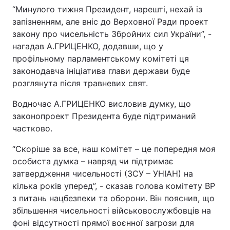
“Минулого тижня Президент, нарешті, нехай із
запізненням, але вніс до Верховної Ради проект
закону про чисельність Збройних сил України”, -
нагадав А.ГРИЦЕНКО, додавши, що у
профільному парламентському комітеті ця
законодавча ініціатива глави держави буде
розглянута після травневих свят.
Водночас А.ГРИЦЕНКО висловив думку, що
законопроект Президента буде підтриманий
частково.
“Скоріше за все, наш комітет – це попередня моя
особиста думка – навряд чи підтримає
затвердження чисельності (ЗСУ – УНІАН) на
кілька років уперед”, - сказав голова комітету ВР
з питань нацбезпеки та оборони. Він пояснив, що
збільшення чисельності військовослужбовців на
фоні відсутності прямої воєнної загрози для