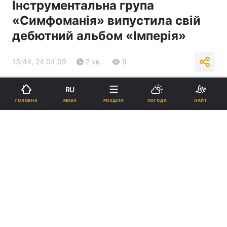
Інструментальна група
«Симфоманія» випустила свій
дебютний альбом «Імперія»
13:44, 24.04.09
2 хв.
9
Підпишіться на нас в Google
RU
МОВА
ГОЛОВНА
РОЗДІЛИ
ПОГОДА
ЛАЙТ
Реклама
ad