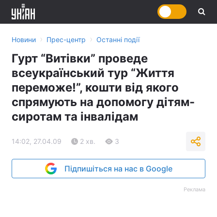
›
›
Новини
Прес-центр
Останні події
Гурт “Витівки” проведе
всеукраїнський тур “Життя
переможе!”, кошти від якого
спрямують на допомогу дітям-
сиротам та інвалідам
14:02, 27.04.09
2 хв.
3
Підпишіться на нас в Google
Реклама