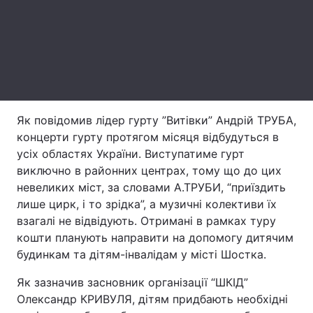
Лонгріди
Відео з Youtube
Статті
Інтерв'ю
Думки
Як повідомив лідер гурту ”Витівки” Андрій ТРУБА,
Архів
Вакансії
концерти гурту протягом місяця відбудуться в
усіх областях України. Виступатиме гурт
Контакти
виключно в районних центрах, тому що до цих
невеликих міст, за словами А.ТРУБИ, “приїздить
Послуги
лише цирк, і то зрідка”, а музичні колективи їх
взагалі не відвідують. Отримані в рамках туру
кошти планують направити на допомогу дитячим
будинкам та дітям-інвалідам у місті Шостка.
Як зазначив засновник організації “ШКІД”
Олександр КРИВУЛЯ, дітям придбають необхідні