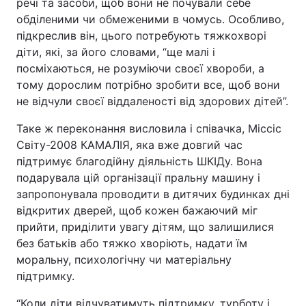
речі та засоби, щоб вони не почували себе
обділеними чи обмеженими в чомусь. Особливо,
Тема оформлення
підкреслив він, цього потребують тяжкохворі
діти, які, за його словами, “ще малі і
посміхаються, не розуміючи своєї хвороби, а
тому дорослим потрібно зробити все, щоб вони
не відчули своєї віддаленості від здорових дітей”.
Таке ж переконання висловила і співачка, Міссіс
Світу-2008 КАМАЛІЯ, яка вже довгий час
підтримує благодійну діяльність ШКІДу. Вона
подарувала цій організації пральну машину і
запропонувала проводити в дитячих будинках дні
відкритих дверей, щоб кожен бажаючий міг
прийти, приділити увагу дітям, що залишилися
без батьків або тяжко хворіють, надати їм
моральну, психологічну чи матеріальну
підтримку.
“Коли діти відчуватимуть підтримку, турботу і