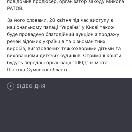
повідомив продюсер, організатор заходу Микола
РАТОВ.
За його словами, 28 квітня під час виступу в
Головна
Війна
національному палаці ”Україна” у Києві також
буде проведено благодійний аукціон з продажу
Україна
Політика
речей відомих українців та різноманітних
виробів, виготовлених тяжкохворими дітьми та
Економіка
Світ
вихованцями дитячих будинків. Отримані кошти
будуть передані організації “ШКІД” із міста
Спорт
Наука
Шостка Сумської області.
Техно і зв'язок
Лайт
ВІДЕО ДНЯ
Зброя
Інциденти
Здоров'я
Туризм
Цікавинки
Погода
Екологія
Регіони