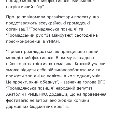
пройде молодіжний фестиваль ”Військово-
патріотичний збір”.
Про це повідомили організатори проекту, що
представляють всеукраїнські громадські
організації “Громадянська позиція” та
“Громадський рух “За майбутнє”, сьогодні на
прес-конференції в УНІАН.
“Проект розглядається як принципово новий
молодіжний фестиваль. В ньому закладена
військово-патріотична тематика. Кожний учасник
зможе відчути себе військовозобов’язаним та
прожити три дні на полігоні в колі однодумців.
Це проект, який об’єднує”, - зазначив голова ВГО
“Громадянська позиція” народний депутат
Анатолій ГРИЦЕНКО, додавши, що на проведення
фестивалю не витрачено жодної копійки
державних бюджетних коштів.