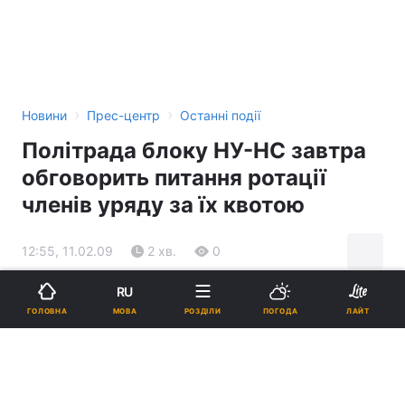
›
›
Новини
Прес-центр
Останні події
Політрада блоку НУ-НС завтра
обговорить питання ротації
членів уряду за їх квотою
12:55, 11.02.09
2 хв.
0
RU
Підпишіться на нас в Google
МОВА
ГОЛОВНА
РОЗДІЛИ
ПОГОДА
ЛАЙТ
Реклама