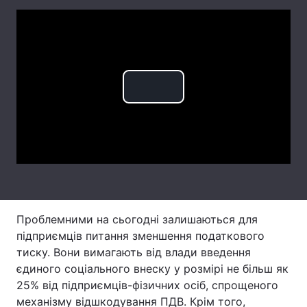
Лонгріди
Відео з Youtube
Статті
Інтерв'ю
Думки
Play
Архів
Вакансії
Video
Контакти
Послуги
Проблемними на сьогодні залишаються для
підприємців питання зменшення податкового
тиску. Вони вимагають від влади введення
єдиного соціального внеску у розмірі не більш як
25% від підприємців-фізичних осіб, спрощеного
механізму відшкодування ПДВ. Крім того,