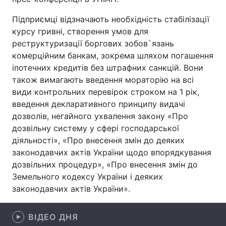
Підприємці відзначають необхідність стабілізації
курсу гривні, створення умов для
реструктуризації боргових зобов`язань
Головна
Війна
комерційним банкам, зокрема шляхом погашення
Україна
Політика
іпотечних кредитів без штрафних санкцій. Вони
також вимагають введення мораторію на всі
Економіка
Світ
види контрольних перевірок строком на 1 рік,
введення декларативного принципу видачі
Спорт
Наука
дозволів, негайного ухвалення закону «Про
дозвільну систему у сфері господарської
Техно і зв'язок
Лайт
діяльності», «Про внесення змін до деяких
законодавчих актів України щодо впорядкування
Зброя
Інциденти
дозвільних процедур», «Про внесення змін до
Земельного кодексу України і деяких
Здоров'я
Туризм
законодавчих актів України».
Цікавинки
Погода
ВІДЕО ДНЯ
Екологія
Регіони