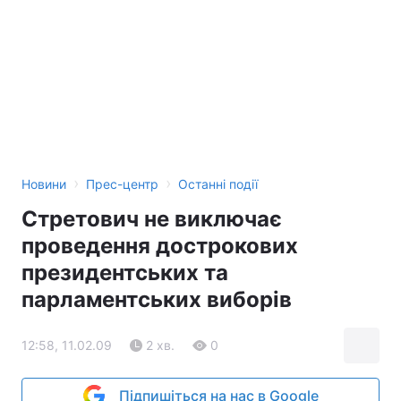
›
›
Новини
Прес-центр
Останні події
Стретович не виключає
проведення дострокових
президентських та
парламентських виборів
12:58, 11.02.09
2 хв.
0
Підпишіться на нас в Google