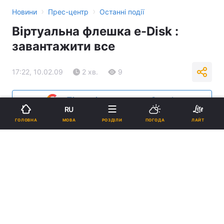
›
›
Новини
Прес-центр
Останні події
Віртуальна флешка e-Disk :
завантажити все
17:22, 10.02.09
2 хв.
9
Підпишіться на нас в Google
RU
МОВА
ГОЛОВНА
РОЗДІЛИ
ПОГОДА
ЛАЙТ
Реклама
ad