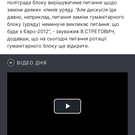
політрада блоку вирішуватиме питання щодо
заміни деяких членів уряду. “Але дискусія їде
давно, наприклад, питання заміни гуманітарного
блоку (уряду) неминуче викликає питання: що
Головна
Війна
буде з Євро-2012”, - зауважив В.СТРЕТОВИЧ,
додавши, що на сьогодні питання ротації
Україна
Політика
гуманітарного блоку ще відкрите.
Економіка
Світ
ВІДЕО ДНЯ
Спорт
Наука
Техно і зв'язок
Лайт
Зброя
Інциденти
Здоров'я
Туризм
Play
Цікавинки
Погода
Video
Екологія
Регіони