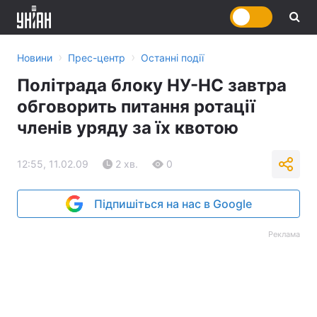
›
›
Новини
Прес-центр
Останні події
Політрада блоку НУ-НС завтра
обговорить питання ротації
членів уряду за їх квотою
12:55, 11.02.09
2 хв.
0
Підпишіться на нас в Google
Реклама