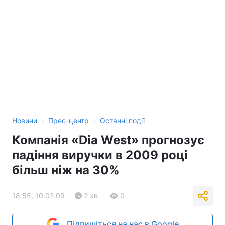
›
›
Новини
Прес-центр
Останні події
Компанія «Dia West» прогнозує
падіння виручки в 2009 році
більш ніж на 30%
18:55, 10.02.09
2 хв.
0
Підпишіться на нас в Google