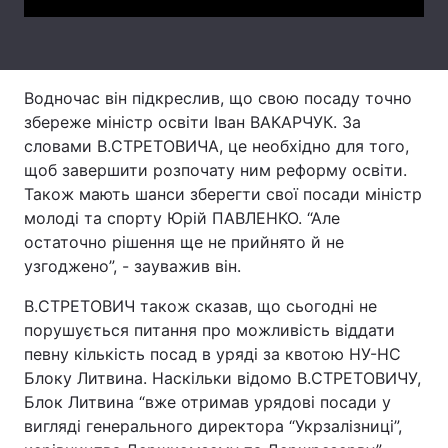
Лонгріди
Відео з Youtube
Статті
Водночас він підкреслив, що свою посаду точно
збереже міністр освіти Іван ВАКАРЧУК. За
Інтерв'ю
Думки
словами В.СТРЕТОВИЧА, це необхідно для того,
щоб завершити розпочату ним реформу освіти.
Архів
Вакансії
Також мають шанси зберегти свої посади міністр
молоді та спорту Юрій ПАВЛЕНКО. “Але
Контакти
остаточно рішення ще не прийнято й не
узгоджено”, - зауважив він.
Послуги
В.СТРЕТОВИЧ також сказав, що сьогодні не
порушується питання про можливість віддати
певну кількість посад в уряді за квотою НУ-НС
Блоку Литвина. Наскільки відомо В.СТРЕТОВИЧУ,
Блок Литвина “вже отримав урядові посади у
вигляді генерального директора “Укрзалізниці”,