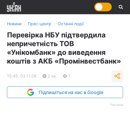
›
›
Новини
Прес-центр
Останні події
Перевірка НБУ підтвердила
непричетність ТОВ
«Унікомбанк» до виведення
коштів з АКБ «Промінвестбанк»
15:45, 03.11.08
2 хв.
1
Підпишіться на нас в Google
Реклама