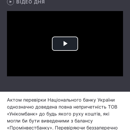
ВІДЕО ДНЯ
Лонгріди
Відео з Youtube
Статті
Інтерв'ю
Думки
Play
Архів
Вакансії
Video
Контакти
Послуги
Актом перевірки Національного банку України
однозначно доведена повна непричетність ТОВ
«Унікомбанк» до будь якого руху коштів, які
могли би бути виведеними з балансу
«Промінвестбанку». Перевіряючи беззаперечно