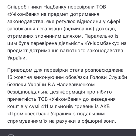
Співробітники Нацбанку перевіряли ТОВ
«Унікомбанк» на предмет дотримання
законодавства, яке регулює відносини у сфері
Головна
Війна
запобігання легалізації (відмивання) доходів,
отриманих злочинним шляхом. Паралельно із
Україна
Політика
цим була перевірена діяльність «Унікомбанку» на
предмет дотримання валютного законодавства
Економіка
Світ
України.
Спорт
Наука
Приводом для перевірки стала розповсюджена
15 жовтня виконуючим обов’язки Голови Служби
Техно і зв'язок
Лайт
безпеки України В.А.Наливайченком
безвідповідальна дезінформація про нібито
Зброя
Інциденти
причетність ТОВ «Унікомбанк» до виведення
коштів у сумі 411 мільйонів гривень із АКБ
Здоров'я
Туризм
«Промінвестбанк України» з подальшим
Цікавинки
Погода
спрямуванням їх на рахунки в офшорні зони.
Екологія
Регіони