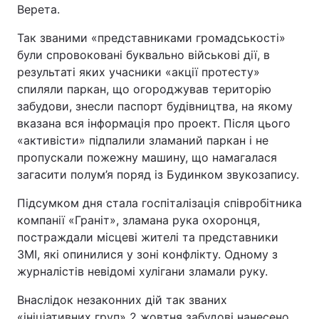
Верета.
Так званими «представниками громадськості»
були спровоковані буквально військові дії, в
результаті яких учасники «акції протесту»
спиляли паркан, що огороджував територію
забудови, знесли паспорт будівництва, на якому
вказана вся інформація про проект. Після цього
«активісти» підпалили зламаний паркан і не
пропускали пожежну машину, що намагалася
загасити полум’я поряд із Будинком звукозапису.
Підсумком дня стала госпіталізація співробітника
компанії «Граніт», зламана рука охоронця,
постраждали місцеві жителі та представники
ЗМІ, які опинилися у зоні конфлікту. Одному з
журналістів невідомі хулігани зламали руку.
Внаслідок незаконних дій так званих
«ініціативних груп» 2 жовтня забудові нанесено