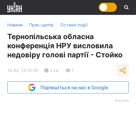
›
›
Новини
Прес-центр
Останні події
Тернопільська обласна
конференція НРУ висловила
недовіру голові партії - Стойко
16:32, 13.10.08
2 хв.
1
Підпишіться на нас в Google
Реклама