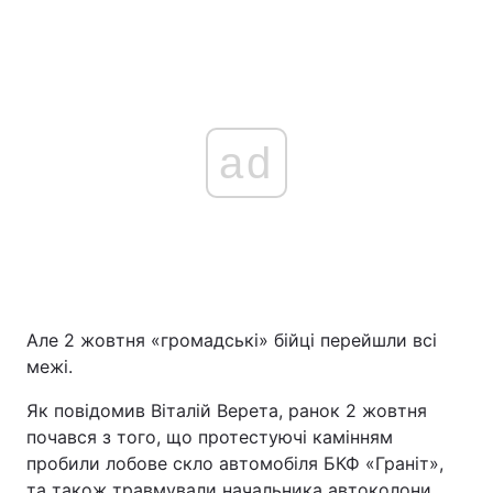
ad
Але 2 жовтня «громадські» бійці перейшли всі
межі.
Як повідомив Віталій Верета, ранок 2 жовтня
почався з того, що протестуючі камінням
пробили лобове скло автомобіля БКФ «Граніт»,
та також травмували начальника автоколони,