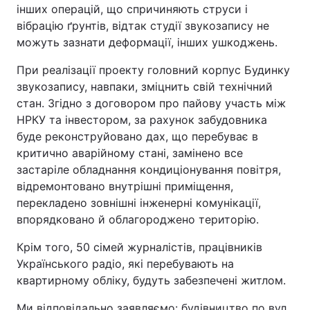
інших операцій, що спричиняють струси і
вібрацію ґрунтів, відтак студії звукозапису не
можуть зазнати деформації, інших ушкоджень.
При реалізації проекту головний корпус Будинку
звукозапису, навпаки, зміцнить свій технічний
стан. Згідно з договором про пайову участь між
НРКУ та інвестором, за рахунок забудовника
буде реконструйовано дах, що перебуває в
критично аварійному стані, замінено все
застаріле обладнання кондиціонування повітря,
відремонтовано внутрішні приміщення,
перекладено зовнішні інженерні комунікації,
впорядковано й облагороджено територію.
Крім того, 50 сімей журналістів, працівників
Українського радіо, які перебувають на
квартирному обліку, будуть забезпечені житлом.
Ми відповідально заявляємо: будівництво по вул.