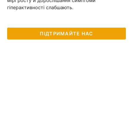
мірі росту й дорослішання симптоми
гіперактивності слабшають.
ПІДТРИМАЙТЕ НАС