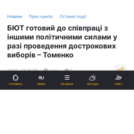
›
›
Новини
Прес-центр
Останні події
БЮТ готовий до співпраці з
іншими політичними силами у
разі проведення дострокових
виборів – Томенко
12:00, 13.10.08
1 хв.
1
RU
МОВА
ГОЛОВНА
РОЗДІЛИ
ПОГОДА
ЛАЙТ
Підпишіться на нас в Google
Реклама