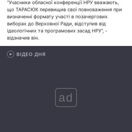
“Учасники обласної конференції НРУ вважають,
що ТАРАСЮК перевищив свої повноваження при
визначенні формату участі в позачергових
виборах до Верховної Ради, відступив від
Головна
Війна
ідеологічних та програмових засад НРУ”, -
відзначив він.
Україна
Політика
Економіка
Світ
ВІДЕО ДНЯ
Спорт
Наука
Техно і зв'язок
Лайт
Зброя
Інциденти
ad
Здоров'я
Туризм
Цікавинки
Погода
Екологія
Регіони