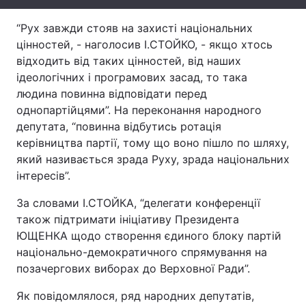
Лонгріди
“Рух завжди стояв на захисті національних
цінностей, - наголосив І.СТОЙКО, - якщо хтось
відходить від таких цінностей, від наших
Відео з Youtube
Статті
ідеологічних і програмових засад, то така
людина повинна відповідати перед
Інтерв'ю
Думки
однопартійцями”. На переконання народного
Архів
Вакансії
депутата, “повинна відбутись ротація
керівництва партії, тому що воно пішло по шляху,
Контакти
який називається зрада Руху, зрада національних
інтересів”.
Послуги
За словами І.СТОЙКА, “делегати конференції
також підтримати ініціативу Президента
ЮЩЕНКА щодо створення єдиного блоку партій
національно-демократичного спрямування на
позачергових виборах до Верховної Ради”.
Як повідомлялося, ряд народних депутатів,