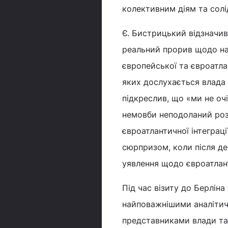
колективним діям та солі
Є. Бистрицький відзначив
реальний прорив щодо нал
європейської та євроатла
яких дослухається влада 
підкреслив, що «ми не оч
немовби неподоланий розк
євроатлантичної інтеграці
сюрпризом, коли після де
уявлення щодо євроатлант
Під час візиту до Берліна
найповажнішими аналітич
представниками влади та 