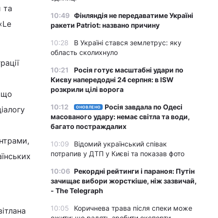
 та
10:49
Фінляндія не передаватиме Україні
«Le
ракети Patriot: названо причину
10:28
В Україні стався землетрус: яку
область сколихнуло
рації
10:21
Росія готує масштабні удари по
Києву напередодні 24 серпня: в ISW
розкрили цілі ворога
 що
10:12
Росія завдала по Одесі
іалогу
ОНОВЛЕНО
масованого удару: немає світла та води,
багато постраждалих
ентрами,
10:09
Відомий український співак
потрапив у ДТП у Києві та показав фото
аїнських
10:06
Рекордні рейтинги і параноя: Путін
зачищає вибори жорсткіше, ніж зазвичай,
- The Telegraph
10:05
Коричнева трава після спеки може
вітлана
ожити: що радять зробити експерти