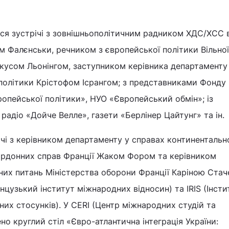
ися зустрічі з зовнішньополітичним радником ХДС/ХСС 
 Фалєнськи, речником з європейської політики Вільної
ркусом Льонінгом, заступником керівника департаменту
 політики Крістофом Ісрангом; з представниками Фонду
ропейської політики», НУО «Європейський обмін»; із
радіо «Дойче Велле», газети «Берлінер Цайтунг» та ін.
ічі з керівником департаменту у справах континентальн
ордонних справ Франції Жаком Фором та керівником
них питань Міністерства оборони Франції Каріною Стаче
нцузький інститут міжнародних відносин) та IRIS (Інсти
них стосунків). У CERI (Центр міжнародних студій та
но круглий стіл «Євро-атлантична інтеграція України: