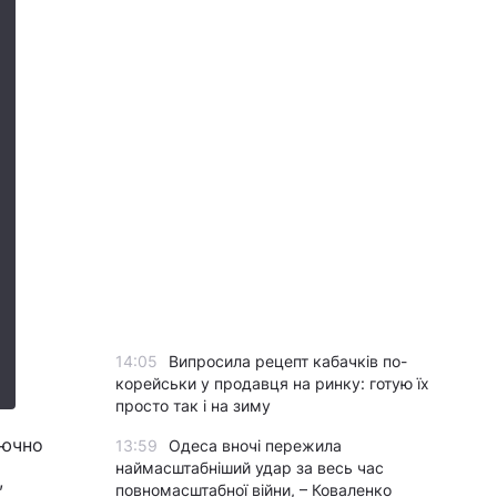
14:05
Випросила рецепт кабачків по-
корейськи у продавця на ринку: готую їх
просто так і на зиму
лючно
13:59
Одеса вночі пережила
наймасштабніший удар за весь час
,
повномасштабної війни, – Коваленко