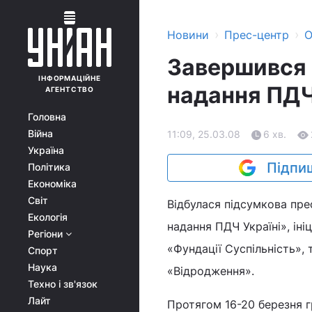
›
›
Новини
Прес-центр
О
Завершився 
ІНФОРМАЦІЙНЕ
надання ПДЧ
АГЕНТСТВО
Головна
Війна
11:09, 25.03.08
6 хв.
Україна
Підпиш
Політика
Економіка
Світ
Відбулася підсумкова пр
Екологія
надання ПДЧ Україні», ін
Регіони
«Фундації Суспільність»,
Спорт
Наука
«Відродження».
Техно і зв'язок
Лайт
Протягом 16-20 березня г