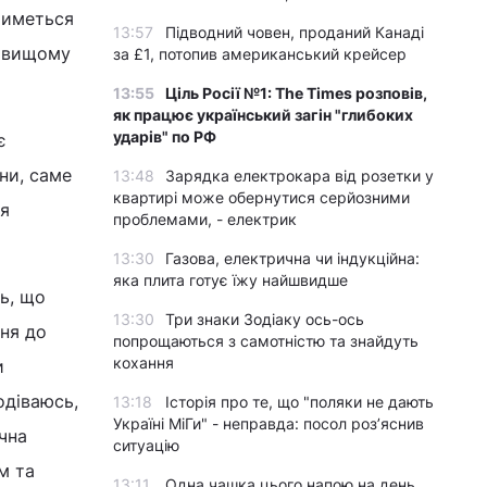
тиметься
13:57
Підводний човен, проданий Канаді
айвищому
за £1, потопив американський крейсер
13:55
Ціль Росії №1: The Times розповів,
як працює український загін "глибоких
ударів" по РФ
є
ни, саме
13:48
Зарядка електрокара від розетки у
квартирі може обернутися серйозними
ня
проблемами, - електрик
13:30
Газова, електрична чи індукційна:
яка плита готує їжу найшвидше
ь, що
13:30
Три знаки Зодіаку ось-ось
ння до
попрощаються з самотністю та знайдуть
кохання
и
одіваюсь,
13:18
Історія про те, що "поляки не дають
Україні МіГи" - неправда: посол роз’яснив
чна
ситуацію
м та
13:11
Одна чашка цього напою на день