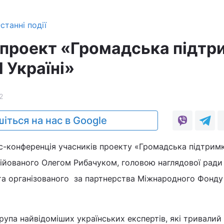
станні події
проект «Громадська підтр
 Україні»
2
іться на нас в Google
ес-конференція учасників проекту «Громадська підтрим
іційованого Олегом Рибачуком, головою наглядової ради
 та організованого за партнерства Міжнародного Фонду
рупа найвідоміших українських експертів, які тривалий