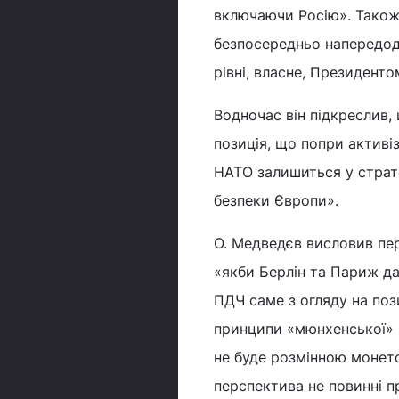
включаючи Росію». Також 
безпосередньо напередод
рівні, власне, Президенто
Водночас він підкреслив,
позиція, що попри активі
НАТО залишиться у страте
безпеки Європи».
О. Медведєв висловив пе
«якби Берлін та Париж да
ПДЧ саме з огляду на пози
принципи «мюнхенської» п
не буде розмінною монето
перспектива не повинні 