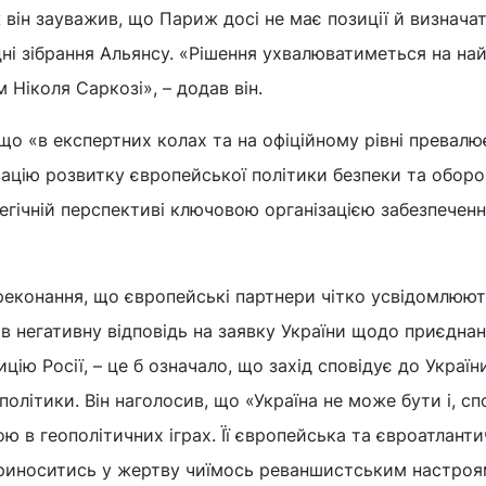
він зауважив, що Париж досі не має позиції й визнача
ні зібрання Альянсу. «Рішення ухвалюватиметься на н
м Ніколя Саркозі», – додав він.
 що «в експертних колах та на офіційному рівні превалю
зацію розвитку європейської політики безпеки та оборо
гічній перспективі ключовою організацією забезпечен
реконання, що європейські партнери чітко усвідомлюют
в негативну відповідь на заявку України щодо приєдна
цію Росії, – це б означало, що захід сповідує до Україн
олітики. Він наголосив, що «Україна не може бути і, сп
ю в геополітичних іграх. Її європейська та євроатланти
приноситись у жертву чиїмось реваншистським настроя