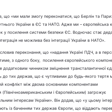
ив, що «ми мали змогу переконатися, що Берлін та Пари
нього України в ЄС та НАТО. Адже ми – європейська кр
к у посилення системи безпеки ЄС. Водночас стає деда
теграція не можлива без інтеграції України в НАТО».
исловив переконання, що «надання Україні ПДЧ, а в перс
атиме, з одного боку, посилення європейського компон
ане додатковим чинником зміцнення трансталантичної єд
ть до тих держав, що є чутливими до будь-якого тертя
ний конфлікт між двома основними компонентами
ти (Північноамериканським і Європейським) загрожує
ьним інтересам України». Він додав, що «у цьому інте
ають із баченням тих держав Європи, що віддають пере