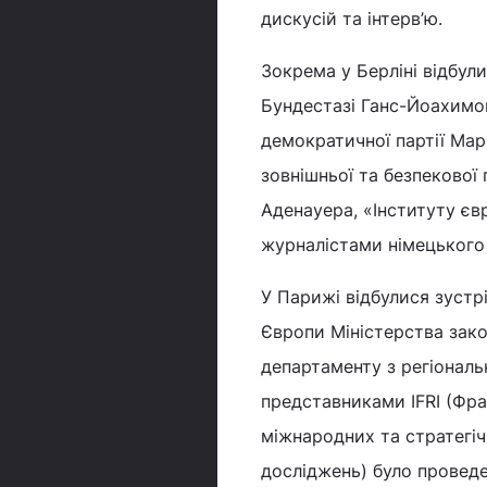
дискусій та інтерв’ю.
Зокрема у Берліні відбул
Бундестазі Ганс-Йоахимом
демократичної партії Ма
зовнішньої та безпекової
Аденауера, «Інституту єв
журналістами німецького 
У Парижі відбулися зустр
Європи Міністерства зак
департаменту з регіональ
представниками IFRI (Фра
міжнародних та стратегіч
досліджень) було проведе