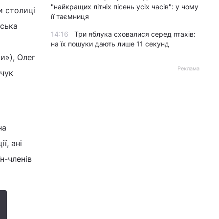
"найкращих літніх пісень усіх часів": у чому
и столиці
її таємниця
дська
14:16
Три яблука сховалися серед птахів:
на їх пошуки дають лише 11 секунд
и»), Олег
Реклама
ачук
на
ї, ані
н-членів