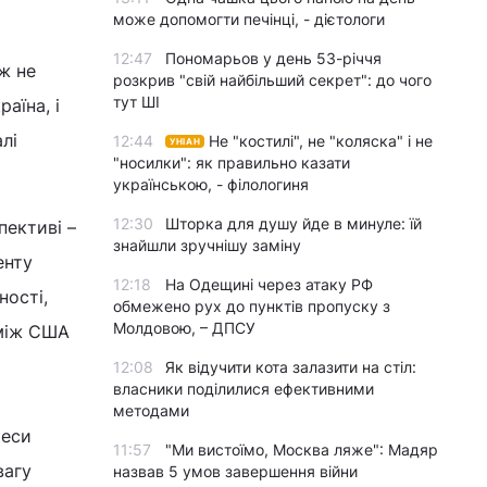
може допомогти печінці, - дієтологи
12:47
Пономарьов у день 53-річчя
ж не
розкрив "свій найбільший секрет": до чого
тут ШІ
аїна, і
лі
12:44
Не "костилі", не "коляска" і не
УНІАН
"носилки": як правильно казати
українською, - філологиня
12:30
Шторка для душу йде в минуле: їй
пективі –
знайшли зручнішу заміну
енту
12:18
На Одещині через атаку РФ
ності,
обмежено рух до пунктів пропуску з
Молдовою, – ДПСУ
 між США
12:08
Як відучити кота залазити на стіл:
власники поділилися ефективними
методами
реси
11:57
"Ми вистоїмо, Москва ляже": Мадяр
вагу
назвав 5 умов завершення війни