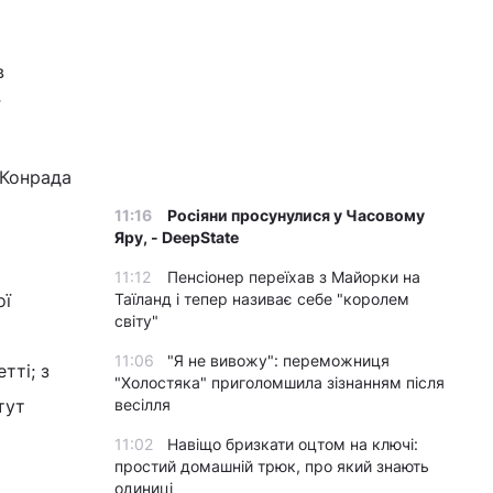
в
 Конрада
11:16
Росіяни просунулися у Часовому
Яру, - DeepState
11:12
Пенсіонер переїхав з Майорки на
ої
Таїланд і тепер називає себе "королем
світу"
11:06
"Я не вивожу": переможниця
тті; з
"Холостяка" приголомшила зізнанням після
тут
весілля
11:02
Навіщо бризкати оцтом на ключі:
простий домашній трюк, про який знають
одиниці