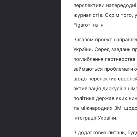
перспективи напередодні 
журналістів. Окрім того, 
Figaro» та ін.
Загалом проект направлен
України. Серед завдань п
поглиблення партнерства 
займаються проблематико
щодо перспектив європейс
активізація дискусії з н
політика держав яких нин
та міжнародних ЗМІ щодо
інтеграції України.
З додаткових питань, буд