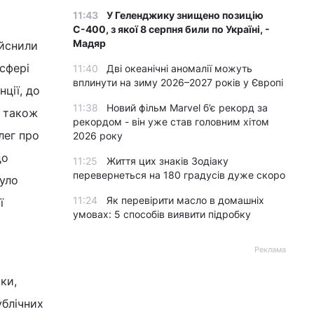
11:43
У Геленджику знищено позицію
С-400, з якої 8 серпня били по Україні, -
Мадяр
ійснили
сфері
11:40
Дві океанічні аномалії можуть
вплинути на зиму 2026–2027 років у Європі
ції, до
11:38
Новий фільм Marvel б’є рекорд за
н також
рекордом - він уже став головним хітом
лег про
2026 року
до
11:25
Життя цих знаків Зодіаку
перевернеться на 180 градусів дуже скоро
було
11:24
Як перевірити масло в домашніх
ї
умовах: 5 способів виявити підробку
Реклама
ки,
ублічних