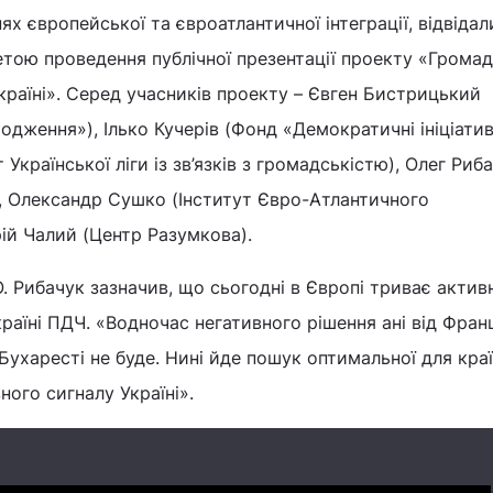
ях європейської та євроатлантичної інтеграції, відвідал
етою проведення публічної презентації проекту «Грома
раїні». Серед учасників проекту – Євген Бистрицький
дження»), Ілько Кучерів (Фонд «Демократичні ініціатив
Української ліги із зв’язків з громадськістю), Олег Риб
), Олександр Сушко (Інститут Євро-Атлантичного
рій Чалий (Центр Разумкова).
 Рибачук зазначив, що сьогодні в Європі триває актив
аїні ПДЧ. «Водночас негативного рішення ані від Франці
 Бухаресті не буде. Нині йде пошук оптимальної для краї
ого сигналу Україні».