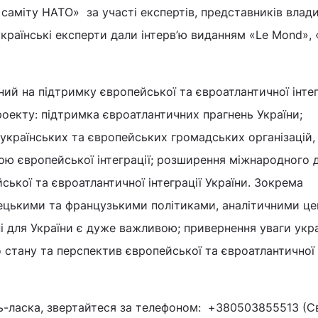
саміту НАТО» за участі експертів, представників влади
українські експерти дали інтерв’ю виданням «Le Mond», 
ий на підтримку європейської та євроатлантичної інтег
роекту: підтримка євроатлантичних прагнень України;
українських та європейських громадських організацій,
ю європейської інтеграції; розширення міжнародного д
ької та євроатлантичної інтеграції України. Зокрема
імецькими та французькими політиками, аналітичними ц
і для України є дуже важливою; привернення уваги укр
 стану та перспектив європейської та євроатлантичної
ь-ласка, звертайтеся за телефоном: +380503855513 (С