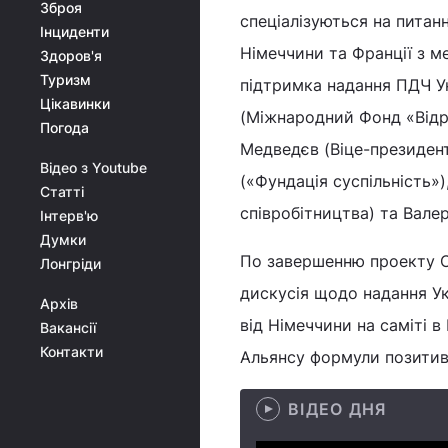
Зброя
спеціалізуються на питанн
Інциденти
Німеччини та Франції з м
Здоров'я
Туризм
підтримка надання ПДЧ Ук
Цікавинки
(Міжнародний Фонд «Відро
Погода
Медведєв (Віце-президент 
Відео з Youtube
(«Фундація суспільність»
Статті
співробітництва) та Вале
Інтерв'ю
Думки
По завершенню проекту О.
Лонгріди
дискусія щодо надання Укр
Архів
від Німеччини на саміті в
Вакансії
Контакти
Альянсу формули позитивн
ВІДЕО ДНЯ