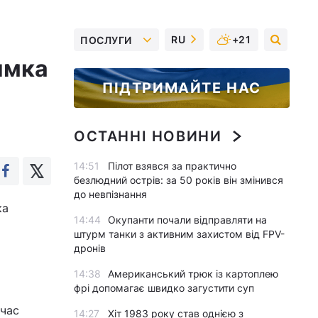
RU
+21
ПОСЛУГИ
имка
ПІДТРИМАЙТЕ НАС
ОСТАННІ НОВИНИ
14:51
Пілот взявся за практично
безлюдний острів: за 50 років він змінився
до невпізнання
ка
14:44
Окупанти почали відправляти на
штурм танки з активним захистом від FPV-
дронів
14:38
Американський трюк із картоплею
фрі допомагає швидко загустити суп
 час
14:27
Хіт 1983 року став однією з