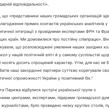
дарній відповідальності».
, що «представники наших громадських організацій зд
агодження прямих контактів українських аналітиків у 
нтичної інтеграції з провідними експертами ФРН та Фран
цих країн. Ми домовилися про постійну співпрацю». Ві
ікували, що розповсюджені уявлення наших західних ко
ол у нашій політичній еліті й у самому суспільстві що
ї носять досить спрощений характер. Утім, для нас не 
батів наші закордонні партнери суттєво коригували сво
ичної спроможності України у позитивний бік."
 та Парижа відбулися зустрічі української групи з
ними центрами, експертами, лідерами громадської дум
журналістами, було проведено низку круглих столів, п