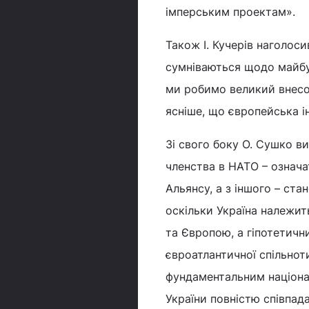
імперським проектам».
Також І. Кучерів наголос
сумніваються щодо майбут
ми робимо великий внесо
ясніше, що європейська ін
Зі свого боку О. Сушко в
членства в НАТО – означ
Альянсу, а з іншого – ст
оскільки Україна належи
та Європою, а гіпотетич
євроатлантичної спільно
фундаментальним націонал
України повністю співпад