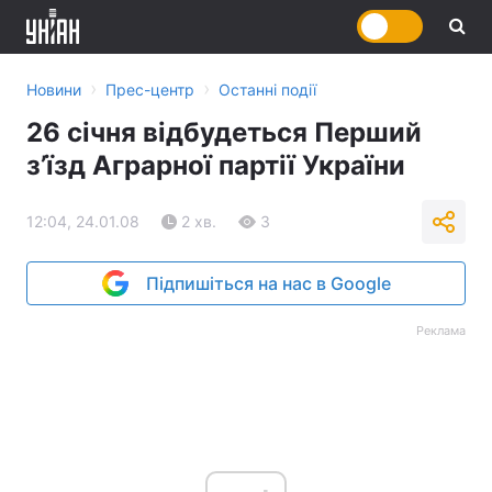
›
›
Новини
Прес-центр
Останні події
26 січня відбудеться Перший
з’їзд Аграрної партії України
12:04, 24.01.08
2 хв.
3
Підпишіться на нас в Google
Реклама