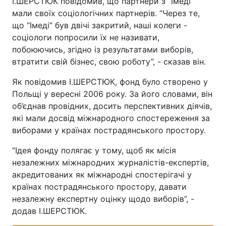
І.ШЕРСТЮК повідомив, що партнери з “Імеді”
мали своїх соціологічних партнерів. “Через те,
що “Імеді” був двічі закритий, наші колеги -
соціологи попросили їх не називати,
побоюючись, згідно із результатами виборів,
втратити свій бізнес, свою роботу”, - сказав він.
Як повідомив І.ШЕРСТЮК, фонд було створено у
Польщі у вересні 2006 року. За його словами, він
об’єднав провідних, досить перспективних діячів,
які мали досвід міжнародного спостереження за
виборами у країнах пострадянського простору.
“Ідея фонду полягає у тому, щоб як місія
незалежних міжнародних журналістів-експертів,
акредитованих як міжнародні спостерігачі у
країнах пострадянського простору, давати
незалежну експертну оцінку щодо виборів”, -
додав І.ШЕРСТЮК.