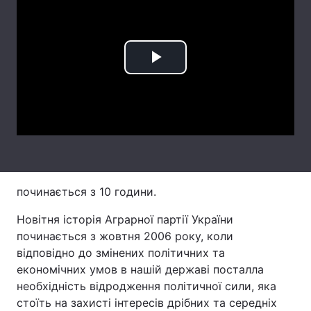
Головна
Війна
Play
Україна
Політика
Video
Економіка
Світ
Спорт
Наука
Техно і зв'язок
Лайт
починається з 10 години.
Зброя
Інциденти
Новітня історія Аграрної партії України
починається з жовтня 2006 року, коли
Здоров'я
Туризм
відповідно до змінених політичних та
економічних умов в нашій державі посталла
Цікавинки
Погода
необхідність відродження політичної сили, яка
стоїть на захисті інтересів дрібних та середніх
Екологія
Регіони