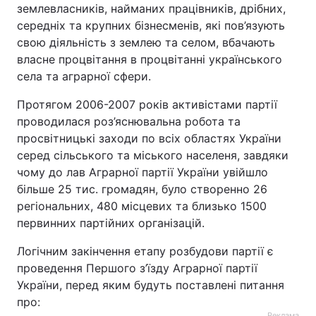
землевласників, найманих працівників, дрібних,
Лонгріди
середніх та крупних бізнесменів, які пов’язують
свою діяльність з землею та селом, вбачають
власне процвітання в процвітанні українського
Відео з Youtube
Статті
села та аграрної сфери.
Інтерв'ю
Думки
Протягом 2006-2007 років активістами партії
проводилася роз’яснювальна робота та
Архів
Вакансії
просвітницькі заходи по всіх областях України
серед сільського та міського населеня, завдяки
Контакти
чому до лав Аграрної партії України увійшло
більше 25 тис. громадян, було створенно 26
Послуги
регіональних, 480 місцевих та близько 1500
первинних партійних організацій.
Логічним закінчення етапу розбудови партії є
проведення Першого з’їзду Аграрної партії
України, перед яким будуть поставлені питання
про:
Реклама