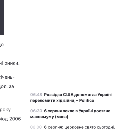
до
ні ринки.
січень-
ол. за
06:48
Розвідка США допомогла Україні
переломити хід війни, – Politico
 року
06:30
6 серпня пекло в Україні досягне
максимуму (мапа)
ріод 2006
06:00
6 серпня: церковне свято сьогодні,