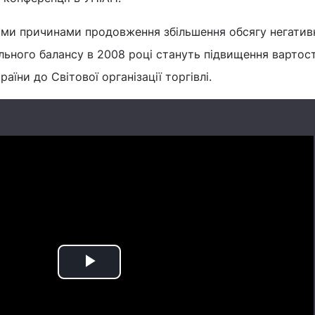
ими причинами продовження збільшення обсягу негатив
ьного балансу в 2008 році стануть підвищення вартост
раїни до Світової організації торгівлі.
Play
Video