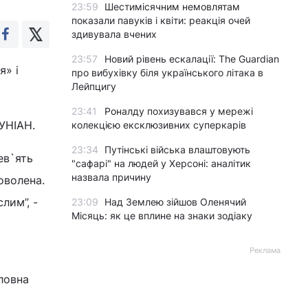
23:59
Шестимісячним немовлятам
показали павуків і квіти: реакція очей
здивувала вчених
23:57
Новий рівень ескалації: The Guardian
я» і
про вибухівку біля українського літака в
Лейпцигу
23:41
Роналду похизувався у мережі
 УНІАН.
колекцією ексклюзивних суперкарів
23:34
Путінські війська влаштовують
ев`ять
"сафарі" на людей у Херсоні: аналітик
назвала причину
оволена.
лим”, -
23:09
Над Землею зійшов Оленячий
Місяць: як це вплине на знаки зодіаку
Реклама
оловна