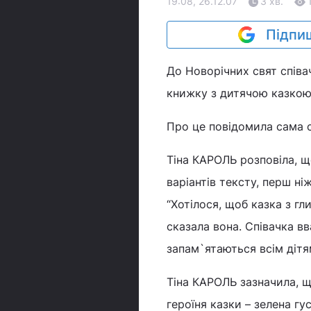
19:08, 26.12.07
3 хв.
Підпиш
До Новорічних свят співа
книжку з дитячою казкою
Про це повідомила сама сп
Тіна КАРОЛЬ розповіла, щ
варіантів тексту, перш н
“Хотілося, щоб казка з г
сказала вона. Співачка вва
запам`ятаються всім дітя
Тіна КАРОЛЬ зазначила, що
героїня казки – зелена гу