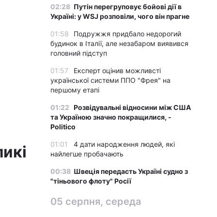
02:28
Путін перегруповує бойові дії в
Україні: у WSJ розповіли, чого він прагне
01:58
Подружжя придбало недорогий
будинок в Італії, але незабаром виявився
головний підступ
01:57
Експерт оцінив можливсті
української системи ППО "Фрея" на
першому етапі
01:22
Розвідувальні відносини між США
та Україною значно покращилися, -
Politico
01:01
4 дати народження людей, які
ликі
найлегше пробачають
00:38
Швеція передасть Україні судно з
"тіньового флоту" Росії
05 серпня, середа