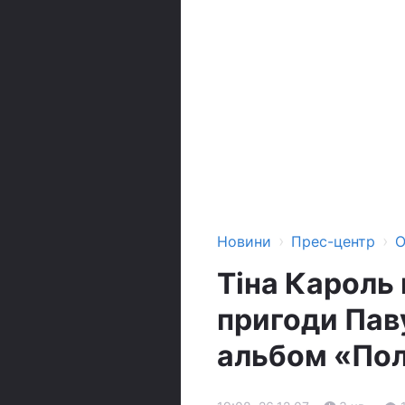
›
›
Новини
Прес-центр
О
Тіна Кароль
пригоди Пав
альбом «Пол