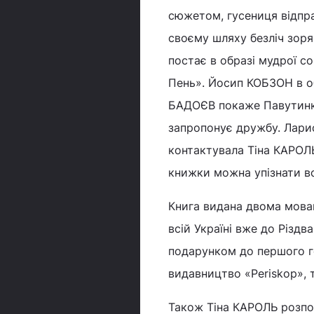
сюжетом, гусениця відпра
своєму шляху безліч зоря
постає в образі мудрої с
Пень». Йосип КОБЗОН в об
БАДОЄВ покаже Павутинку 
запропонує дружбу. Ларис
контактувала Тіна КАРОЛЬ,
книжки можна упізнати вс
Книга видана двома мовам
всій Україні вже до Різдв
подарунком до першого г
видавництво «Periskop», 
Також Тіна КАРОЛЬ розпов