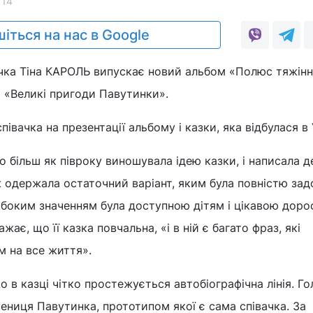
114
іться на нас в Google
чка Тіна КАРОЛЬ випускає новий альбом «Полюс тяжінн
 «Великі пригоди Павутинки».
івачка на презентації альбому і казки, яка відбулася в
о більш як півроку виношувала ідею казки, і написала д
іж одержала остаточний варіант, яким була повністю зад
либоким значенням була доступною дітям і цікавою дорос
жає, що її казка повчальна, «і в ній є багато фраз, які
м на все життя».
 в казці чітко простежується автобіографічна лінія. Г
сениця Павутинка, прототипом якої є сама співачка. За