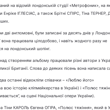
саний на відомій лондонській студії «Метрофоник», на я
ми Енріке ІГЛЕСІАС, а також Брітні СПІРС, Тіна ТЕРНЕР,
нших.
и дві англомовні, були записані за десять днів у Лондоні
ї вона працювала цілодобово, і навіть жодного разу не
ся на лондонський шопінг.
над створенням альбому працювали різні автори з Укра
Великої Британії. Слова до деяких пісень вона написала с
два останні відеокліпи співачки – «Люблю його»
а всю історію кліпмейкерства в Україні) і «Полюс тяжі
ивається”, на сцені Національної опери України).
 Тіни КАРОЛЬ Євгена ОГІРА, «Полюс тяжіння», який в У