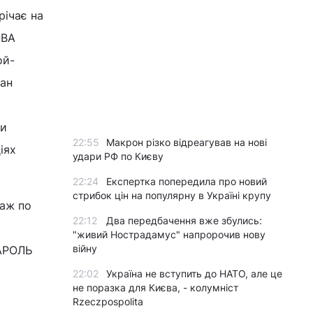
річає на
ОВА
ой-
лан
ми
22:55
Макрон різко відреагував на нові
іях
удари РФ по Києву
22:24
Експертка попередила про новий
стрибок цін на популярну в Україні крупу
даж по
22:12
Два передбачення вже збулись:
"живий Нострадамус" напророчив нову
війну
КАРОЛЬ
22:02
Україна не вступить до НАТО, але це
не поразка для Києва, - колумніст
Rzeczpospolita