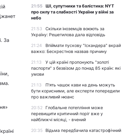
21:55
ШІ, супутники та балістика: NYT
кій
про силу та слабкості України у війні за
 Джанет
небо
21:53
Скільки іноземців воюють за
Україну: Решетилова дала відповідь
. За
21:24
Впіймати пускову "Іскандера" вкрай
важко: Бескрестнов назвав причину
21:13
У цій країні пропонують "золоті
паспорти" з безвізом до понад 85 країн: які
їни,
умови
ама.
21:13
П'ять чашок кави на день можуть
бути корисними, але експерти попередили
про важливий нюанс
ння»
20:52
Глобальне потепління може
перевищити критичний поріг вже у
найближчі місяці, - вчений
20:35
Відьма передбачила катастрофічний
країні