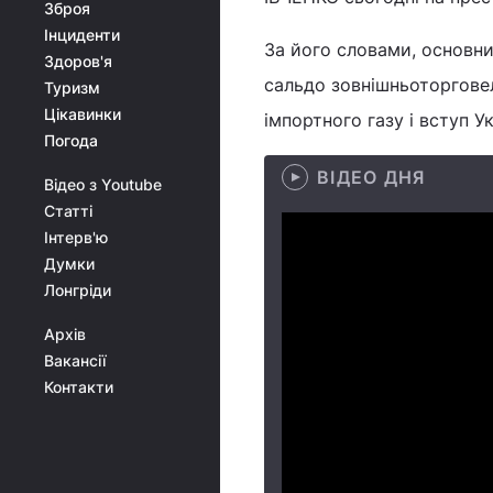
Зброя
Інциденти
За його словами, основн
Здоров'я
сальдо зовнішньоторговел
Туризм
Цікавинки
імпортного газу і вступ Ук
Погода
ВІДЕО ДНЯ
Відео з Youtube
Статті
Інтерв'ю
Думки
Лонгріди
Архів
Вакансії
Контакти