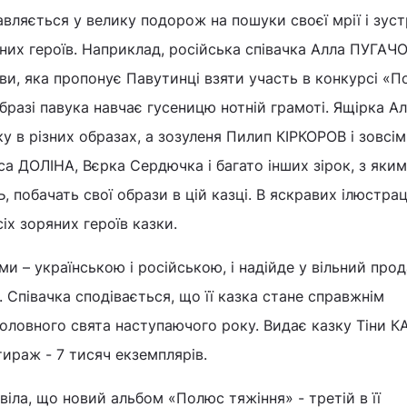
вляється у велику подорож на пошуки своєї мрії і зуст
них героїв. Наприклад, російська співачка Алла ПУГАЧ
ови, яка пропонує Павутинці взяти участь в конкурсі «П
разі павука навчає гусеницю нотній грамоті. Ящірка А
в різних образах, а зозуленя Пилип КІРКОРОВ і зовсім
а ДОЛІНА, Вєрка Сердючка і багато інших зірок, з яки
 побачать свої образи в цій казці. В яскравих ілюстрац
іх зоряних героїв казки.
и – українською і російською, і надійде у вільний про
а. Співачка сподівається, що її казка стане справжнім
оловного свята наступаючого року. Видає казку Тіни 
тираж - 7 тисяч екземплярів.
іла, що новий альбом «Полюс тяжіння» - третій в її