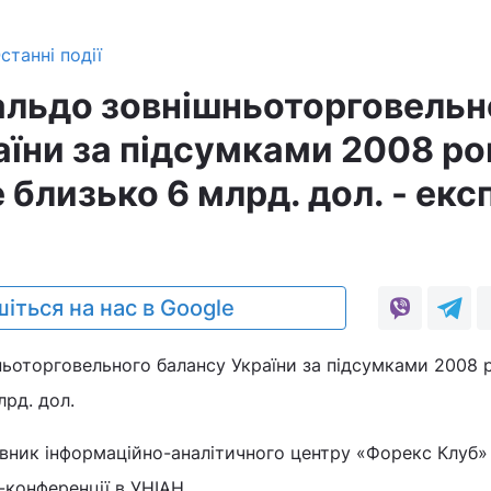
станні події
альдо зовнішньоторговельн
аїни за підсумками 2008 ро
близько 6 млрд. дол. - екс
іться на нас в Google
ньоторговельного балансу України за підсумками 2008 
рд. дол.
івник інформаційно-аналітичного центру «Форекс Клуб
-конференції в УНІАН.