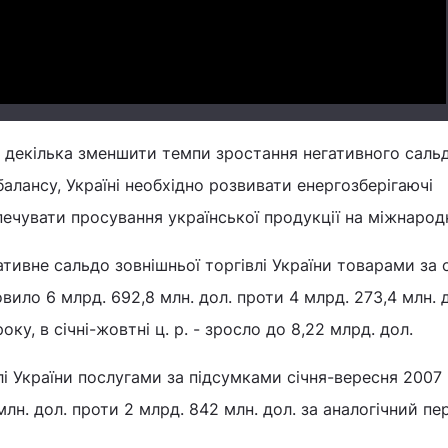
 декілька зменшити темпи зростання негативного саль
алансу, Україні необхідно розвивати енергозберігаючі
печувати просування української продукції на міжнарод
тивне сальдо зовнішньої торгівлі України товарами за 
ило 6 млрд. 692,8 млн. дол. проти 4 млрд. 273,4 млн. д
ку, в січні-жовтні ц. р. - зросло до 8,22 млрд. дол.
лі України послугами за підсумками січня-вересня 2007
лн. дол. проти 2 млрд. 842 млн. дол. за аналогічний пе