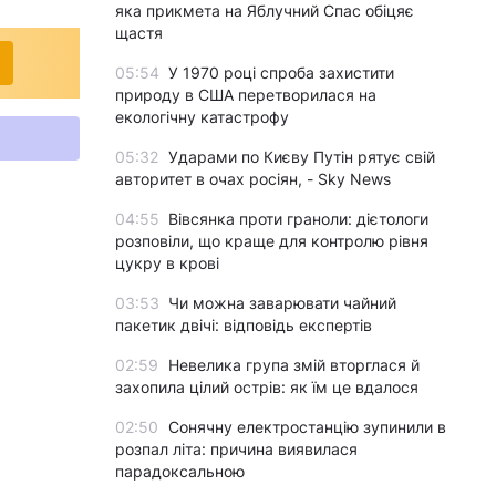
яка прикмета на Яблучний Спас обіцяє
щастя
05:54
У 1970 році спроба захистити
природу в США перетворилася на
екологічну катастрофу
05:32
Ударами по Києву Путін рятує свій
авторитет в очах росіян, - Sky News
04:55
Вівсянка проти граноли: дієтологи
розповіли, що краще для контролю рівня
цукру в крові
03:53
Чи можна заварювати чайний
пакетик двічі: відповідь експертів
02:59
Невелика група змій вторглася й
захопила цілий острів: як їм це вдалося
02:50
Сонячну електростанцію зупинили в
розпал літа: причина виявилася
парадоксальною