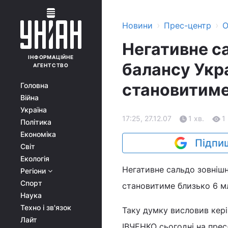
›
›
Новини
Прес-центр
О
Негативне с
ІНФОРМАЦІЙНЕ
балансу Укр
АГЕНТСТВО
становитиме 
Головна
Війна
Україна
17:25, 27.12.07
1 хв.
1
Політика
Економіка
Підпиш
Світ
Екологія
Негативне сальдо зовніш
Регіони
Спорт
становитиме близько 6 мл
Наука
Техно і зв'язок
Таку думку висловив кер
Лайт
ІВЧЕНКО сьогодні на прес