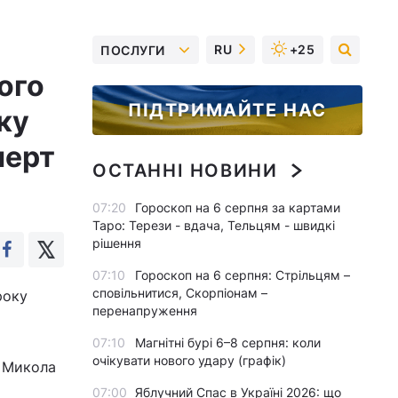
RU
+25
ПОСЛУГИ
ого
ПІДТРИМАЙТЕ НАС
ку
перт
ОСТАННІ НОВИНИ
07:20
Гороскоп на 6 серпня за картами
Таро: Терези - вдача, Тельцям - швидкі
рішення
07:10
Гороскоп на 6 серпня: Стрільцям –
сповільнитися, Скорпіонам –
року
перенапруження
07:10
Магнітні бурі 6–8 серпня: коли
очікувати нового удару (графік)
» Микола
07:00
Яблучний Спас в Україні 2026: що