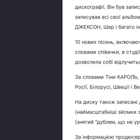
дискографії. Він був запи
записував всі свої альбо
ДЖЕКСОН, Шер і багато і
10 нових пісень, включаюч
словами співачки, в студі
дозволила собі відлучить
За словами Тіни КАРОЛЬ, 
Росії, Білорусі, Швеції і 
На диску також записані 
(наймасштабніші зйомки з
(знятий “дублем, що не ур
За інформацією продюсера