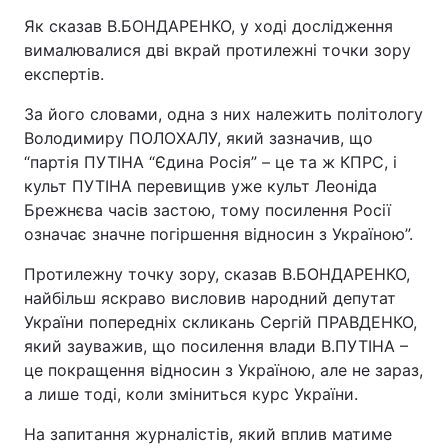
Як сказав В.БОНДАРЕНКО, у ході дослідження
Лонгріди
вималювалися дві вкрай протилежні точки зору
експертів.
Відео з Youtube
Статті
За його словами, одна з них належить політологу
Володимиру ПОЛОХАЛУ, який зазначив, що
Інтерв'ю
Думки
“партія ПУТІНА “Єдина Росія” – це та ж КПРС, і
Архів
Вакансії
культ ПУТІНА перевищив уже культ Леоніда
Брежнєва часів застою, тому посилення Росії
Контакти
означає значне погіршення відносин з Україною”.
Послуги
Протилежну точку зору, сказав В.БОНДАРЕНКО,
найбільш яскраво висловив народний депутат
України попередніх скликань Сергій ПРАВДЕНКО,
який зауважив, що посилення влади В.ПУТІНА –
це покращення відносин з Україною, але не зараз,
а лише тоді, коли зміниться курс України.
На запитання журналістів, який вплив матиме