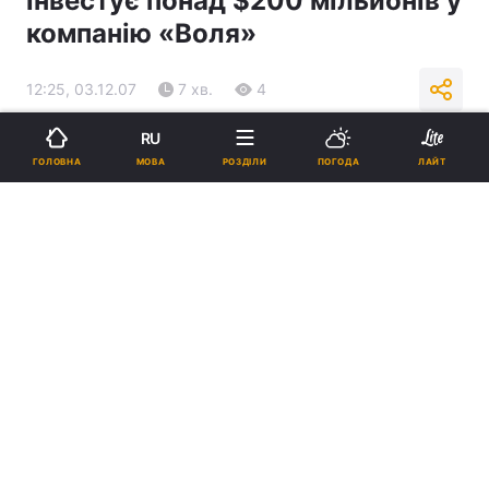
інвестує понад $200 мільйонів у
компанію «Воля»
12:25, 03.12.07
7 хв.
4
RU
Підпишіться на нас в Google
МОВА
ГОЛОВНА
РОЗДІЛИ
ПОГОДА
ЛАЙТ
Реклама
ad