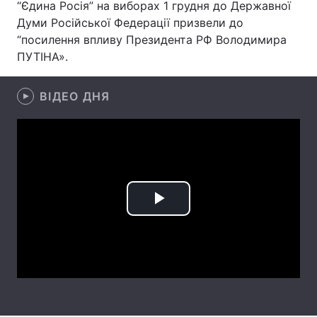
“Єдина Росія” на виборах 1 грудня до Державної
Думи Російської Федерації призвели до
“посилення впливу Президента РФ Володимира
ПУТІНА».
Головна
Війна
Україна
Політика
ВІДЕО ДНЯ
Економіка
Світ
Спорт
Наука
Техно і зв'язок
Лайт
Play
Зброя
Інциденти
Video
Здоров'я
Туризм
Цікавинки
Погода
Екологія
Регіони