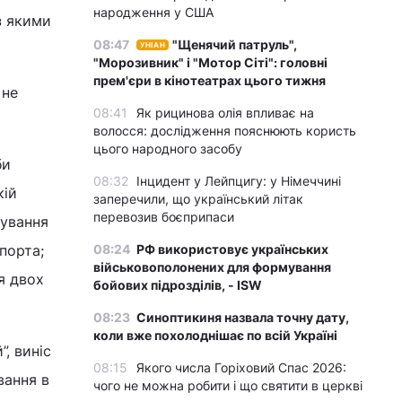
народження у США
з якими
08:47
"Щенячий патруль",
УНІАН
"Морозивник" і "Мотор Сіті": головні
прем'єри в кінотеатрах цього тижня
 не
08:41
Як рицинова олія впливає на
волосся: дослідження пояснюють користь
цього народного засобу
би
08:32
Інцидент у Лейпцигу: у Німеччині
кій
заперечили, що український літак
перевозив боєприпаси
сування
порта;
08:24
РФ використовує українських
військовополонених для формування
я двох
бойових підрозділів, - ISW
08:23
Синоптикиня назвала точну дату,
коли вже похолоднішає по всій Україні
, виніс
08:15
Якого числа Горіховий Спас 2026:
вання в
чого не можна робити і що святити в церкві