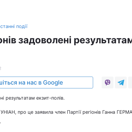
станні події
іонів задоволені результата
2
іться на нас в Google
ені результатам екзит-полів.
УНІАН, про це заявила член Партії регіонів Ганна ГЕРМ
.