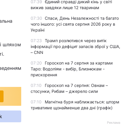
07:39
Єдиний справді дикий кінь у світі
вижив завдяки лише 12 тваринам
07:30
Спаси, День Незалежності та багато
альна
чого іншого: усі свята серпня 2026 року в
Україні
07:23
Трамп розлютився через витік
ні шляхом
інформації про дефіцит запасів зброї у США,
– CNN
і.
07:20
Гороскоп на 7 серпня за картами
оведенням
Таро: Водоліям - вибір, Близнюкам -
прискорення
07:10
Гороскоп на 7 серпня: Овнам –
стосунки, Рибам – джерело сили
07:10
Магнітна буря наближається: шторм
триватиме щонайменше два дні (графік)
k
Реклама