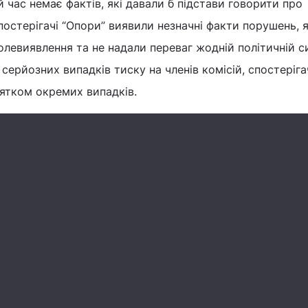
 час немає фактів, які давали б підстави говорити про
постерігачі “Опори” виявили незначні факти порушень, я
олевиявлення та не надали переваг жодній політичній си
 серйозних випадків тиску на членів комісій, спостеріга
нятком окремих випадків.