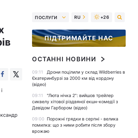
RU
+26
ПОСЛУГИ
х
ПІДТРИМАЙТЕ НАС
ів
ОСТАННІ НОВИНИ
09:11
Дрони поцілили у склад Wildberries в
Єкатеринбурзі за 2000 км від кордону
(відео)
і
09:11
"Люта нічка 2": вийшов трейлер
сиквелу хітової різдвяної екшн-комедії з
Девідом Гарбором (відео)
ександр
09:00
Порожні грядки в серпні - велика
помилка: що з ними робити після збору
врожаю