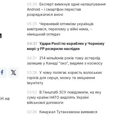
05:30
Експерт вимкнув одне налаштування
Android – і смартфон перестав
розряджатися вночі
05:25
Червневий оптимізм українців
вивітрився, перелому у війні нема, -
м
німецький оглядач
04:37
Удари Росії по кораблях у Чорному
морі: у FP розкрили наслідки
04:31
214 мільйонів років тому астероїд
залишив у Канаді "око", видиме з космосу
03:28
У чому полягає користь волоських
горіхів для серця, мозку та зміцнення
імунітету
02:52
В Генштабі ЗСУ повідомили, на яку
суму країни НАТО виділять Україні
АН на
військової допомоги
02:26
Кинджал Тутанхамона виявився