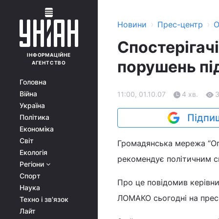
›
›
Новини
Прес-центр
О
Спостерігачі
ІНФОРМАЦІЙНЕ
порушень пі
АГЕНТСТВО
Головна
Війна
11:00, 01.10.07
4 хв.
Україна
Підпиш
Політика
Економіка
Світ
Громадянська мережа “Опо
Екологія
рекомендує політичним с
Регіони
Спорт
Про це повідомив керівн
Наука
ЛОМАКО сьогодні на прес-
Техно і зв'язок
Лайт