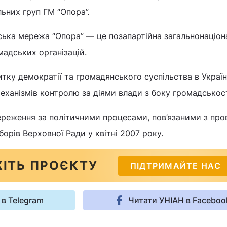
льних груп ГМ “Опора”.
ська мережа “Опора” ― це позапартійна загальнонаціон
мадських організацій.
итку демократії та громадянського суспільства в Украї
ханізмів контролю за діями влади з боку громадськост
ереження за політичними процесами, пов’язаними з пр
борів Верховної Ради у квітні 2007 року.
ІТЬ ПРОЄКТУ
ПІДТРИМАЙТЕ НАС
 в Telegram
Читати УНІАН в Faceboo