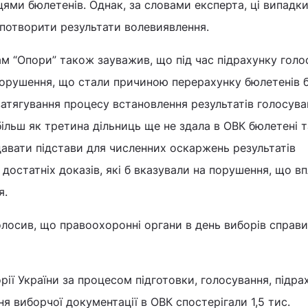
цями бюлетенів. Однак, за словами експерта, ці випадки
спотворити результати волевиявлення.
м “Опори” також зауважив, що під час підрахунку голос
порушення, що стали причиною перерахунку бюлетенів 
атягування процесу встановлення результатів голосува
більш як третина дільниць ще не здала в ОВК бюлетені т
авати підстави для численних оскаржень результатів
 достатніх доказів, які б вказували на порушення, що в
я.
лосив, що правоохоронні органи в день виборів справи
рії України за процесом підготовки, голосування, підра
я виборчої документації в ОВК спостерігали 1,5 тис.