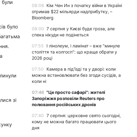
 були
08:08
Кім Чен Ин з початку війни в Україні
отримав $22 мільярди надприбутку, –
Bloomberg
ів було
08:00
7 серпня у Києві буде гроза, але
спека нікуди не подінеться
багатьма
ння.
07:55
І лінолеум, і ламінат – вже "минуле
століття та колгосп": що краще обрати у
а
2026 році
07:50
Камера в під'їзді та у дворі: коли
плинули
можна встановлювати без згоди сусідів, а
коли ні
07:46
"Це просто сафарі": жителі
Запоріжжя розповіли Reuters про
лися зі
полювання російських дронів
07:40
7 серпня: церковне свято сьогодні,
кому не можна багато працювати цього
хунку
дня