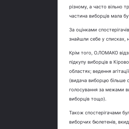
різному, а часто вільно 
частина виборців мала бу
За оцінками спостерігачів
знайшли себе у списках, 
Крім того, О.ЛОМАКО відз
підкупу виборців в Кірово
областях; ведення агітац
(видача виборцю більше о
голосування за межами ви
виборців тощо).
Також спостерігачами бул
виборчих бюлетенів, вкид