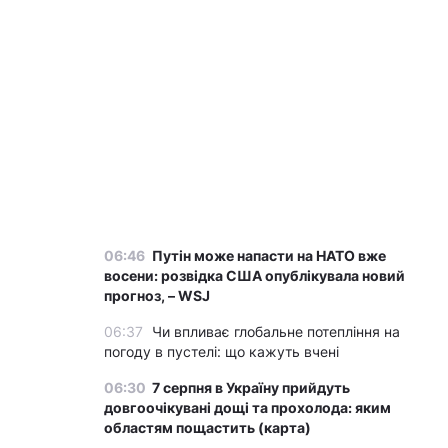
06:46
Путін може напасти на НАТО вже
восени: розвідка США опублікувала новий
прогноз, – WSJ
06:37
Чи впливає глобальне потепління на
погоду в пустелі: що кажуть вчені
06:30
7 серпня в Україну прийдуть
довгоочікувані дощі та прохолода: яким
областям пощастить (карта)