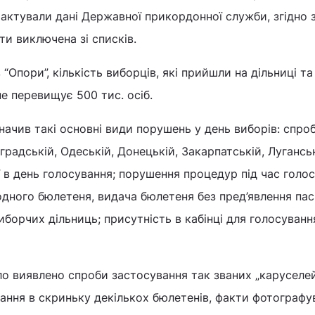
трактували дані Державної прикордонної служби, згідно 
ти виключена зі списків.
 “Опори”, кількість виборців, які прийшли на дільниці та
не перевищує 500 тис. осіб.
начив такі основні види порушень у день виборів: спро
градській, Одеській, Донецькій, Закарпатській, Лугансь
ії в день голосування; порушення процедур під час голо
дного бюлетеня, видача бюлетеня без пред’явлення пас
борчих дільниць; присутність в кабінці для голосуванн
о виявлено спроби застосування так званих „каруселей”
ання в скриньку декількох бюлетенів, факти фотографу