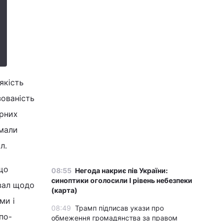
якість
зованість
урних
 мали
л.
що
08:55
Негода накриє пів України:
синоптики оголосили І рівень небезпеки
хвал щодо
(карта)
ми і
08:49
Трамп підписав укази про
по-
обмеження громадянства за правом