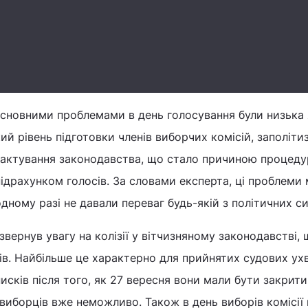
сновними проблемами в день голосування були низька 
ий рівень підготовки членів виборчих комісій, заполіти
трактування законодавства, що стало причиною процед
ідрахунком голосів. За словами експерта, ці проблеми
дному разі не давали переваг будь-якій з політичних си
ернув увагу на колізії у вітчизняному законодавстві, 
ів. Найбільше це характерно для прийнятих судових у
исків після того, як 27 вересня вони мали бути закрити
 виборців вже неможливо. Також в день виборів комісії 