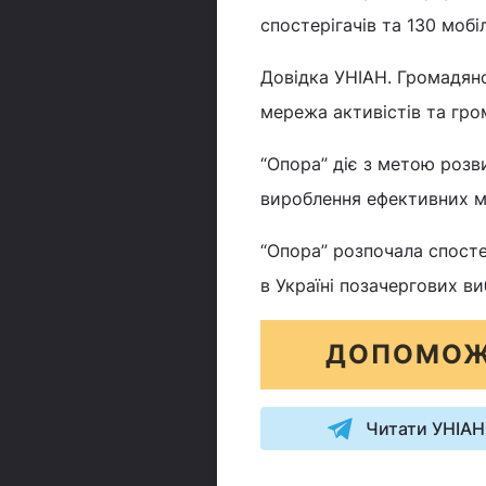
спостерігачів та 130 мобі
Довідка УНІАН. Громадян
мережа активістів та гро
“Опора” діє з метою розв
вироблення ефективних ме
“Опора” розпочала спост
в Україні позачергових ви
ДОПОМОЖ
Читати УНІАН