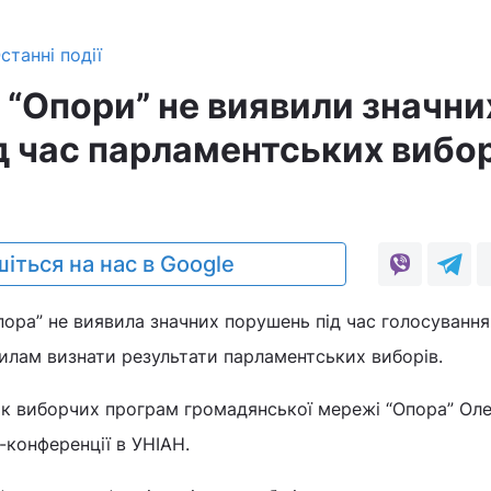
станні події
 “Опори” не виявили значни
д час парламентських вибор
3
іться на нас в Google
ра” не виявила значних порушень під час голосування 
илам визнати результати парламентських виборів.
ик виборчих програм громадянської мережі “Опора” Ол
конференції в УНІАН.