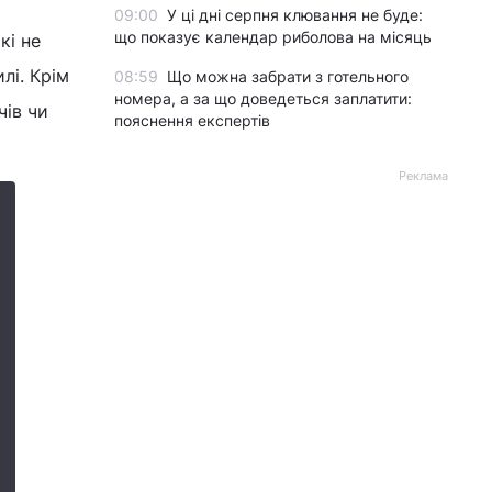
09:00
У ці дні серпня клювання не буде:
що показує календар риболова на місяць
кі не
лі. Крім
08:59
Що можна забрати з готельного
номера, а за що доведеться заплатити:
чів чи
пояснення експертів
Реклама