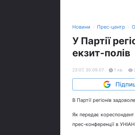
›
›
Новини
Прес-центр
О
У Партії рег
екзит-полів
23:07, 30.09.07
1 хв.
Підпиш
В Партії регіонів задовол
Як передає кореспондент 
прес-конференції в УНІАН