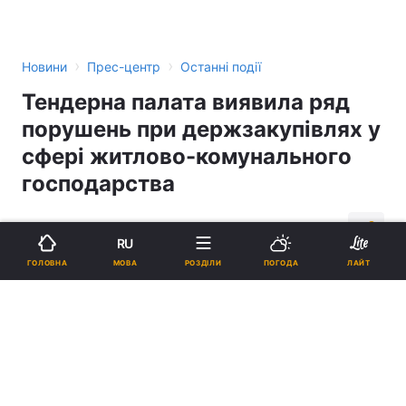
›
›
Новини
Прес-центр
Останні події
Тендерна палата виявила ряд
порушень при держзакупівлях у
сфері житлово-комунального
господарства
13:03, 02.08.07
1 хв.
1
RU
МОВА
ГОЛОВНА
РОЗДІЛИ
ПОГОДА
ЛАЙТ
Підпишіться на нас в Google
Реклама