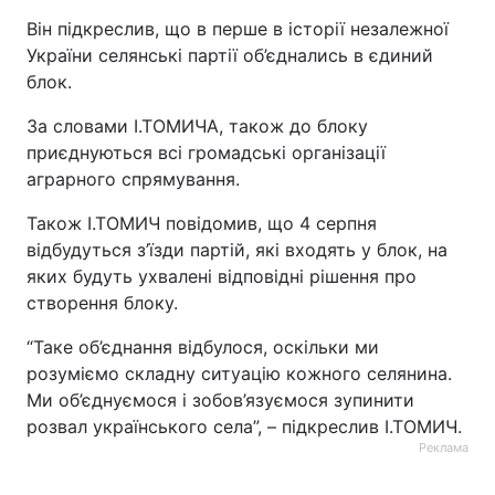
Він підкреслив, що в перше в історії незалежної
Лонгріди
України селянські партії об’єднались в єдиний
блок.
Відео з Youtube
Статті
За словами І.ТОМИЧА, також до блоку
приєднуються всі громадські організації
Інтерв'ю
Думки
аграрного спрямування.
Архів
Вакансії
Також І.ТОМИЧ повідомив, що 4 серпня
відбудуться з’їзди партій, які входять у блок, на
Контакти
яких будуть ухвалені відповідні рішення про
Послуги
створення блоку.
“Таке об’єднання відбулося, оскільки ми
розуміємо складну ситуацію кожного селянина.
Ми об’єднуємося і зобов’язуємося зупинити
розвал українського села”, – підкреслив І.ТОМИЧ.
Реклама