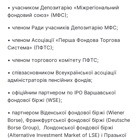
• учасником Депозитарію «Міжрегіональний
фондовий союз» (МФС);
• членом Ради учасників Депозитарію МФС;
• членом Асоціації «Перша Фондова Торгова
Система» (ПФТС);
• членом торгового комітету ПФТС;
• співзасновником Всеукраїнської асоціації
адміністраторів пенсійних фондів;
• офіційним партнером по IPO Варшавської
фондової біржі (WSE);
• партнером Віденської фондової біржі (Wiener
Borse), Франкфуртської фондової біржі (Deutsche
Borse Group), Лондонської фондової біржі
(Alternative Investment Market of LSE) і Празької