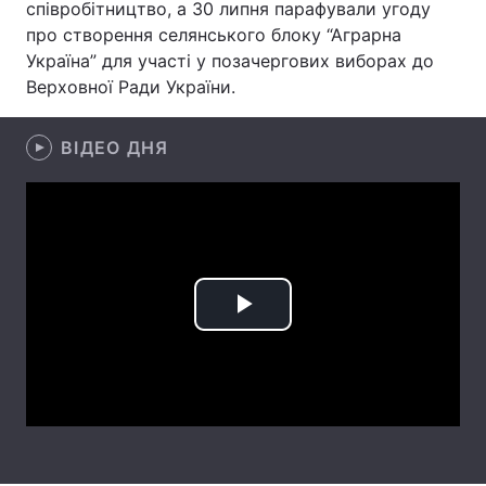
співробітництво, а 30 липня парафували угоду
про створення селянського блоку “Аграрна
Україна” для участі у позачергових виборах до
Верховної Ради України.
Головна
Війна
Україна
Політика
ВІДЕО ДНЯ
Економіка
Світ
Спорт
Наука
Техно і зв'язок
Лайт
Play
Зброя
Інциденти
Video
Здоров'я
Туризм
Цікавинки
Погода
Екологія
Регіони