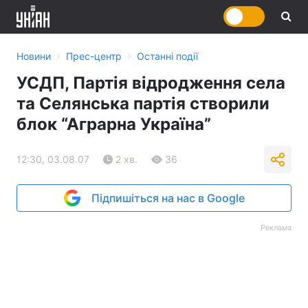
›
›
Новини
Прес-центр
Останні події
УСДП, Партія відродження села
та Селянська партія створили
блок “Аграрна Україна”
12:30, 03.08.07
2 хв.
36
Підпишіться на нас в Google
Реклама