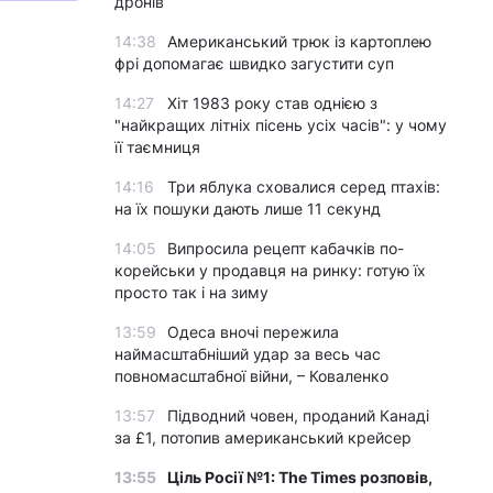
дронів
14:38
Американський трюк із картоплею
фрі допомагає швидко загустити суп
14:27
Хіт 1983 року став однією з
"найкращих літніх пісень усіх часів": у чому
її таємниця
14:16
Три яблука сховалися серед птахів:
на їх пошуки дають лише 11 секунд
14:05
Випросила рецепт кабачків по-
корейськи у продавця на ринку: готую їх
просто так і на зиму
13:59
Одеса вночі пережила
наймасштабніший удар за весь час
повномасштабної війни, – Коваленко
13:57
Підводний човен, проданий Канаді
за £1, потопив американський крейсер
13:55
Ціль Росії №1: The Times розповів,