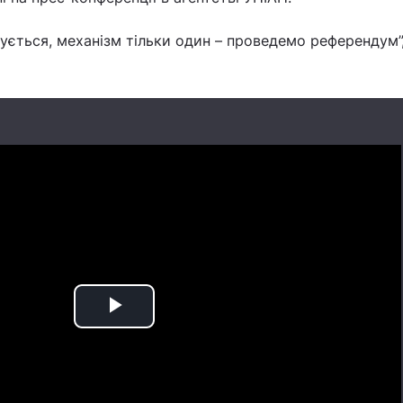
ується, механізм тільки один – проведемо референдум”,
Play
Video