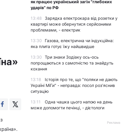
як працює український загін "глибоких
ударів" по РФ
13:48
Зарядка електрокара від розетки у
квартирі може обернутися серйозними
проблемами, - електрик
13:30
Газова, електрична чи індукційна:
яка плита готує їжу найшвидше
13:30
Три знаки Зодіаку ось-ось
їна»
попрощаються з самотністю та знайдуть
кохання
13:18
Історія про те, що "поляки не дають
Україні МіГи" - неправда: посол роз’яснив
ситуацію
13:11
Одна чашка цього напою на день
може допомогти печінці, - дієтологи
 з
Реклама
раїна».