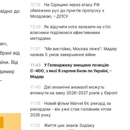
12:18
На Одещині через атаку РФ
обмежено рух до пунктів пропуску з
овідно до
Молдовою, – ДПСУ
12:08
Як відучити кота залазити на стіл:
власники поділилися ефективними
методами
ни»,
11:57
"Ми вистоїмо, Москва ляже": Мадяр
брані від
назвав 5 умов завершення війни
їни. Від
11:43
У Геленджику знищено позицію
С-400, з якої 8 серпня били по Україні, -
одимир
Мадяр
–
11:40
Дві океанічні аномалії можуть
вплинути на зиму 2026–2027 років у Європі
11:38
Новий фільм Marvel б’є рекорд за
рекордом - він уже став головним хітом
2026 року
11:25
Життя цих знаків Зодіаку