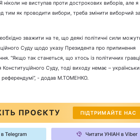
Я ніколи не виступав проти дострокових виборів, але я
д тим як проводити вибори, треба змінити виборчий зак
еобхідно зважити на те, що деякі політичні сили можут
уційного Суду щодо указу Президента про припинення
ня. “Якщо так станеться, що хтось із політичних гравці
я Конституційного Суду, тоді виходу немає – українськ
 референдумі”, - додав М.ТОМЕНКО.
ІТЬ ПРОЄКТУ
ПІДТРИМАЙТЕ НАС
 в Telegram
Читати УНІАН в Viber