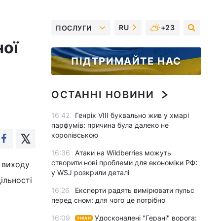
RU
+23
ПОСЛУГИ
ної
ПІДТРИМАЙТЕ НАС
ОСТАННІ НОВИНИ
16:42
Генріх VIII буквально жив у хмарі
парфумів: причина була далеко не
королівською
16:36
Атаки на Wildberries можуть
створити нові проблеми для економіки РФ:
 виходу
у WSJ розкрили деталі
ільності
16:26
Експерти радять вимірювати пульс
перед сном: для чого це потрібно
16:09
Удосконалені "Герані" ворога:
УНІАН