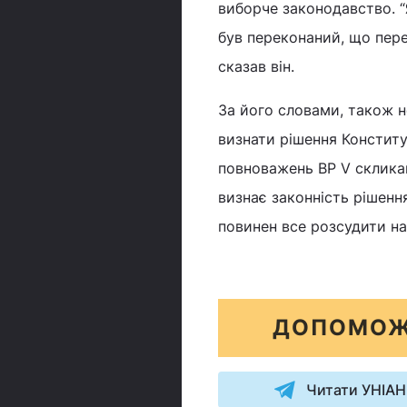
виборче законодавство. “
був переконаний, що пере
сказав він.
За його словами, також н
визнати рішення Констит
повноважень ВР V скликан
визнає законність рішенн
повинен все розсудити на
ДОПОМОЖ
Читати УНІАН