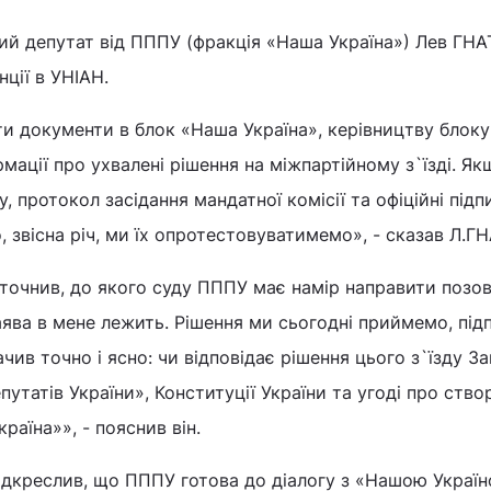
ий депутат від ПППУ (фракція «Наша Україна») Лев ГН
ції в УНІАН.
и документи в блок «Наша Україна», керівництву блоку
рмації про ухвалені рішення на міжпартійному з`їзді. Я
 протокол засідання мандатної комісії та офіційні підп
о, звісна річ, ми їх опротестовуватимемо», - сказав Л.Г
уточнив, до якого суду ПППУ має намір направити позов
ява в мене лежить. Рішення ми сьогодні приймемо, під
чив точно і ясно: чи відповідає рішення цього з`їзду З
утатів України», Конституції України та угоді про ство
аїна»», - пояснив він.
дкреслив, що ПППУ готова до діалогу з «Нашою Україн