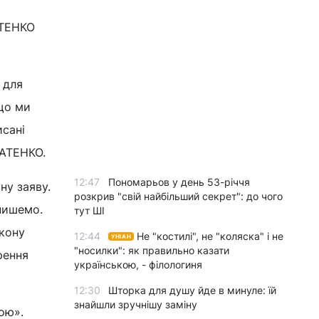
АТЕНКО
 для
кщо ми
исані
НАТЕНКО.
12:47
Пономарьов у день 53-річчя
ну заяву.
розкрив "свій найбільший секрет": до чого
пишемо.
тут ШІ
акону
12:44
Не "костилі", не "коляска" і не
УНІАН
"носилки": як правильно казати
рення
українською, - філологиня
12:30
Шторка для душу йде в минуле: їй
знайшли зручнішу заміну
ою».