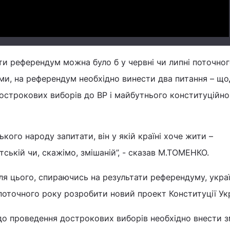
ти референдум можна було б у червні чи липні поточног
ми, на референдум необхідно винести два питання – щ
острокових виборів до ВР і майбутнього конституційно
ького народу запитати, він у якій країні хоче жити –
ській чи, скажімо, змішаній”, - сказав М.ТОМЕНКО.
сля цього, спираючись на результати референдуму, украї
поточного року розробити новий проект Конституції Укр
о проведення дострокових виборів необхідно внести з