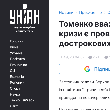
›
›
Новини
Прес-центр
О
Томенко вваж
ІНФОРМАЦІЙНЕ
кризи є про
АГЕНТСТВО
дострокових
Головна
Війна
Україна
11:49, 23.04.07
2 хв.
Політика
Економіка
Підпиш
Світ
Екологія
Заступник голови Верхов
Регіони
Спорт
із політичної кризи необ
Наука
проведення позачергових
Техно і зв'язок
Лайт
Про це він заявив сьогодн