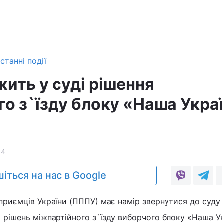
станні події
ить у суді рішення
го з`їзду блоку «Наша Укра
14
іться на нас в Google
дприємців України (ПППУ) має намір звернутися до суду
 рішень міжпартійного з`їзду виборчого блоку «Наша Ук