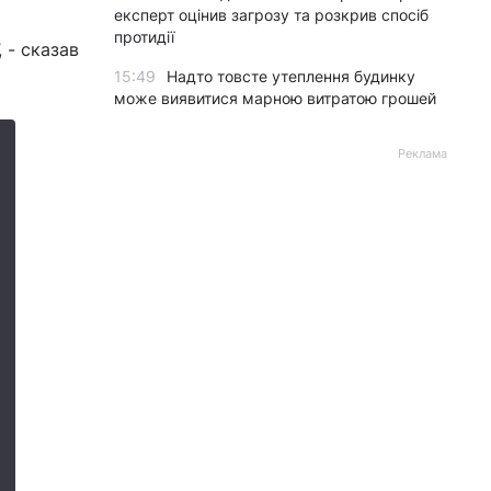
експерт оцінив загрозу та розкрив спосіб
протидії
 - сказав
15:49
Надто товсте утеплення будинку
може виявитися марною витратою грошей
Реклама