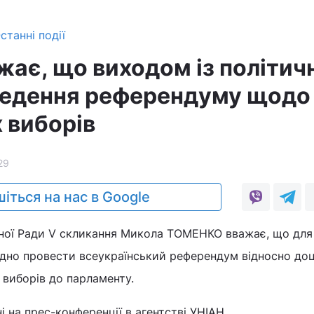
станні події
ає, що виходом із політич
ведення референдуму щодо
 виборів
29
іться на нас в Google
ної Ради V скликання Микола ТОМЕНКО вважає, що для
хідно провести всеукраїнський референдум відносно доц
 виборів до парламенту.
і на прес-конференції в агентстві УНІАН.