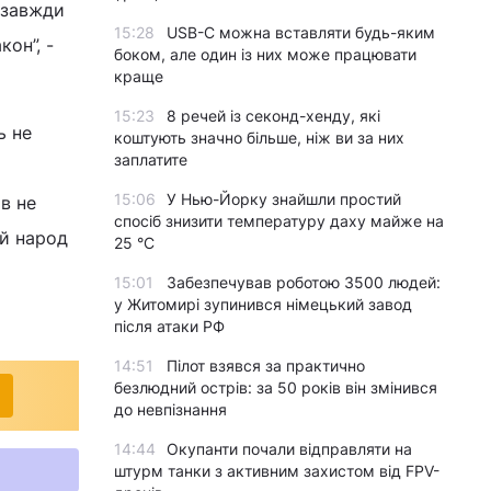
 завжди
15:28
USB-C можна вставляти будь-яким
он”, -
боком, але один із них може працювати
краще
15:23
8 речей із секонд-хенду, які
ь не
коштують значно більше, ніж ви за них
заплатите
15:06
У Нью-Йорку знайшли простий
в не
спосіб знизити температуру даху майже на
ий народ
25 °C
15:01
Забезпечував роботою 3500 людей:
у Житомирі зупинився німецький завод
після атаки РФ
14:51
Пілот взявся за практично
безлюдний острів: за 50 років він змінився
до невпізнання
14:44
Окупанти почали відправляти на
штурм танки з активним захистом від FPV-