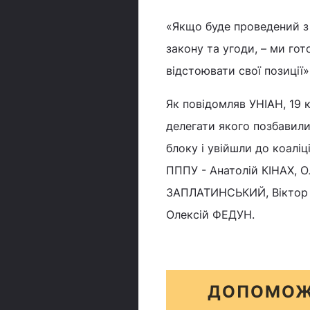
«Якщо буде проведений з`
закону та угоди, – ми гото
відстоювати свої позиції»
Як повідомляв УНІАН, 19 к
делегати якого позбавили
блоку і увійшли до коаліц
ПППУ - Анатолій КІНАХ, 
ЗАПЛАТИНСЬКИЙ, Віктор Л
Олексій ФЕДУН.
ДОПОМОЖ