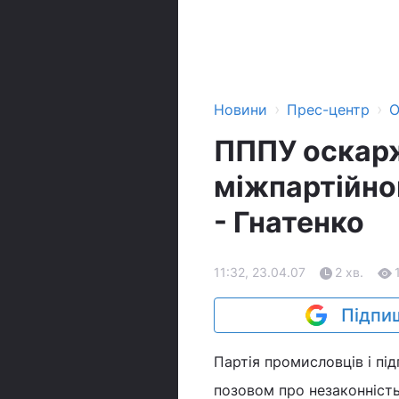
›
›
Новини
Прес-центр
О
ПППУ оскарж
міжпартійно
- Гнатенко
11:32, 23.04.07
2 хв.
Підпиш
Партія промисловців і пі
позовом про незаконність