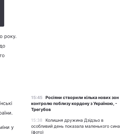
о року.
одо
го
15:45
Росіяни створили кілька нових зон
нські
контролю поблизу кордону з Україною, -
Трегубов
аїни.
15:38
Колишня дружина Дзідзьо в
особливий день показала маленького сина
міни у
(фото)