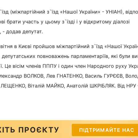
їзд (міжпартійний з`їзд «Нашої України» - УНІАН), відп
ві брати участь у цьому з`їзді і у відкритому діалозі
, - додав депутат.
вітня в Києві пройшов міжпартійний з`їзд «Нашої Украї
 депутатських повноважень парламентаріїв, які були ви
ії. Це вісім членів ПППУ і один член Народного руху Укра
Олександр ВОЛКОВ, Лев ГНАТЕНКО, Василь ГУРЄЄВ, Вол
ЕЩЕНКО, Віталій МАЙКО, Анатолій ШКРІБЛЯК. Від НРУ 
ІТЬ ПРОЄКТУ
ПІДТРИМАЙТЕ НАС