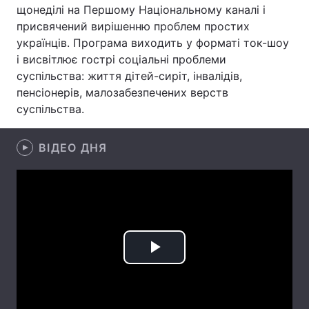
щонеділі на Першому Національному каналі і
присвячений вирішенню проблем простих
українців. Програма виходить у форматі ток-шоу
і висвітлює гострі соціальні проблеми
Головна
Війна
суспільства: життя дітей-сиріт, інвалідів,
Україна
Політика
пенсіонерів, малозабезпечених верств
суспільства.
Економіка
Світ
ВІДЕО ДНЯ
Спорт
Наука
Техно і зв'язок
Лайт
Зброя
Інциденти
Здоров'я
Туризм
Play
Цікавинки
Погода
Video
Екологія
Регіони