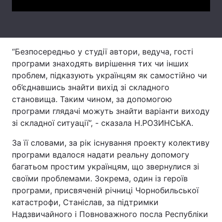
Лонгріди
Відео з Youtube
Статті
“Безпосередньо у студії автори, ведуча, гості
програми знаходять вирішення тих чи інших
Інтерв'ю
Думки
проблем, підказують українцям як самостійно чи
об’єднавшись знайти вихід зі складного
Архів
Вакансії
становища. Таким чином, за допомогою
програми глядачі можуть знайти варіанти виходу
Контакти
зі складної ситуації”, - сказала Н.РОЗИНСЬКА.
Послуги
За її словами, за рік існування проекту колективу
програми вдалося надати реальну допомогу
багатьом простим українцям, що звернулися зі
своїми проблемами. Зокрема, один із героїв
програми, присвяченій річниці Чорнобильської
катастрофи, Станіслав, за підтримки
Надзвичайного і Повноважного посла Республіки