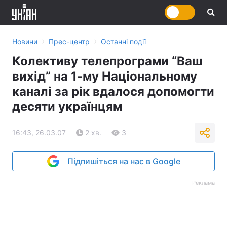
›
›
Новини
Прес-центр
Останні події
Колективу телепрограми “Ваш
вихід” на 1-му Національному
каналі за рік вдалося допомогти
десяти українцям
16:43, 26.03.07
2 хв.
3
Підпишіться на нас в Google
Реклама