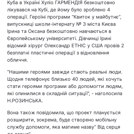
Куба в Україні Хуліо ГАРМЕНДІЯ безкоштовно
лікувався на Кубі, де йому було зроблено 4
Тема оформлення
операції. Героїні програми “Квиток у майбутнє”,
випускниці школи-інтернату № 3 міста Києва
Ірина та Оксана безкоштовно навчаються в
Європейському університеті. Дівчинці Ірині
відомий хірург Олександр ЕТНІС у США провів 2
безплатні пластичні операції з відновлення
обличчя.
“Нашими героями завжди стають реальні люди.
Щодня телефонує близько 40 людей, які хочуть
стати героями програми або допомогти людям,
які опинилися в складній ситуації”, - наголосила
Н.РОЗИНСЬКА.
Вона також повідомила, що проект планується
розширити, зокрема, буде створено мобільну
службу допомоги, яка матиме назву“ Від серця