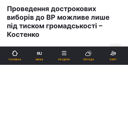
Проведення дострокових
виборів до ВР можливе лише
під тиском громадськості –
Костенко
15:50, 26.03.07
1 хв.
0
RU
МОВА
ГОЛОВНА
РОЗДІЛИ
ПОГОДА
ЛАЙТ
Підпишіться на нас в Google
Реклама
ad