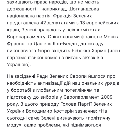
захищають права народів, що не мають
державності – наприклад, Шотландська
національна партія. Фракція Зелених
представлена 42 депутатами з 13 європейських
країн, Зелені працюють у всіх комітетах
Європарламенту. Співголовами фракції є Моніка
Фрасоні та Даніель Кон-Бендіт, до складу
виконавчого бюро входить Ребекка Хармс (член
парламентської комісії з питань зв’язків з
Україною).
На засіданні Ради Зелених Європи йшлося про
необхідність активізації дій національних урядів
у боротьбі з глобальним потеплінням та
підготовку до виборів у Європарламент 2009
року. З цього приводу Голова Партії Зелених
України Володимир Костерін зазначив: «На
сьогодні саме Зелені визначають «політичну
моду», адже проблеми, які піднімаються