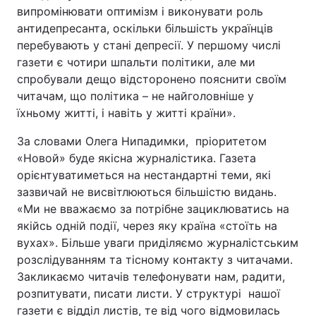
випромінювати оптимізм і виконувати роль
антидепресанта, оскільки більшість українців
перебувають у стані депресії. У першому числі
газети є чотири шпальти політики, але ми
спробували дещо відсторонено пояснити своїм
читачам, що політика – не найголовніше у
їхньому житті, і навіть у житті країни».
За словами Олега Нипадимки, пріоритетом
«Новой» буде якісна журналістика. Газета
орієнтуватиметься на нестандартні теми, які
зазвичай не висвітлюються більшістю видань.
«Ми не вважаємо за потрібне зациклюватись на
якійсь одній події, через яку країна «стоїть на
вухах». Більше уваги приділяємо журналістським
розслідуванням та тісному контакту з читачами.
Закликаємо читачів телефонувати нам, радити,
розпитувати, писати листи. У структурі нашої
газети є відділ листів, те від чого відмовилась