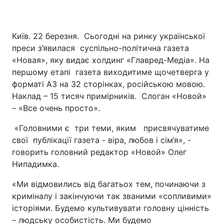
Київ. 22 березня. Сьогодні на ринку української
преси з’явилася суспільно-політична газета
«Новая», яку видає холдинг «Главред-Медіа». На
першому етапі газета виходитиме щочетверга у
форматі А3 на 32 сторінках, російською мовою.
Наклад – 15 тисяч примірників. Слоган «Новой»
– «Все очень просто».
«Головними є три теми, яким присвячуватиме
свої публікації газета - віра, любов і сім’я», -
говорить головний редактор «Новой» Олег
Нипадимка.
«Ми відмовились від багатьох тем, починаючи з
криміналу і закінчуючи так званими «сопливими»
історіями. Будемо культивувати головну цінність
– людську особистість. Ми будемо