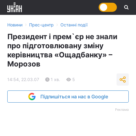
›
›
Новини
Прес-центр
Останні події
Президент і прем`єр не знали
про підготовлювану зміну
керівництва «Ощадбанку» –
Морозов
14:54, 22.03.07
1 хв.
5
Підпишіться на нас в Google
Реклама