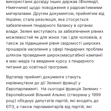
використанні досвіду інших держав (Фінляндії,
Німеччини) щодо поводження з радіоактивними
матеріалами. Другим документом, прийнятим від
України, стала резолюція, яка стосується
забезпечення ґендерного балансу в органах
влади. Зелені виступають за забезпечення рівних
можливостей як для жінок так і для чоловіків, а
також за підвищення рівня свідомості широких
прошарків населення у сфері ґендерних проблем
шляхом проведення широкомасштабної кампанії
в мас-медіа та введення курсу з ґендерного
питання до освітньої програми.
Відтепер прийняті документи стануть
керівництвом до дії Зеленої фракції у
Європарламенті. На сьогодні фракція Зелених –
Європейський Вільний Альянс (створена у 1999
році) об’єднує депутатів партій, які входять до
ЄПЗ, а також парламентаріїв від партій, які