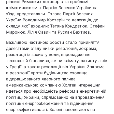
річниці Римських договорів та проблемі
кліматичних змін. Партію Зелених України на
з’їзді представляли Голова Партії Зелених
України Володимир Костерін та делегація, до
складу якої входили: Тетяна Кондратюк, Стефан
Миронюк, Лілія Савич та Руслан Бахтиєв.
Важливою частиною роботи стало прийняття
делегатами з’їзду низки резолюцій, зокрема,
резолюції із захисту води, впровадження
технологій біопалива, зміни клімату, захисту лісів
у Греції, а також резолюції від України. Зокрема
в резолюції проти будівництва сховища
відпрацьованого ядерного палива
американською компанією Холтек Інтернешнл
йдеться про необхідність реформ в енергетичній
політиці України, спрямованих на впровадження
політики енергозбереження та підвищення
енергоефективності. Зелені наполягають на