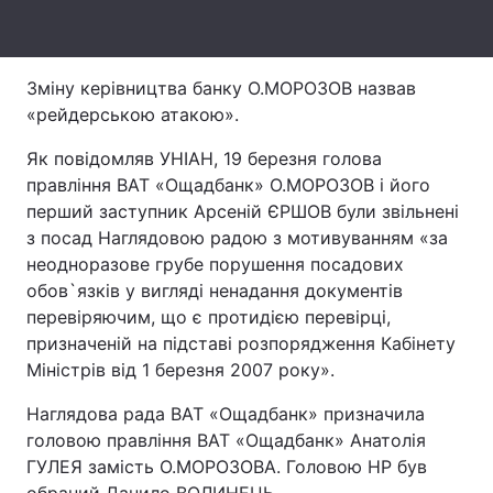
Лонгріди
Зміну керівництва банку О.МОРОЗОВ назвав
Відео з Youtube
Статті
«рейдерською атакою».
Інтерв'ю
Думки
Як повідомляв УНІАН, 19 березня голова
правління ВАТ «Ощадбанк» О.МОРОЗОВ і його
Архів
Вакансії
перший заступник Арсеній ЄРШОВ були звільнені
з посад Наглядовою радою з мотивуванням «за
Контакти
неодноразове грубе порушення посадових
обов`язків у вигляді ненадання документів
Послуги
перевіряючим, що є протидією перевірці,
призначеній на підставі розпорядження Кабінету
Міністрів від 1 березня 2007 року».
Наглядова рада ВАТ «Ощадбанк» призначила
головою правління ВАТ «Ощадбанк» Анатолія
ГУЛЕЯ замість О.МОРОЗОВА. Головою НР був