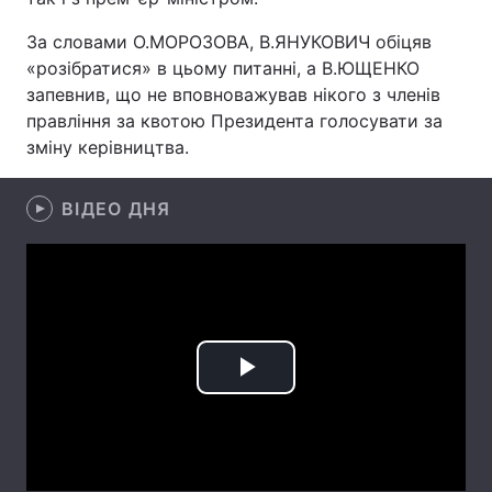
За словами О.МОРОЗОВА, В.ЯНУКОВИЧ обіцяв
«розібратися» в цьому питанні, а В.ЮЩЕНКО
запевнив, що не вповноважував нікого з членів
Головна
Війна
правління за квотою Президента голосувати за
Україна
Політика
зміну керівництва.
Економіка
Світ
ВІДЕО ДНЯ
Спорт
Наука
Техно і зв'язок
Лайт
Зброя
Інциденти
Play
Здоров'я
Туризм
Цікавинки
Погода
Video
Екологія
Регіони