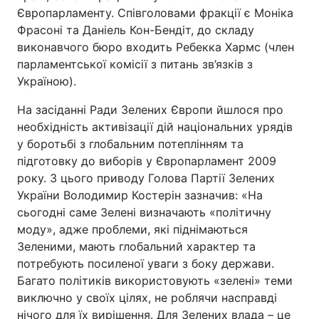
Європарламенту. Співголовами фракції є Моніка
Фрасоні та Даніель Кон-Бендіт, до складу
виконавчого бюро входить Ребекка Хармс (член
парламентської комісії з питань зв’язків з
Україною).
На засіданні Ради Зелених Європи йшлося про
необхідність активізації дій національних урядів
у боротьбі з глобальним потеплінням та
підготовку до виборів у Європарламент 2009
року. З цього приводу Голова Партії Зелених
України Володимир Костерін зазначив: «На
сьогодні саме Зелені визначають «політичну
моду», адже проблеми, які піднімаються
Зеленими, мають глобальний характер та
потребують посиленої уваги з боку держави.
Багато політиків використовують «зелені» теми
виключно у своїх цілях, не роблячи насправді
нічого для їх вирішення. Для Зелених влада – це