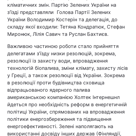
кліматичних змін. Партію Зелених України на
з’їзді представляли Голова Партії Зелених
України Володимир Костерін та делегація, до
Головна
Війна
складу якої входили: Тетяна Кондратюк, Стефан
Миронюк, Лілія Савич та Руслан Бахтиєв.
Україна
Політика
Важливою частиною роботи стало прийняття
Економіка
Світ
делегатами з’їзду низки резолюцій, зокрема,
резолюції із захисту води, впровадження
Спорт
Наука
технологій біопалива, зміни клімату, захисту лісів
у Греції, а також резолюції від України. Зокрема
Техно і зв'язок
Лайт
в резолюції проти будівництва сховища
відпрацьованого ядерного палива
Зброя
Інциденти
американською компанією Холтек Інтернешнл
йдеться про необхідність реформ в енергетичній
Здоров'я
Туризм
політиці України, спрямованих на впровадження
політики енергозбереження та підвищення
Цікавинки
Погода
енергоефективності. Зелені наполягають на
Екологія
Регіони
використанні досвіду інших держав (Фінляндії,