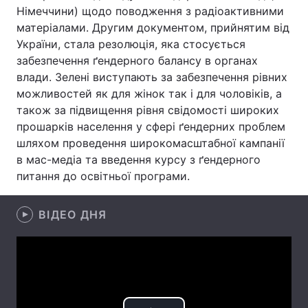
Німеччини) щодо поводження з радіоактивними
Лонгріди
матеріалами. Другим документом, прийнятим від
України, стала резолюція, яка стосується
забезпечення ґендерного балансу в органах
Відео з Youtube
Статті
влади. Зелені виступають за забезпечення рівних
можливостей як для жінок так і для чоловіків, а
Інтерв'ю
Думки
також за підвищення рівня свідомості широких
Архів
Вакансії
прошарків населення у сфері ґендерних проблем
шляхом проведення широкомасштабної кампанії
Контакти
в мас-медіа та введення курсу з ґендерного
питання до освітньої програми.
Послуги
ВІДЕО ДНЯ