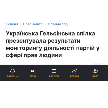
›
›
Новини
Прес-центр
Останні події
Українська Гельсінська спілка
презентувала результати
моніторингу діяльності партій у
сфері прав людини
11:48, 22.03.07
2 хв.
1
RU
МОВА
ГОЛОВНА
РОЗДІЛИ
ПОГОДА
ЛАЙТ
Підпишіться на нас в Google
Реклама