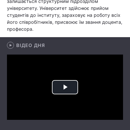
залишається структурним підрозділом
університету. Університет здійснює прийом
Лонгріди
студентів до інституту, зараховує на роботу всіх
його співробітників, присвоює їм звання доцента,
Відео з Youtube
Статті
професора.
Інтерв'ю
Думки
ВІДЕО ДНЯ
Архів
Вакансії
Контакти
Послуги
Play
Video