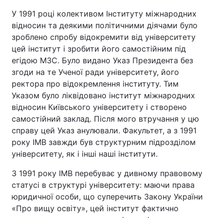
У 1991 році колективом Інституту міжнародних
відносин та деякими політичними діячами було
зроблено спробу відокремити від університету
Головна
Війна
цей інститут і зробити його самостійним під
егідою МЗС. Було видано Указ Президента без
Україна
Політика
згоди на те Ученої ради університету, його
ректора про відокремлення інституту. Тим
Економіка
Світ
Указом було ліквідовано інститут міжнародних
Спорт
Наука
відносин Київського університету і створено
самостійний заклад. Після мого втручання у цю
Техно і зв'язок
Лайт
справу цей Указ анулювали. Факультет, а з 1991
року ІМВ завжди був структурним підрозділом
Зброя
Інциденти
університету, як і інші наші інститути.
Здоров'я
Туризм
З 1991 року ІМВ перебуває у дивному правовому
статусі в структурі університету: маючи права
Цікавинки
Погода
юридичної особи, що суперечить Закону України
«Про вищу освіту», цей інститут фактично
Екологія
Регіони