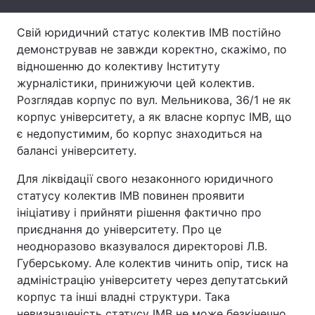
Тема оформлення
Свій юридичний статус колектив ІМВ постійно
демонстрував не завжди коректно, скажімо, по
відношенню до колективу Інституту
журналістики, принижуючи цей колектив.
Розглядав корпус по вул. Мельникова, 36/1 не як
корпус університету, а як власне корпус ІМВ, що
є недопустимим, бо корпус знаходиться на
балансі університету.
Для ліквідації свого незаконного юридичного
статусу колектив ІМВ повинен проявити
ініціативу і прийняти рішення фактично про
приєднання до університету. Про це
неодноразово вказувалося директорові Л.В.
Губерському. Але колектив чинить опір, тиск на
адміністрацію університету через депутатський
корпус та інші владні структури. Така
невизначеність статусу ІМВ не може безкінечно