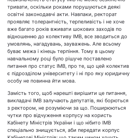
тривати, оскільки роками порушуються деякі
освітні законодавчі акти. Навпаки, ректорат
проявляє толерантність, терпеливість і не хоче
вже багато років вживати шокових заходів по
відношенню до колективу ІМВ, все зводиться до
умовлянь, нагадувань, зауважень. Але всьому
буває межа і кінець терпіння. Тому в цьому
навчальному році було рішуче поставлено
питання про статус ІМВ, про те, що цей колектив
є підрозділом університету і ні про яку юридичну
особу не повинна йти мова.
Замість того, щоб нарешті вирішити це питання,
викладачі ІМВ залучають депутатів, які борються
з ректором, не розуміючи за що. Поширюються
чутки про відчуження корпусу на користь
Кабінету Міністрів України і що нібито ІМВ
спеціально знищується, аби передати корпус
Кабінетові Міністрів; що таким чином хочуть