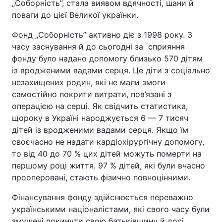
„Соборність”, стала виявом вдячності, шани й
поваги до цієї Великої українки.
Фонд „Соборність” активно діє з 1998 року. З
часу заснування й до сьогодні за сприяння
фонду було надано допомогу близько 570 дітям
із вродженими вадами серця. Це діти з соціально
незахищених родин, які не мали змоги
самостійно покрити витрати, пов’язані з
операцією на серці. Як свідчить статистика,
щороку в Україні народжується 6 — 7 тисяч
дітей із вродженими вадами серця. Якщо їм
своєчасно не надати кардіохірургічну допомогу,
то від 40 до 70 % цих дітей можуть померти на
першому році життя. 97 % дітей, які були вчасно
прооперовані, стають фізично повноцінними.
Фінансування фонду здійснюється переважно
українськими націоналістами, які свого часу були
змушені покинути свою батьківщину й досі