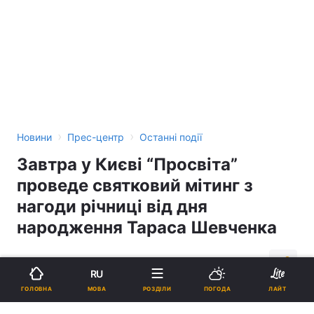
›
›
Новини
Прес-центр
Останні події
Завтра у Києві “Просвіта”
проведе святковий мітинг з
нагоди річниці від дня
народження Тараса Шевченка
17:08, 08.03.07
1 хв.
3
RU
МОВА
ГОЛОВНА
РОЗДІЛИ
ПОГОДА
ЛАЙТ
Підпишіться на нас в Google